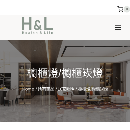
Skip
0
to
content
櫥櫃燈/櫥櫃崁燈
Home
/
所有商品
/
居家照明
/
櫥櫃燈/櫥櫃崁燈