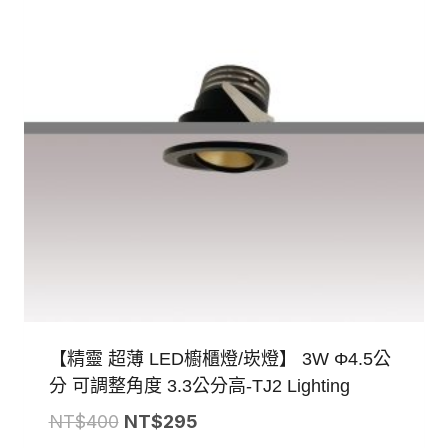
【精靈 超薄 LED櫥櫃燈/崁燈】 3W Φ4.5公
分 可調整角度 3.3公分高-TJ2 Lighting
原
目
NT$
400
NT$
295