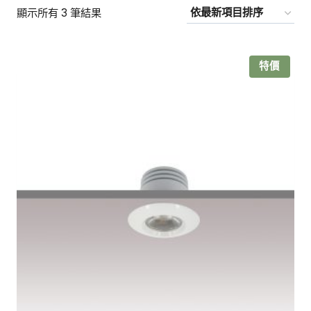
依
顯示所有 3 筆結果
最
新
特價
項
目
排
序