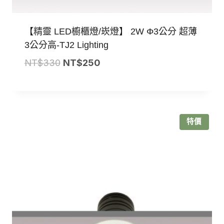
【精靈 LED櫥櫃燈/崁燈】 2W Φ3公分 超薄
3公分高-TJ2 Lighting
原
目
NT$
330
NT$
250
始
前
價
價
格：
格：
NT$330。
NT$250。
特價