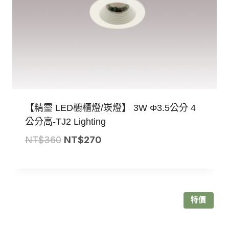
【精靈 LED櫥櫃燈/崁燈】 3W Φ3.5公分 4
公分高-TJ2 Lighting
原
目
NT$
360
NT$
270
始
前
價
價
格：
格：
NT$360。
NT$270。
特價