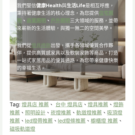
我們堅信
健康Health
與
生活Life
是相互呼應，
秉持著健康生活的核心理念，為您提供
住宅照
明
、
商業照明
、
戶外照明
三大領域的服務，並帶
來嶄新的生活體驗，與獨一無二的空間美學。
我們從
燈具燈飾
出發，攜手各領域優質合作夥
伴，提供高質感家具以及軟裝家飾等商品，打造
一站式家居用品的優質通路，為您帶來健康快樂
的幸福生活。
Tag:
燈具店 推薦
、
台中 燈具店
、
燈具推薦
、
燈飾
推薦
、
照明設計
、
崁燈推薦
、
軌道燈推薦
、
吸頂燈
推薦
、
led燈帶推薦
、
led燈條推薦
、
櫥櫃燈 推薦
、
磁吸軌道燈