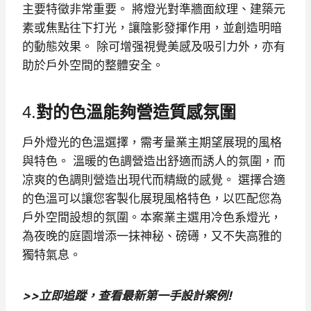
主要特徵非常重要。 將燈光對準牆面紋理、建築元
素或焦點往下打光，讓陰影發揮作用，並創造明暗
的動態效果。 除可增强視覺美感及吸引力外，亦有
助於戶外空間的整體安全。
4.
對的色溫能夠營造質感氛圍
戶外燈光的色溫選擇，需考量業主期望展現的風格
與特色。 溫暖的色調營造出舒適而誘人的氛圍，而
凉爽的色調則營造出現代而精緻的感覺。 選擇合適
的色溫可以讓您客製化展現風格特色，以匹配您為
戶外空間設想的氛圍。本案業主選用冷色系燈光，
為夜晚的庭園增添一抹神秘、磅礡，又不失高雅的
獨特氣息。
>>立即追蹤，查看最新第一手設計案例!