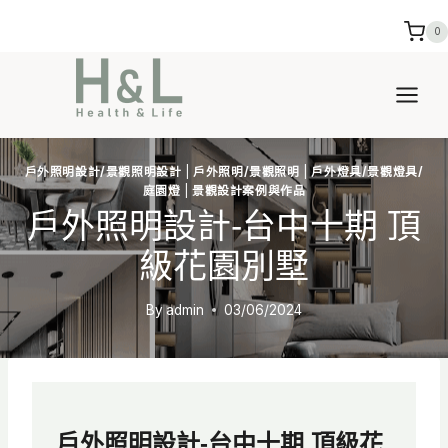
Skip
0
to
content
戶外照明設計/景觀照明設計
|
戶外照明/景觀照明
|
戶外燈具/景觀燈具/
庭園燈
|
景觀設計案例與作品
戶外照明設計-台中十期 頂
級花園別墅
By
admin
03/06/2024
戶外照明設計-
台中十期 頂級花