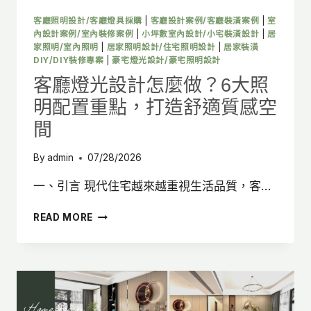
＋
3
客廳照明設計/客廳燈具採購
|
客廳設計案例/客廳裝潢案例
|
室
大
內設計案例/室內裝修案例
|
小坪數室內設計/小宅裝潢設計
|
居
裝
家照明/室內照明
|
居家照明設計/住宅照明設計
|
居家裝潢
DIY/DIY裝修專案
|
豪宅燈光設計/豪宅照明設計
潢
翻
客廳燈光設計怎麼做？6大照
車
明配置重點，打造舒適質感空
案
例
間
解
析
By
admin
07/28/2026
一、引言 現代住宅越來越重視生活品質，客…
客
READ MORE
廳
燈
光
設
計
怎