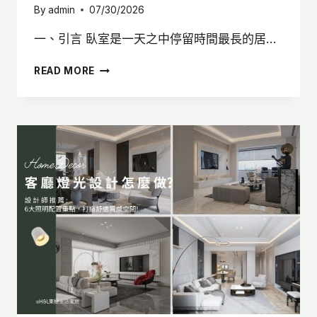
By
admin
07/30/2026
一、引言 臥室是一天之中停留時間最長的居…
臥
READ MORE
室
燈
光
設
計
怎
麼
做？
6
大
照
明
配
置
技
巧