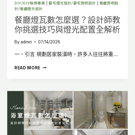
現
DIY/DIY裝修專案
|
豪宅燈光設計/豪宅照明設計
|
餐廳照明設
計/餐廳燈光設計
高
質
餐廳燈瓦數怎麼選？設計師教
感
你挑選技巧與燈光配置全解析
氛
圍
By
admin
07/14/2026
一、引言 規劃居家裝潢時，許多人往往將重…
餐
READ MORE
廳
燈
瓦
數
怎
麼
選？
設
計
師