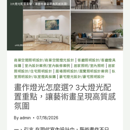
5
大
居
家
空
間
燈
光
配
置
商業空間照明設計/商業空間燈光設計
|
客廳照明設計/客廳燈具
與
採購
|
室內設計案例/室內裝修案例
|
居家照明/室內照明
|
居家
瓦
照明設計/住宅照明設計
|
展場照明設計/展覽照明設計案例
|
臥
室照明設計/臥室燈具採購
|
豪宅燈光設計/豪宅照明設計
數
指
畫作燈光怎麼選? 3大燈光配
南
置重點，讓藝術畫呈現高質感
氛圍
By
admin
07/18/2026
一、引言 在現代室內設計中，藝術畫作不只…