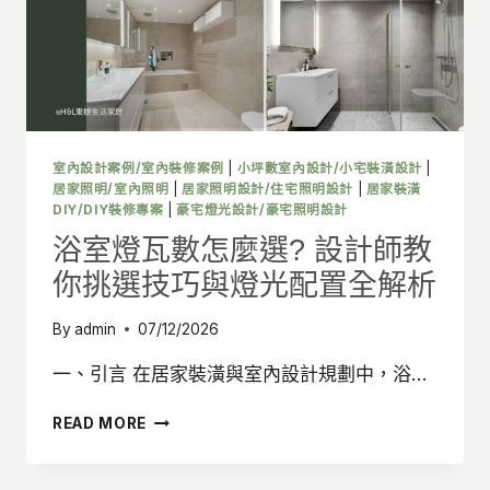
教
你
挑
選
技
巧
與
燈
室內設計案例/室內裝修案例
|
小坪數室內設計/小宅裝潢設計
|
光
居家照明/室內照明
|
居家照明設計/住宅照明設計
|
居家裝潢
配
DIY/DIY裝修專案
|
豪宅燈光設計/豪宅照明設計
置
浴室燈瓦數怎麼選? 設計師教
全
你挑選技巧與燈光配置全解析
解
析
By
admin
07/12/2026
一、引言 在居家裝潢與室內設計規劃中，浴…
浴
READ MORE
室
燈
瓦