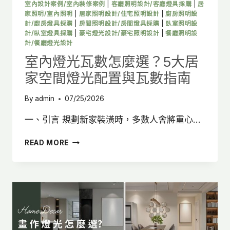
打
室內設計案例/室內裝修案例
|
客廳照明設計/客廳燈具採購
|
居
造
家照明/室內照明
|
居家照明設計/住宅照明設計
|
廚房照明設
舒
計/廚房燈具採購
|
房間照明設計/房間燈具採購
|
臥室照明設
計/臥室燈具採購
|
豪宅燈光設計/豪宅照明設計
|
餐廳照明設
適
計/餐廳燈光設計
高
質
室內燈光瓦數怎麼選？5大居
感
家空間燈光配置與瓦數指南
住
宅！
By
admin
07/25/2026
一、引言 規劃新家裝潢時，多數人會將重心…
室
READ MORE
內
燈
光
瓦
數
怎
麼
選？