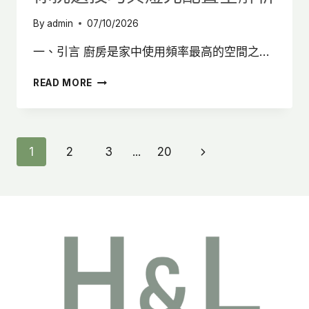
By
admin
07/10/2026
一、引言 廚房是家中使用頻率最高的空間之…
廚
READ MORE
房
燈
瓦
數
Page
Next
1
2
3
...
20
怎
麼
Page
Navigation
選？
設
計
師
教
你
挑
選
技