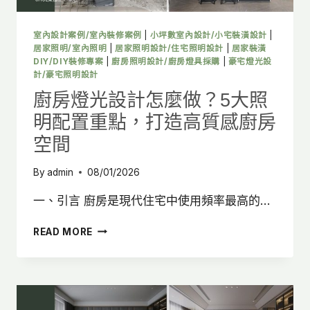
點，
打
造
室內設計案例/室內裝修案例
|
小坪數室內設計/小宅裝潢設計
|
舒
居家照明/室內照明
|
居家照明設計/住宅照明設計
|
居家裝潢
適
DIY/DIY裝修專案
|
廚房照明設計/廚房燈具採購
|
豪宅燈光設
計/豪宅照明設計
質
感
廚房燈光設計怎麼做？5大照
浴
明配置重點，打造高質感廚房
室
空
空間
間
By
admin
08/01/2026
一、引言 廚房是現代住宅中使用頻率最高的…
廚
READ MORE
房
燈
光
設
計