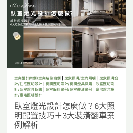
怎
麼
做？
5
大
照
明
配
置
重
點，
打
造
室內設計案例/室內裝修案例
|
居家照明/室內照明
|
居家照明設
高
計/住宅照明設計
|
房間照明設計/房間燈具採購
|
臥室照明設
質
計/臥室燈具採購
|
臥室設計案例/臥室裝潢案例
|
豪宅燈光設
計/豪宅照明設計
感
廚
臥室燈光設計怎麼做？6大照
房
明配置技巧＋3大裝潢翻車案
空
間
例解析