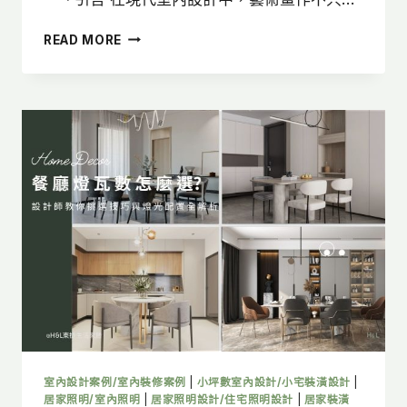
畫
READ MORE
作
燈
光
怎
麼
選?
3
大
燈
光
配
置
重
點，
讓
藝
術
畫
室內設計案例/室內裝修案例
|
小坪數室內設計/小宅裝潢設計
|
呈
居家照明/室內照明
|
居家照明設計/住宅照明設計
|
居家裝潢