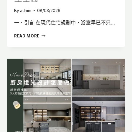
By
admin
08/03/2026
一、引言 在現代住宅規劃中，浴室早已不只…
浴
READ MORE
室
燈
光
設
計
怎
麼
做？
5
大
照
明
配
置
重