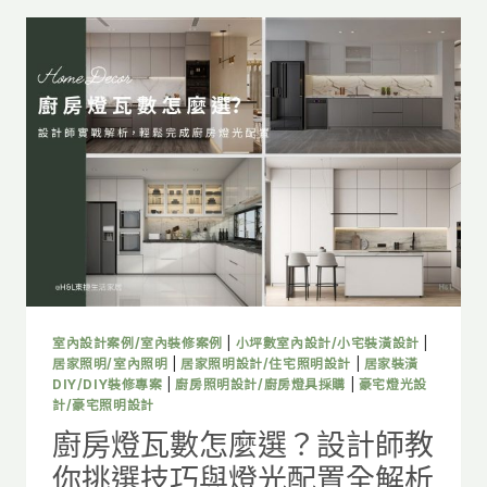
數
怎
麼
選?
設
計
師
教
你
挑
選
技
巧
與
燈
室內設計案例/室內裝修案例
|
小坪數室內設計/小宅裝潢設計
|
光
居家照明/室內照明
|
居家照明設計/住宅照明設計
|
居家裝潢
配
DIY/DIY裝修專案
|
廚房照明設計/廚房燈具採購
|
豪宅燈光設
計/豪宅照明設計
置
全
廚房燈瓦數怎麼選？設計師教
解
你挑選技巧與燈光配置全解析
析