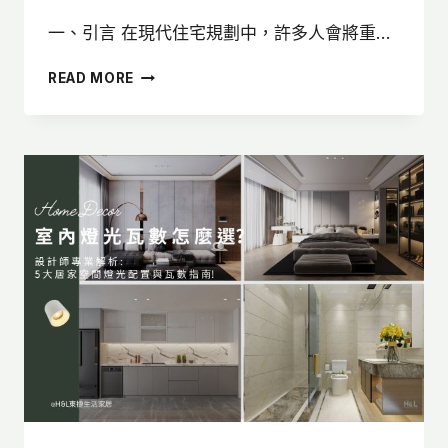
一、引言 在現代住宅規劃中，許多人會將重…
居
READ MORE
家
燈
光
設
計
怎
麼
做？
軟
裝
＋
硬
裝
6
大
重
點，