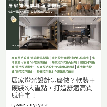
麼
做？
6
大
照
明
配
置
重
點，
打
造
客廳照明設計/客廳燈具採購
|
室內設計案例/室內裝修案例
|
小
舒
坪數室內設計/小宅裝潢設計
|
居家照明/室內照明
|
居家照明設
適
計/住宅照明設計
|
臥室照明設計/臥室燈具採購
|
豪宅燈光設
計/豪宅照明設計
|
餐廳照明設計/餐廳燈光設計
質
感
居家燈光設計怎麼做？軟裝＋
空
硬裝6大重點，打造舒適高質
間
感住宅！
By
admin
07/27/2026