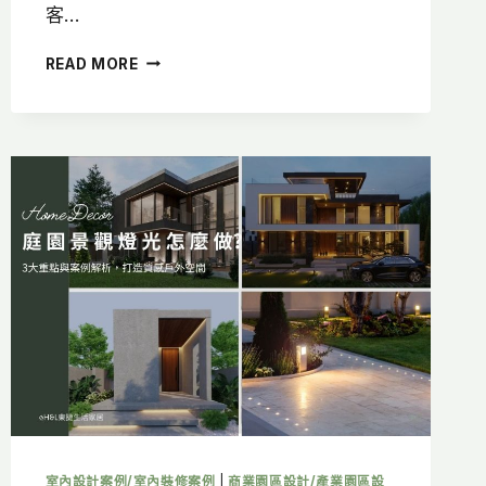
客…
客
READ MORE
廳
燈
光
設
計
怎
麼
做？
6
大
照
明
配
置
重
點，
打
造
室內設計案例/室內裝修案例
|
商業園區設計/產業園區設