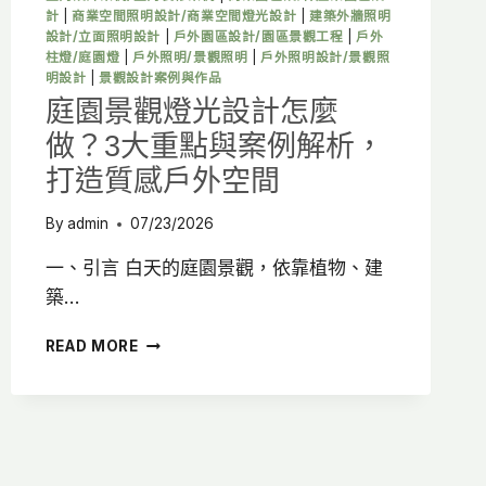
舒
計
|
商業空間照明設計/商業空間燈光設計
|
建築外牆照明
適
設計/立面照明設計
|
戶外園區設計/園區景觀工程
|
戶外
質
柱燈/庭園燈
|
戶外照明/景觀照明
|
戶外照明設計/景觀照
感
明設計
|
景觀設計案例與作品
空
庭園景觀燈光設計怎麼
間
做？3大重點與案例解析，
打造質感戶外空間
By
admin
07/23/2026
一、引言 白天的庭園景觀，依靠植物、建
築…
庭
READ MORE
園
景
觀
燈
光
設