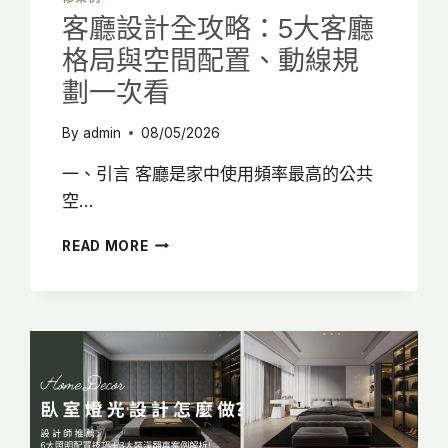
客廳設計全攻略：5大客廳
格局與空間配置、動線規
劃一次看
By
admin
08/05/2026
一、引言 客廳是家中使用頻率最高的公共
空…
客
READ MORE
廳
設
計
全
攻
略：
5
大
客