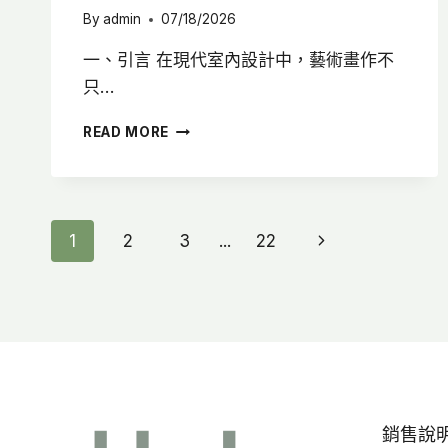
By
admin
07/18/2026
一、引言 在現代室內設計中，藝術畫作不
只…
畫
READ MORE
作
燈
光
怎
麼
Page
Next
1
2
3
...
22
選?
3
Page
Navigation
大
燈
光
配
置
重
點，
銷售說明 
讓