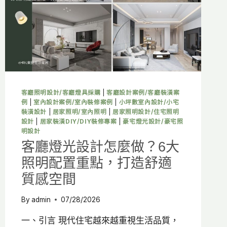
照
明
配
置
重
點，
打
造
舒
客廳照明設計/客廳燈具採購
|
客廳設計案例/客廳裝潢案
適
例
|
室內設計案例/室內裝修案例
|
小坪數室內設計/小宅
質
裝潢設計
|
居家照明/室內照明
|
居家照明設計/住宅照明
感
設計
|
居家裝潢DIY/DIY裝修專案
|
豪宅燈光設計/豪宅照
浴
明設計
室
客廳燈光設計怎麼做？6大
空
照明配置重點，打造舒適
間
質感空間
By
admin
07/28/2026
一、引言 現代住宅越來越重視生活品質，