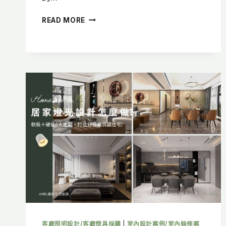
廚
READ MORE
房
燈
光
設
計
怎
麼
做？
5
大
照
明
配
置
重
點，
打
造
高
客廳照明設計/客廳燈具採購
|
室內設計案例/室內裝修案