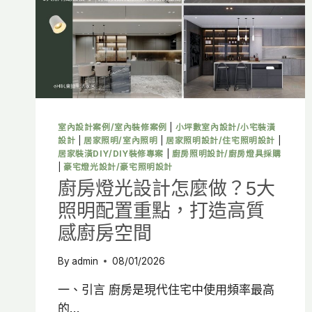
打
造
療
癒
系
居
家
空
間
室內設計案例/室內裝修案例
|
小坪數室內設計/小宅裝潢
設計
|
居家照明/室內照明
|
居家照明設計/住宅照明設計
|
居家裝潢DIY/DIY裝修專案
|
廚房照明設計/廚房燈具採購
|
豪宅燈光設計/豪宅照明設計
廚房燈光設計怎麼做？5大
照明配置重點，打造高質
感廚房空間
By
admin
08/01/2026
一、引言 廚房是現代住宅中使用頻率最高
的…