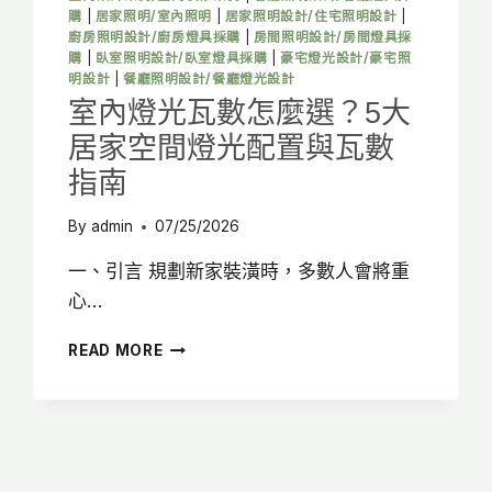
裝
購
|
居家照明/室內照明
|
居家照明設計/住宅照明設計
|
潢
廚房照明設計/廚房燈具採購
|
房間照明設計/房間燈具採
翻
購
|
臥室照明設計/臥室燈具採購
|
豪宅燈光設計/豪宅照
車
明設計
|
餐廳照明設計/餐廳燈光設計
案
室內燈光瓦數怎麼選？5大
例
居家空間燈光配置與瓦數
解
析
指南
By
admin
07/25/2026
一、引言 規劃新家裝潢時，多數人會將重
心…
室
READ MORE
內
燈
光
瓦
數
怎