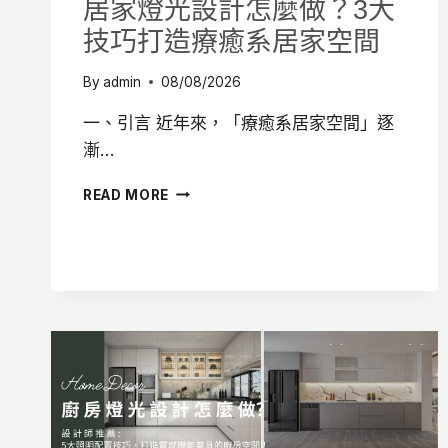
居家燈光設計怎麼做？3大
技巧打造療癒系居家空間
By
admin
08/08/2026
一、引言 近年來，「療癒系居家空間」逐
漸…
居
READ MORE
家
燈
光
設
計
怎
麼
做？
3
大
技
巧