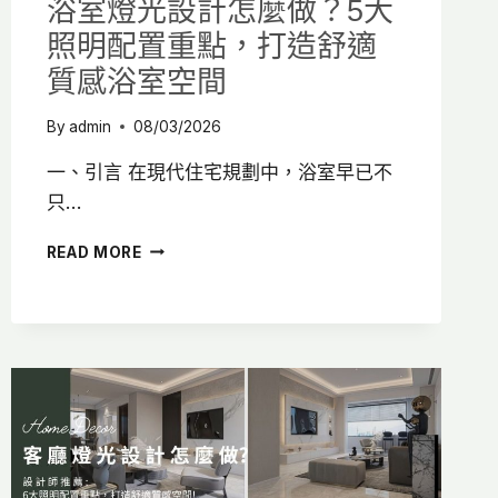
浴室燈光設計怎麼做？5大
照明配置重點，打造舒適
質感浴室空間
By
admin
08/03/2026
一、引言 在現代住宅規劃中，浴室早已不
只…
浴
READ MORE
室
燈
光
設
計
怎
麼
做？
5
大