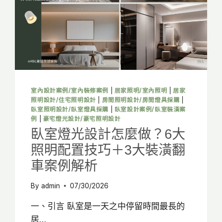
廳
格
局
與
空
間
配
置、
動
室內設計案例/室內裝修案例
|
居家照明/室內照明
|
居家
線
照明設計/住宅照明設計
|
房間照明設計/房間燈具採購
|
規
臥室照明設計/臥室燈具採購
|
臥室設計案例/臥室裝潢案
劃
例
|
豪宅燈光設計/豪宅照明設計
一
臥室燈光設計怎麼做？6大
次
照明配置技巧＋3大裝潢翻
看
車案例解析
By
admin
07/30/2026
一、引言 臥室是一天之中停留時間最長的
居…