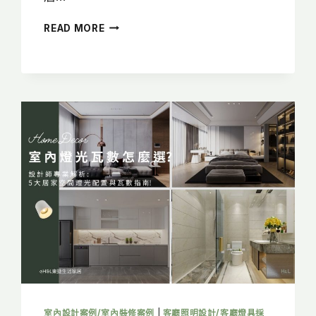
臥
READ MORE
室
燈
光
設
計
怎
麼
做？
6
大
照
明
配
置
技
巧
＋
3
大
室內設計案例/室內裝修案例
|
客廳照明設計/客廳燈具採