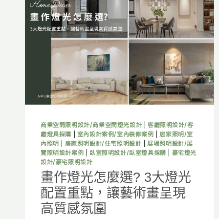
麼
做？
軟
裝
＋
硬
裝
6
大
重
點，
打
商業空間照明設計/商業空間燈光設計
|
客廳照明設計/客
造
廳燈具採購
|
室內設計案例/室內裝修案例
|
居家照明/室
舒
內照明
|
居家照明設計/住宅照明設計
|
展場照明設計/展
適
覽照明設計案例
|
臥室照明設計/臥室燈具採購
|
豪宅燈光
高
設計/豪宅照明設計
質
畫作燈光怎麼選? 3大燈光
感
配置重點，讓藝術畫呈現
住
宅！
高質感氛圍