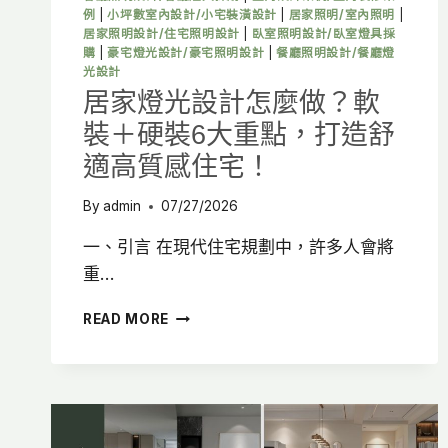
質
例
|
小坪數室內設計/小宅裝潢設計
|
居家照明/室內照明
|
感
居家照明設計/住宅照明設計
|
臥室照明設計/臥室燈具採
廚
購
|
豪宅燈光設計/豪宅照明設計
|
餐廳照明設計/餐廳燈
房
光設計
空
居家燈光設計怎麼做？軟
間
裝＋硬裝6大重點，打造舒
適高質感住宅！
By
admin
07/27/2026
一、引言 在現代住宅規劃中，許多人會將
重…
居
READ MORE
家
燈
光
設
計
怎