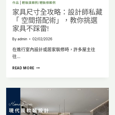
作品
|
輕裝潢案例/輕裝修案例
則，
輕
家具尺寸全攻略：設計師私藏
鬆
「 空間搭配術」，教你挑選
提
升
家具不踩雷!
室
內
By
admin
02/02/2026
空
間
在進行室內設計或居家裝修時，許多屋主往
質
往…
感!
家
READ MORE
具
尺
寸
全
攻
略：
設
計