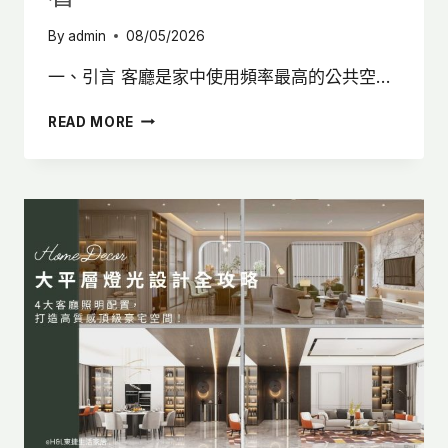
By
admin
08/05/2026
一、引言 客廳是家中使用頻率最高的公共空…
客
READ MORE
廳
設
計
全
攻
略：
5
大
客
廳
格
局
與
空
間