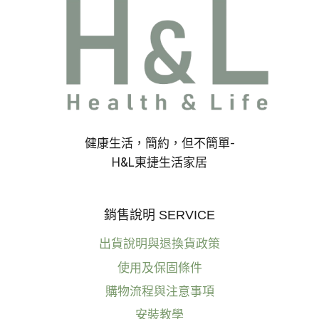
格
解
析、
空
間
規
劃
與
家
具
健康生活，簡約，但不簡單-
搭
H&L東捷生活家居
配
重
點
銷售說明 SERVICE
出貨說明與退換貨政策
使用及保固條件
購物流程與注意事項
安裝教學