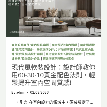
教
你
用
60-
30-
10
黃
金
配
室內設計案例/室內裝修案例
|
居家照明/室內照明
|
居家照明設
色
計/住宅照明設計
|
居家裝潢DIY/DIY裝修專案
|
現代風室內設
法
計/現代風裝潢設計案例
|
豪宅室內設計/豪宅裝潢設計
|
軟裝設
計案例/軟裝設計作品
|
輕裝潢案例/輕裝修案例
則，
輕
現代風軟裝設計：設計師教你
鬆
用60-30-10黃金配色法則，輕
提
升
鬆提升室內空間質感!
居
家
By
admin
02/03/2026
空
間
一、引言 在室內設計的領域中，硬裝奠定了…
質