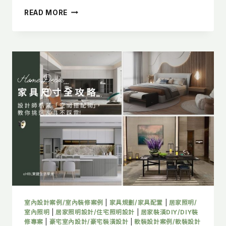
感！
現
READ MORE
代
風
軟
裝
設
計：
設
計
師
教
你
用
60-
30-
10
黃
金
配
室內設計案例/室內裝修案例
|
家具規劃/家具配置
|
居家照明/
色
室內照明
|
居家照明設計/住宅照明設計
|
居家裝潢DIY/DIY裝
法
修專案
|
豪宅室內設計/豪宅裝潢設計
|
軟裝設計案例/軟裝設計