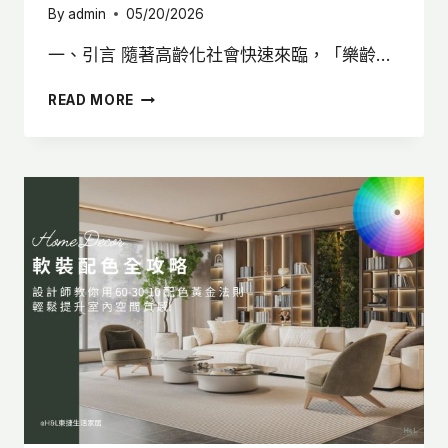
By
admin
05/20/2026
一、引言 隨著高齡化社會快速來臨，「樂齡…
樂
READ MORE
齡
照
明
設
計:
從
生
活
需
求
出
發，
打
造
樂
齡