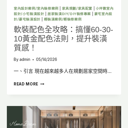
友
善
室內設計案例/室內裝修案例
|
家具規劃/家具配置
|
小坪數室內
的
設計/小宅裝潢設計
|
居家裝潢DIY/DIY裝修專案
|
豪宅室內設
居
計/豪宅裝潢設計
|
輕裝潢案例/輕裝修案例
家
軟裝配色全攻略：搞懂60-30-
照
10黃金配色法則，提升裝潢
明
空
質感！
間!
By
admin
05/14/2026
一、引言 現在越來越多人在規劃居家空間時…
軟
READ MORE
裝
配
色
全
攻
略：
搞