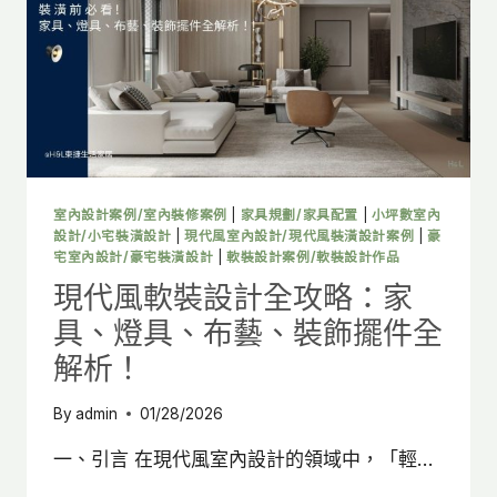
師
私
藏
「
空
間
搭
配
術」，
教
室內設計案例/室內裝修案例
|
家具規劃/家具配置
|
小坪數室內
你
設計/小宅裝潢設計
|
現代風室內設計/現代風裝潢設計案例
|
豪
挑
宅室內設計/豪宅裝潢設計
|
軟裝設計案例/軟裝設計作品
選
現代風軟裝設計全攻略：家
家
具、燈具、布藝、裝飾擺件全
具
不
解析！
踩
雷!
By
admin
01/28/2026
一、引言 在現代風室內設計的領域中，「輕…