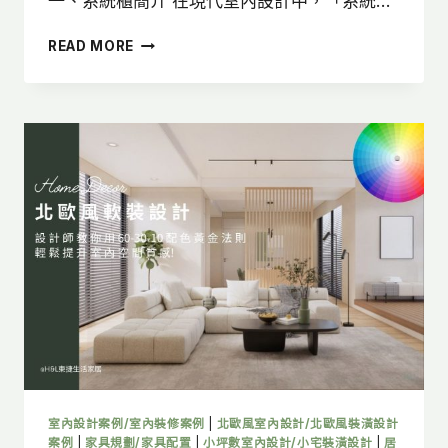
一、系統櫃簡介 在現代室內設計中，「系統…
系
READ MORE
統
櫃
怎
麼
選？
系
統
板
材、
挑
選
重
點
與
優
缺
點
解
室內設計案例/室內裝修案例
|
北歐風室內設計/北歐風裝潢設計
析
案例
|
家具規劃/家具配置
|
小坪數室內設計/小宅裝潢設計
|
居