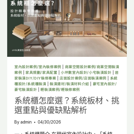
懂
60-
30-
10
黃
金
配
色
法
則，
提
室內設計案例/室內裝修案例
|
商業空間設計案例/商業空間裝潢
升
案例
|
家具規劃/家具配置
|
小坪數室內設計/小宅裝潢設計
|
居
裝
家裝潢DIY/DIY裝修專案
|
店面設計案例/店面裝潢案例
|
系統
櫃設計/系統櫃裝潢
|
裝潢建材/裝潢材料介紹
|
豪宅室內設計/
潢
豪宅裝潢設計
|
輕裝潢案例/輕裝修案例
質
感！
系統櫃怎麼選？系統板材、挑
選重點與優缺點解析
By
admin
04/30/2026