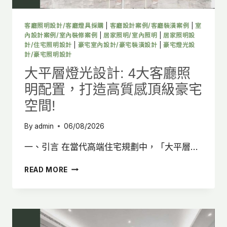
配
置、
動
客廳照明設計/客廳燈具採購
|
客廳設計案例/客廳裝潢案例
|
室
線
內設計案例/室內裝修案例
|
居家照明/室內照明
|
居家照明設
規
計/住宅照明設計
|
豪宅室內設計/豪宅裝潢設計
|
豪宅燈光設
計/豪宅照明設計
劃
一
大平層燈光設計: 4大客廳照
次
明配置，打造高質感頂級豪宅
看
空間!
By
admin
06/08/2026
一、引言 在當代高端住宅規劃中，「大平層…
大
READ MORE
平
層
燈
光
設