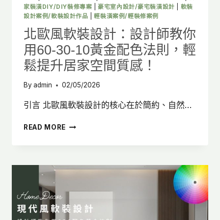
家裝潢DIY/DIY裝修專案
|
豪宅室內設計/豪宅裝潢設計
|
軟裝
設計案例/軟裝設計作品
|
輕裝潢案例/輕裝修案例
北歐風軟裝設計：設計師教你
用60-30-10黃金配色法則，輕
鬆提升居家空間質感！
By
admin
02/05/2026
引言 北歐風軟裝設計的核心在於簡約、自然…
北
READ MORE
歐
風
軟
裝
設
計：
設
計
師