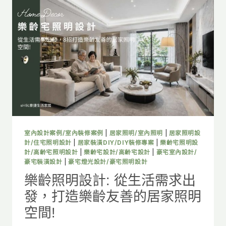
計:
4
大
客
廳
照
明
配
置，
打
造
高
質
室內設計案例/室內裝修案例
|
居家照明/室內照明
|
居家照明設
感
計/住宅照明設計
|
居家裝潢DIY/DIY裝修專案
|
樂齡宅照明設
頂
計/高齡宅照明設計
|
樂齡宅設計/高齡宅設計
|
豪宅室內設計/
豪宅裝潢設計
|
豪宅燈光設計/豪宅照明設計
級
豪
樂齡照明設計: 從生活需求出
宅
發，打造樂齡友善的居家照明
空
間!
空間!