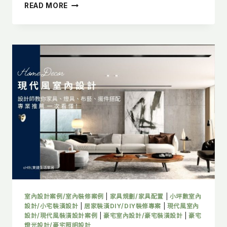
現
READ MORE
代
風
軟
裝
設
計
全
攻
略：
家
具、
燈
具、
布
藝、
裝
飾
擺
室內設計案例/室內裝修案例
|
家具規劃/家具配置
|
小坪數室內
件
設計/小宅裝潢設計
|
居家裝潢DIY/DIY裝修專案
|
現代風室內
全
設計/現代風裝潢設計案例
|
豪宅室內設計/豪宅裝潢設計
|
豪宅
燈光設計/豪宅照明設計
解