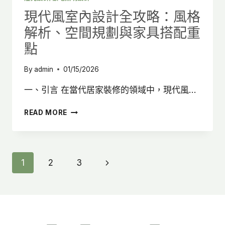
析！
現代風室內設計全攻略：風格
解析、空間規劃與家具搭配重
點
By
admin
01/15/2026
一、引言 在當代居家裝修的領域中，現代風…
現
READ MORE
代
風
室
內
Page
Next
1
2
3
設
計
Page
Navigation
全
攻
略：
風