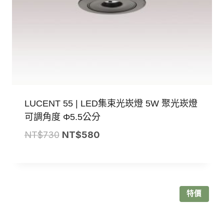
LUCENT 55 | LED集束光崁燈 5W 聚光崁燈
可調角度 Φ5.5公分
原
目
NT$
730
NT$
580
始
前
價
價
格：
格：
NT$730。
NT$580。
特價