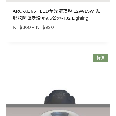
ARC-XL 95 | LED全光譜崁燈 12W/15W 弧
形深防眩崁燈 Φ9.5公分-TJ2 Lighting
價
NT$
860
–
NT$
920
格
範
圍：
NT$860
特價
到
NT$920