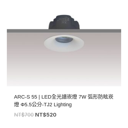
ARC-S 55 | LED全光譜崁燈 7W 弧形防眩崁
燈 Φ5.5公分-TJ2 Lighting
原
目
NT$
700
NT$
520
始
前