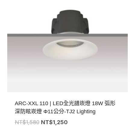
ARC-XXL 110 | LED全光譜崁燈 18W 弧形
深防眩崁燈 Φ11公分-TJ2 Lighting
原
目
NT$
1,580
NT$
1,250
始
前