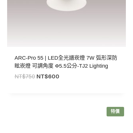
ARC-Pro 55 | LED全光譜崁燈 7W 弧形深防
眩崁燈 可調角度 Φ5.5公分-TJ2 Lighting
原
目
NT$
750
NT$
600
始
前
價
價
格：
格：
NT$750。
NT$600。
特價