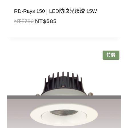
RD-Rays 150 | LED防眩光崁燈 15W
原
目
NT$
780
NT$
585
始
前
價
價
格：
格：
NT$780。
NT$585。
特價