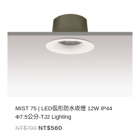
MIST 75 | LED弧形防水崁燈 12W IP44
Φ7.5公分-TJ2 Lighting
原
目
NT$
700
NT$
560
始
前