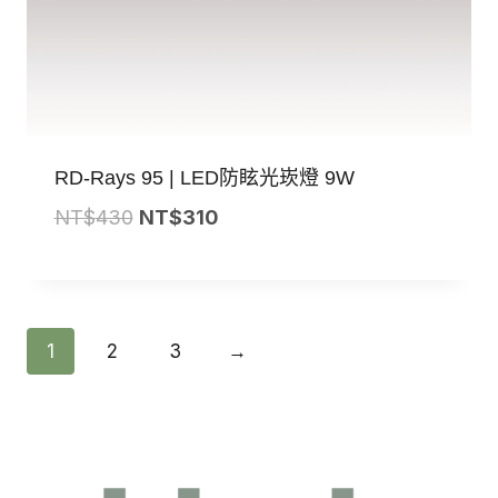
RD-Rays 95 | LED防眩光崁燈 9W
原
目
NT$
430
NT$
310
始
前
價
價
格：
格：
NT$430。
NT$310。
1
2
3
→