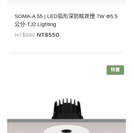
SOMA-A 55 | LED弧形深防眩崁燈 7W Φ5.5
公分-TJ2 Lighting
原
目
NT$
680
NT$
550
始
前
價
價
格：
格：
NT$680。
NT$550。
特價