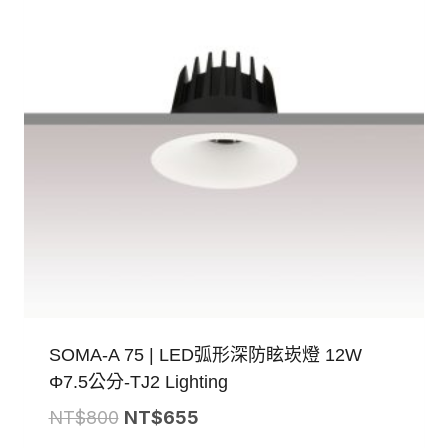
SOMA-A 75 | LED弧形深防眩崁燈 12W
Φ7.5公分-TJ2 Lighting
原
目
NT$
800
NT$
655
始
前