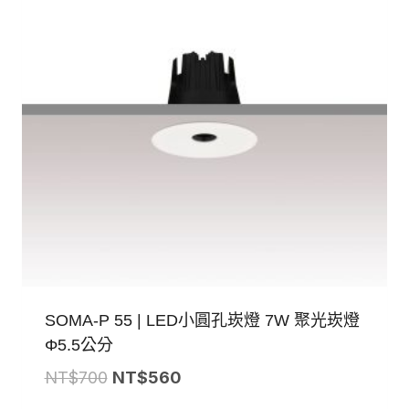
SOMA-P 55 | LED小圓孔崁燈 7W 聚光崁燈
Φ5.5公分
原
目
NT$
700
NT$
560
始
前