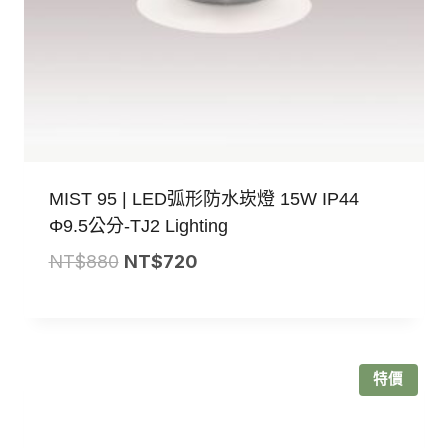
MIST 95 | LED弧形防水崁燈 15W IP44
Φ9.5公分-TJ2 Lighting
原
目
NT$
880
NT$
720
始
前
價
價
格：
格：
NT$880。
NT$720。
特價