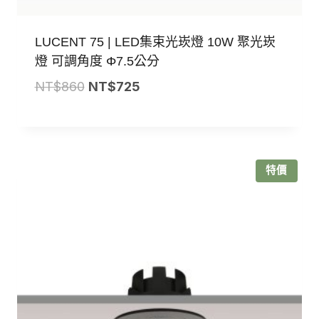
LUCENT 75 | LED集束光崁燈 10W 聚光崁
燈 可調角度 Φ7.5公分
原
目
NT$
860
NT$
725
始
前
價
價
格：
格：
NT$860。
NT$725。
特價