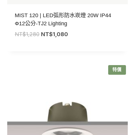
MIST 120 | LED弧形防水崁燈 20W IP44
Φ12公分-TJ2 Lighting
原
目
NT$
1,280
NT$
1,080
始
前
價
價
格：
格：
NT$1,280。
NT$1,080。
特價