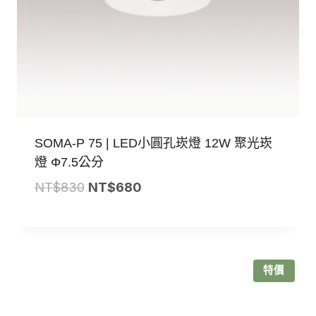
SOMA-P 75 | LED小圓孔崁燈 12W 聚光崁
燈 Φ7.5公分
原
目
NT$
830
NT$
680
始
前
價
價
格：
格：
NT$830。
NT$680。
特價