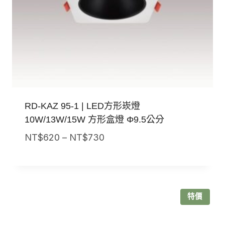
RD-KAZ 95-1 | LED方形崁燈
10W/13W/15W 方形盒燈 Φ9.5公分
價
NT$
620
–
NT$
730
格
範
圍：
NT$620
特價
到
NT$730