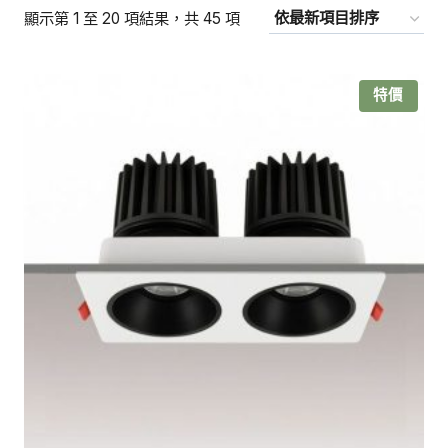
依
顯示第 1 至 20 項結果，共 45 項
最
新
特價
項
目
排
序