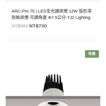
ARC-Pro 75 | LED全光譜崁燈 12W 弧形深
防眩崁燈 可調角度 Φ7.5公分-TJ2 Lighting
原
目
NT$
880
NT$
730
始
前
價
價
格：
格：
NT$880。
NT$730。
特價