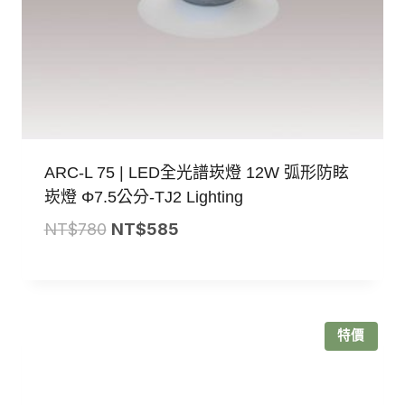
ARC-L 75 | LED全光譜崁燈 12W 弧形防眩
崁燈 Φ7.5公分-TJ2 Lighting
原
目
NT$
780
NT$
585
始
前
價
價
格：
格：
NT$780。
NT$585。
特價