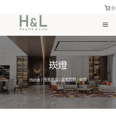
Skip
0
to
content
崁燈
Home
/
所有商品
/
居家照明
/
崁燈