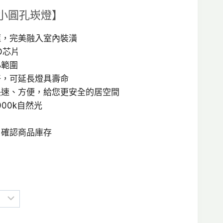
ED小圓孔崁燈】
：
框，完美融入室內裝潢
D芯片
T$680。
小範圍
好，可延長燈具壽命
快速、方便，給您更安全的居空間
4000k自然光
，確認商品庫存