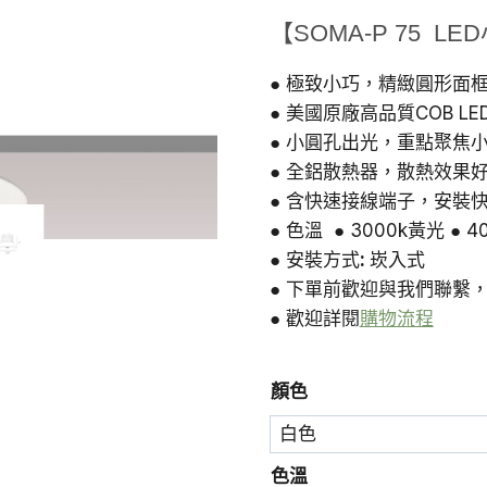
始
前
【SOMA-P 75 L
價
價
格：
格
● 極致小巧，精緻圓形面
● 美國原廠高品質COB LE
NT$830。
N
● 小圓孔出光，重點聚焦
● 全鋁散熱器，散熱效果
● 含快速接線端子，安裝
● 色溫 ● 3000k黃光 ● 
● 安裝方式
:
崁入式
● 下單前歡迎與我們聯繫
● 歡迎詳閱
購物流程
顏色
色溫