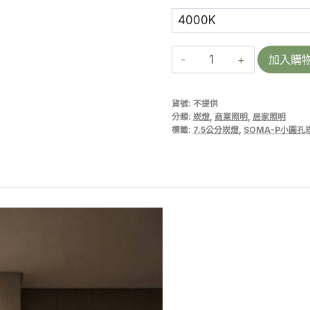
SOMA-
加入購
P
75
貨號:
不提供
|
分類:
崁燈
,
商業照明
,
居家照明
LED
標籤:
7.5公分崁燈
,
SOMA-P小圓孔
小
圓
孔
崁
燈
12W
聚
光
崁