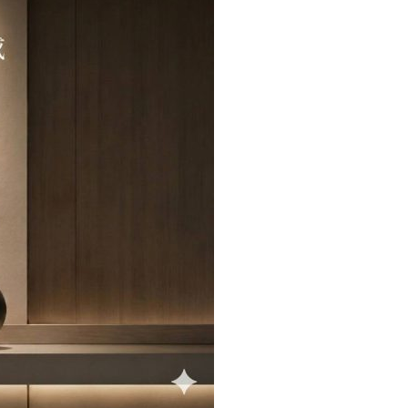
燈
Φ7.5
公
分
數
量