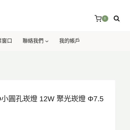
0
業窗口
聯絡我們
我的帳戶
LED小圓孔崁燈 12W 聚光崁燈 Φ7.5