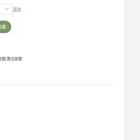
清除
物車
崁燈/聚光崁燈