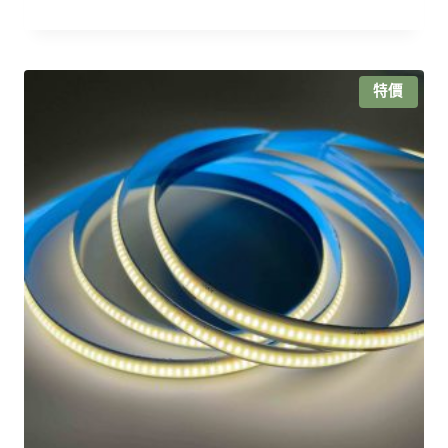
始
前
價
價
格：
格：
NT$1,500。
NT$1,050。
特價