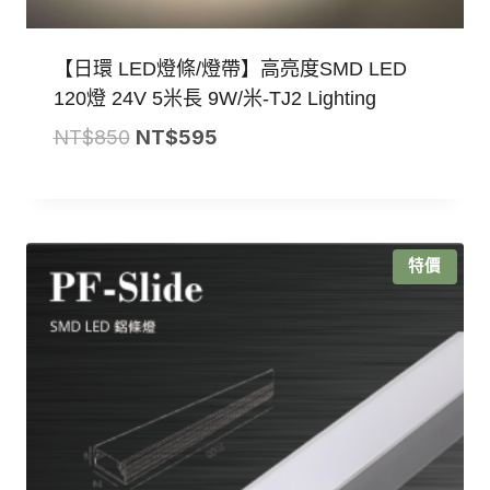
【日環 LED燈條/燈帶】高亮度SMD LED
120燈 24V 5米長 9W/米-TJ2 Lighting
原
目
NT$
850
NT$
595
始
前
價
價
格：
格：
NT$850。
NT$595。
特價