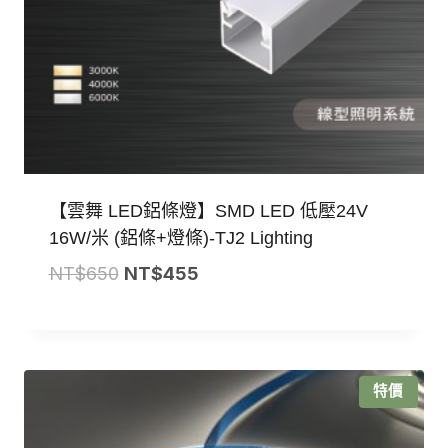
【雲舞 LED鋁條燈】SMD LED 低壓24V
16W/米 (鋁條+燈條)-TJ2 Lighting
原
目
NT$
650
NT$
455
始
前
價
價
格：
格：
NT$650。
NT$455。
特價