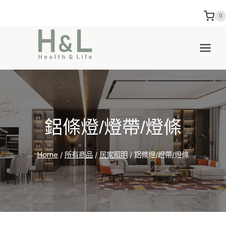
Skip
0
to
content
鋁條燈/燈帶/燈條
Home
/
所有商品
/
居家照明
/
鋁條燈/燈帶/燈條