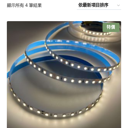
依
顯示所有 4 筆結果
最
新
特價
項
目
排
序