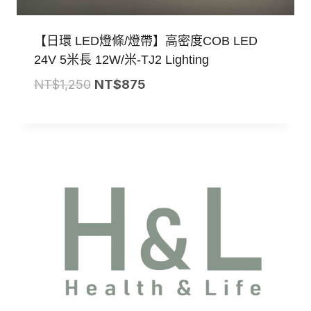
【日環 LED燈條/燈帶】高密度COB LED
24V 5米長 12W/米-TJ2 Lighting
原
目
NT$
1,250
NT$
875
始
前
價
價
格：
格：
NT$1,250。
NT$875。