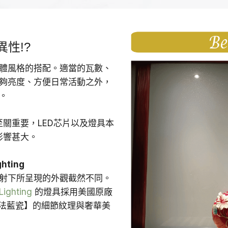
$
$
T
5
1
$
2
,
1
性!?
0
5
,
。
。
8
2
體風格的搭配。適當的瓦數、
0
5
夠亮度、方便日常活動之外，
。
0
。
。
至關重要，LED芯片以及燈具本
影響甚大。
hting
射下所呈現的外觀截然不同。
Lighting
的燈具採用美國原廠
【法藍瓷】的細節紋理與奢華美