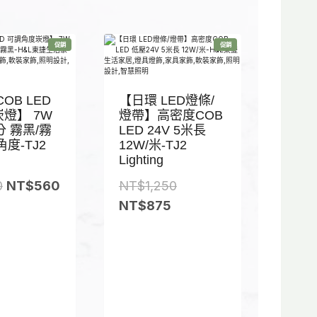
特
特
促銷
促銷
價
價
商
商
品
品
OB LED
【日環 LED燈條/
燈】 7W
燈帶】高密度COB
分 霧黑/霧
LED 24V 5米長
度-TJ2
12W/米-TJ2
Lighting
原
目
原
0
NT$
560
NT$
1,250
始
前
目
始
NT$
875
價
價
前
價
格
格
價
格
：
：
格
：
N
N
：
N
T
T
N
T