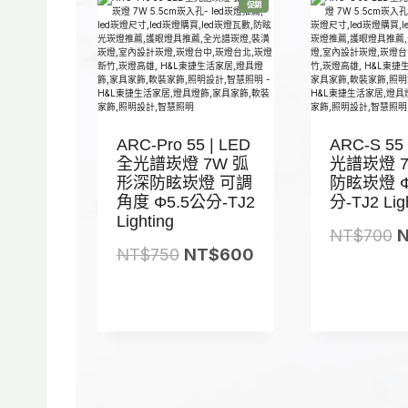
0
T
N
特
促銷
價
8
商
$
T
品
2
1
$
0
,
1
5
,
0
0
ARC-Pro 55 | LED
ARC-S 55
0
5
全光譜崁燈 7W 弧
光譜崁燈 
形深防眩崁燈 可調
防眩崁燈 Φ
。
0
角度 Φ5.5公分-TJ2
分-TJ2 Lig
。
Lighting
NT$
700
原
目
NT$
750
NT$
600
始
前
價
價
格
格
：
：
N
N
T
T
T