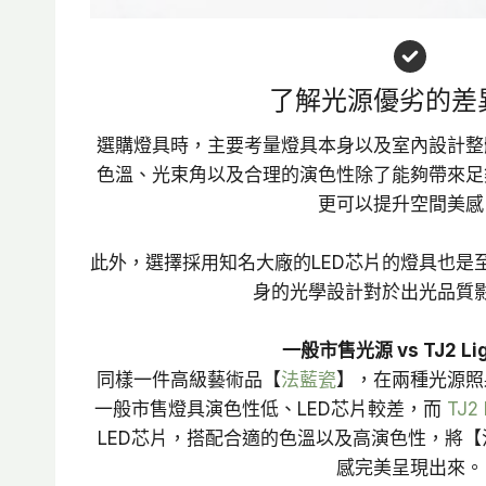
$
$
$
7
7
6
0
5
0
了解光源優劣的差異
0
0
0
選購燈具時，主要考量燈具本身以及室內設計整
。
。
色溫、光束角以及合理的演色性除了能夠帶來足
更可以提升空間美感
此外，選擇採用知名大廠的LED芯片的燈具也是
身的光學設計對於出光品質
一般市售光源 vs TJ2 Lig
同樣一件高級藝術品【
法藍瓷
】，在兩種光源照
一般市售燈具演色性低、LED芯片較差，而
TJ2 
LED芯片，搭配合適的色溫以及高演色性，將
感完美呈現出來。