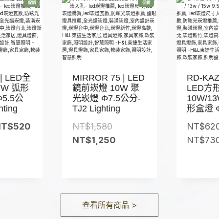
特
特
促銷
促銷
價
價
5
$
商
商
品
品
7
5
5
9
。
。
5
到
 | LED全
MIRROR 75 | LED
RD-KAZ 
N
7W 弧形
鏡前崁燈 10W 聚
LED方
T
5.5公
光崁燈 Φ7.5公分-
10W/1
hting
TJ2 Lighting
$
形盒燈 
6
原
目
原
NT$
520
NT$
1,580
NT$
62
3
始
前
始
目
NT$
1,250
NT$
73
0
價
價
價
前
格
格
格
價
：
：
：
格
N
N
N
：
查看所有商品 >
T
T
N