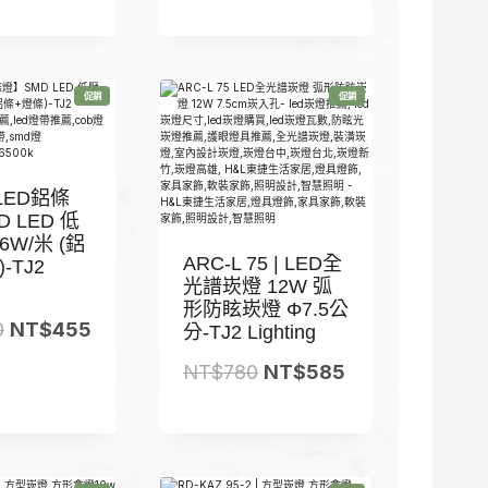
$
$
T
$
8
5
$
1
0
6
8
,
特
特
0
0
7
2
促銷
促銷
價
價
商
商
。
。
5
5
品
品
。
0
。
LED鋁條
 LED 低
16W/米 (鋁
ARC-L 75 | LED全
-TJ2
光譜崁燈 12W 弧
形防眩崁燈 Φ7.5公
原
目
0
NT$
455
分-TJ2 Lighting
始
前
原
目
NT$
780
NT$
585
價
價
始
前
格
格
價
價
：
：
格
格
N
N