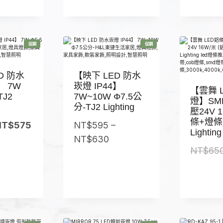
格
T
範
$
圍
5
：
特
特
9
促銷
促銷
價
價
商
商
5
品
品
到
D 防水
【映下 LED 防水
】 7W
崁燈 IP44】
N
【雲舞 
TJ2
7W~10W Φ7.5公
燈】SMD
T
分-TJ2 Lighting
壓24V 
$
條+燈條)
原
目
NT$
575
NT$
595
–
6
Lighting
始
前
價
NT$
630
到
2
NT$
65
價
價
格
0
格
格
範
：
：
圍
N
N
：
T
N
$
T