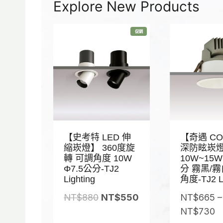
Explore New Products
特
促銷
價
商
品
【史考特 LED 伸
【奇遇 CO
縮崁燈】 360度旋
深防眩崁燈
轉 可調角度 10W
10W~15W
Φ7.5公分-TJ2
分 霧黑/霧
Lighting
角度-TJ2 Li
原
目
NT$
880
NT$
550
NT$
665
–
始
前
NT$
730