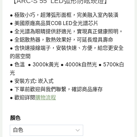
【ARC-S 55 LED弧形防眩崁燈】
價
價
格：
格：
● 極致小巧，超薄弧形面框，完美融入室內裝潢
● 美國原廠高品質COB LED全光譜芯片
NT$700。
NT$520。
● 全光譜為眼睛提供舒適光，實現真正健康照明。
● 全鋁散熱器，散熱效果好，可延長燈具壽命
● 含快速接線端子，安裝快速、方便，給您更安全
的居空間
● 色溫 ● 3000k黃光 ● 4000k自然光 ● 5700k白
光
● 安裝方式
:
崁入式
● 下單前歡迎與我們聯繫，確認商品庫存
● 歡迎詳閱
購物流程
顏色