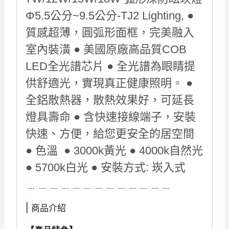
防
眩
崁
燈
Φ5.5
公
分-
TJ2
Lighting
數
量
﹍﹍﹍﹍﹍﹍﹍﹍﹍﹍﹍﹍﹍
| 商品介紹