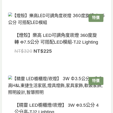
價
價
格：
格：
NT$680。
NT$475。
特價
【燈殼】樂高 LED可調角度崁燈 360度旋
轉 Φ7.5公分 可搭配LED模組-TJ2 Lighting
原
目
NT$
320
NT$
225
始
前
價
價
格：
格：
NT$320。
NT$225。
特價
【精靈 LED櫥櫃燈/崁燈】 3W Φ3.5公分 4
公分高-TJ2 Lighting