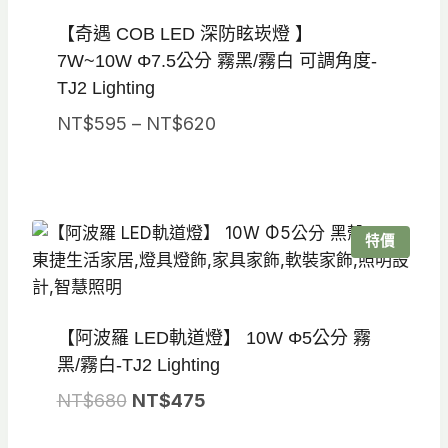
【奇遇 COB LED 深防眩崁燈 】
7W~10W Φ7.5公分 霧黑/霧白 可調角度-
TJ2 Lighting
價
NT$
595
–
NT$
620
格
範
圍：
NT$595
特價
到
NT$620
【阿波羅 LED軌道燈】 10W Φ5公分 霧
黑/霧白-TJ2 Lighting
原
目
NT$
680
NT$
475
始
前