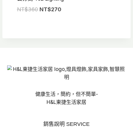
原
目
NT$
360
NT$
270
始
前
價
價
格：
格：
NT$360。
NT$270。
健康生活，簡約，但不簡單-
H&L東捷生活家居
銷售說明 SERVICE