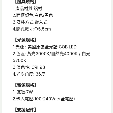
【燈具規格】
1.產品材質:鋁材
2.面框顏色:白色/黑色
3.安裝方式:嵌入式
4.開孔尺寸:Φ5.5cm
【光源規格】
1.光源 : 美國原裝全光譜 COB LED
2.色溫: 黃光3000K/自然光4000K / 白光
5700K
3.演色性: CRI 98
4.光學角度: 36度
【電源規格】
1. 瓦數:7W
2.輸入電壓:100-240Vac(全電壓)
【支援配件】