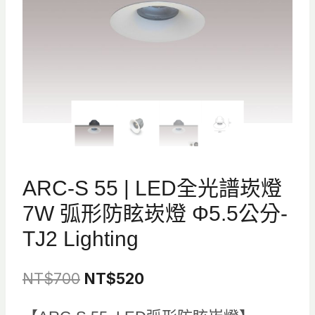
ARC-S 55 | LED全光譜崁燈
7W 弧形防眩崁燈 Φ5.5公分-
TJ2 Lighting
原
目
NT$
700
NT$
520
始
前