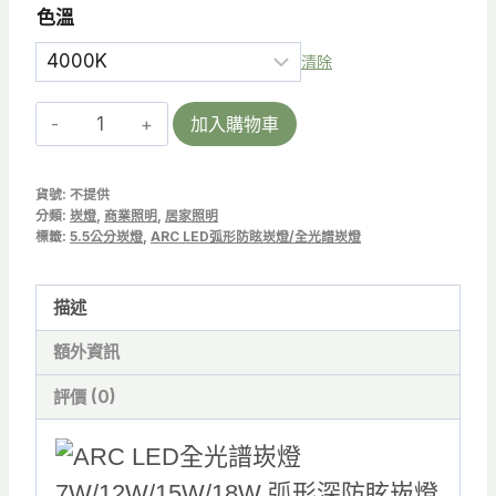
色溫
清除
ARC-
加入購物車
S
55
貨號:
不提供
|
分類:
崁燈
,
商業照明
,
居家照明
LED
標籤:
5.5公分崁燈
,
ARC LED弧形防眩崁燈/全光譜崁燈
全
光
描述
譜
額外資訊
崁
燈
評價 (0)
7W
弧
形