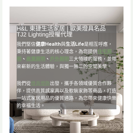
H&L
東捷生活家居
| 歐美燈具名品
TJ2 Lighting
授權代理
我們堅信
健康Health
與
生活Life
是相互呼應，
秉持著健康生活的核心理念，為您提供
住宅照
明
、
商業照明
、
戶外照明
三大領域的服務，並帶
來嶄新的生活體驗，與獨一無二的空間美學。
我們從
燈具燈飾
出發，攜手各領域優質合作夥
伴，提供高質感家具以及軟裝家飾等商品，打造
一站式家居用品的優質通路，為您帶來健康快樂
的幸福生活。