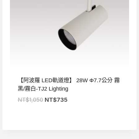
【阿波羅 LED軌道燈】 28W Φ7.7公分 霧
黑/霧白-TJ2 Lighting
原
目
NT$
1,050
NT$
735
始
前
價
價
格：
格：
NT$1,050。
NT$735。