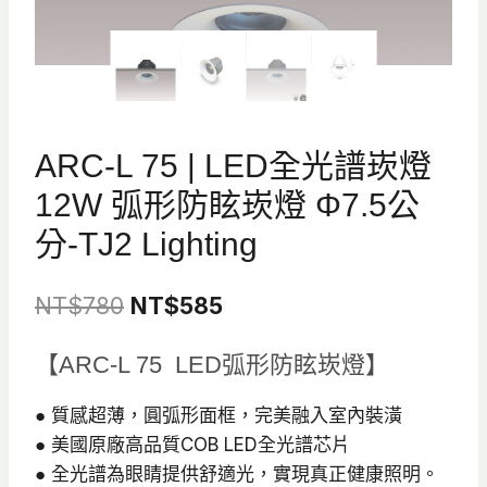
ARC-L 75 | LED全光譜崁燈
12W 弧形防眩崁燈 Φ7.5公
分-TJ2 Lighting
原
目
NT$
780
NT$
585
始
前
【ARC-L 75 LED弧形防眩崁燈】
價
價
格：
格：
● 質感超薄，圓弧形面框，完美融入室內裝潢
● 美國原廠高品質COB LED全光譜芯片
NT$780。
NT$585。
● 全光譜為眼睛提供舒適光，實現真正健康照明。