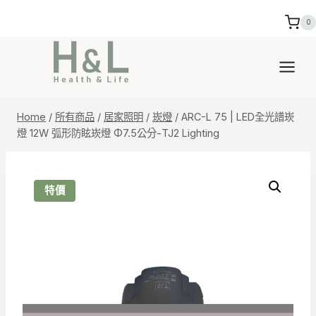
Skip
0
to
content
Home
/
所有商品
/
居家照明
/
崁燈
/
ARC-L 75 | LED全光譜崁
燈 12W 弧形防眩崁燈 Φ7.5公分-TJ2 Lighting
特價