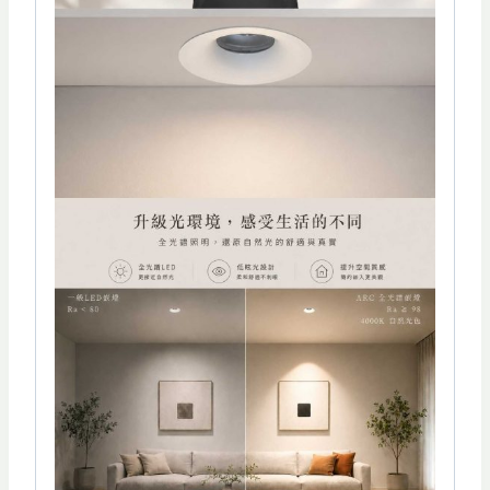
Φ7.5
公
分-
TJ2
Lighting
數
量