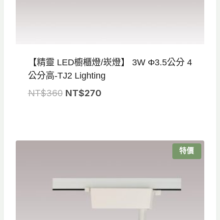
【精靈 LED櫥櫃燈/崁燈】 3W Φ3.5公分 4
公分高-TJ2 Lighting
原
目
NT$
360
NT$
270
始
前
價
價
格：
格：
NT$360。
NT$270。
特價