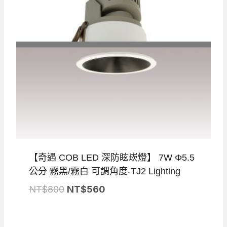
【奇遇 COB LED 深防眩崁燈】 7W Φ5.5
公分 霧黑/霧白 可調角度-TJ2 Lighting
原
目
NT$
800
NT$
560
始
前
價
價