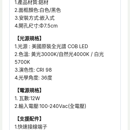
1.產品材質:鋁材
2.面框顏色:白色/黑色
3.安裝方式:嵌入式
4.開孔尺寸:Φ7.5cm
【光源規格】
1.光源 : 美國原裝全光譜 COB LED
2.色溫: 黃光3000K/自然光4000K / 白光
5700K
3.演色性: CRI 98
4.光學角度: 36度
【電源規格】
1. 瓦數:12W
2.輸入電壓:100-240Vac(全電壓)
【支援配件】
1.快速接線端子