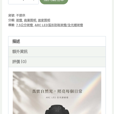
L
75
貨號:
不提供
|
分類:
崁燈
,
商業照明
,
居家照明
LED
標籤:
7.5公分崁燈
,
ARC LED弧形防眩崁燈/全光譜崁燈
全
光
描述
譜
額外資訊
崁
燈
評價 (0)
12W
弧
形
防
眩
崁
燈