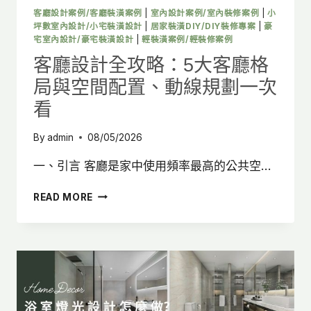
居
客廳設計案例/客廳裝潢案例
|
室內設計案例/室內裝修案例
|
小
家
坪數室內設計/小宅裝潢設計
|
居家裝潢DIY/DIY裝修專案
|
豪
空
宅室內設計/豪宅裝潢設計
|
輕裝潢案例/輕裝修案例
間
客廳設計全攻略：5大客廳格
局與空間配置、動線規劃一次
看
By
admin
08/05/2026
一、引言 客廳是家中使用頻率最高的公共空…
客
READ MORE
廳
設
計
全
攻
略：
5
大