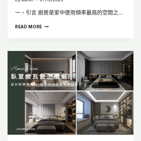
一、引言 廚房是家中使用頻率最高的空間之…
廚
READ MORE
房
燈
瓦
數
怎
麼
選？
設
計
師
教
你
挑
選
技
巧
與