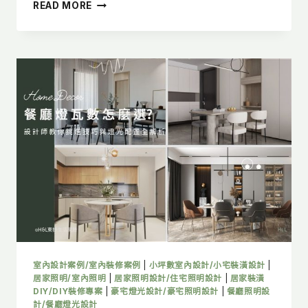
客
READ MORE
廳
燈
光
設
計
怎
麼
做？
6
大
照
明
配
置
重
點，
打
造
室內設計案例/室內裝修案例
|
小坪數室內設計/小宅裝潢設計
|
舒
居家照明/室內照明
|
居家照明設計/住宅照明設計
|
居家裝潢
適
DIY/DIY裝修專案
|
豪宅燈光設計/豪宅照明設計
|
餐廳照明設
計/餐廳燈光設計
質