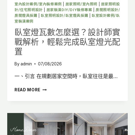
燈
室內設計案例/室內裝修案例
|
居家照明/室內照明
|
居家照明設
光
計/住宅照明設計
|
居家裝潢DIY/DIY裝修專案
|
房間照明設計/
配
房間燈具採購
|
臥室照明設計/臥室燈具採購
|
臥室設計案例/臥
室裝潢案例
置
全
臥室燈瓦數怎麼選？設計師實
解
戰解析，輕鬆完成臥室燈光配
析
置
By
admin
07/08/2026
一、引言 在規劃居家空間時，臥室往往是最…
臥
READ MORE
室
燈
瓦
數
怎
麼
選？