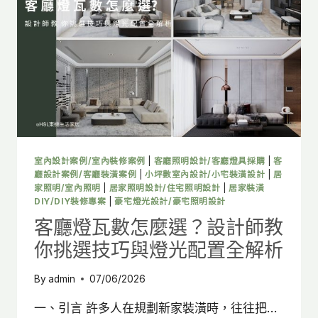
設
計
師
實
戰
解
析，
輕
鬆
完
成
室內設計案例/室內裝修案例
|
客廳照明設計/客廳燈具採購
|
客
臥
廳設計案例/客廳裝潢案例
|
小坪數室內設計/小宅裝潢設計
|
居
室
家照明/室內照明
|
居家照明設計/住宅照明設計
|
居家裝潢
DIY/DIY裝修專案
|
豪宅燈光設計/豪宅照明設計
燈
光
客廳燈瓦數怎麼選？設計師教
配
你挑選技巧與燈光配置全解析
置
By
admin
07/06/2026
一、引言 許多人在規劃新家裝潢時，往往把…