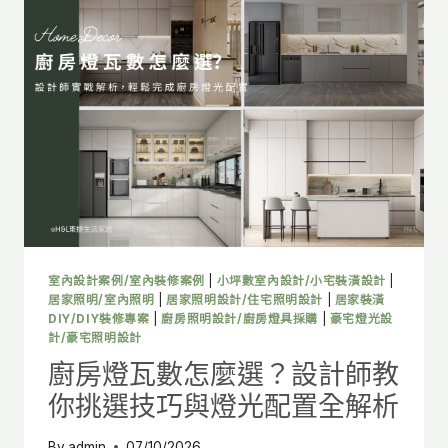
怎
麼
選?
設
計
師
教
你
挑
選
技
巧
與
燈
室內設計案例/室內裝修案例
|
小坪數室內設計/小宅裝潢設計
|
光
居家照明/室內照明
|
居家照明設計/住宅照明設計
|
居家裝潢
配
DIY/DIY裝修專案
|
廚房照明設計/廚房燈具採購
|
豪宅燈光設
計/豪宅照明設計
置
全
廚房燈瓦數怎麼選？設計師教
解
你挑選技巧與燈光配置全解析
析
By
admin
07/10/2026