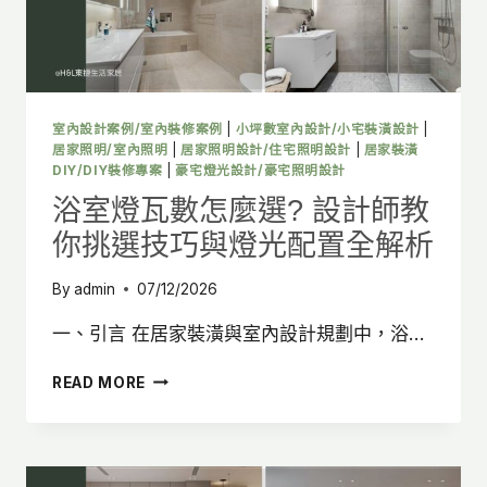
挑
選
技
巧
與
燈
室內設計案例/室內裝修案例
|
小坪數室內設計/小宅裝潢設計
|
光
居家照明/室內照明
|
居家照明設計/住宅照明設計
|
居家裝潢
配
DIY/DIY裝修專案
|
豪宅燈光設計/豪宅照明設計
置
浴室燈瓦數怎麼選? 設計師教
全
你挑選技巧與燈光配置全解析
解
析
By
admin
07/12/2026
一、引言 在居家裝潢與室內設計規劃中，浴…
浴
READ MORE
室
燈
瓦
數