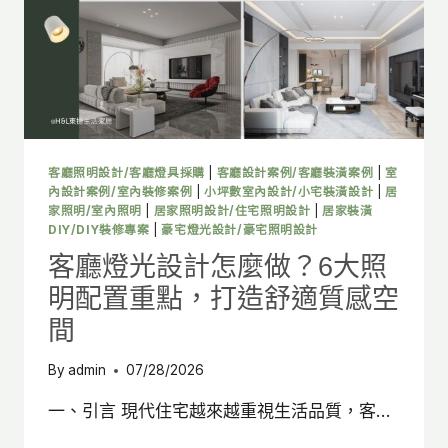
大
照
明
配
置
重
點，
打
造
客廳照明設計/客廳燈具採購
|
客廳設計案例/客廳裝潢案例
|
室
高
內設計案例/室內裝修案例
|
小坪數室內設計/小宅裝潢設計
|
居
質
家照明/室內照明
|
居家照明設計/住宅照明設計
|
居家裝潢
DIY/DIY裝修專案
|
豪宅燈光設計/豪宅照明設計
感
廚
客廳燈光設計怎麼做？6大照
房
明配置重點，打造舒適質感空
空
間
間
By
admin
07/28/2026
一、引言 現代住宅越來越重視生活品質，客…