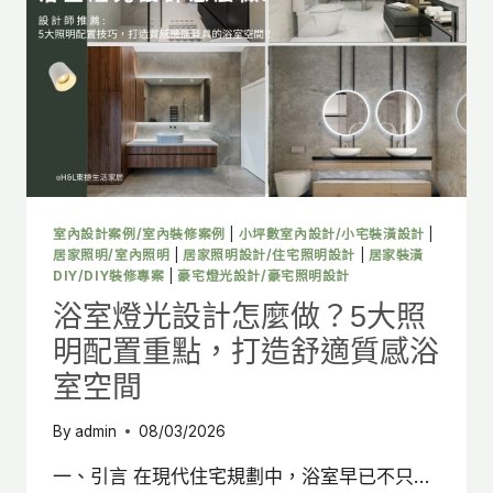
客
廳
格
局
與
空
間
配
置、
動
室內設計案例/室內裝修案例
|
小坪數室內設計/小宅裝潢設計
|
線
居家照明/室內照明
|
居家照明設計/住宅照明設計
|
居家裝潢
規
DIY/DIY裝修專案
|
豪宅燈光設計/豪宅照明設計
劃
浴室燈光設計怎麼做？5大照
一
明配置重點，打造舒適質感浴
次
看
室空間
By
admin
08/03/2026
一、引言 在現代住宅規劃中，浴室早已不只…