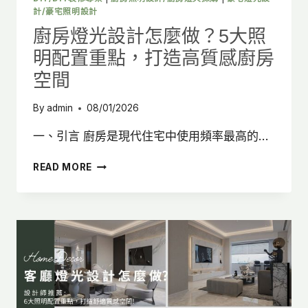
計/豪宅照明設計
質
感
廚房燈光設計怎麼做？5大照
浴
明配置重點，打造高質感廚房
室
空
空間
間
By
admin
08/01/2026
一、引言 廚房是現代住宅中使用頻率最高的…
廚
READ MORE
房
燈
光
設
計
怎
麼
做？
5