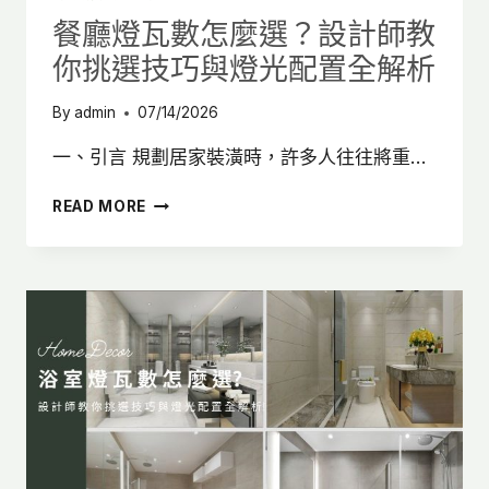
感
餐廳燈瓦數怎麼選？設計師教
空
你挑選技巧與燈光配置全解析
間
By
admin
07/14/2026
一、引言 規劃居家裝潢時，許多人往往將重…
餐
READ MORE
廳
燈
瓦
數
怎
麼
選？
設
計
師
教
你