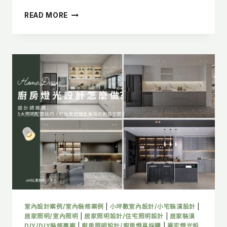
浴
READ MORE
室
燈
光
設
計
怎
麼
做？
5
大
照
明
配
置
重
點，
打
造
室內設計案例/室內裝修案例
|
小坪數室內設計/小宅裝潢設計
|
舒
居家照明/室內照明
|
居家照明設計/住宅照明設計
|
居家裝潢
適
DIY/DIY裝修專案
|
廚房照明設計/廚房燈具採購
|
豪宅燈光設