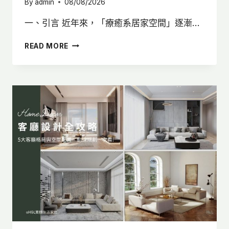
By
admin
08/08/2026
一、引言 近年來，「療癒系居家空間」逐漸…
居
READ MORE
家
燈
光
設
計
怎
麼
做？
3
大
技
巧
打
造
療
癒
系