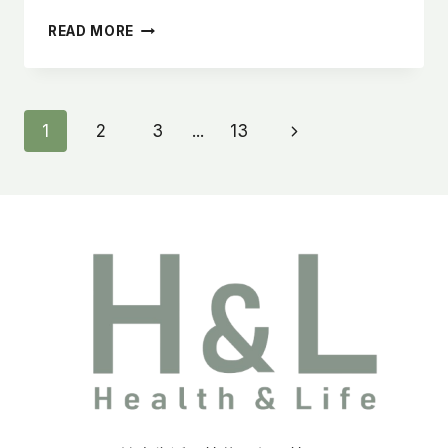
客
READ MORE
廳
燈
瓦
數
Page
Next
1
2
3
...
13
怎
麼
Page
Navigation
選？
設
計
師
教
你
挑
選
技
巧
與
燈
光
配