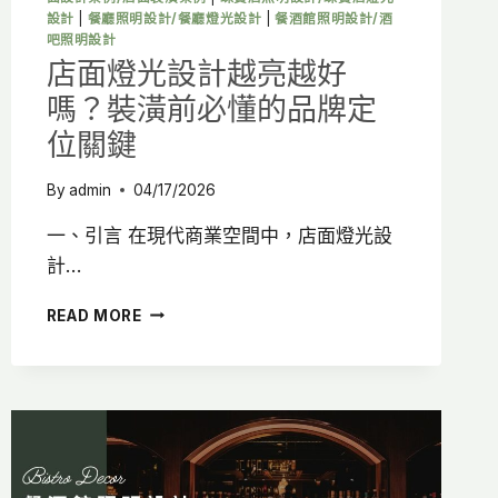
設計
|
餐廳照明設計/餐廳燈光設計
|
餐酒館照明設計/酒
吧照明設計
店面燈光設計越亮越好
嗎？裝潢前必懂的品牌定
位關鍵
By
admin
04/17/2026
一、引言 在現代商業空間中，店面燈光設
計…
店
READ MORE
面
燈
光
設
計
越
亮
越