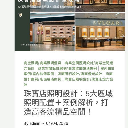
大
區
域
燈
光
配
置，
打
造
高
客
商空照明/商業照明燈具
|
商業空間照明設計/商業空間燈
流
光設計
|
商業空間設計案例/商業空間裝潢案例
|
室內設計
頂
案例/室內裝修案例
|
店面照明設計/店面燈光設計
|
店面
級
設計案例/店面裝潢案例
|
珠寶店照明設計/珠寶店燈光設
展
計
示
珠寶店照明設計：5大區域
空
照明配置＋案例解析，打
間
造高客流精品空間！
By
admin
04/04/2026