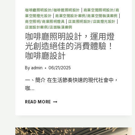
例
解
咖啡廳照明設計/咖啡館照明設計
|
商業空間照明設計/商
析，
業空間燈光設計
|
商業空間設計案例/商業空間裝潢案例
|
打
商空照明/商業照明燈具
|
店面照明設計/店面燈光設計
|
造
店面設計案例/店面裝潢案例
高
咖啡廳照明設計，運用燈
客
光創造絕佳的消費體驗！
流
精
咖啡廳設計
品
空
By
admin
06/21/2025
間！
一、簡介 在生活節奏快速的現代社會中，
咖…
咖
READ MORE
啡
廳
照
明
設