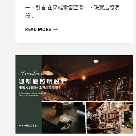
一、引言 在高端零售空間中，珠寶店照明
設…
珠
READ MORE
寶
店
照
明
設
計：
5
大
區
域
照
明
配
置
＋
案