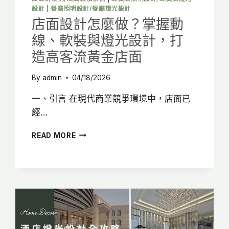
設計
|
餐廳照明設計/餐廳燈光設計
店面設計怎麼做？掌握動
線、軟裝與燈光設計，打
造高客流黃金店面
By
admin
04/18/2026
一、引言 在現代商業競爭環境中，店面已
經…
店
READ MORE
面
設
計
怎
麼
做？
掌
握