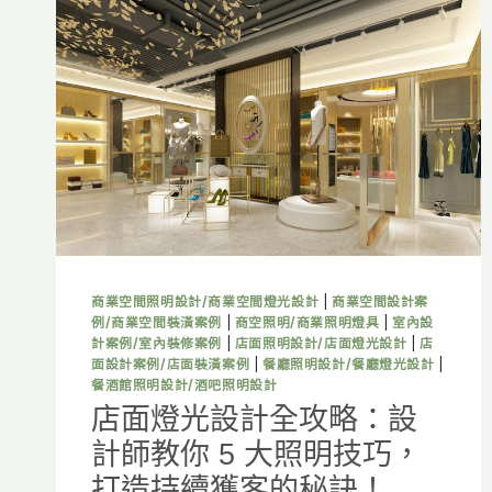
計，
運
用
燈
光
創
造
絕
佳
的
消
費
體
商業空間照明設計/商業空間燈光設計
|
商業空間設計案
驗！
例/商業空間裝潢案例
|
商空照明/商業照明燈具
|
室內設
咖
計案例/室內裝修案例
|
店面照明設計/店面燈光設計
|
店
啡
面設計案例/店面裝潢案例
|
餐廳照明設計/餐廳燈光設計
|
廳
餐酒館照明設計/酒吧照明設計
設
店面燈光設計全攻略：設
計
計師教你 5 大照明技巧，
打造持續獲客的秘訣！