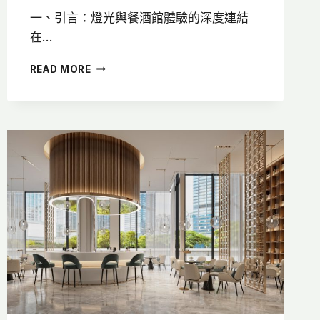
一、引言：燈光與餐酒館體驗的深度連結
在…
餐
READ MORE
酒
館
燈
光
設
計，
用
燈
光
吸
引
客
人
還
能
提