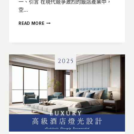
一、引言 在現代競爭激烈的飯店產業中，
空…
酒
READ MORE
店
燈
光
設
計:
6
大
區
域
照
明
規
劃
+燈
具
推
薦，