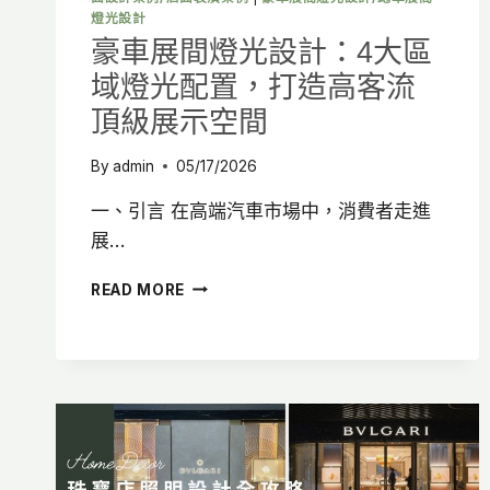
燈光設計
豪車展間燈光設計：4大區
域燈光配置，打造高客流
頂級展示空間
By
admin
05/17/2026
一、引言 在高端汽車市場中，消費者走進
展…
豪
READ MORE
車
展
間
燈
光
設
計：
4