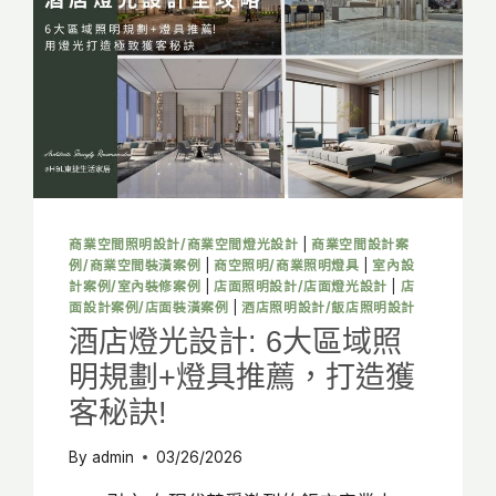
動
線、
軟
裝
與
燈
光
設
計，
打
造
商業空間照明設計/商業空間燈光設計
|
商業空間設計案
高
例/商業空間裝潢案例
|
商空照明/商業照明燈具
|
室內設
客
計案例/室內裝修案例
|
店面照明設計/店面燈光設計
|
店
流
面設計案例/店面裝潢案例
|
酒店照明設計/飯店照明設計
黃
酒店燈光設計: 6大區域照
金
明規劃+燈具推薦，打造獲
店
面
客秘訣!
By
admin
03/26/2026