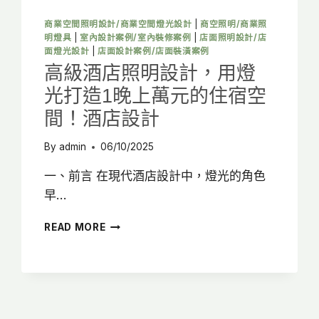
打
造
商業空間照明設計/商業空間燈光設計
|
商空照明/商業照
獲
明燈具
|
室內設計案例/室內裝修案例
|
店面照明設計/店
客
面燈光設計
|
店面設計案例/店面裝潢案例
秘
高級酒店照明設計，用燈
訣!
光打造1晚上萬元的住宿空
間！酒店設計
By
admin
06/10/2025
一、前言 在現代酒店設計中，燈光的角色
早…
高
READ MORE
級
酒
店
照
明
設