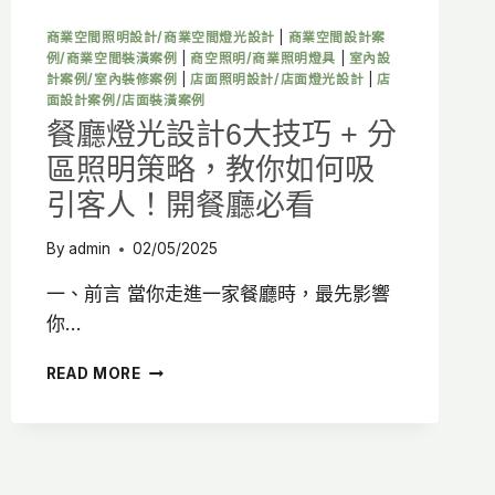
升
用
商業空間照明設計/商業空間燈光設計
|
商業空間設計案
餐
例/商業空間裝潢案例
|
商空照明/商業照明燈具
|
室內設
氛
計案例/室內裝修案例
|
店面照明設計/店面燈光設計
|
店
圍！
面設計案例/店面裝潢案例
餐
餐廳燈光設計6大技巧 + 分
酒
區照明策略，教你如何吸
館
裝
引客人！開餐廳必看
潢
By
admin
02/05/2025
一、前言 當你走進一家餐廳時，最先影響
你…
餐
READ MORE
廳
燈
光
設
計