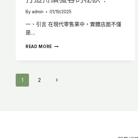
By
admin
01/19/2025
一、引言 在現代零售業中，實體店面不僅
是…
店
READ MORE
面
燈
光
設
計
Page
Next
1
2
全
攻
Page
Navigation
略：
設
計
師
教
你
5