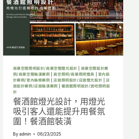
好
嗎？
裝
潢
前
必
懂
的
品
牌
商業空間照明設計/商業空間燈光設計
|
商業空間設計案
定
例/商業空間裝潢案例
|
商空照明/商業照明燈具
|
室內設
位
計案例/室內裝修案例
|
店面照明設計/店面燈光設計
|
店
關
面設計案例/店面裝潢案例
|
餐酒館照明設計/酒吧照明設
鍵
計
餐酒館燈光設計，用燈光
吸引客人還能提升用餐氛
圍！餐酒館裝潢
By
admin
06/23/2025