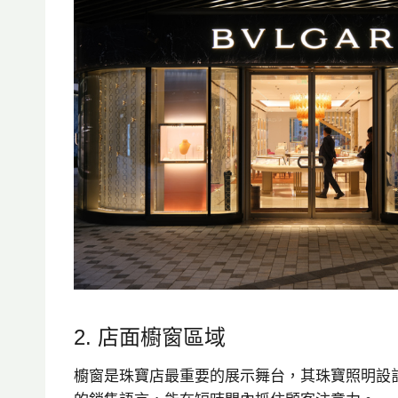
2. 店面櫥窗區域
櫥窗是珠寶店最重要的展示舞台，其珠寶照明設