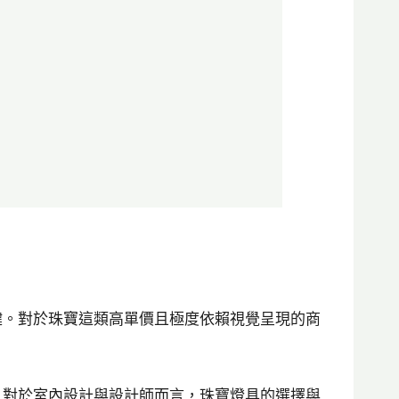
鍵。對於珠寶這類高單價且極度依賴視覺呈現的商
。對於室內設計與設計師而言，珠寶燈具的選擇與