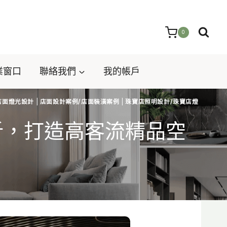
0
業窗口
聯絡我們
我的帳戶
店面燈光設計
|
店面設計案例/店面裝潢案例
|
珠寶店照明設計/珠寶店燈
析，打造高客流精品空