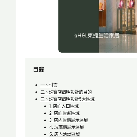
目錄
一、引言
二、珠寶店照明設計的目的
三、珠寶店照明設計5大區域
1. 店面入口區域
2. 店面櫥窗區域
3. 店內櫥櫃展示區域
4. 玻璃櫃展示區域
5. 店內洽談區域