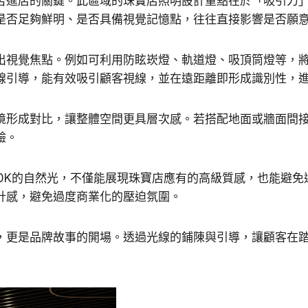
否進店的關鍵。此區域的珠寶店照明設計重點在於「吸引力
是否足夠鮮明、是否具備視覺記憶點，往往直接影響是否願
出視覺焦點。例如可利用防眩崁燈、軌道燈、吸頂筒燈等，將
線引導，能有效吸引顧客視線，並在遠距離即形成識別性，
境形成對比，讓整體空間更具層次感。若搭配地面或牆面間
驗。
000K的自然光，不僅能展現珠寶店應有的高級質感，也能避
計感，避免過度商業化的壓迫氛圍。
，更是品牌故事的開場。透過光線的鋪陳與引導，讓顧客在