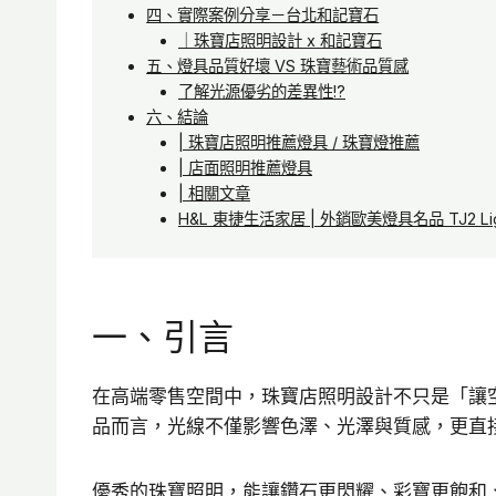
四、實際案例分享－台北和記寶石
｜珠寶店照明設計 x 和記寶石
五、燈具品質好壞 VS 珠寶藝術品質感
了解光源優劣的差異性!?
六、結論
| 珠寶店照明推薦燈具 / 珠寶燈推薦
| 店面照明推薦燈具
| 相關文章
H&L 東捷生活家居 | 外銷歐美燈具名品 TJ2 Li
一、引言
在高端零售空間中，珠寶店照明設計不只是「讓
品而言，光線不僅影響色澤、光澤與質感，更直
優秀的珠寶照明，能讓鑽石更閃耀、彩寶更飽和