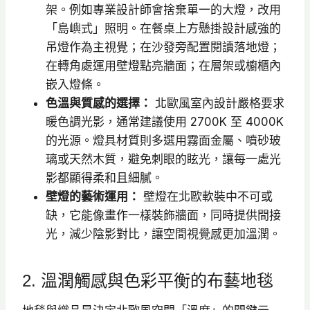
架。例如專業設計師會捨棄單一的大燈，改用
「島嶼式」照明。在餐桌上方懸掛設計感強的
吊燈作為主視覺；在沙發旁配置閱讀落地燈；
在轉角處運用壁燈點亮牆面；在層架或櫥櫃內
嵌入燈條。
色溫與質感的選擇：
北歐風室內設計嚴格要求
暖色調光影，通常建議使用 2700K 至 4000K
的光源。燈具材質則多選用霧面金屬、噴砂玻
璃或天然木質，避免刺眼的眩光，讓每一處光
影都顯得柔和且細膩。
壁燈的藝術運用：
壁燈在北歐軟裝中不可或
缺，它能像畫作一樣裝飾牆面，同時提供間接
光，減少陰影對比，讓空間視覺感更加溫潤。
2. 溫潤觸感與色彩平衡的布藝地毯