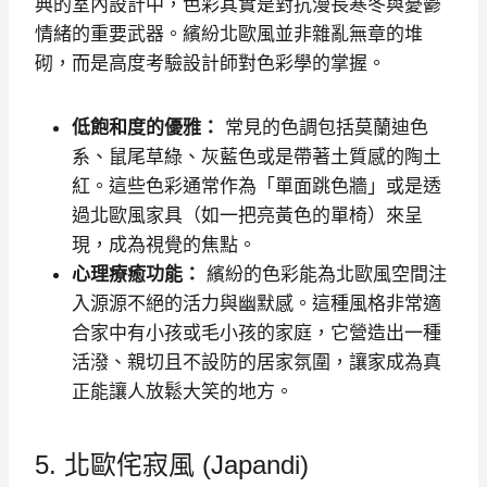
典的室內設計中，色彩其實是對抗漫長寒冬與憂鬱
情緒的重要武器。繽紛北歐風並非雜亂無章的堆
砌，而是高度考驗設計師對色彩學的掌握。
低飽和度的優雅：
常見的色調包括莫蘭迪色
系、鼠尾草綠、灰藍色或是帶著土質感的陶土
紅。這些色彩通常作為「單面跳色牆」或是透
過北歐風家具（如一把亮黃色的單椅）來呈
現，成為視覺的焦點。
心理療癒功能：
繽紛的色彩能為北歐風空間注
入源源不絕的活力與幽默感。這種風格非常適
合家中有小孩或毛小孩的家庭，它營造出一種
活潑、親切且不設防的居家氛圍，讓家成為真
正能讓人放鬆大笑的地方。
5. 北歐侘寂風 (Japandi)