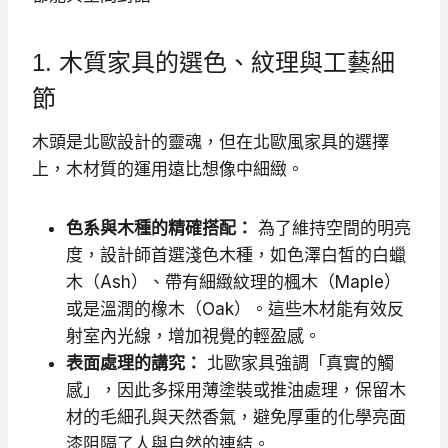
1. 木質家具的選色、紋理與工藝細
節
木頭是北歐設計的靈魂，但在北歐風家具的選擇
上，木材質的運用遠比想像中細緻。
色系與木種的精確搭配：
為了維持空間的明亮
度，設計師首選淺色木種，如色澤白皙的白蠟
木（Ash）、帶有細緻紋理的楓木（Maple）
或是溫潤的橡木（Oak）。這些木材能有效反
射室內光線，增加視覺的輕盈感。
表面處理的講究：
北歐家具強調「真實的觸
感」，因此多採用薄塗裝或推油處理，保留木
材的毛細孔與天然香氣，避免厚重的化學亮面
漆阻隔了人與自然的連結。