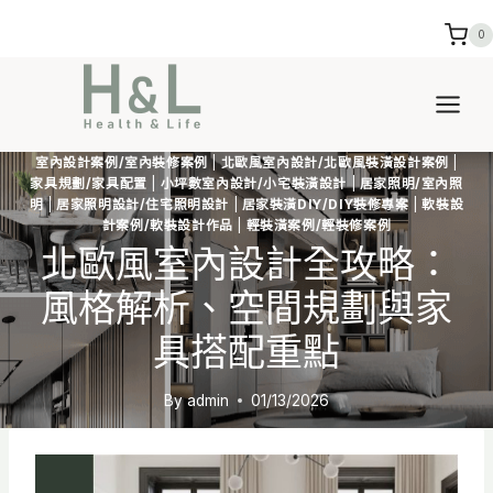
Skip
0
to
content
室內設計案例/室內裝修案例
|
北歐風室內設計/北歐風裝潢設計案例
|
家具規劃/家具配置
|
小坪數室內設計/小宅裝潢設計
|
居家照明/室內照
明
|
居家照明設計/住宅照明設計
|
居家裝潢DIY/DIY裝修專案
|
軟裝設
計案例/軟裝設計作品
|
輕裝潢案例/輕裝修案例
北歐風室內設計全攻略：
風格解析、空間規劃與家
具搭配重點
By
admin
01/13/2026