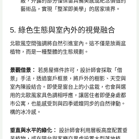
蔽，外露的部分僅保留具備美感或紀念價值的
藝術品，實現「整潔即美學」的居家境界。
5. 綠色生態與室內外的視覺融合
北歐風空間強調將自然引進室內。這不僅是放兩盆
植物，而是一種整體的生態規劃。
景觀借景：
若房屋條件許可，設計師會採取「借
景」手法，透過窗戶框景，將戶外的樹影、天空與
室內陳設結合。即使是窗台上的小盆栽，也會與選
用的北歐風家具色調相呼應，讓居住者即便身處都
市公寓，也能感受到與四季遞嬗同步的自然律動。
構的冰冷感。
垂直與水平的綠化：
設計師會利用層板高度配置垂
吊植物，或在陽台與客廳交界處設置大型落地植