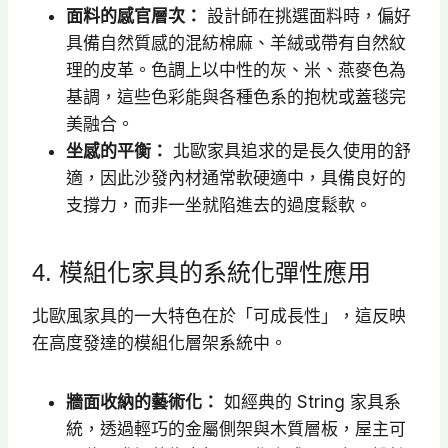
面料的感官層次：
設計師在挑選面料時，偏好
具備自然質感的混紡棉麻、羊絨或帶有自然紋
理的皮革。色調上以中性的灰、米、燕麥色為
基調，這些色彩能與各種色系的抱枕或蓋毯完
美融合。
坐感的平衡：
北歐家具追求的是長久使用的舒
適，因此沙發內材通常軟硬適中，具備良好的
支撐力，而非一坐就陷進去的過度鬆軟。
4. 模組化家具的系統化彈性應用
北歐風家具的一大特色在於「可成長性」，這反映
在高度發達的模組化層架系統中。
牆面收納的藝術化：
如經典的 String 家具系
統，透過輕巧的金屬側架與木質層板，屋主可