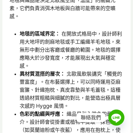
地毯與織品是決定北歐風空間「溫度」的關鍵元
素，它們負責消弭木地板與白牆可能帶來的空曠
感。
地毯的區域界定：
在開放式格局中，設計師利
用大地坪的劍麻地毯或手工編織羊毛地毯，來
無形中劃分出客廳或餐廳的範圍。地毯的選擇
應略大於沙發寬度，才能展現出大氣與穩定
感。
異材質混搭的層次：
北歐風軟裝講究「觸覺的
豐富度」。在布藝選擇上，可以同時運用亞麻
窗簾、針織抱枕、真皮靠墊與羊毛蓋毯。這種
透過材質粗糙與細膩的對比，能營造出極具層
次感的 Hygge 風情。
色彩的點綴與呼應：
織品是引入跳色的最佳媒
聯絡我們
介。設計師會從掛畫或植物中提取一抹色彩
（如莫蘭迪粉或午夜藍），應用在抱枕上，使