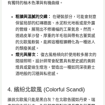
有獨特的柚木色澤與有機曲線。
粗獷與溫膩的交織：
在硬裝部分，可能會刻意
保留局部的紅磚牆面、水泥粉光地板或是外露
的管線，展現出不修邊幅的工業氣息。然而，
透過皮革沙發、厚重的羊毛毯與帶有古董質感
的北歐風軟裝，能將這種粗獷轉化為一種迷人
的頹廢美感。
燈光與層次：
復古風格傾向於使用較多層次的
間接照明。設計師常會配置具有歷史感的黃銅
燈具或愛迪生燈泡，營造出一種如同深夜爵士
酒吧般的沉穩與私密感。
4. 繽紛北歐風 (Colorful Scandi)
誰說北歐風只能是黑白灰？在北歐各國如丹麥、瑞