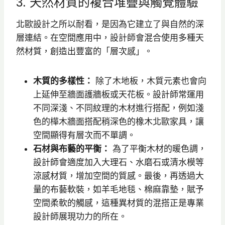
3. 天然材質的複合堆疊與觸覺體驗
北歐設計之所以耐看，是因為它建立了與自然的深
層連結。在空間應用中，設計師會混合使用多種天
然材質，創造出豐富的「層次感」。
木質的多樣性：
除了木地板，木質元素也會向
上延伸至牆面護牆板或天花板。設計師常運用
不同深淺、不同紋理的木材進行搭配，例如淺
色的樺木牆面搭配稍深色的橡木北歐家具，讓
空間顯得有層次而不單調。
石材與布藝的平衡：
為了平衡木材的暖色調，
設計師會適度加入大理石、水磨石或清水模等
涼感材質，增加空間的質感。最後，再透過大
量的布藝軟裝，如羊毛地毯、棉麻靠墊，賦予
空間柔軟的觸感，這種異材質的混搭正是專業
設計師展現功力的所在。