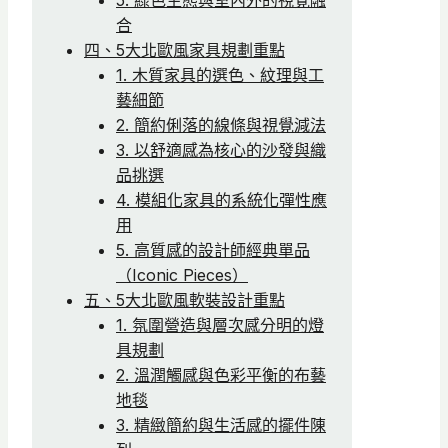
合
四、5大北歐風家具規劃重點
1. 木質家具的選色、紋理與工
藝細節
2. 簡約俐落的線條與視覺減法
3. 以舒適感為核心的沙發與織
品挑選
4. 模組化家具的系統化彈性應
用
5. 高質感的設計師經典單品
（Iconic Pieces）
五、5大北歐風軟裝設計重點
1. 氛圍營造與層次感分明的燈
具規劃
2. 溫潤觸感與色彩平衡的布藝
地毯
3. 精緻簡約與生活感的擺件陳