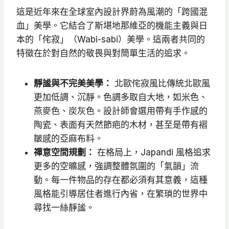
這是近年來在全球室內設計界蔚為風潮的「跨國混
血」美學。它結合了斯堪地那維亞的機能主義與日
本的「侘寂」（Wabi-sabi）美學。這兩者共同的
特徵在於對自然的敬畏與對簡單生活的追求。
靜謐與不完美美學：
北歐侘寂風比傳統北歐風
更加低調、沉靜。色調多取自大地，如米色、
燕麥色、炭灰色。設計師會選用帶有手作感的
陶瓷、表面有天然節疤的木材，甚至是帶有褶
皺感的亞麻布料。
禪意空間規劃：
在格局上，Japandi 風格追求
更多的空曠感，強調整體氛圍的「氣韻」流
動。每一件物品的存在都必須有其意義，這種
風格能引導居住者進行內省，在繁瑣的世界中
尋找一絲靜謐。