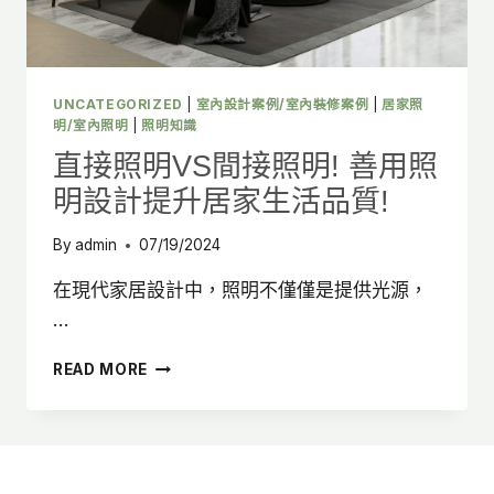
明
這
樣
做
就
UNCATEGORIZED
|
室內設計案例/室內裝修案例
|
居家照
對
明/室內照明
|
照明知識
了!
直接照明VS間接照明! 善用照
明設計提升居家生活品質!
By
admin
07/19/2024
在現代家居設計中，照明不僅僅是提供光源，
…
直
READ MORE
接
照
明
VS
間