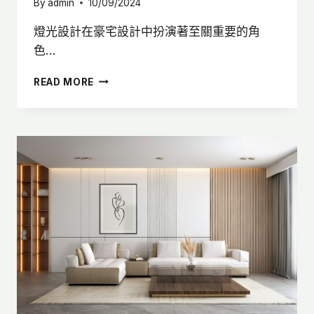
By
admin
10/09/2024
燈光設計在豪宅設計中扮演著至關重要的角
色…
豪
READ MORE
宅
燈
光
設
計
5
大
重
點，
打
造
精
緻
豪
宅
空