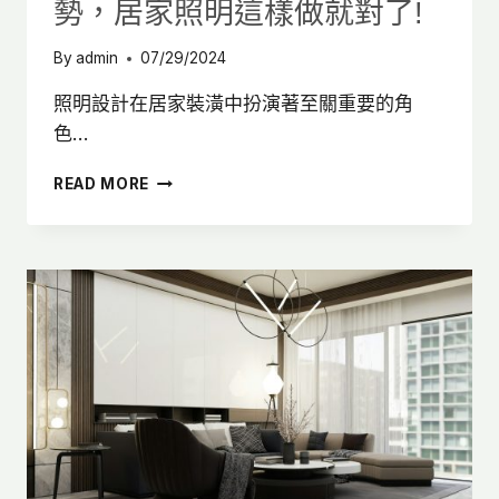
一
勢，居家照明這樣做就對了!
次
看
By
admin
07/29/2024
｜
室
照明設計在居家裝潢中扮演著至關重要的角
內
色…
設
計
2024
READ MORE
最
新
5
大
照
明
設
計
趨
勢，
居
家
照