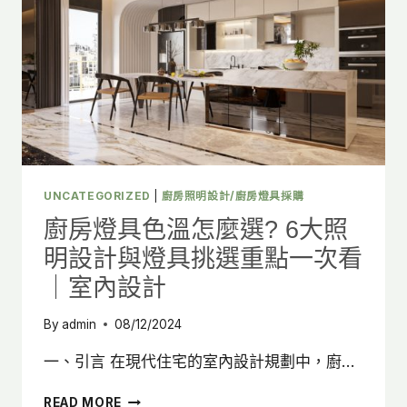
頂
燈
打
造
幸
福
居
家
空
間!
UNCATEGORIZED
|
廚房照明設計/廚房燈具採購
廚房燈具色溫怎麼選? 6大照
明設計與燈具挑選重點一次看
｜室內設計
By
admin
08/12/2024
一、引言 在現代住宅的室內設計規劃中，廚…
廚
READ MORE