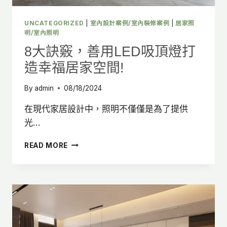
間!
UNCATEGORIZED
|
室內設計案例/室內裝修案例
|
居家照
明/室內照明
8大訣竅，善用LED吸頂燈打
造幸福居家空間!
By
admin
08/18/2024
在現代家居設計中，照明不僅僅是為了提供
光…
8
READ MORE
大
訣
竅，
善
用
LED
吸