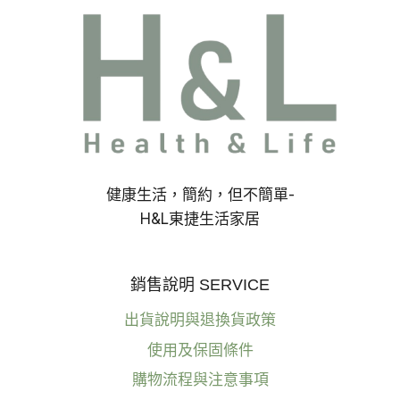
接
照
明!
善
用
照
明
設
計
提
健康生活，簡約，但不簡單-
升
居
H&L東捷生活家居
家
生
活
銷售說明 SERVICE
品
質!
出貨說明與退換貨政策
使用及保固條件
購物流程與注意事項