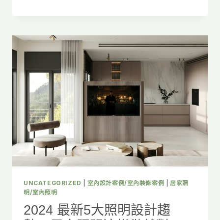
房
燈
具
色
溫
怎
麼
選?
6
大
照
明
設
計
與
燈
具
挑
UNCATEGORIZED
|
室內設計案例/室內裝修案例
|
居家照
選
明/室內照明
重
2024 最新5大照明設計趨
點