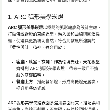
睞，是實踐北歐風裝潢不可或缺的優秀選擇。
1. ARC 弧形美學崁燈
ARC 弧形美學崁燈
以極簡的弧形輪廓為設計主軸，
打破傳統嵌燈的直線造型，融入柔和曲線與圓潤邊
框，使燈具更為親切自然，符合北歐風所強調的
「柔性設計」精神。適合用於：
客廳、臥室、玄關
：作為環境光源，天花板整
齊排列 ARC 弧形美學崁燈，帶來一致且不搶
戲的基礎照明。
餐廳上方
：搭配餐吊燈，形成高低燈光層次，
提升用餐儀式感。
ARC弧形美學崁燈表面多選用霧面材質，搭配柔和
光束角，光線不刺眼、不生硬，有助於塑造溫暖、