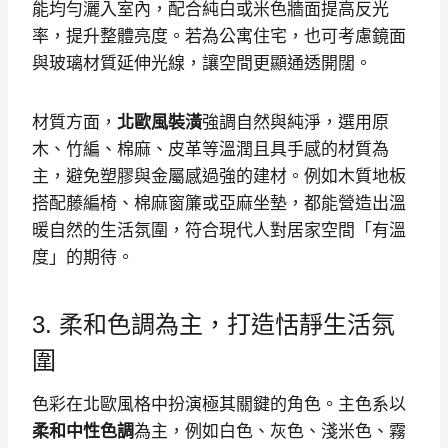
能均勻灑入室內，配合純白或米色牆面提高反光
率，提升整體亮度。若為公寓住宅，也可考慮鏡面
與玻璃材質延伸光線，讓空間更顯通透開闊。
材質方面，
北歐風裝潢
強調自然與純淨，選用原
木、竹編、棉麻、皮革等溫潤且具手感的材質為
主，避免塑膠與金屬感過強的建材。例如木質地板
搭配藤編椅、棉麻窗簾或亞麻坐墊，都能營造出溫
暖自然的生活氛圍，符合現代人對居家空間「有溫
度」的期待。
3. 柔和色調為主，打造恬靜生活氛
圍
色彩在北歐風格中扮演極其關鍵的角色。主色系以
柔和中性色調
為主，例如白色、灰色、淺米色、霧