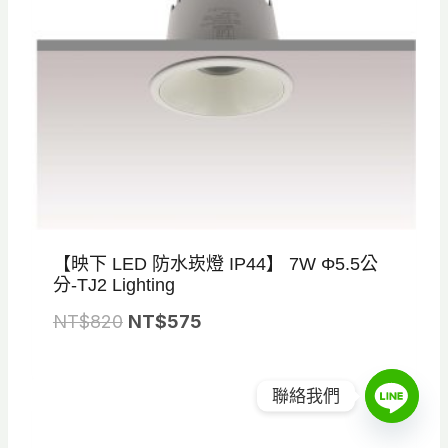
【映下 LED 防水崁燈 IP44】 7W Φ5.5公
分-TJ2 Lighting
原
目
NT$
820
NT$
575
始
前
價
價
聯絡我們
特
促銷
格
格
價
商
品
：
：