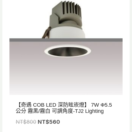
【奇遇 COB LED 深防眩崁燈】 7W Φ5.5
公分 霧黑/霧白 可調角度-TJ2 Lighting
原
目
NT$
800
NT$
560
始
前