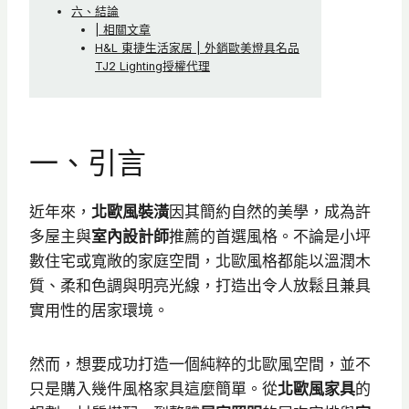
六、結論
| 相關文章
H&L 東捷生活家居 | 外銷歐美燈具名品
TJ2 Lighting授權代理
一、引言
近年來，
北歐風裝潢
因其簡約自然的美學，成為許
多屋主與
室內設計師
推薦的首選風格。不論是小坪
數住宅或寬敞的家庭空間，北歐風格都能以溫潤木
質、柔和色調與明亮光線，打造出令人放鬆且兼具
實用性的居家環境。
然而，想要成功打造一個純粹的北歐風空間，並不
只是購入幾件風格家具這麼簡單。從
北歐風家具
的