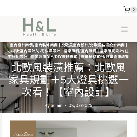
Skip
0
to
content
室內設計案例/室內裝修案例
|
北歐風室內設計/北歐風裝潢設計案例
|
小坪數室內設計/小宅裝潢設計
|
居家照明/室內照明
|
居家照明設計/住
宅照明設計
|
居家裝潢DIY/DIY裝修專案
|
裝潢風格案例/裝潢圖庫總覽
北歐風裝潢推薦：北歐風
家具規劃＋5大燈具挑選一
次看！【室內設計】
By
admin
08/07/2025