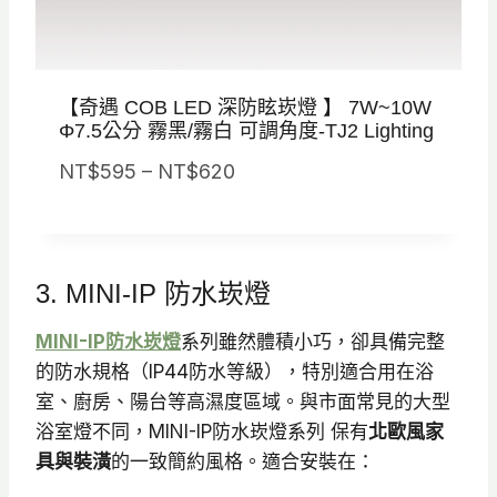
$
7
3
【奇遇 COB LED 深防眩崁燈 】 7W~10W
0
Φ7.5公分 霧黑/霧白 可調角度-TJ2 Lighting
價
NT$
595
–
NT$
620
格
範
圍
3. MINI-IP 防水崁燈
：
N
MINI-IP防水崁燈
系列雖然體積小巧，卻具備完整
T
的防水規格（IP44防水等級），特別適合用在浴
$
室、廚房、陽台等高濕度區域。與市面常見的大型
5
浴室燈不同，MINI-IP防水崁燈系列 保有
北歐風家
9
具與裝潢
的一致簡約風格。適合安裝在：
5