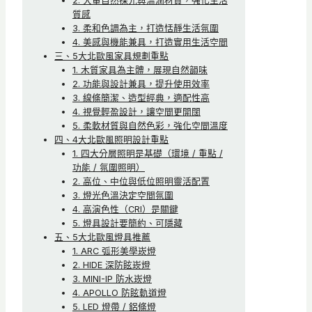
2. 大量自然採光與溫潤材質，強化生活
質感
3. 柔和色調為主，打造恬靜生活氛圍
4. 美感與機能兼具，打造實用生活空間
三、5大北歐風家具規劃重點
1. 木質家具為主體，展現自然韻味
2. 功能與設計兼具，提升使用效率
3. 線條簡潔、造型經典，適配性高
4. 視覺輕盈設計，讓空間更開闊
5. 柔軟材質與自然色彩，強化空間溫度
四、4大北歐風照明設計重點
1. 四大分層照明是基礎（環境 / 重點 /
功能 / 氛圍照明）
2. 高位、中位與低位照明靈活配置
3. 燈光色溫決定空間氛圍
4. 高演色性（CRI）是關鍵
5. 燈具設計要簡約、可隱藏
五、5大北歐風燈具推薦
1. ARC 弧形美學崁燈
2. HIDE 深防眩崁燈
3. MINI-IP 防水崁燈
4. APOLLO 防眩軌道燈
5. LED 燈帶 / 鋁條燈