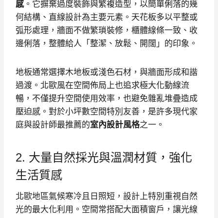
感
。它摒棄過度裝飾與繁複造型，以簡單俐落的幾
何結構、直線設計為主要元素。天花板多以平整或
弧形處理，牆面不做繁瑣裝修，櫃體線條一致、收
邊俐落，整體給人「整潔、放鬆、開闊」的印象。
地板通常選擇木地板或淺色石材，與牆面形成和諧
過渡。北歐風在空間佈局上也追求極大化動線流
暢，不僅提升空間使用效率，也避免雜亂堆疊造成
壓迫感。對於小坪數空間特別友善，是許多現代家
庭與設計師最推薦的
室內設計風格
之一。
2. 大量自然採光與溫潤材質，強化
生活質感
北歐地區氣候寒冷且日照短，設計上特別重視自然
光的最大化利用。空間常搭配大面積窗戶，讓光線