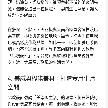
藍、奶油黃、煙灰綠等。這類色彩不僅能帶來明亮
感，還能營造出一種穩定、平靜的生活氣息，讓人
放鬆、舒緩壓力。
在搭配上，牆面、天花板與大面積家具會選擇淺色
為基底，小物與家飾如地毯、靠墊、壁畫則使用深
色或高彩度作為點綴。如此一來，即使整體色系低
調，也不會顯得單調。許多
室內設計師
也會透過
「色塊設計」，結合材質與紋理創造豐富視覺層
次，進一步展現北歐風的生活美學。
4. 美感與機能兼具，打造實用生活
空間
北歐設計強調「美學即生活」的理念，將日常使用
與設計美感完美結合。每一個櫃體、收納區、燈具