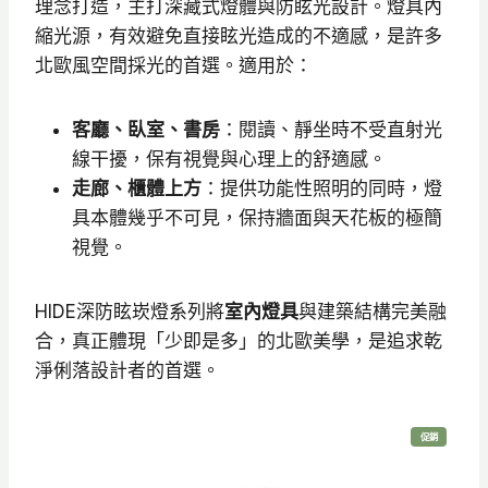
理念打造，主打深藏式燈體與防眩光設計。燈具內
縮光源，有效避免直接眩光造成的不適感，是許多
北歐風空間採光的首選。適用於：
客廳、臥室、書房
：閱讀、靜坐時不受直射光
線干擾，保有視覺與心理上的舒適感。
走廊、櫃體上方
：提供功能性照明的同時，燈
具本體幾乎不可見，保持牆面與天花板的極簡
視覺。
HIDE深防眩崁燈系列將
室內燈具
與建築結構完美融
合，真正體現「少即是多」的北歐美學，是追求乾
淨俐落設計者的首選。
特
促銷
價
商
品