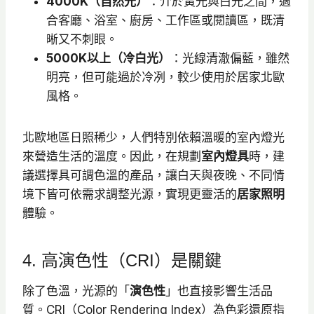
4000K（自然光）
：介於黃光與白光之間，適
合客廳、浴室、廚房、工作區或閱讀區，既清
晰又不刺眼。
5000K以上（冷白光）
：光線清澈偏藍，雖然
明亮，但可能過於冷冽，較少使用於居家北歐
風格。
北歐地區日照稀少，人們特別依賴溫暖的室內燈光
來營造生活的溫度。因此，在規劃
室內燈具
時，建
議選擇具可調色溫的產品，讓白天與夜晚、不同情
境下皆可依需求調整光源，實現更靈活的
居家照明
體驗。
4. 高演色性（CRI）是關鍵
除了色溫，光源的「
演色性
」也直接影響生活品
質。CRI（Color Rendering Index）為色彩還原指