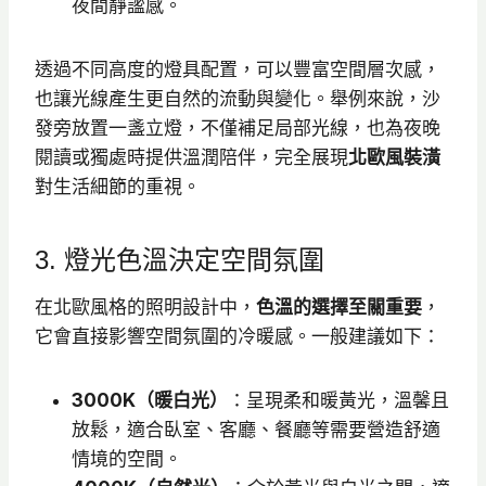
夜間靜謐感。
透過不同高度的燈具配置，可以豐富空間層次感，
也讓光線產生更自然的流動與變化。舉例來說，沙
發旁放置一盞立燈，不僅補足局部光線，也為夜晚
閱讀或獨處時提供溫潤陪伴，完全展現
北歐風裝潢
對生活細節的重視。
3. 燈光色溫決定空間氛圍
在北歐風格的照明設計中，
色溫的選擇至關重要
，
它會直接影響空間氛圍的冷暖感。一般建議如下：
3000K（暖白光）
：呈現柔和暖黃光，溫馨且
放鬆，適合臥室、客廳、餐廳等需要營造舒適
情境的空間。