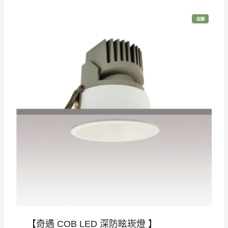
價
價
特
促銷
格
格
價
商
品
：
：
N
N
T
T
$
$
8
5
0
6
0
0
。
。
【奇遇 COB LED 深防眩崁燈 】