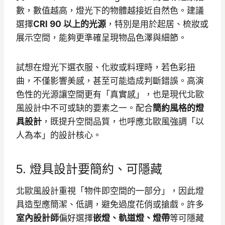
數，數值越高，燈光下的物體越接近自然色。建議
選擇
CRI 90 以上的光源
，特別是用於起居、梳妝或
展示空間，能夠更準確呈現物品色澤與細節。
試想在燈光下選衣服、化妝或料理時，若色彩扭
曲，不僅影響美感，甚至可能造成判斷錯誤。高演
色性的光源讓空間更有「真實感」，也是現代北歐
風設計中不可或缺的要素之一。配合
簡約風格的燈
具設計
，既提升空間品質，也呼應北歐風強調「以
人為本」的設計核心。
5. 燈具設計要簡約、可隱藏
北歐風設計重視「物件即空間的一部分」，因此燈
具造型應簡潔、低調，避免過度花俏或搶戲。許多
室內設計師
偏好選擇
嵌燈、軌道燈、燈帶
等可隱藏