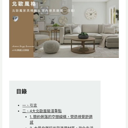
目錄
一、引言
二、4大北歐風裝潢重點
1. 簡約俐落的空間線條，營造視覺舒適
感