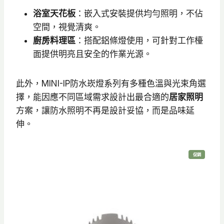
到
浴室天花板
：嵌入式安裝提供均勻照明，不佔
N
空間，視覺清爽。
T
廚房料理區
：搭配鋁條燈使用，可針對工作檯
$
面提供明亮且安全的作業光源。
6
2
此外，MINI-IP防水崁燈系列有多種色溫與光束角選
0
擇，能因應不同區域需求設計出最合適的
居家照明
方案，讓防水照明不再是設計妥協，而是品味延
伸。
特
促銷
價
商
品