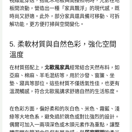
視線能穿透，搭配木地板與間接照明時，光影在地
板間流動，營造出一種「家具飄浮」的現代感，既
時尚又舒適。此外，部分家具還具備可移動、可拆
解功能，更方便打掃與空間變化。
5. 柔軟材質與自然色彩，強化空間
溫度
在材質搭配上，
北歐風家具
經常結合天然布料，如
亞麻、棉麻、羊毛混紡等，用於沙發、窗簾、坐
墊、寢具等部位。這些材質不僅透氣性佳，也更有
溫潤觸感，符合北歐風講求舒適自然的生活態度。
在色彩方面，偏好柔和的灰白色、米色、霧藍、淺
綠等大地色系，避免過於跳色或對比強烈的設計。
偶爾可加入一兩項深色或木頭元素作為重點，讓整