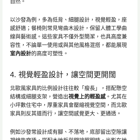
自然。
以沙發為例，多為低背、細腿設計，視覺輕盈，座
感舒適；餐椅則常見彎曲木設計，保留人體工學曲
線與藝術感。這些家具不僅外型簡潔，也具高度兼
容性，不論單一使用或與其他風格混搭，都能展現
室內設計
的高度可塑性。
4. 視覺輕盈設計，讓空間更開闊
北歐風家具的比例設計往往較「瘦長」，搭配懸空
結構或細腿支架，營造出
視覺上的輕盈感
。尤其在
小坪數住宅中，厚重家具會壓縮視覺空間，而北歐
家具則反其道而行，讓空間感覺更大、更通透。
例如沙發常設計成有腳、不落地，底部留出空隙讓