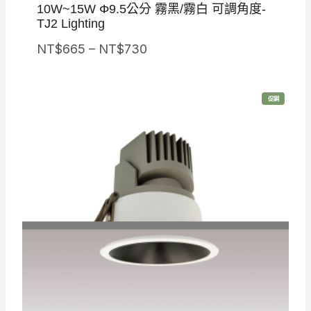
10W~15W Φ9.5公分 霧黑/霧白 可調角度-
TJ2 Lighting
價
NT$
665
–
NT$
730
格
範
特
促銷
圍
價
商
品
：
N
T
$
6
6
5
到
N
T