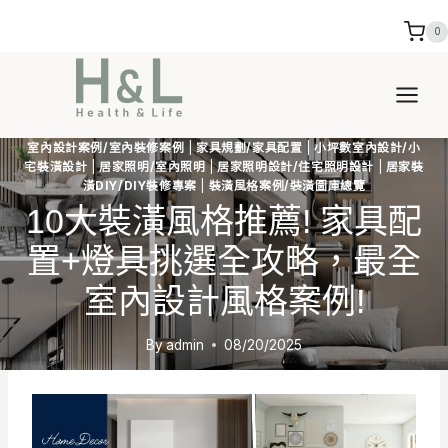
Skip
0
to
content
室內設計案例/室內裝修案例
|
家具規劃/家具配置
|
小坪數室內設計/小
宅裝潢設計
|
居家照明/室內照明
|
居家照明設計/住宅照明設計
|
居家裝
潢DIY/DIY裝修專案
|
裝潢風格案例/裝潢圖庫總覽
10大裝潢風格推薦! 家具配
置+燈具挑選全攻略，最全
室內設計風格案例!
By
admin
08/20/2025