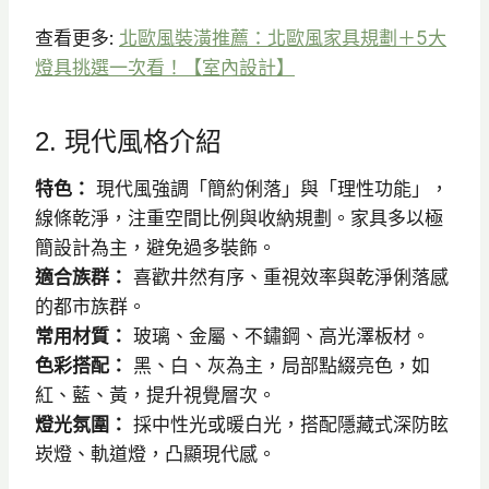
查看更多:
北歐風裝潢推薦：北歐風家具規劃＋5大
燈具挑選一次看！【室內設計】
2. 現代風格介紹
特色：
現代風強調「簡約俐落」與「理性功能」，
線條乾淨，注重空間比例與收納規劃。家具多以極
簡設計為主，避免過多裝飾。
適合族群：
喜歡井然有序、重視效率與乾淨俐落感
的都市族群。
常用材質：
玻璃、金屬、不鏽鋼、高光澤板材。
色彩搭配：
黑、白、灰為主，局部點綴亮色，如
紅、藍、黃，提升視覺層次。
燈光氛圍：
採中性光或暖白光，搭配隱藏式深防眩
崁燈、軌道燈，凸顯現代感。