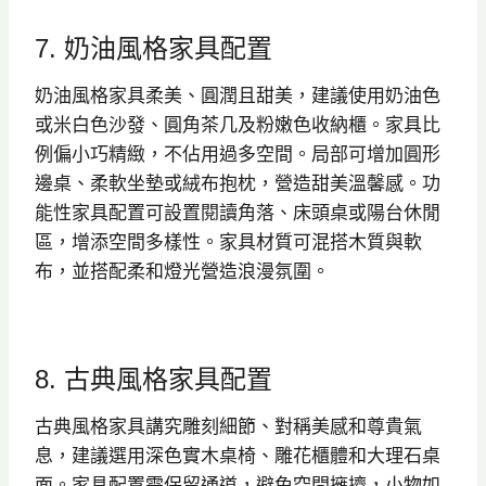
7. 奶油風格家具配置
奶油風格家具柔美、圓潤且甜美，建議使用奶油色
或米白色沙發、圓角茶几及粉嫩色收納櫃。家具比
例偏小巧精緻，不佔用過多空間。局部可增加圓形
邊桌、柔軟坐墊或絨布抱枕，營造甜美溫馨感。功
能性家具配置可設置閱讀角落、床頭桌或陽台休閒
區，增添空間多樣性。家具材質可混搭木質與軟
布，並搭配柔和燈光營造浪漫氛圍。
8. 古典風格家具配置
古典風格家具講究雕刻細節、對稱美感和尊貴氣
息，建議選用深色實木桌椅、雕花櫃體和大理石桌
面。家具配置需保留通道，避免空間擁擠，小物如