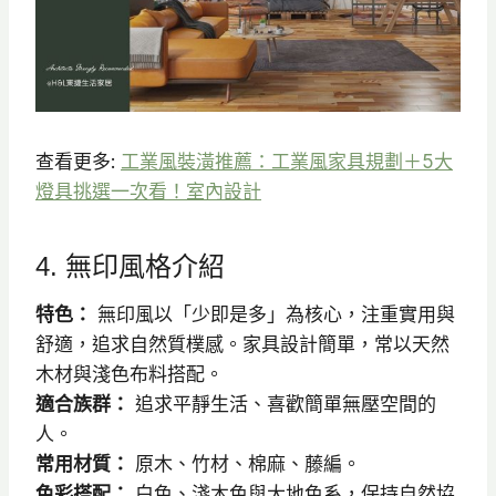
查看更多:
工業風裝潢推薦：工業風家具規劃＋5大
燈具挑選一次看！室內設計
4. 無印風格介紹
特色：
無印風以「少即是多」為核心，注重實用與
舒適，追求自然質樸感。家具設計簡單，常以天然
木材與淺色布料搭配。
適合族群：
追求平靜生活、喜歡簡單無壓空間的
人。
常用材質：
原木、竹材、棉麻、藤編。
色彩搭配：
白色、淺木色與大地色系，保持自然協