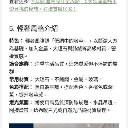
查看更多:
無印風室內設計全攻略｜5大裝潢重點＋
燈具挑選秘訣，打造質感居家！
5. 輕奢風格介紹
特色：
輕奢風強調「低調中的奢華」，以簡潔大方
為基礎，加入金屬、大理石與絲絨等高級材質，營
造質感。
適合族群：
注重生活品質，追求質感但不浮誇的族
群。
常用材質：
大理石、不鏽鋼、金屬、玻璃。
色彩搭配：
黑白為基調，搭配金色、香檳色或深
藍，提升奢華感。
燈光氛圍：
常使用高品質深防眩崁燈、水晶吊燈、
間接燈帶，透過暖白光或自然光凸顯材質紋理。