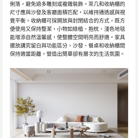
俐落，避免過多雕刻或複雜裝飾。茶几和收納櫃的
尺寸應與沙發及客廳面積匹配，以維持通透感與視
覺平衡。收納櫃可採開放與封閉結合的方式，既方
便使用又保持整潔，小物如綠植、抱枕、淺色地毯
能增添自然溫馨感，使整體空間明亮而舒適。家具
擺放講究留白與功能區分，沙發、餐桌和收納櫃間
保持適當距離，營造出簡單卻有層次的生活氛圍。