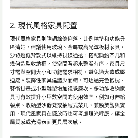
2. 現代風格家具配置
現代風格家具則強調線條俐落、比例精準和功能分
區清楚，建議使用玻璃、金屬或高光澤板材家具。
沙發選低背款式以維持視線通透，搭配簡約茶几和
幾何造型收納櫃，使空間看起來整潔有序。家具尺
寸需與空間大小和功能需求相符，避免過大造成壓
迫感。裝飾性家具建議少而精，可透過亮色抱枕、
藝術掛畫或小型雕塑增加視覺層次。多功能收納家
具可有效提升小坪數空間的使用效率，例如可伸縮
餐桌、收納型沙發凳或抽屜式茶几，兼顧美觀與實
用。現代風家具在擺放時也可考慮燈光呼應，讓金
屬質感或光滑表面更具層次感。