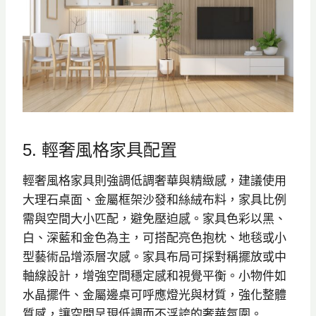
5. 輕奢風格家具配置
輕奢風格家具則強調低調奢華與精緻感，建議使用
大理石桌面、金屬框架沙發和絲絨布料，家具比例
需與空間大小匹配，避免壓迫感。家具色彩以黑、
白、深藍和金色為主，可搭配亮色抱枕、地毯或小
型藝術品增添層次感。家具布局可採對稱擺放或中
軸線設計，增強空間穩定感和視覺平衡。小物件如
水晶擺件、金屬邊桌可呼應燈光與材質，強化整體
質感，讓空間呈現低調而不浮誇的奢華氛圍。