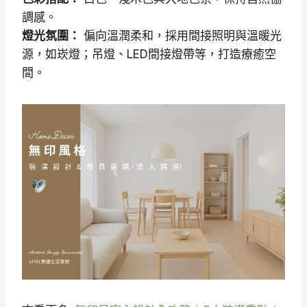
調感。
燈光氛圍：
偏向溫潤柔和，採用間接照明與溫暖光
源，如崁燈；吊燈、LED間接燈帶等，打造療癒空
間。