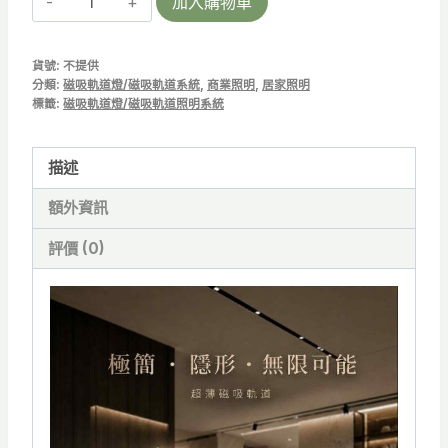
加入購物車
FOLD-
G
貨號:
不提供
12
分類:
磁吸軌道燈/磁吸軌道系統
,
商業照明
,
居家照明
|
標籤:
磁吸軌道燈/磁吸軌道照明系統
超
薄
描述
磁
額外資訊
吸
摺
評價 (0)
疊
格
柵
燈/
可
擺
角