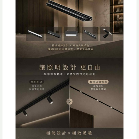
排
燈
12W
數
量