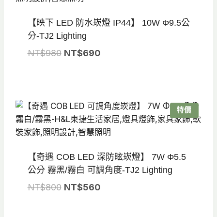
【映下 LED 防水崁燈 IP44】 10W Φ9.5公
分-TJ2 Lighting
原
目
NT$
980
NT$
690
始
前
價
價
格：
格：
NT$980。
NT$690。
特價
【奇遇 COB LED 深防眩崁燈】 7W Φ5.5
公分 霧黑/霧白 可調角度-TJ2 Lighting
原
目
NT$
800
NT$
560
始
前
價
價