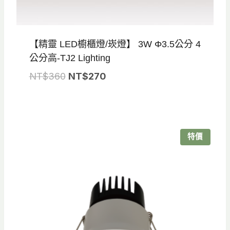
【精靈 LED櫥櫃燈/崁燈】 3W Φ3.5公分 4
公分高-TJ2 Lighting
原
目
NT$
360
NT$
270
始
前
價
價
格：
格：
NT$360。
NT$270。
特價