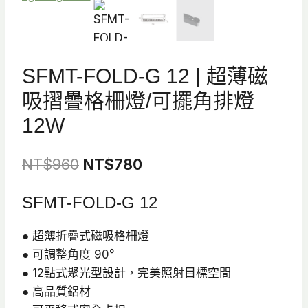
SFMT-FOLD-G 12 | 超薄磁
吸摺疊格柵燈/可擺角排燈
12W
原
目
NT$
960
NT$
780
始
前
SFMT-FOLD-G 12
價
價
格：
格：
● 超薄折疊式磁吸格柵燈
● 可調整角度 90°
NT$960。
NT$780。
● 12點式聚光型設計，完美照射目標空間
● 高品質鋁材