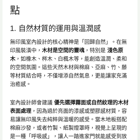
點
1. 自然材質的運用與溫潤感
無印風室內設計的核心精神是「回歸自然」。在無
印風裝潢中，
木材是空間的靈魂
，特別是
淺色原
木
，如橡木、梣木、白楓木等，能創造溫潤、柔和
的空間氛圍。這些天然木材與棉麻、亞麻、竹、藤
等材質結合時，不僅增添自然氣息，更能讓家充滿
治癒感。
室內設計師會建議
優先選擇霧面或自然紋理的木材
表面處理
，因為過於亮面的漆感或塑膠感材質，容
易讓無印風失去純粹與溫暖的感受。當木地板搭配
棉麻沙發，或者竹製、紙製燈罩時，視覺上呈現的
是一種「呼吸感」，讓人一踏進家門就能感受到放