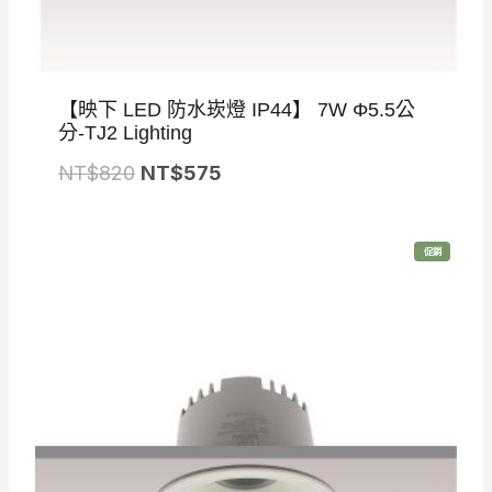
【映下 LED 防水崁燈 IP44】 7W Φ5.5公
分-TJ2 Lighting
原
目
NT$
820
NT$
575
始
前
價
價
特
促銷
格
格
價
商
品
：
：
N
N
T
T
$
$
8
5
2
7
0
5