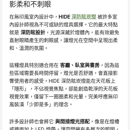
影柔和不刺眼
在無印風室內設計中，
HIDE
深防眩崁燈
被許多室
內設計師視為不可或缺的燈具選擇。它的最大特點
就是
深防眩設計
，光源深藏於燈體內，能有效避免
直射眼睛產生的刺眼感，讓燈光在空間中呈現出柔
和、溫潤的氛圍。
這種燈具特別適合用在
客廳、臥室與書房
，因為這
些區域需要長時間停留，燈光是否舒適，會直接影
響使用者的感受。HIDE 深防眩崁燈能在天花板上
「隱形」，不佔視覺焦點，卻能創造乾淨的天花板
視覺效果，僅留下一圈圈柔和光暈，完美呼應無印
風裝潢「少即是多」的理念。
許多設計師也會將它
與間接燈光搭配
，像是在燈槽
或牆面加上 LED 燈帶，讓空間擁有多層次的照明，