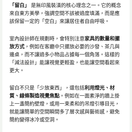
「留白」
是無印風裝潢的核心理念之一。它的概念
來自東方美學，強調空間不該被過度填滿，而是應
該保留一定的「空白」來讓居住者自由呼吸。
室內設計師在規劃時，會特別注意
家具的數量和擺
放方式
，例如在客廳中只擺放必要的沙發、茶几與
邊桌，而不讓過多小物品占據每一個角落。這樣的
「減法設計」能讓視覺更輕盈，也能讓空間看起來
更大。
留白不只是「少放東西」，還包括
利用燈光、材
質、線條製造視覺焦點
。例如在一面素淨的牆上掛
上一盞簡約壁燈，或用一束柔和的吊燈引導目光，
就能讓簡單的空間瞬間多了層次感與藝術感，避免
簡約變得冰冷或空洞。