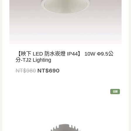
。
。
【映下 LED 防水崁燈 IP44】 10W Φ9.5公
分-TJ2 Lighting
原
目
NT$
980
NT$
690
始
前
價
價
特
促銷
格
格
價
商
品
：
：
N
N
T
T
$
$