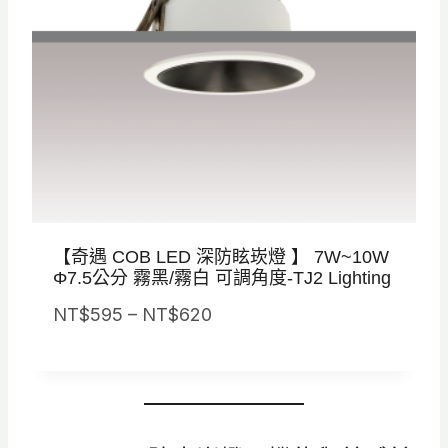
6
6
5
到
N
T
$
7
3
【奇遇 COB LED 深防眩崁燈 】 7W~10W
0
Φ7.5公分 霧黑/霧白 可調角度-TJ2 Lighting
價
NT$
595
–
NT$
620
格
範
圍
：