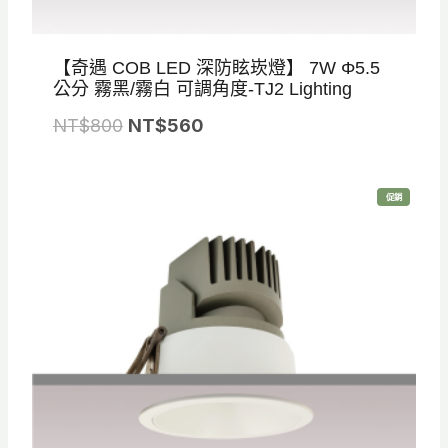
【奇遇 COB LED 深防眩崁燈】 7W Φ5.5
公分 霧黑/霧白 可調角度-TJ2 Lighting
原
目
NT$
800
NT$
560
始
前
價
價
特
促銷
格
格
價
商
品
：
：
N
N
T
T
$
$
8
5
0
6
0
0
。
。