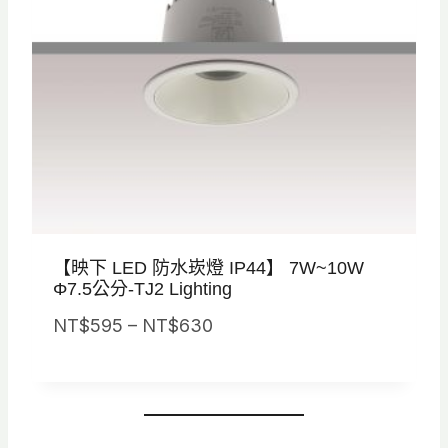
9
6
8
9
0
0
。
。
【映下 LED 防水崁燈 IP44】 7W~10W
Φ7.5公分-TJ2 Lighting
價
NT$
595
–
NT$
630
格
範
圍
：