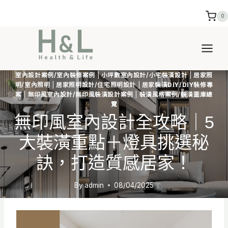
Skip
0
to
content
室內設計案例/室內裝修案例
|
小坪數室內設計/小宅裝潢設計
|
居家照
明/室內照明
|
居家照明設計/住宅照明設計
|
居家裝潢DIY/DIY裝修專
案
|
無印風室內設計/無印風裝潢設計案例
|
裝潢風格案例/裝潢圖庫總
覽
無印風室內設計全攻略｜5
大裝潢重點＋燈具挑選秘
訣，打造質感居家！
By
admin
08/04/2025