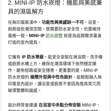
N
2. MINI-IP 防水崁燈：機能與美感兼
T
具的濕區解方
$
5
在無印風裝潢中，
功能性與美感缺一不可
。浴室、
廚房這些潮濕空間，既需要防水安全性，也要維持
9
風格一致。
MINI-IP
防水崁燈
就是為這類需求量身
5
打造的室內燈具。
到
N
T
它擁有
IP 防水等級
，能安全安裝在淋浴間、洗手檯
或廚房水槽上方，確保在潮濕環境下依然穩定運
$
作，避免短路或安全隱患。更重要的是，MINI-IP
6
防水崁燈的
極簡外型與中性色設計
，能輕鬆融入無
2
印風室內設計，讓浴室或廚房不會因為燈具突兀而
0
破壞整體和諧感。
設計師常會建議
在浴室中多點分佈安裝
MINI-IP，