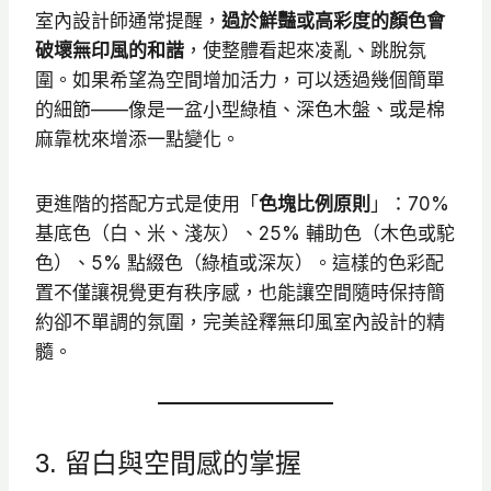
室內設計師通常提醒，
過於鮮豔或高彩度的顏色會
破壞無印風的和諧
，使整體看起來凌亂、跳脫氛
圍。如果希望為空間增加活力，可以透過幾個簡單
的細節——像是一盆小型綠植、深色木盤、或是棉
麻靠枕來增添一點變化。
更進階的搭配方式是使用「
色塊比例原則
」：70%
基底色（白、米、淺灰）、25% 輔助色（木色或駝
色）、5% 點綴色（綠植或深灰）。這樣的色彩配
置不僅讓視覺更有秩序感，也能讓空間隨時保持簡
約卻不單調的氛圍，完美詮釋無印風室內設計的精
髓。
3. 留白與空間感的掌握