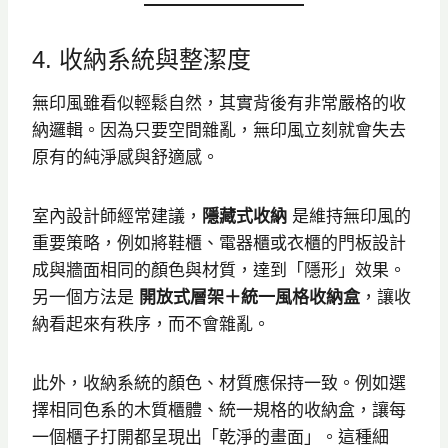
4. 收納系統與整潔度
無印風雖看似輕鬆自然，其實背後有非常嚴格的收
納邏輯。因為只要空間雜亂，無印風立刻就會失去
原有的純淨感與舒適感。
室內設計師經常建議，
隱藏式收納
是維持無印風的
重要策略，例如將鞋櫃、電器櫃或衣櫃的門板設計
成與牆面相同的顏色與材質，達到「隱形」效果。
另一個方法是
開放式層架＋統一風格收納盒
，讓收
納看起來有秩序，而不會雜亂。
此外，收納系統的顏色、材質應保持一致。例如選
擇相同色系的木質櫃體、統一規格的收納盒，讓每
一個櫃子打開都呈現出「乾淨的畫面」。這種細