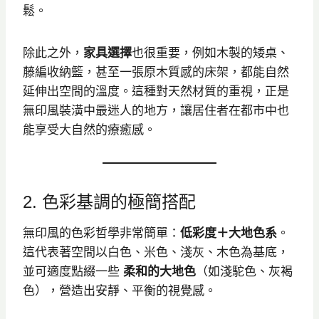
鬆。
除此之外，
家具選擇
也很重要，例如木製的矮桌、
藤編收納籃，甚至一張原木質感的床架，都能自然
延伸出空間的溫度。這種對天然材質的重視，正是
無印風裝潢中最迷人的地方，讓居住者在都市中也
能享受大自然的療癒感。
2. 色彩基調的極簡搭配
無印風的色彩哲學非常簡單：
低彩度＋大地色系
。
這代表著空間以白色、米色、淺灰、木色為基底，
並可適度點綴一些
柔和的大地色
（如淺駝色、灰褐
色），營造出安靜、平衡的視覺感。