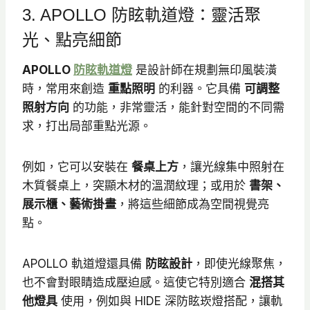
N
3. APOLLO 防眩軌道燈：靈活聚
T
光、點亮細節
$
5
APOLLO
防眩軌道燈
是設計師在規劃無印風裝潢
時，常用來創造
重點照明
9
的利器。它具備
可調整
照射方向
的功能，非常靈活，能針對空間的不同需
5
求，打出局部重點光源。
到
N
T
例如，它可以安裝在
餐桌上方
，讓光線集中照射在
木質餐桌上，突顯木材的溫潤紋理；或用於
$
書架、
展示櫃、藝術掛畫
，將這些細節成為空間視覺亮
6
點。
3
0
APOLLO 軌道燈還具備
防眩設計
，即使光線聚焦，
也不會對眼睛造成壓迫感。這使它特別適合
混搭其
他燈具
使用，例如與 HIDE 深防眩崁燈搭配，讓軌