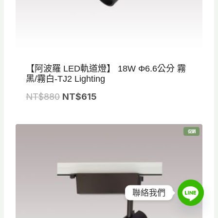
0
。
【阿波羅 LED軌道燈】 18W Φ6.6公分 霧
黑/霧白-TJ2 Lighting
原
目
NT$
880
NT$
615
始
前
價
價
特
促銷
格
格
價
商
品
：
：
N
N
T
T
$
$
聯絡我們
8
6