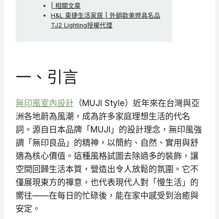
| 相關文章
H&L 東捷生活家居 | 外銷歐美燈具名品
TJ2 Lighting授權代理
一、引言
無印風室內設計
（MUJI Style）近年來在台灣與亞
洲各地蔚為風潮，成為許多家庭理想生活的代名
詞。源自日本品牌「MUJI」的設計理念，無印風強
調「無印良品」的精神，以簡約、自然、實用與舒
適為核心價值。這種風格試圖去除過多的裝飾，讓
空間回歸生活本質，營造出令人放鬆的氛圍。它不
僅展現東方的禪意，也代表現代人對「慢生活」的
嚮往——在每日的忙碌後，能在家中感受到治癒與
安定。