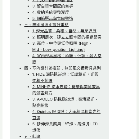
3. 留白與空間感的掌握
4. 收納系統與整潔度
5. 細節選品與氛圍營造
三、無印風照明設計重點
1. 燈光品質：柔和、自然、無壓迫感
2. 照明層次：建立立體空間的視覺節奏
3. 高位、中位與低位照明 (High、
Mid、Low-position Lighting)
4. 室內燈具風格：極簡、低調、融入空
間
四、室內設計師推薦：無印風必備燈具系列
1. HIDE 深防眩崁燈：低調藏光，光影
柔和不刺眼
2. MINI-IP 防水崁燈：機能與美感兼具
的濕區解方
3. APOLLO 防眩軌道燈：靈活聚光、
點亮細節
4. Quintus 吸頂燈：大面積溫和均光的
首選
5. 延伸燈具應用：壁燈、吊燈與 LED
燈帶
五、結論