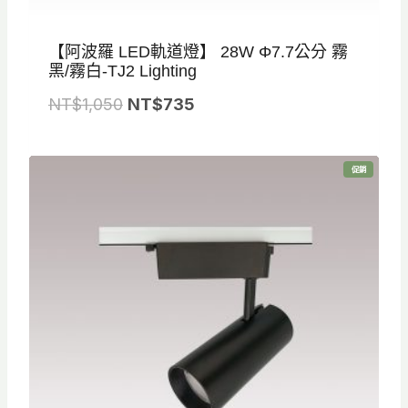
【阿波羅 LED軌道燈】 28W Φ7.7公分 霧
黑/霧白-TJ2 Lighting
原
目
NT$
1,050
NT$
735
始
前
價
價
特
促銷
格
格
價
商
品
：
：
N
N
T
T
$
$
1
7
,
3
0
5
5
。