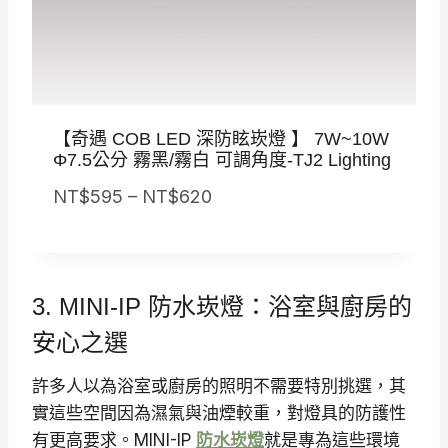
T
$
7
3
【奇遇 COB LED 深防眩崁燈 】 7W~10W
0
Φ7.5公分 霧黑/霧白 可調角度-TJ2 Lighting
價
NT$
595
–
NT$
620
格
範
圍
3. MINI-IP 防水崁燈：浴室與廚房的
：
N
安心之選
T
許多人以為浴室或廚房的照明不需要特別挑選，其
$
實這些空間因為濕氣與油煙較重，對燈具的防護性
5
有更高要求。MINI-IP
防水崁燈
就是專為這些環境
9