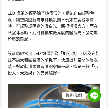
N
T
LED 燈帶的優勢除了造價低外，還能自由調整色
$
溫，讓空間隨著需求轉換氛圍。例如在客廳聚會
6
時，可調整成明亮的暖白光，顯得活潑大方；而在
3
臥室休息時，則能轉換成低亮度的暖黃光，營造放
0
鬆與溫馨感。
設計師經常用 LED 燈帶作為「加分項」，因為它能
在不動大範圍裝潢的前提下，快速提升空間的層次
感。對於裝潢預算有限的家庭來說，這是一個「小
投入、大效果」的完美選擇。
特
促銷
價
商
聯絡我們
品