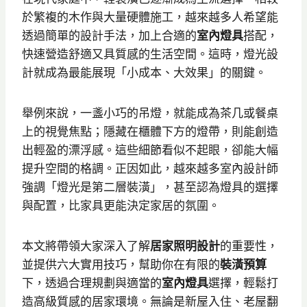
於繁複的木作與大量硬體施工，越來越多人希望能
透過簡單的設計手法，加上合適的
室內燈具
搭配，
快速營造舒適又具質感的生活空間。這時，燈光設
計就成為最能展現「小成本、大效果」的關鍵。
舉例來說，一盞小巧的吊燈，就能成為茶几或餐桌
上的視覺焦點；隱藏在櫃體下方的燈帶，則能創造
出輕盈的漂浮感。這些細節看似不起眼，卻能大幅
提升空間的格調。正因如此，越來越多室內設計師
強調「燈光是第二層裝潢」，甚至認為燈具的選擇
與配置，比家具更能決定家居的氛圍。
本文將帶領大家深入了解
居家照明設計
的重要性，
並提供六大實用技巧，幫助你在有限的
裝潢預算
下，透過合理規劃與適當的
室內燈具
選擇，輕鬆打
造高級質感的居家環境。無論是新屋入住、老屋翻