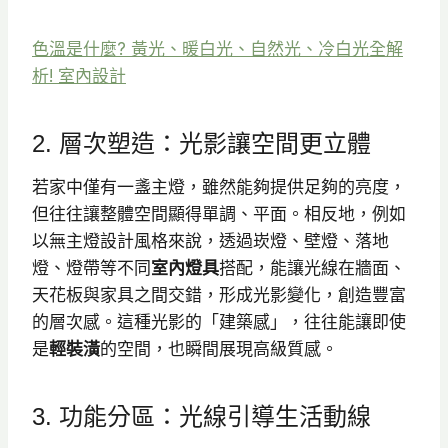
色溫是什麼? 黃光、暖白光、自然光、冷白光全解
析! 室內設計
2. 層次塑造：光影讓空間更立體
若家中僅有一盞主燈，雖然能夠提供足夠的亮度，
但往往讓整體空間顯得單調、平面。相反地，例如
以無主燈設計風格來說，透過崁燈、壁燈、落地
燈、燈帶等不同
室內燈具
搭配，能讓光線在牆面、
天花板與家具之間交錯，形成光影變化，創造豐富
的層次感。這種光影的「建築感」，往往能讓即使
是
輕裝潢
的空間，也瞬間展現高級質感。
3. 功能分區：光線引導生活動線