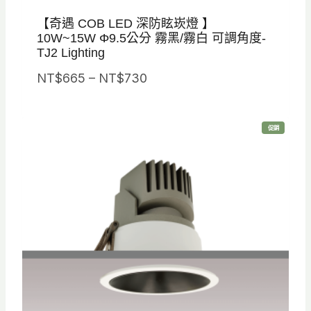
【奇遇 COB LED 深防眩崁燈 】
10W~15W Φ9.5公分 霧黑/霧白 可調角度-
TJ2 Lighting
價
NT$
665
–
NT$
730
格
範
特
促銷
圍
價
商
品
：
N
T
$
6
6
5
到
N