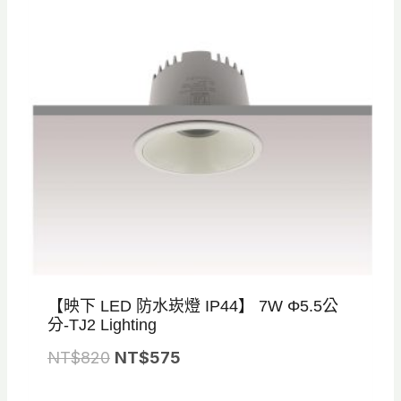
【映下 LED 防水崁燈 IP44】 7W Φ5.5公
分-TJ2 Lighting
原
目
NT$
820
NT$
575
始
前