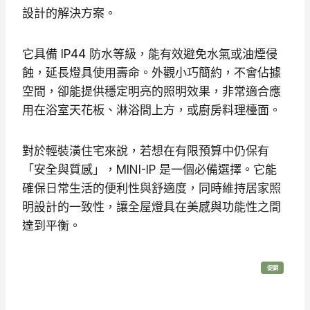
設計的解決方案。
5
到
它具備 IP44 防水等級，能有效避免水氣或油煙侵
N
蝕，延長燈具使用壽命。外觀小巧簡約，不會佔據
T
空間，卻能提供穩定明亮的照明效果，非常適合應
$
用在浴室天花板、淋浴間上方，或廚房料理檯面。
6
2
對於輕裝潢住宅來說，若想在有限預算中仍保有
0
「安全與質感」，MINI-IP 是一個必備選擇。它能
確保日常生活的便利性與舒適度，同時維持居家照
明設計的一致性，讓全屋燈具在美感與功能性之間
達到平衡。
特
促銷
價
商
品