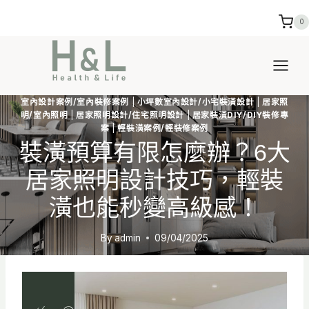
Skip
0
to
content
室內設計案例/室內裝修案例
|
小坪數室內設計/小宅裝潢設計
|
居家照
明/室內照明
|
居家照明設計/住宅照明設計
|
居家裝潢DIY/DIY裝修專
案
|
輕裝潢案例/輕裝修案例
裝潢預算有限怎麼辦？6大
居家照明設計技巧，輕裝
潢也能秒變高級感！
By
admin
09/04/2025