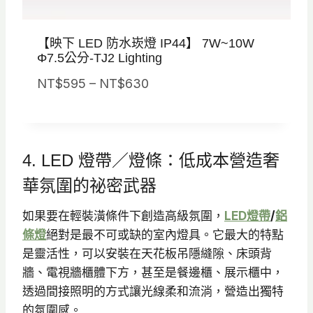
【映下 LED 防水崁燈 IP44】 7W~10W
Φ7.5公分-TJ2 Lighting
價
NT$
595
–
NT$
630
格
範
圍
4. LED 燈帶／燈條：低成本營造奢
：
N
華氛圍的祕密武器
T
如果要在輕裝潢條件下創造高級氛圍，
LED燈帶
/
鋁
$
條燈
絕對是最不可或缺的室內燈具。它最大的特點
5
是靈活性，可以安裝在天花板吊隱縫隙、床頭背
9
牆、電視牆櫃體下方，甚至是餐邊櫃、展示櫃中，
5
透過間接照明的方式讓光線柔和流淌，營造出獨特
到
的氛圍感。