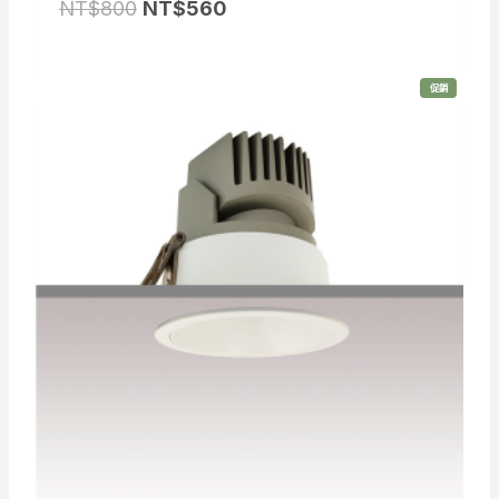
原
目
NT$
800
NT$
560
始
前
價
價
特
促銷
格
格
價
商
品
：
：
N
N
T
T
$
$
8
5
0
6
0
0
。
。