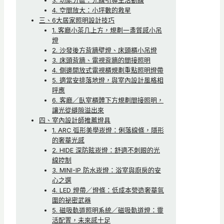
3. 功能分區：光線引導生活動線
4. 空間放大：小坪數的救星
三、6大居家照明設計技巧
1. 客廳小茶几上方，規劃一盞質感小吊
燈
2. 沙發後方背牆壁燈、床頭櫃小吊燈
3. 床頭背牆、電視背牆的間接照明
4. 側邊開放式電視櫃規劃重點照明燈帶
5. 適當安排落地燈，與室內設計風格相
呼應
6. 客廳／臥室櫃體下方規劃間接照明，
讓光從縫隙溢出來
四、室內設計師推薦燈具
1. ARC 弧形美學崁燈：俐落線條，隱形
的奢華光感
2. HIDE 深防眩崁燈：舒適不刺眼的光
線控制
3. MINI-IP 防水崁燈：浴室與廚房的安
心之選
4. LED 燈帶／燈條：低成本營造奢華氛
圍的祕密武器
5. 磁吸軌道照明系統／磁吸軌道燈：靈
活配置，未來感十足