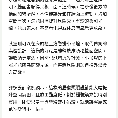
明，牆面會顯得呆板平面。這時候，在沙發後方的
牆面加裝壁燈，不僅能讓光影在牆面上流動，增加
空間層次，還能同時提升氛圍感。壁燈的柔和光
線，能讓家人在客廳看電視或休息時感覺更放鬆。
臥室則可以在床頭櫃上方懸掛小吊燈，取代傳統的
桌燈設計。這樣的好處是能釋放床頭櫃檯面空間，
讓收納更靈活，同時也能增添設計感。小吊燈的下
照光能成為閱讀光源，而整體氛圍則顯得格外浪漫
與高級。
許多設計案例顯示，這樣的
居家照明設計
能大幅提
升空間氛圍，且施工難度低，對於
輕裝潢
來說特別
實用。即使只是一盞壁燈或小吊燈，就能讓客廳或
臥室變得不一樣。