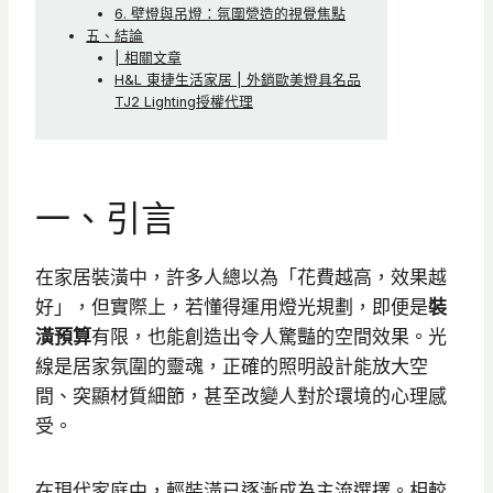
6. 壁燈與吊燈：氛圍營造的視覺焦點
五、結論
| 相關文章
H&L 東捷生活家居 | 外銷歐美燈具名品
TJ2 Lighting授權代理
一、引言
在家居裝潢中，許多人總以為「花費越高，效果越
好」，但實際上，若懂得運用燈光規劃，即便是
裝
潢預算
有限，也能創造出令人驚豔的空間效果。光
線是居家氛圍的靈魂，正確的照明設計能放大空
間、突顯材質細節，甚至改變人對於環境的心理感
受。
在現代家庭中，輕裝潢已逐漸成為主流選擇。相較