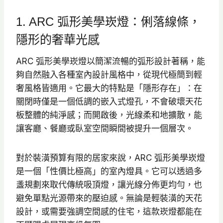
1. ARC 弧形美學崁燈：俐落線條，
隱形的奢華光感
ARC 弧形美學崁燈以簡潔流暢的弧形設計著稱，能
夠自然融入各種室內設計風格中，從現代極簡到輕
奢風格皆適用。它最大的特點是「隱形存在」：在
關閉時僅是一個低調的嵌入式燈孔，不會破壞天花
板整體的純淨感；而開啟後，光線柔和地擴散，能
讓客廳、餐廳或臥室空間瞬間被提升一個層次。
對於裝潢預算有限的居家來說，ARC 弧形美學崁燈
是一個「性價比極高」的室內燈具。它可以透過多
盞規劃來取代傳統吸頂燈，讓光線分佈更均勻，也
避免單點光源帶來的壓迫感。無論是輕裝潢的天花
設計，或需要強調空間感的住宅，這款崁燈都能在