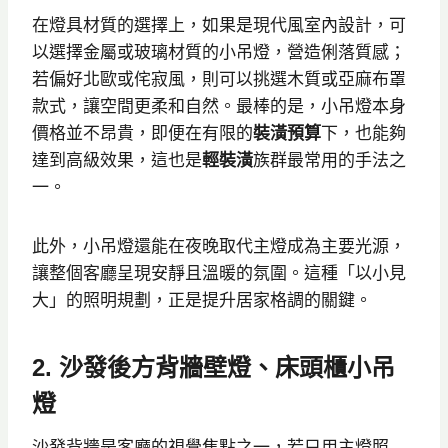
在燈具材質的選擇上，如果是現代風室內設計，可
以選擇金屬或玻璃材質的小吊燈，營造俐落質感；
若偏好北歐或侘寂風，則可以挑選木質或亞麻布罩
款式，讓空間更柔和自然。最棒的是，小吊燈本身
價格並不昂貴，即便在有限的
裝潢預算
下，也能夠
達到高級效果，這也是
輕裝潢
族群最常用的手法之
一。
此外，小吊燈還能在夜晚取代主燈成為主要光源，
讓整個客廳呈現安靜且溫暖的氛圍。這種「以小見
大」的照明規劃，正是提升居家格調的關鍵。
2. 沙發後方背牆壁燈、床頭櫃小吊
燈
沙發背牆是客廳的視覺焦點之一，若只用主燈照