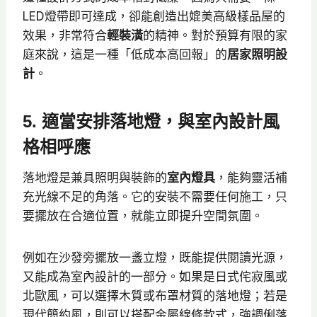
LED燈帶即可達成，卻能創造出媲美高級樣品屋的
效果，非常符合
輕裝潢
的精神。對於預算有限的家
庭來說，這是一種「低成本高回報」的
居家照明設
計
。
5. 適當安排落地燈，與室內設計風
格相呼應
落地燈是兼具照明與裝飾的
室內燈具
，能夠靈活補
充光線不足的角落。它的安裝不需要任何施工，只
要擺放在合適位置，就能立即提升空間氛圍。
例如在沙發旁擺放一盞立燈，既能提供閱讀光源，
又能成為室內設計的一部分。如果是日式侘寂風或
北歐風，可以選擇木質或布罩材質的落地燈；若是
現代簡約風，則可以搭配金屬線條款式，強調俐落