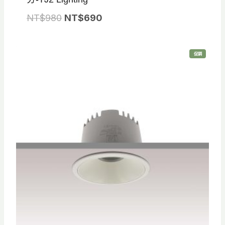
原
目
NT$
980
NT$
690
始
前
價
價
特
促銷
格
格
價
商
品
：
：
N
N
T
T
$
$
9
6
8
9
0
0
。
。