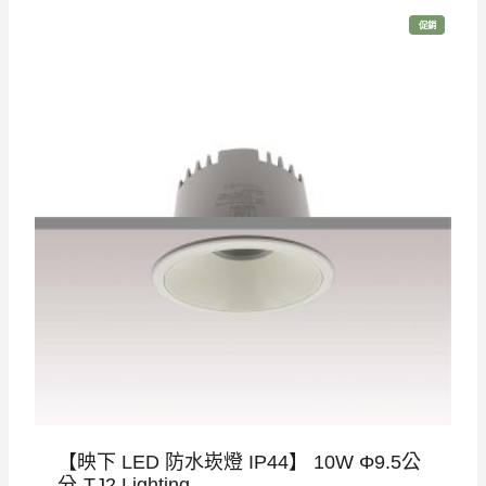
價
價
特
促銷
格
格
價
商
品
：
：
N
N
T
T
$
$
8
5
2
7
0
5
。
。
【映下 LED 防水崁燈 IP44】 10W Φ9.5公
分-TJ2 Lighting