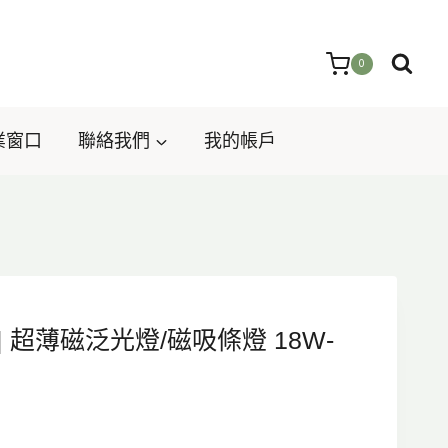
0
業窗口
聯絡我們
我的帳戶
18 | 超薄磁泛光燈/磁吸條燈 18W-
目