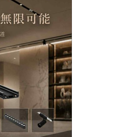
磁
吸
條
燈
18W-
TJ2
Lighting
數
量