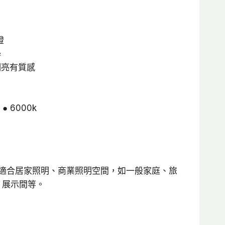
前
價
格：
燈
學
0。
NT$920。
明亮有質感
 ● 6000k
燈適合居家照明、商業照明空間，如一般家庭、旅
、展示間等。