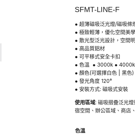
始
SFMT-LINE-F
價
格：
● 超薄磁吸泛光燈/磁吸條
● 極致輕薄，優化空間美
NT$1,08
● 散光型泛光設計，空間
● 高品質鋁材
● 可平移式安全卡扣
● 色溫 ● 3000k ● 4000k
● 顏色(可選擇白色 | 黑色)
● 發光角度 120°
● 安裝方式: 磁吸式安裝
使用區域
: 磁吸摺疊泛光
宿空間、辦公區域、商店
色溫