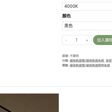
顏色
SFMT-
加入購
LINE-
F
貨號:
不提供
18
分類:
磁吸軌道燈/磁吸軌道系統
,
居家
|
標籤:
磁吸軌道燈/磁吸軌道照明系統
超
薄
磁
泛
光
燈/