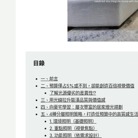
目錄
一、前言
二、預算僅占5%或不到，卻能創造百倍視覺價值
了解光源優劣的差異性!?
三、用光線拉升裝潢品質與價值感
四、向豪宅學習：層次豐富的居家燈光規劃
五、4種分層照明策略，打造低預算中的高質感生
1. 環境照明（基礎照明）
2. 重點照明（視覺焦點）
3. 功能照明（依需求設計）