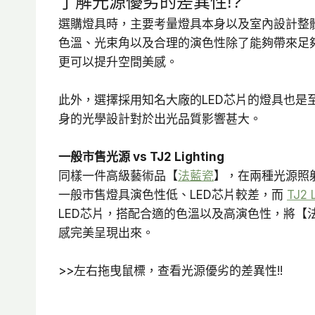
了解光源優劣的差異性!?
選購燈具時，主要考量燈具本身以及室內設計整
色溫、光束角以及合理的演色性除了能夠帶來足
更可以提升空間美感。
此外，選擇採用知名大廠的LED芯片的燈具也是
身的光學設計對於出光品質影響甚大。
一般市售光源 vs TJ2 Lighting
同樣一件高級藝術品【
法藍瓷
】，在兩種光源照
一般市售燈具演色性低、LED芯片較差，而
TJ2 
LED芯片，搭配合適的色溫以及高演色性，將【
感完美呈現出來。
>>左右拖曳鼠標，查看光源優劣的差異性!!