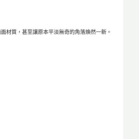
牆面材質，甚至讓原本平淡無奇的角落煥然一新。