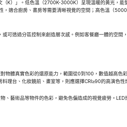
（K）」。低色溫（2700K-3000K）呈現溫暖的黃光，
性，適合廚房、書房等需要清晰視覺的空間；高色溫（5000
或可透過分區控制來創造層次感。例如客餐廳一體的空間，可
CRI）衡量光源對物體真實色彩的還原能力，範圍從0到100，數值越
料理台、化妝鏡前、畫室等，則應選擇CRI≥90的高演色性
衣物、藝術品等物件的色彩，避免色偏造成的視覺疲勞。LED