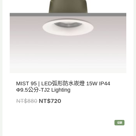
1
1
,
,
2
0
8
8
0
0
。
。
MIST 95 | LED弧形防水崁燈 15W IP44
Φ9.5公分-TJ2 Lighting
原
目
NT$
880
NT$
720
始
前
價
價
特
促銷
格
格
價
商
品
：
：