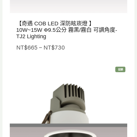
【奇遇 COB LED 深防眩崁燈 】
10W~15W Φ9.5公分 霧黑/霧白 可調角度-
TJ2 Lighting
價
NT$
665
–
NT$
730
格
範
特
促銷
圍
價
商
品
：
N
T
$
6
6
5