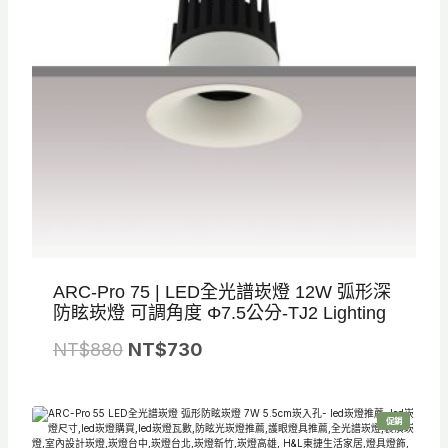
ARC-Pro 75 | LED全光譜崁燈 12W 弧形深
防眩崁燈 可調角度 Φ7.5公分-TJ2 Lighting
原
目
NT$
880
NT$
730
始
前
價
價
特
促銷
格
格
價
商