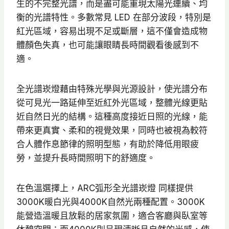
生的不完整光譜，而是盡可能重現太陽光連續、均
9
衡的光譜特性。多數常見 LED 在部分波段，特別是
5
紅光區域，容易出現不足或斷層，這不僅會造成物
到
體顏色失真，也可能讓眼睛長時間觀看後感到不
N
適。
T
$
全光譜崁燈藉由特殊光學與光源設計，使光譜分布
6
從可見光一路延伸至近紅外光區域，整體光線更貼
3
近自然日光的結構。這種高度接近日照的光線，能
0
帶來更真實、柔和的視覺效果，同時也被視為較符
合人體作息節律的照明型態，有助於降低用眼疲
勞，並提升長時間照明下的舒適度。
在色溫選擇上，ARC弧形全光譜崁燈 同樣提供
3000K暖白光與4000K自然光兩種配置。3000K
能營造溫暖且放鬆的居家氛圍，適合客廳與臥室等