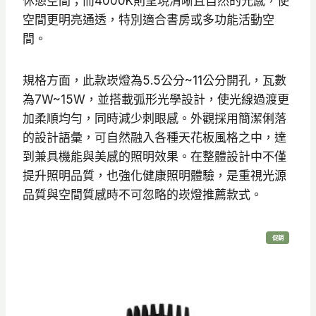
休憩空間；而4000K則呈現清晰且自然的光感，使
空間更明亮通透，特別適合書房或多功能活動空
間。
規格方面，此款崁燈為5.5公分~11公分開孔，瓦數
為7W~15W，並搭載弧形光學設計，使光線過渡更
加柔順均勻，同時減少刺眼感。外觀採用簡潔俐落
的設計語彙，可自然融入各種天花板風格之中，達
到兼具機能與美感的照明效果。在整體設計中不僅
提升照明品質，也強化健康照明體驗，是重視光源
品質與空間質感時不可忽略的崁燈推薦款式。
特
促銷
價
商
品