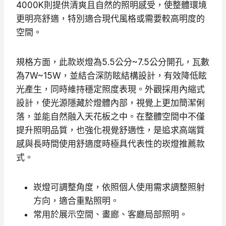
9
4000K則提供清爽且自然的照明感受，使整體環境
5
更明亮舒適，特別適合現代風格或需要較高明度的
空間。
規格方面，此款崁燈為5.5公分~7.5公分開孔，瓦數
為7W~15W，並結合深防眩結構設計，有效降低眩
光產生，同時維持穩定照度表現。外觀採用內縮式
設計，使光源隱藏於燈體內部，視覺上更加簡潔俐
落，並能自然融入天花板之中。在整體空間中不僅
提升照明品質，也強化視覺舒適性，是追求高端質
感與長時間使用舒適度時極具代表性的崁燈推薦款
式。
崁燈可調整角度，依照個人使用需求調整照射
方向，適合重點照明。
常用於展示空間、畫廊、客廳局部照明。