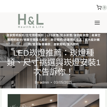
Skip
0
to
content
居家照明設計/住宅照明設計
|
LED崁燈/防水崁燈/深防眩崁燈
|
商業空
間照明設計/商業空間燈光設計
|
商空照明/商業照明燈具
|
室內設計案
例/室內裝修案例
|
居家照明/室內照明
LED崁燈推薦：崁燈種
類、尺寸挑選與崁燈安裝1
次告訴你！
By
admin
03/05/2025