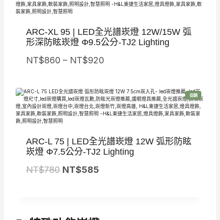
：
：
N
N
ARC-XL 95 | LED全光譜崁燈 12W/15W 弧
T
T
形深防眩崁燈 Φ9.5公分-TJ2 Lighting
$
$
價
NT$
860
–
1
NT$
920
1
格
,
,
範
5
2
特
促銷
圍
8
5
價
商
品
：
0
0
N
。
。
ARC-L 75 | LED全光譜崁燈 12W 弧形防眩
T
崁燈 Φ7.5公分-TJ2 Lighting
$
原
目
NT$
780
NT$
585
8
始
前
6
價
價
0
格
格
到