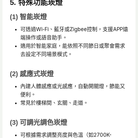
5. 特殊功能崁燈
：
：
N
N
N
T
(1) 智能崁燈
T
T
$
$
$
9
可透過Wi-Fi、藍牙或Zigbee控制，支援APP遠
7
5
2
端操作或語音助手。
8
8
適用於智能家庭，能依照不同節日或聚會需求
0
去設定不同場景模式。
0
5
。
。
(2) 感應式崁燈
內建人體感應或光感應，自動開關燈，節能又
便利。
常見於樓梯間、玄關、走道。
(3) 可調光調色崁燈
可根據需求調整亮度與色溫（如2700K-