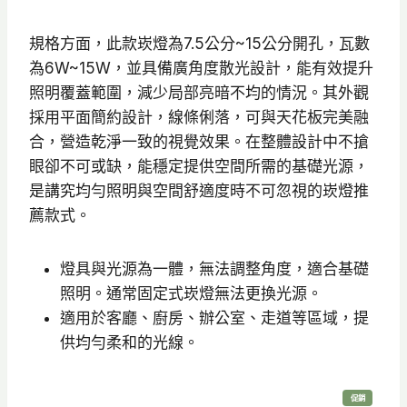
規格方面，此款崁燈為7.5公分~15公分開孔，瓦數
為6W~15W，並具備廣角度散光設計，能有效提升
照明覆蓋範圍，減少局部亮暗不均的情況。其外觀
採用平面簡約設計，線條俐落，可與天花板完美融
合，營造乾淨一致的視覺效果。在整體設計中不搶
眼卻不可或缺，能穩定提供空間所需的基礎光源，
是講究均勻照明與空間舒適度時不可忽視的崁燈推
薦款式。
燈具與光源為一體，無法調整角度，適合基礎
照明。通常固定式崁燈無法更換光源。
適用於客廳、廚房、辦公室、走道等區域，提
供均勻柔和的光線。
特
促銷
價