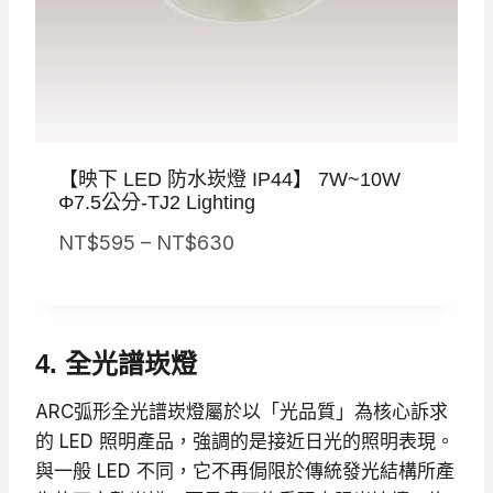
【映下 LED 防水崁燈 IP44】 7W~10W
Φ7.5公分-TJ2 Lighting
價
NT$
595
–
NT$
630
格
範
圍
4. 全光譜崁燈
：
N
ARC弧形全光譜崁燈屬於以「光品質」為核心訴求
T
的 LED 照明產品，強調的是接近日光的照明表現。
$
與一般 LED 不同，它不再侷限於傳統發光結構所產
5