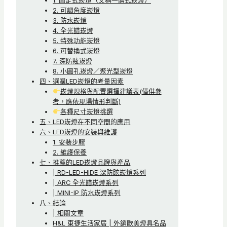
1. 固定式崁燈（又稱一體式崁燈）
2. 可調角度崁燈
3. 防水崁燈
4. 全光譜崁燈
5. 特殊功能崁燈
6. 可替換式崁燈
7. 深防眩崁燈
8. 小圓孔崁燈／聚光型崁燈
四、選購LED崁燈的考量因素
崁燈規格與配置選擇建議表(僅供參
考，應依現場情形判斷)
各種尺寸崁燈挑選
五、LED崁燈在不同空間的應用
六、LED崁燈的安裝與維護
1. 安裝步驟
2. 維護保養
七、推薦的LED崁燈品牌與產品
| RD-LED-HIDE 深防眩崁燈系列
| ARC 全光譜崁燈系列
| MINI-IP 防水崁燈系列
八、結論
| 相關文章
H&L 東捷生活家居 | 外銷歐美燈具名品