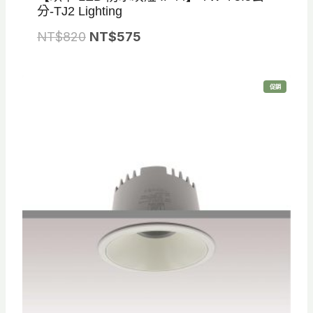
分-TJ2 Lighting
原
目
NT$
820
NT$
575
始
前
價
價
特
促銷
格
格
價
商
品
：
：
N
N
T
T
$
$
8
5
2
7
0
5
。
。