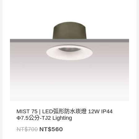
N
N
T
T
$
$
8
7
8
2
0
0
。
。
MIST 75 | LED弧形防水崁燈 12W IP44
Φ7.5公分-TJ2 Lighting
原
目
NT$
700
NT$
560
始
前