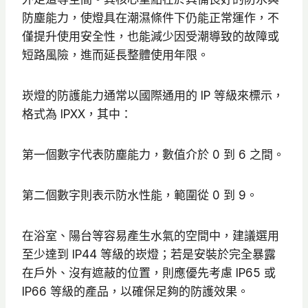
5
防塵能力，使燈具在潮濕條件下仍能正常運作，不
9
僅提升使用安全性，也能減少因受潮導致的故障或
5
短路風險，進而延長整體使用年限。
到
N
崁燈的防護能力通常以國際通用的 IP 等級來標示，
T
格式為 IPXX，其中：
$
6
第一個數字代表防塵能力，數值介於 0 到 6 之間。
2
0
第二個數字則表示防水性能，範圍從 0 到 9。
在浴室、陽台等容易產生水氣的空間中，建議選用
至少達到 IP44 等級的崁燈；若是安裝於完全暴露
在戶外、沒有遮蔽的位置，則應優先考慮 IP65 或
IP66 等級的產品，以確保足夠的防護效果。