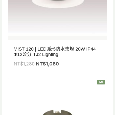
MIST 120 | LED弧形防水崁燈 20W IP44
Φ12公分-TJ2 Lighting
原
目
NT$
1,280
NT$
1,080
始
前
價
價
特
促銷
格
格
價
商
品
：
：
N
N
T
T
$
$