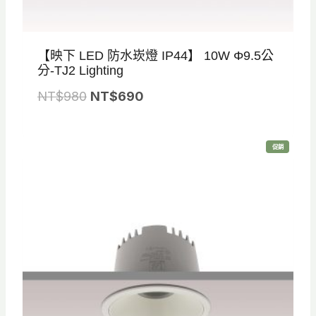
【映下 LED 防水崁燈 IP44】 10W Φ9.5公
分-TJ2 Lighting
原
目
NT$
980
NT$
690
始
前
價
價
特
促銷
格
格
價
商
品
：
：
N
N
T
T
$
$
9
6
8
9
0
0
。
。