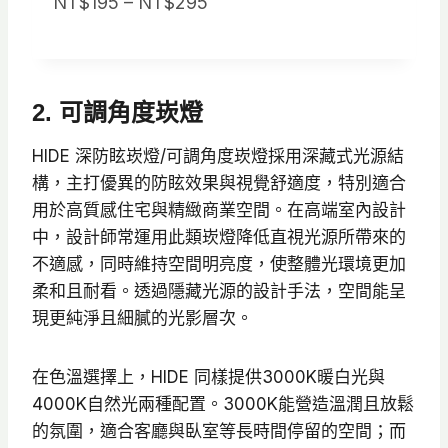
價
NT$
195
–
NT$
295
評分
1
5.00
/ 5，已有
格
位顧客進
行評分
範
圍
2. 可調角度崁燈
：
N
HIDE 深防眩崁燈/可調角度崁燈採用深藏式光源結
T
構，主打優異的防眩效果與視覺舒適度，特別適合
$
用於高質感住宅與精緻商業空間。在高端室內設計
1
中，設計師常運用此類崁燈降低直視光源所帶來的
9
不適感，同時維持空間明亮度，使整體光環境更加
5
柔和且耐看。透過隱藏光源的設計手法，空間能呈
到
現更純淨且細膩的光影層次。
N
T
在色溫選擇上，HIDE 同樣提供3000K暖白光與
$
4000K自然光兩種配置。3000K能營造溫潤且放鬆
2
的氛圍，適合客廳與臥室等長時間停留的空間；而