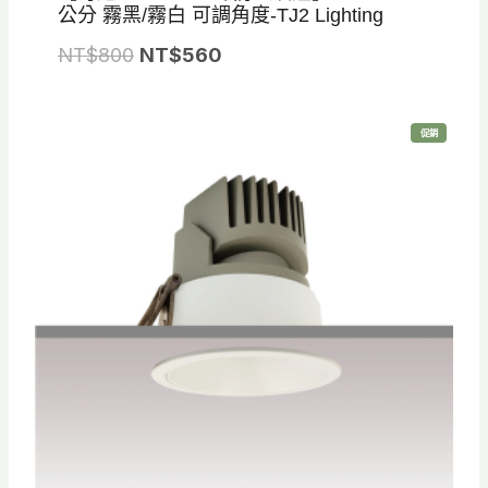
公分 霧黑/霧白 可調角度-TJ2 Lighting
原
目
NT$
800
NT$
560
始
前
價
價
特
促銷
格
格
價
商
品
：
：
N
N
T
T
$
$
8
5
0
6
0
0
。
。