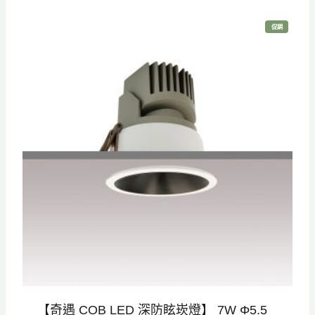
特
促銷
價
商
品
【奇遇 COB LED 深防眩崁燈】 7W Φ5.5