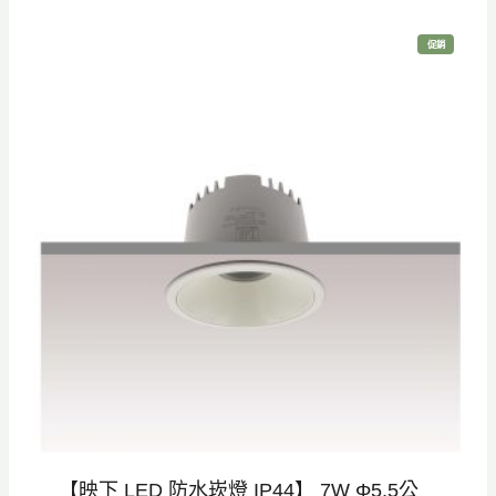
價
價
特
促銷
格
格
價
商
品
：
：
N
N
T
T
$
$
7
5
0
6
0
0
。
。
【映下 LED 防水崁燈 IP44】 7W Φ5.5公