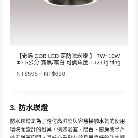
到
N
T
$
7
3
【奇遇 COB LED 深防眩崁燈 】 7W~10W
0
Φ7.5公分 霧黑/霧白 可調角度-TJ2 Lighting
價
NT$
595
–
NT$
620
格
範
圍
3. 防水崁燈
：
N
防水崁燈是為了應付高濕度與容易接觸水氣的使用
T
環境而設計的燈具，例如浴室、陽台、廚房或半戶
$
外走道等空間。其核心重點在於具備良好的防水與