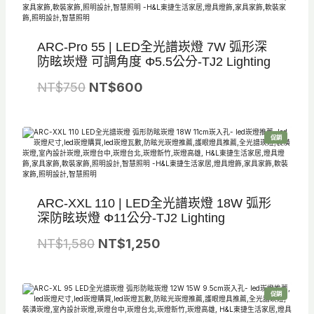
品
：
：
N
N
ARC-Pro 55 | LED全光譜崁燈 7W 弧形深
T
T
防眩崁燈 可調角度 Φ5.5公分-TJ2 Lighting
$
$
原
目
NT$
750
8
NT$
600
7
始
前
8
3
價
價
0
0
特
促銷
格
格
。
。
價
商
品
：
：
N
N
ARC-XXL 110 | LED全光譜崁燈 18W 弧形
T
T
深防眩崁燈 Φ11公分-TJ2 Lighting
$
$
原
目
NT$
1,580
7
NT$
1,250
6
始
前
5
0
價
價
0
0
特
促銷
格
格
。
。
價
商
品