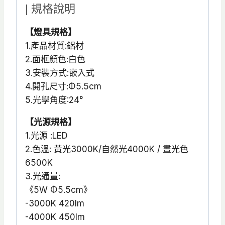
| 規格說明
【燈具規格】
1.產品材質:鋁材
2.面框顏色:白色
3.安裝方式:嵌入式
4.開孔尺寸:Φ5.5cm
5.光學角度:24°
【光源規格】
1.光源 :LED
2.色溫: 黃光3000K/自然光4000K / 晝光色
6500K
3.光通量:
《5W Φ5.5cm》
-3000K 420lm
-4000K 450lm