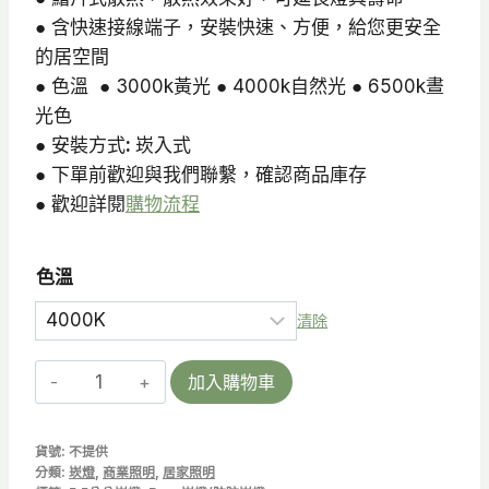
● 含快速接線端子，安裝快速、方便，給您更安全
的居空間
● 色溫 ● 3000k黃光 ● 4000k自然光 ● 6500k晝
光色
● 安裝方式
:
崁入式
● 下單前歡迎與我們聯繫，確認商品庫存
● 歡迎詳閱
購物流程
色溫
清除
RD-
加入購物車
Rays
55
貨號:
不提供
|
分類:
崁燈
,
商業照明
,
居家照明