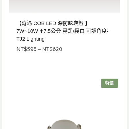
【奇遇 COB LED 深防眩崁燈 】
7W~10W Φ7.5公分 霧黑/霧白 可調角度-
TJ2 Lighting
價
NT$
595
–
NT$
620
格
範
圍：
NT$595
特價
到
NT$620