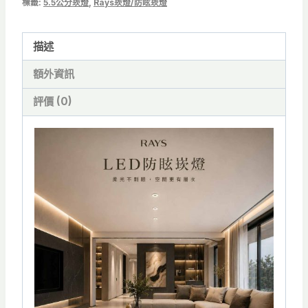
LED
標籤:
5.5公分崁燈
,
Rays崁燈/防眩崁燈
防
眩
描述
光
額外資訊
崁
燈
評價 (0)
5W
數
量