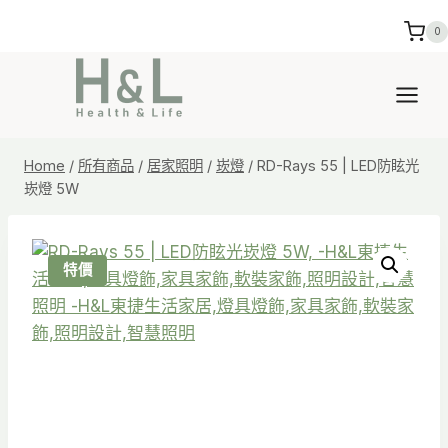
Skip
0
to
content
Home
/
所有商品
/
居家照明
/
崁燈
/
RD-Rays 55 | LED防眩光
崁燈 5W
特價