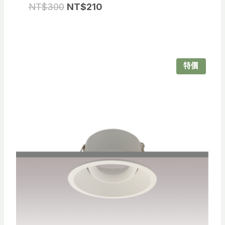
原
目
NT$
300
NT$
210
始
前
價
價
格：
格：
NT$300。
NT$210。
特價