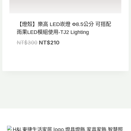
【燈殼】樂高 LED崁燈 Φ8.5公分 可搭配
雨果LED模組使用-TJ2 Lighting
原
目
NT$
300
NT$
210
始
前
價
價
格：
格：
NT$300。
NT$210。