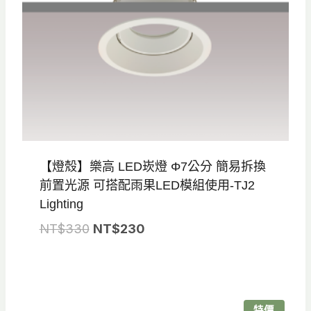
【燈殼】樂高 LED崁燈 Φ7公分 簡易拆換
前置光源 可搭配雨果LED模組使用-TJ2
Lighting
原
目
NT$
330
NT$
230
始
前
價
價
格：
格：
NT$330。
NT$230。
特價