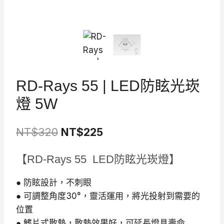
RD-Rays 55 | LED防眩光崁
燈 5W
原
目
NT$
320
NT$
225
始
前
【RD-Rays 55 LED防眩光崁燈】
價
價
格：
格：
● 防眩設計，不刺眼
● 可調整角度30°，靈活運用，將光投射到需要的
NT$320。
NT$225。
位置
● 鰭片式散熱，散熱效果好，可延長燈具壽命