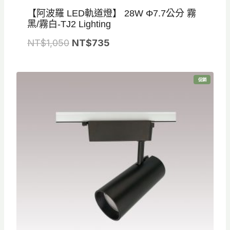
【阿波羅 LED軌道燈】 28W Φ7.7公分 霧
黑/霧白-TJ2 Lighting
原
目
NT$
1,050
NT$
735
始
前
價
價
特
促銷
格
格
價
商
品
：
：
N
N
T
T
$
$
1
7
,
3
0
5
5
。
0
。