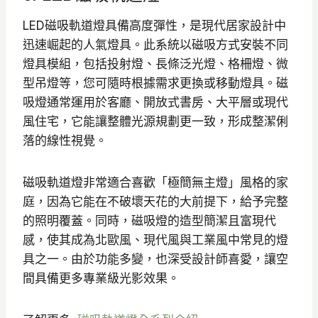
0
5
N
N
LED磁吸軌道燈具備高度彈性，是現代居家設計中
0
0
T
T
迅速崛起的人氣燈具。此系統以磁吸方式安裝不同
。
。
$
$
燈具模組，包括投射燈、長條泛光燈、格柵燈、微
1
8
型吊燈等，您可隨時根據需求更換或移動燈具。磁
,
7
吸燈通常運用於客廳、開放式書房、大平層或現代
2
5
風住宅，它能讓整體光源規劃更一致，形成整潔俐
5
。
落的線性視覺。
0
。
磁吸軌道燈非常適合喜歡「極簡無主燈」風格的家
庭，因為它能在不破壞天花的大前提下，給予完整
的照明覆蓋。同時，磁吸燈的造型簡潔且富現代
感，使其成為北歐風、現代風與工業風中常見的燈
具之一。由於功能多變，也深受設計師喜愛，讓空
間具備更多專業級光影效果。