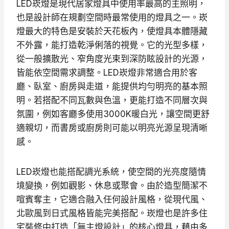
LED崁燈是現代居家燈具中使用率最高的主照明，
也是設計師在規劃空間時最常使用的燈具之一。崁
燈最大的特色是安裝於天花板內，使燈具本體隱藏
不外露，能打造乾淨俐落的視覺。它的光型多樣，
從一般擴散光、窄角度光束到深防眩設計的光源，
皆能依空間需求調整。LED崁燈非常適合用於客
廳、臥室、廚房與走道，能提供均勻明亮的基本照
明。若搭配不同瓦數與色溫，更能打造不同層次與
氛圍，例如客廳多使用3000K暖白光，讓空間更舒
適親切，而書房或廚房則可能以明亮光源呈現清晰
感。
LED崁燈也能搭配調光系統，使空間的光亮度隨情
境變換，例如觀影、休息或聚會。由於造型簡潔不
喧賓奪主，它適合融入任何設計風格，從現代風、
北歐風到日式風格皆能完美搭配。崁燈也是許多住
宅裝修中打造「無主燈設計」的核心燈具，藉由多