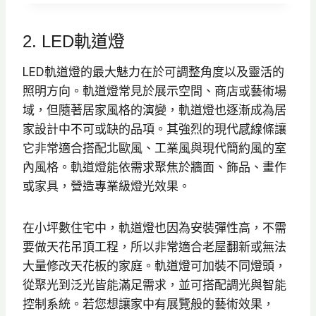
範
圍
2. LED軌道燈
：
N
LED軌道燈的最大魅力在於可調整角度以及靈活的
T
照明方向。軌道燈常見於展示空間、商店或藝術場
$
域，但隨著居家風格的演變，軌道燈也逐漸成為居
5
家設計中不可或缺的品項。其強烈的現代感線條讓
9
它非常適合搭配北歐風、工業風與現代簡約風的室
5
內風格。軌道燈能依需求聚焦於牆面、飾品、畫作
到
或家具，營造專業級燈光效果。
N
T
在小坪數住宅中，軌道燈也因為安裝彈性高，不需
$
要做天花吊頂工程，所以非常適合老屋翻新或無法
6
大量修改天花板的家庭。軌道燈可加裝不同燈頭，
2
從聚光到泛光皆能滿足需求，並可搭配調光與智能
0
控制系統。若您想讓家中有展覽般的藝術效果，