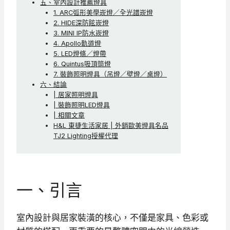
五、室內設計推薦燈具
1. ARC弧形美學崁燈／全光譜崁燈
2. HIDE深防眩崁燈
3. MINI IP防水崁燈
4. Apollo軌道燈
5. LED燈條／燈帶
6. Quintus吸頂筒燈
7. 裝飾照明燈具（吊燈／壁燈／桌燈）
六、結論
| 居家照明燈具
| 裝飾照明LED燈具
| 相關文章
H&L 東捷生活家居 | 外銷歐美燈具名品
TJ2 Lighting授權代理
一、引言
室內設計與居家裝潢的核心，不僅是家具、色彩或