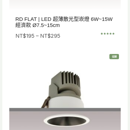
RD FLAT | LED 超薄散光型崁燈 6W~15W
經濟款 Ø7.5~15cm
價
NT$
195
–
NT$
295
評分
1
5.00
/ 5，已有
格
位顧客進
行評分
範
特
促銷
圍
價
商
品
：
N
T
$
1
9
5
到