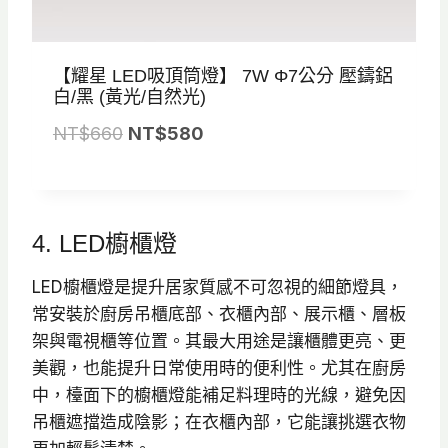
【耀星 LED吸頂筒燈】 7W Φ7公分 壓鑄鋁
白/黑 (黃光/自然光)
原
目
NT$
660
NT$
580
始
前
價
價
格
格
4. LED櫥櫃燈
：
：
N
N
LED櫥櫃燈是提升居家質感不可忽視的細節燈具，
T
T
常安裝於廚房吊櫃底部、衣櫃內部、展示櫃、層板
$
$
架與電視櫃等位置。其最大用途是讓櫃體更亮、更
6
5
美觀，也能提升日常使用時的便利性。尤其在廚房
6
8
中，檯面下的櫥櫃燈能補足料理時的光線，避免因
0
0
吊櫃遮擋造成陰影；在衣櫃內部，它能讓挑選衣物
。
。