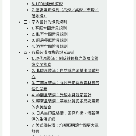
6. LED磁吸軌道燈
7. 裝飾照明燈具（吊燈／桌燈／壁燈／
落地燈）
三、室內設計的燈具規劃
1. 客廳空間燈具規劃
2. 臥室空間燈具規劃
3. 廚房餐廳燈具規劃
4. 浴室空間燈具規劃
四、各種裝潢風格的燈光設計
1. 現代風裝潢：俐落線條與光影層次營
造空間節奏
2. 北歐風裝潢：自然感光源帶出溫暖舒
心
3. 工業風裝潢：強烈光影與裸露材質的
個性呈現
4. 極簡風裝潢：光線本身就是設計
5. 輕奢風裝潢：華麗材質與多層次照明
的完美結合
6. 日系無印風裝潢：柔亮均衡、清新明
淨的生活光線
7. 美式風裝潢：均衡照明讓空間更大氣
舒適