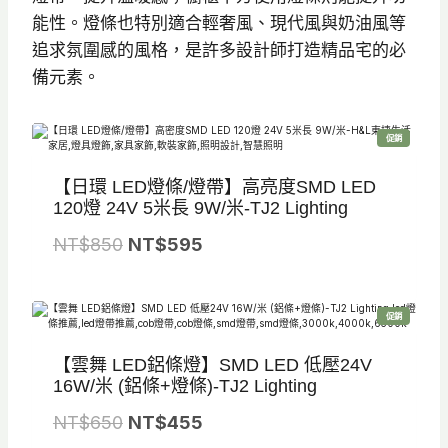
能性。燈條也特別適合輕奢風、現代風與奶油風等
追求氛圍感的風格，是許多設計師打造精品宅的必
備元素。
特
促銷
價
商
品
【日環 LED燈條/燈帶】高亮度SMD LED
120燈 24V 5米長 9W/米-TJ2 Lighting
原
目
NT$
850
NT$
595
始
前
價
價
特
促銷
格
格
價
商
品
：
：
【雲舞 LED鋁條燈】SMD LED 低壓24V
N
N
16W/米 (鋁條+燈條)-TJ2 Lighting
T
T
原
目
NT$
650
NT$
455
$
$