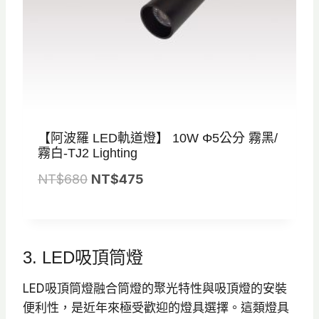
。
。
【阿波羅 LED軌道燈】 10W Φ5公分 霧黑/
霧白-TJ2 Lighting
原
目
NT$
680
NT$
475
始
前
價
價
格
格
3. LED吸頂筒燈
：
：
N
N
LED吸頂筒燈融合筒燈的聚光特性與吸頂燈的安裝
T
T
便利性，是近年來極受歡迎的燈具選擇。這類燈具
$
$