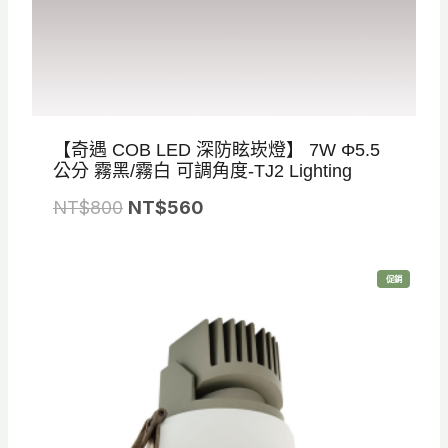
N
T
$
2
9
【奇遇 COB LED 深防眩崁燈】 7W Φ5.5
5
公分 霧黑/霧白 可調角度-TJ2 Lighting
原
目
NT$
800
NT$
560
始
前
價
價
特
促銷
格
格
價
商
品
：
：
N
N
T
T
$
$
8
5