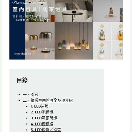
目錄
一、引言
二、精選室內燈具全品項介紹
1. LED崁燈
2. LED軌道燈
3. LED吸頂筒燈
4. LED櫥櫃燈
5. LED燈條／燈帶