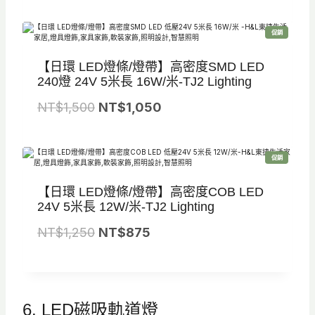
始
前
8
5
價
價
5
9
特
促銷
格
格
價
商
0
5
品
：
：
【日環 LED燈條/燈帶】高密度SMD LED
。
。
N
N
240燈 24V 5米長 16W/米-TJ2 Lighting
T
T
原
目
NT$
1,500
NT$
1,050
$
$
始
前
6
4
價
價
5
5
特
促銷
格
格
價
商
0
5
品
：
：
【日環 LED燈條/燈帶】高密度COB LED
。
。
N
N
24V 5米長 12W/米-TJ2 Lighting
T
T
原
目
NT$
1,250
NT$
875
$
$
始
前
1
1
價
價
,
,
格
格
5
0
6. LED磁吸軌道燈
：
：