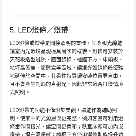
始
前
價
價
格
格
5. LED燈條／燈帶
：
：
N
N
LED燈條或燈帶是間接照明的靈魂，其柔和光線能
T
T
讓室內光環境呈現極具層次的樣貌。燈條可安裝於
$
$
天花板造型縫隙、牆面線條、櫃體下方、床頭板、
4
2
地坪高低差、窗簾盒等區域，讓燈光如線條般優雅
0
9
地延伸於空間中。其柔性特質讓安裝位置更自由，
0
5
且不會產生刺眼的直射光，因此非常適合打造情境
。
。
式照明。
LED燈帶的功能不僅限於美觀，還能作為輔助照
明，使家中的光源層次更完整。例如客廳可利用燈
條當作間接光，讓空間更柔和；臥室床頭可加內嵌
燈帶，提升溫暖感；櫥櫃下方使用燈條則能提升功