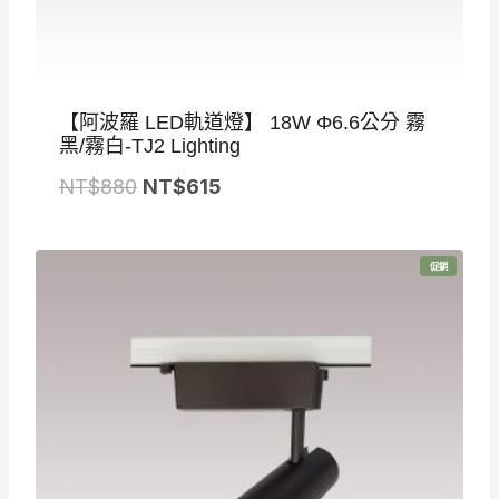
【阿波羅 LED軌道燈】 18W Φ6.6公分 霧
黑/霧白-TJ2 Lighting
原
目
NT$
880
NT$
615
始
前
價
價
特
促銷
格
格
價
商
品
：
：
N
N
T
T
$
$
8
6
8
1
0
5