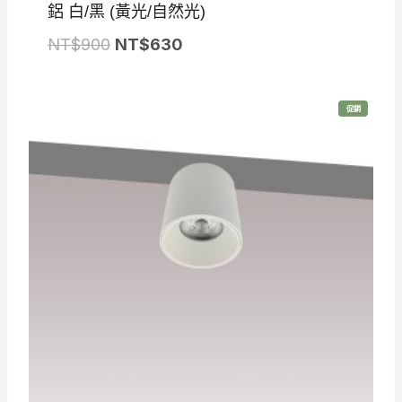
鋁 白/黑 (黃光/自然光)
原
目
NT$
900
NT$
630
始
前
價
價
特
促銷
格
格
價
商
品
：
：
N
N
T
T
$
$
9
6
0
3
0
0
。
。