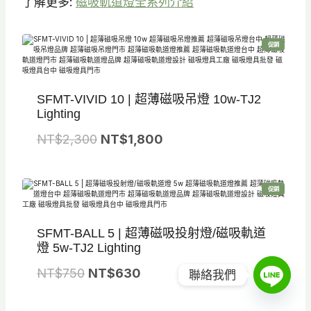
了解更多:
磁吸軌道燈全系列介紹
特
促銷
價
商
品
SFMT-VIVID 10 | 超薄磁吸吊燈 10w-TJ2
Lighting
原
目
NT$
2,300
NT$
1,800
始
前
價
價
特
促銷
格
格
價
商
品
：
：
SFMT-BALL 5 | 超薄磁吸投射燈/磁吸軌道
N
N
燈 5w-TJ2 Lighting
T
T
原
目
NT$
750
NT$
630
$
$
聯絡我們
始
前
2
1