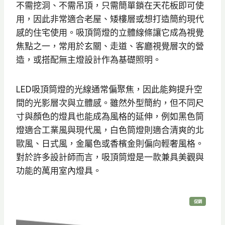
不需挖洞、不需吊頂，只需簡單鎖在天花板即可使
6
4
用，因此非常適合老屋、矮樓層或想打造簡約現代
8
7
感的住宅使用。吸頂筒燈的立體線條讓它成為視覺
0
5
焦點之一，常用於玄關、走道、客廳視覺層次的營
。
。
造，或搭配無主燈設計作為基礎照明。
LED吸頂筒燈的光線通常偏聚焦，因此能夠提升空
間的光影層次與立體感。雖然外型簡約，但不同尺
寸與顏色的燈具也能成為風格的延伸，例如黑色筒
燈適合工業風與現代風，白色筒燈則適合清爽的北
歐風、日式風，金屬色或香檳金則偏向輕奢風格。
對於許多設計師而言，吸頂筒燈是一款兼具美觀與
功能的萬用室內燈具。
特
促銷
價
商
品