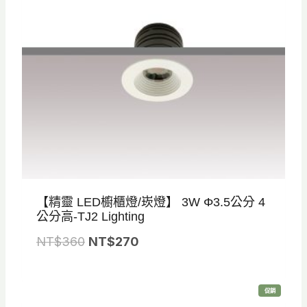
$
$
3
2
3
5
0
0
。
。
【精靈 LED櫥櫃燈/崁燈】 3W Φ3.5公分 4
公分高-TJ2 Lighting
原
目
NT$
360
NT$
270
始
前
價
價
特
促銷
格
格
價
商