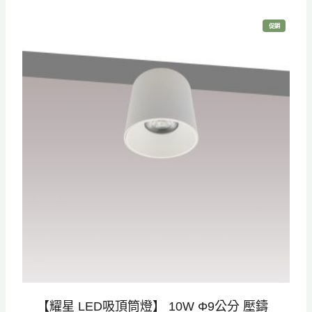
範
特
促銷
圍
價
商
品
：
N
T
$
8
5
0
到
N
T
$
9
0
【耀星 LED吸頂筒燈】 10W Φ9公分 壓鑄
0