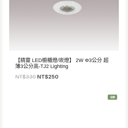
【精靈 LED櫥櫃燈/崁燈】 2W Φ3公分 超
薄3公分高-TJ2 Lighting
原
目
NT$
330
NT$
250
始
前
價
價
特
促銷
格
格
價
商
品
：
：
N
N
T
T