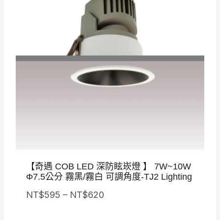
N
T
$
6
6
5
到
N
T
$
7
3
【奇遇 COB LED 深防眩崁燈 】 7W~10W
0
Φ7.5公分 霧黑/霧白 可調角度-TJ2 Lighting
價
NT$
595
–
NT$
620
格