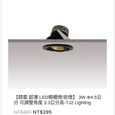
品
：
：
N
N
T
T
$
$
3
2
6
7
0
0
。
。
【精靈 超薄 LED櫥櫃燈/崁燈】 3W Φ4.5公
分 可調整角度 3.3公分高-TJ2 Lighting
原
目
NT$
400
NT$
295