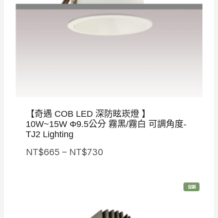
0
6
0
0
。
。
【奇遇 COB LED 深防眩崁燈 】
10W~15W Φ9.5公分 霧黑/霧白 可調角度-
TJ2 Lighting
價
NT$
665
–
NT$
730
格
範
特
促銷
圍
價
商
品
：