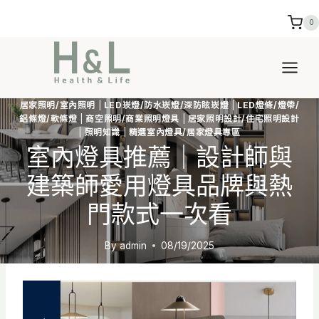
Skip
0
to
content
居家照明/室內照明
|
LED崁燈/防水崁燈/深防眩崁燈
|
LED燈條/燈帶/
鋁條燈/軟條燈
|
商空照明/商業照明燈具
|
居家照明設計/住宅照明設計
|
照明知識
|
精選室內燈具/居家燈具專區
室內燈具推薦｜設計師與
建築師愛用燈具品牌與熱
門款式一次看
By
admin
08/19/2025