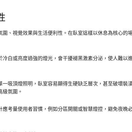
性
氛圍、視覺效果與生活便利性。在臥室這樣以休息為核心的
於冷白或亮度過強的燈光，會干擾褪黑激素分泌，使人難以
單一吸頂燈照明，臥室容易顯得生硬缺乏層次，甚至破壞裝
高級氛圍。
計應考量使用者習慣，例如分區開關或智慧燈控，避免夜晚