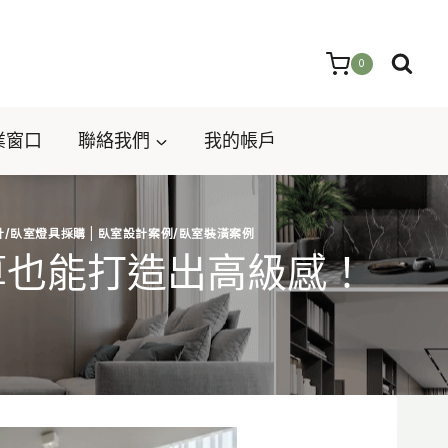
0
業窗口
聯絡我們
我的帳戶
計/臥室燈具採購
|
臥室設計案例/臥室裝潢案例
算也能打造出高級感！