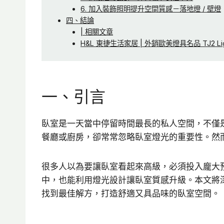
6. 加入裝飾照明提升空間質感－落地燈 / 壁燈
四、結論
| 相關文章
H&L 東捷生活家居 | 外銷歐美燈具名品 TJ2 Li
一、引言
臥室是一天當中停留時間最長的私人空間，不僅
餐廳或廚房，卻常常忽略臥室燈光的重要性。然
很多人以為要讓臥室看起來高級，必須投入龐大
中，也能利用燈光設計讓臥室質感升級。本文將
找到最佳解方，打造舒適又具品味的臥室空間。