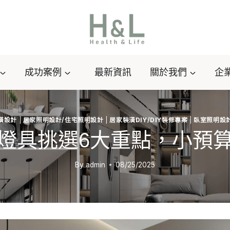
成功案例
最新資訊
關於我們
企
潢設計
|
居家照明設計/住宅照明設計
|
居家裝潢DIY/DIY裝修專案
|
臥室照明設
燈具挑選6大重點，小預
By
admin
08/25/2025