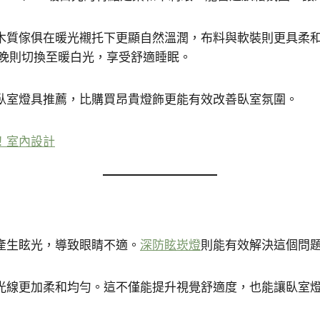
木質傢俱在暖光襯托下更顯自然溫潤，布料與軟裝則更具柔
夜晚則切換至暖白光，享受舒適睡眠。
臥室燈具推薦，比購買昂貴燈飾更能有效改善臥室氛圍。
！室內設計
產生眩光，導致眼睛不適。
深防眩崁燈
則能有效解決這個問
光線更加柔和均勻。這不僅能提升視覺舒適度，也能讓臥室