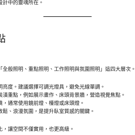
設計中的靈魂所在。
點
「全般照明、重點照明、工作照明與氛圍照明」這四大層次
明亮度。建議選擇可調光燈具，避免光線單調。
裝潢重點，例如展示畫作、床頭背景牆，營造視覺焦點。
境，通常使用鏡前燈、檯燈或床頭燈。
放鬆、浪漫氛圍，是提升臥室質感的關鍵。
化，讓空間不僅實用，也更高級。