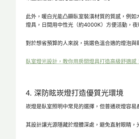
此外，暖白光能凸顯臥室裝潢材質的質感，例如
燈具，日間用中性光（約4000K）方便活動，
對於想省預算的人來說，挑選色溫合適的燈泡與
臥室燈光設計，教你用房間燈具打造高級舒適感
4. 深防眩崁燈打造優質光環境
崁燈是臥室照明中常見的選擇，但普通崁燈容易
其設計讓光源隱藏於燈體深處，避免直射眼睛，