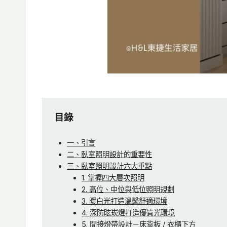
目錄
一、引言
二、臥室照明設計的重要性
三、臥室照明設計六大重點
1. 掌握四大層次照明
2. 高位、中位與低位照明規劃
3. 暖白光打造溫馨舒適環境
4. 深防眩崁燈打造優質光環境
5. 間接燈帶設計－床背板 / 衣櫃下方