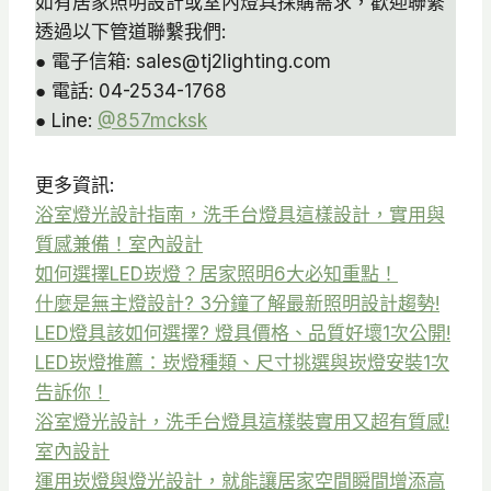
如有居家照明設計或室內燈具採購需求，歡迎聯繫
透過以下管道聯繫我們:
● 電子信箱: sales@tj2lighting.com
● 電話: 04-2534-1768
● Line:
@857mcksk
更多資訊:
浴室燈光設計指南，洗手台燈具這樣設計，實用與
質感兼備！室內設計
如何選擇LED崁燈？居家照明6大必知重點！
什麼是無主燈設計? 3分鐘了解最新照明設計趨勢!
LED燈具該如何選擇? 燈具價格、品質好壞1次公開!
LED崁燈推薦：崁燈種類、尺寸挑選與崁燈安裝1次
告訴你！
浴室燈光設計，洗手台燈具這樣裝實用又超有質感!
室內設計
運用崁燈與燈光設計，就能讓居家空間瞬間增添高