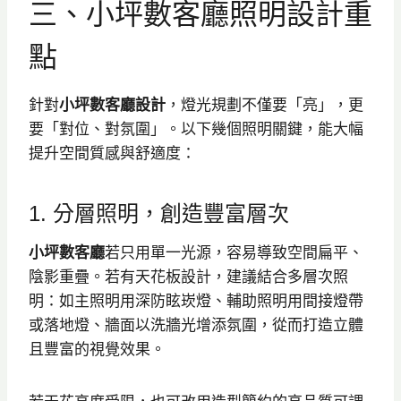
三、小坪數客廳照明設計重
點
針對
小坪數客廳設計
，燈光規劃不僅要「亮」，更
要「對位、對氛圍」。以下幾個照明關鍵，能大幅
提升空間質感與舒適度：
1. 分層照明，創造豐富層次
小坪數客廳
若只用單一光源，容易導致空間扁平、
陰影重疊。若有天花板設計，建議結合多層次照
明：如主照明用深防眩崁燈、輔助照明用間接燈帶
或落地燈、牆面以洗牆光增添氛圍，從而打造立體
且豐富的視覺效果。