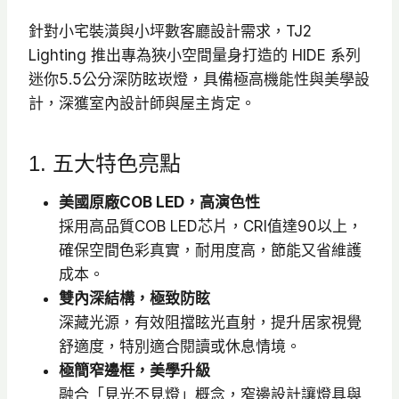
針對小宅裝潢與小坪數客廳設計需求，TJ2
Lighting 推出專為狹小空間量身打造的 HIDE 系列
迷你5.5公分深防眩崁燈，具備極高機能性與美學設
計，深獲室內設計師與屋主肯定。
1. 五大特色亮點
美國原廠COB LED，高演色性
採用高品質COB LED芯片，CRI值達90以上，
確保空間色彩真實，耐用度高，節能又省維護
成本。
雙內深結構，極致防眩
深藏光源，有效阻擋眩光直射，提升居家視覺
舒適度，特別適合閱讀或休息情境。
極簡窄邊框，美學升級
融合「見光不見燈」概念，窄邊設計讓燈具與