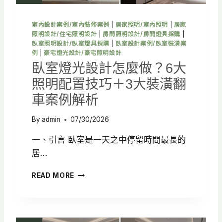
點
，
室內設計案例/室內裝修案例
|
居家照明/室內照明
|
居家
打
照明設計/住宅照明設計
|
房間照明設計/房間燈具採購
|
造
臥室照明設計/臥室燈具採購
|
臥室設計案例/臥室裝潢案
高
例
|
豪宅燈光設計/豪宅照明設計
質
臥室燈光設計怎麼做？6大
感
照明配置技巧＋3大裝潢翻
廚
房
車案例解析
空
間
By
admin
07/30/2026
一、引言 臥室是一天之中停留時間最長的
居…
臥
READ MORE
室
燈
光
設