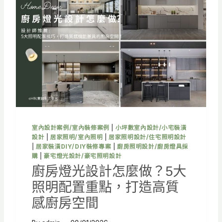
麼
做
？
5
大
照
明
配
置
重
點
，
室內設計案例/室內裝修案例
|
小坪數室內設計/小宅裝潢
打
設計
|
居家照明/室內照明
|
居家照明設計/住宅照明設計
造
|
居家裝潢DIY/DIY裝修專案
|
廚房照明設計/廚房燈具採
舒
購
|
豪宅燈光設計/豪宅照明設計
適
廚房燈光設計怎麼做？5大
質
照明配置重點，打造高質
感
浴
感廚房空間
室
空