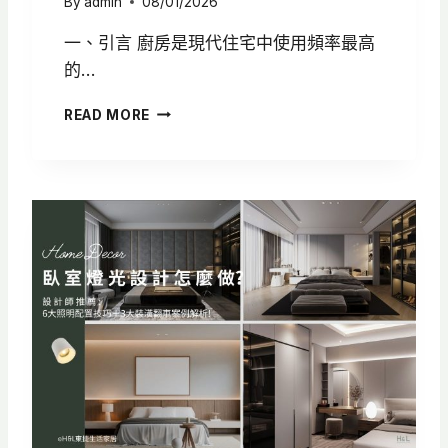
By
admin
08/01/2026
間
一、引言 廚房是現代住宅中使用頻率最高
的…
廚
READ MORE
房
燈
光
設
計
怎
麼
做
？
5
大
照
明
配
置
重