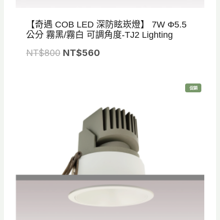
【奇遇 COB LED 深防眩崁燈】 7W Φ5.5
公分 霧黑/霧白 可調角度-TJ2 Lighting
原
目
NT$
800
NT$
560
始
前
價
價
特
促銷
格
格
價
商
品
：
：
N
N
T
T
$
$
8
5
0
6
0
0
。
。