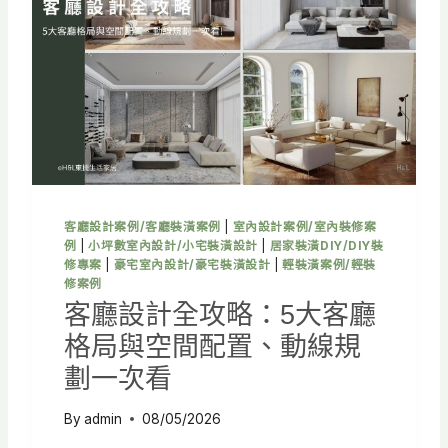
做
？
3
大
技
巧
打
造
療
癒
系
客廳設計案例/客廳裝潢案例
|
室內設計案例/室內裝修案
居
例
|
小坪數室內設計/小宅裝潢設計
|
居家裝潢DIY/DIY裝
家
修專案
|
豪宅室內設計/豪宅裝潢設計
|
輕裝潢案例/輕裝
空
修案例
間
客廳設計全攻略：5大客廳
格局與空間配置、動線規
劃一次看
By
admin
08/05/2026