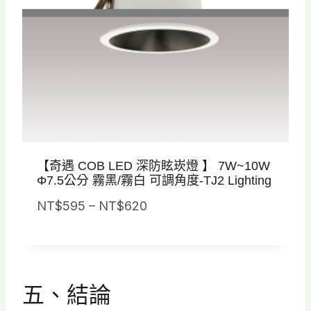
6
5
到
N
T
$
7
3
【奇遇 COB LED 深防眩崁燈 】 7W~10W
0
Φ7.5公分 霧黑/霧白 可調角度-TJ2 Lighting
價
NT$
595
–
NT$
620
格
範
圍
：
五、結論
N