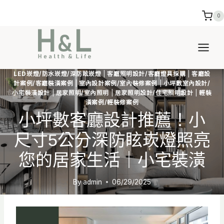
Skip
0
to
content
LED崁燈/防水崁燈/深防眩崁燈
|
客廳照明設計/客廳燈具採購
|
客廳設
計案例/客廳裝潢案例
|
室內設計案例/室內裝修案例
|
小坪數室內設計/
小宅裝潢設計
|
居家照明/室內照明
|
居家照明設計/住宅照明設計
|
輕裝
潢案例/輕裝修案例
小坪數客廳設計推薦！小
尺寸5公分深防眩崁燈照亮
您的居家生活｜小宅裝潢
By
admin
06/29/2025