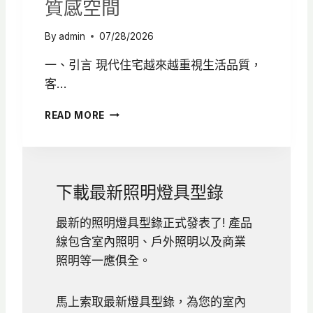
質感空間
解
析
By
admin
07/28/2026
一、引言 現代住宅越來越重視生活品質，
客…
客
READ MORE
廳
燈
光
設
計
下載最新照明燈具型錄
怎
麼
最新的照明燈具型錄正式發表了! 產品
做
線包含室內照明、戶外照明以及商業
？
6
照明等一應俱全。
大
照
馬上索取最新燈具型錄，為您的室內
明