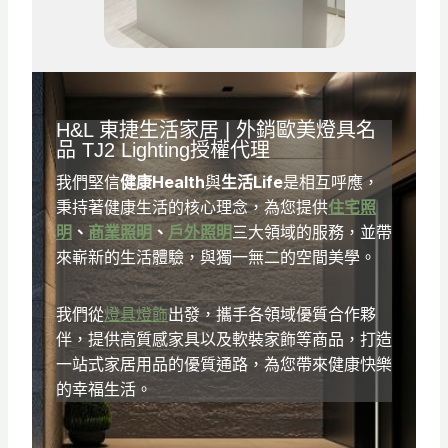
H&L
東捷生活家居
| 外銷歐美燈具名
品
TJ2 Lighting
授權代理
我們堅信
健康Health
與
生活Life
是相互呼應，
秉持著健康生活的核心理念，為您提供
住宅照
明
、
商業照明
、
戶外照明
三大領域的服務，並帶
來嶄新的生活體驗，與獨一無二的空間美學。
我們從
燈具燈飾
出發，攜手各領域優質合作夥
伴，提供高質感家具以及軟裝家飾等商品，打造
一站式家居用品的優質通路，為您帶來健康快樂
的幸福生活。