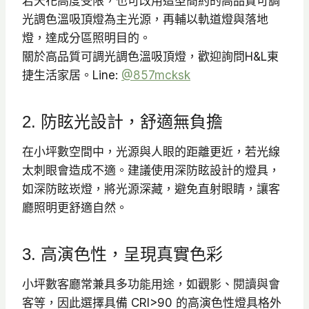
若天花高度受限，也可改用造型簡約的高品質可調
光調色溫吸頂燈為主光源，再輔以軌道燈與落地
燈，達成分區照明目的。
關於高品質可調光調色溫吸頂燈，歡迎詢問H&L東
捷生活家居。Line:
@857mcksk
2. 防眩光設計，舒適無負擔
在小坪數空間中，光源與人眼的距離更近，若光線
太刺眼會造成不適。建議使用深防眩設計的燈具，
如深防眩崁燈，將光源深藏，避免直射眼睛，讓客
廳照明更舒適自然。
3. 高演色性，呈現真實色彩
小坪數客廳常兼具多功能用途，如觀影、閱讀與會
客等，因此選擇具備 CRI>90 的高演色性燈具格外