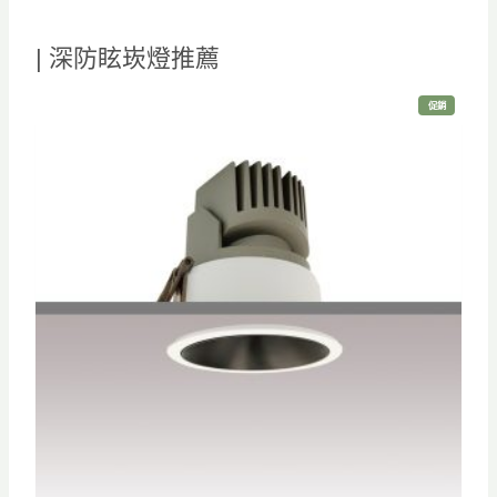
| 深防眩崁燈推薦
特
促銷
價
商
品