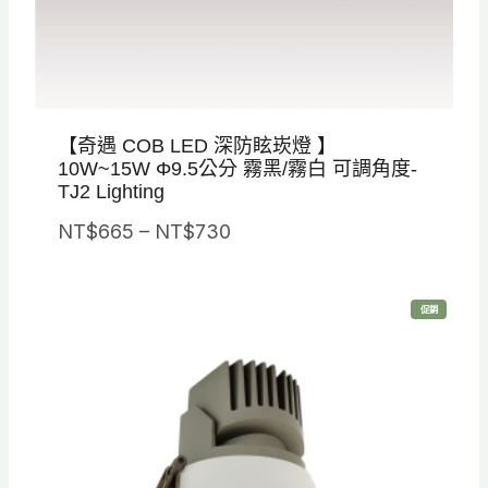
【奇遇 COB LED 深防眩崁燈 】
10W~15W Φ9.5公分 霧黑/霧白 可調角度-
TJ2 Lighting
價
NT$
665
–
NT$
730
格
範
特
促銷
圍
價
商
品
：
N
T
$
6