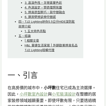
3. 高演色性，呈現真實色彩
4. 色溫設定，營造理想氛圍
5. 燈具造型輕巧，與空間融合
6. 運用壁燈延伸空間感
四、TJ2 Lighting迷你5.5公分HIDE深防眩
崁燈介紹
1. 五大特色亮點
五、結論
| 相關文章
H&L 東捷生活家居 | 外銷歐美燈具名品
TJ2 Lighting授權代理
一、引言
在高房價的城市中，
小坪數
住宅已成為主流選擇。
因此，
小坪數室內設計
與
小宅裝潢設計
在整體的居
家裝修領域越顯重要。即使坪數有限，只要透過精