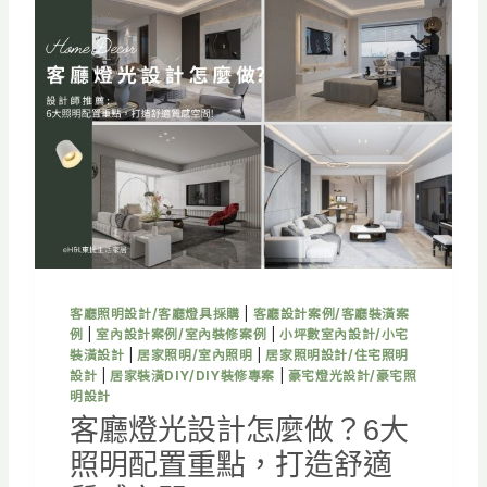
計
怎
麼
做
？
6
大
照
明
配
置
技
巧
＋
客廳照明設計/客廳燈具採購
|
客廳設計案例/客廳裝潢案
3
例
|
室內設計案例/室內裝修案例
|
小坪數室內設計/小宅
大
裝潢設計
|
居家照明/室內照明
|
居家照明設計/住宅照明
裝
設計
|
居家裝潢DIY/DIY裝修專案
|
豪宅燈光設計/豪宅照
潢
明設計
翻
客廳燈光設計怎麼做？6大
車
照明配置重點，打造舒適
案
例