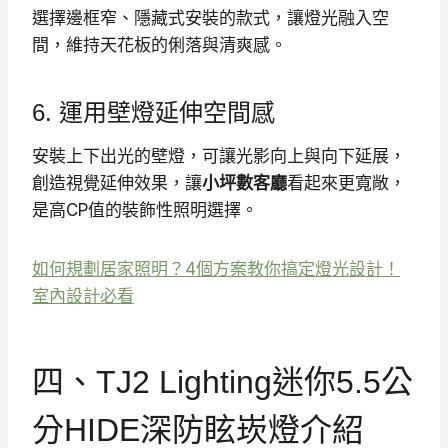
選擇邊框窄、隱藏式安裝的款式，讓燈光融入空
間，維持天花板的俐落與清爽感。
6. 運用壁燈延伸空間感
安裝上下出光的壁燈，可讓光影向上與向下延展，
創造視覺延伸效果，讓
小坪數客廳
看起來更寬敞，
是高CP值的裝飾性照明選擇。
如何規劃居家照明？4個方案教你搞定燈光設計！
室內設計必看
四、TJ2 Lighting迷你5.5公
分HIDE深防眩崁燈介紹