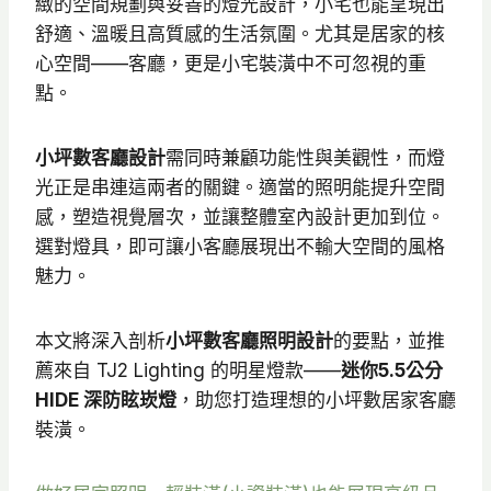
緻的空間規劃與妥善的燈光設計，小宅也能呈現出
舒適、溫暖且高質感的生活氛圍。尤其是居家的核
心空間——客廳，更是小宅裝潢中不可忽視的重
點。
小坪數客廳設計
需同時兼顧功能性與美觀性，而燈
光正是串連這兩者的關鍵。適當的照明能提升空間
感，塑造視覺層次，並讓整體室內設計更加到位。
選對燈具，即可讓小客廳展現出不輸大空間的風格
魅力。
本文將深入剖析
小坪數客廳照明設計
的要點，並推
薦來自 TJ2 Lighting 的明星燈款——
迷你5.5公分
HIDE 深防眩崁燈
，助您打造理想的小坪數居家客廳
裝潢。