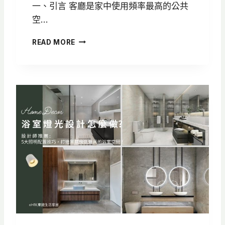
一、引言 客廳是家中使用頻率最高的公共
空…
客
READ MORE
廳
設
計
全
攻
略
：
5
大
客
廳
格
局
與
空
間
配