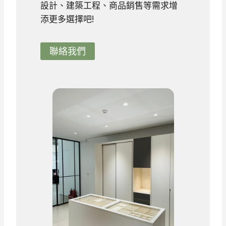
配
設計、建築工程、商品銷售等需求增
置
添更多選擇吧!
重
點
，
聯絡我們
打
造
舒
適
質
感
空
間