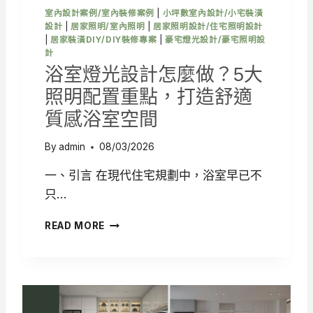
置
室內設計案例/室內裝修案例
|
小坪數室內設計/小宅裝潢
、
設計
|
居家照明/室內照明
|
居家照明設計/住宅照明設計
動
|
居家裝潢DIY/DIY裝修專案
|
豪宅燈光設計/豪宅照明設
線
計
規
浴室燈光設計怎麼做？5大
劃
照明配置重點，打造舒適
一
次
質感浴室空間
看
By
admin
08/03/2026
一、引言 在現代住宅規劃中，浴室早已不
只…
浴
READ MORE
室
燈
光
設
計
怎