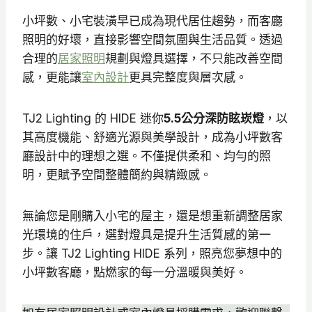
T
小坪數、小宅裝潢早已成為現代居住趨勢，而客廳
$
照明的好壞，直接影響空間氛圍與生活品質。透過
5
合理的
居家照明
規劃與燈具選擇，不只能改善空間
9
感，更能讓
室內設計
更具完整度與層次感。
5
到
TJ2 Lighting 的 HIDE 迷你
5.5公分深防眩崁燈
，以
N
其高度機能、舒適光源與美學設計，成為小坪數客
T
廳設計中的理想之選。不僅提供柔和、均勻的照
$
明，更賦予空間整體簡約與精緻感。
6
2
無論您是剛購入小宅的屋主，還是想重新調整居家
0
光環境的住戶，選對燈具是提升生活質感的第一
步。讓 TJ2 Lighting HIDE 系列，照亮您夢想中的
小坪數客廳，點燃家的每一分溫暖與美好。