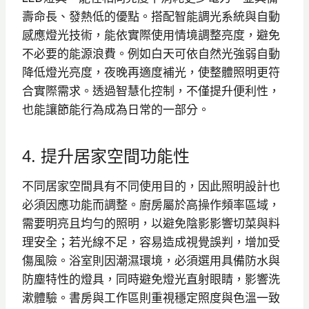
壽命長、發熱低的優點。搭配智能調光系統與自動
感應燈光技術，能依實際使用情境調整亮度，避免
不必要的能源浪費。例如白天可依自然光強弱自動
降低燈光亮度，夜晚再適度補光，使整體照明更符
合實際需求。透過智慧化控制，不僅提升便利性，
也能讓節能行為成為日常的一部分。
4. 提升居家空間功能性
不同居家空間具有不同使用目的，因此照明設計也
必須因應功能而調整。廚房屬於高操作頻率區域，
需要明亮且均勻的照明，以避免陰影影響切菜與料
理安全；若光線不足，容易造成視覺誤判，增加受
傷風險。浴室則因潮濕環境，必須選用具備防水與
防塵特性的燈具，同時避免燈光直射眼睛，影響洗
漱體驗。書房與工作區則重視穩定照度與色溫一致