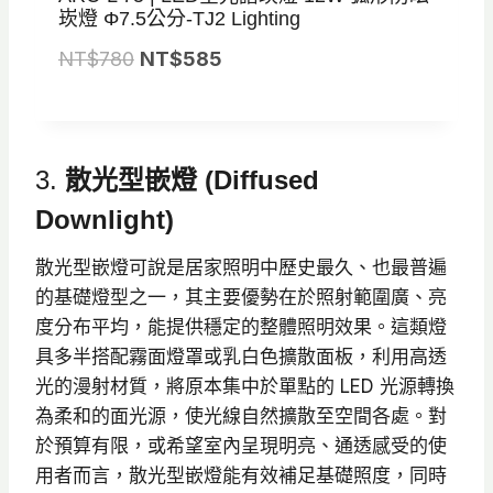
崁燈 Φ7.5公分-TJ2 Lighting
原
目
NT$
780
NT$
585
始
前
價
價
格
格
3.
散光型嵌燈 (Diffused
：
：
N
N
Downlight)
T
T
散光型嵌燈可說是居家照明中歷史最久、也最普遍
$
$
的基礎燈型之一，其主要優勢在於照射範圍廣、亮
7
5
度分布平均，能提供穩定的整體照明效果。這類燈
8
8
具多半搭配霧面燈罩或乳白色擴散面板，利用高透
0
5
光的漫射材質，將原本集中於單點的 LED 光源轉換
。
。
為柔和的面光源，使光線自然擴散至空間各處。對
於預算有限，或希望室內呈現明亮、通透感受的使
用者而言，散光型嵌燈能有效補足基礎照度，同時