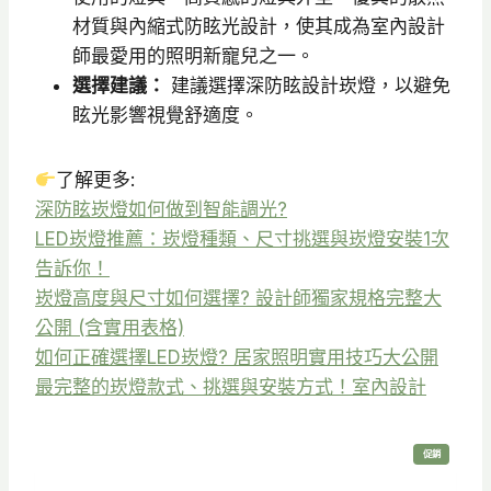
材質與內縮式防眩光設計，使其成為室內設計
師最愛用的照明新寵兒之一。
選擇建議：
建議選擇深防眩設計崁燈，以避免
眩光影響視覺舒適度。
了解更多:
深防眩崁燈如何做到智能調光?
LED崁燈推薦：崁燈種類、尺寸挑選與崁燈安裝1次
告訴你！
崁燈高度與尺寸如何選擇? 設計師獨家規格完整大
公開 (含實用表格)
如何正確選擇LED崁燈? 居家照明實用技巧大公開
最完整的崁燈款式、挑選與安裝方式！室內設計
特
促銷
價
商
品