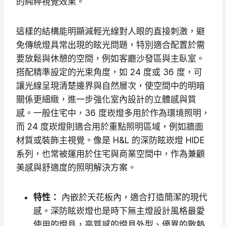
的純粹視覺效果。
這樣的結構能明顯減輕光線對人眼的直接刺激，避
免傳統燈具常出現的眩光問題，特別適合配置於需
要放鬆與休憩的空間，例如客廳沙發區與主臥室。
搭配精準設定的光束角度，如 24 度或 36 度，可
讓光線呈現清楚邊界與自然層次，使空間中的明暗
關係更細緻，進一步強化室內設計的立體感與質
感。一般住宅中，36 度崁燈多用於作為環境照明，
而 24 度崁燈則適合用於重點照明區域，例如牆面
材質或裝飾主視覺。像是 H&L 的深防眩崁燈 HIDE
系列，也常被運用於住宅與商業空間中，作為兼顧
美感與舒適度的照明解決方案。
特性：
內嵌於天花板內，適合打造簡潔的現代
感。深防眩崁燈也是時下無主燈設計風格最愛
使用的燈具，高質感的燈具外型、優異的散熱