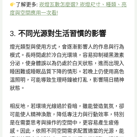
了解更多:
崁燈瓦數怎麼選? 崁燈尺寸、種類、亮
度與空間應用一次看!
3.
不同光源對生活習慣的影響
燈光類型與使用方式，會逐漸影響人的作息與行為
模式。長時間處於冷白光環境，容易抑制褪黑激素
分泌，使身體誤以為仍處於白天狀態，進而出現入
睡困難或睡眠品質下降的情形。若晚上仍使用高色
溫照明，可能導致生理時鐘被打亂，影響隔日精神
狀態。
相反地，若環境光線過於昏暗，雖能營造氣氛，卻
可能使人精神渙散，降低專注力與行動效率，特別
是在需要思考與操作的空間中，更容易產生疲倦
感。因此，依照不同空間需求配置適當的光源，能