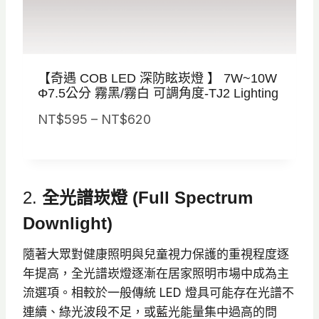
$
7
3
【奇遇 COB LED 深防眩崁燈 】 7W~10W
0
Φ7.5公分 霧黑/霧白 可調角度-TJ2 Lighting
價
NT$
595
–
NT$
620
格
範
圍
2.
全光譜崁燈 (Full Spectrum
：
N
Downlight)
T
隨著大眾對健康照明與兒童視力保護的重視程度逐
$
年提高，全光譜崁燈逐漸在居家照明市場中成為主
5
流選項。相較於一般傳統 LED 燈具可能存在光譜不
9
連續、綠光波段不足，或藍光能量集中過高的問
5