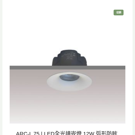
範
特
促銷
圍
價
商
品
：
N
T
$
8
6
0
到
N
T
$
9
2
ARC-L 75 | LED全光譜崁燈 12W 弧形防眩
0