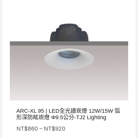
N
N
T
T
$
$
1
1
,
,
5
2
8
5
0
0
。
。
ARC-XL 95 | LED全光譜崁燈 12W/15W 弧
形深防眩崁燈 Φ9.5公分-TJ2 Lighting
價
NT$
860
–
NT$
920
格