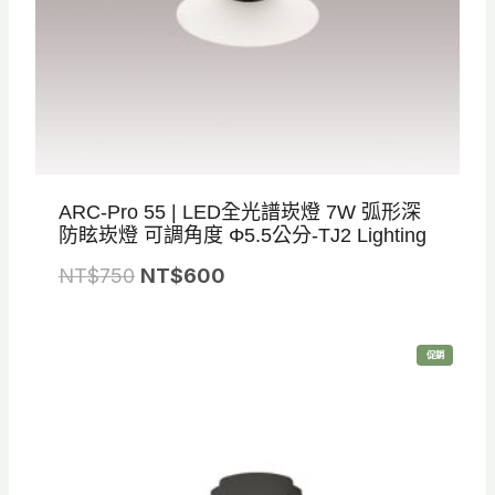
。
。
ARC-Pro 55 | LED全光譜崁燈 7W 弧形深
防眩崁燈 可調角度 Φ5.5公分-TJ2 Lighting
原
目
NT$
750
NT$
600
始
前
價
價
特
促銷
格
格
價
商
品
：
：
N
N
T
T
$
$