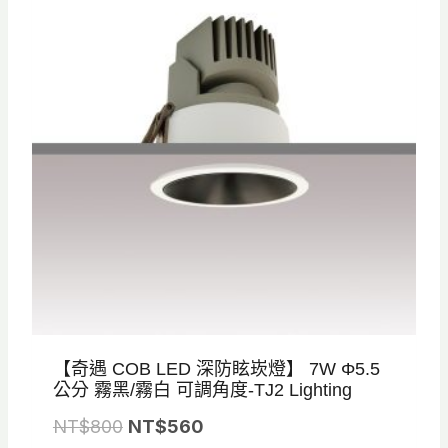
【奇遇 COB LED 深防眩崁燈】 7W Φ5.5
公分 霧黑/霧白 可調角度-TJ2 Lighting
原
目
NT$
800
NT$
560