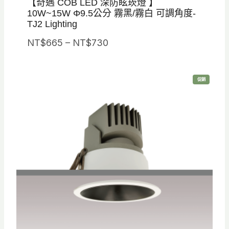
【奇遇 COB LED 深防眩崁燈 】
10W~15W Φ9.5公分 霧黑/霧白 可調角度-
TJ2 Lighting
價
NT$
665
–
NT$
730
格
範
特
促銷
圍
價
商
品
：
N
T
$
6
6
5
到
N
T