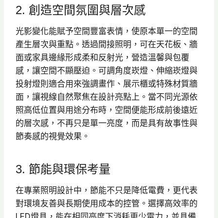
2. 創造空間氛圍與層次感
光影變化能賦予空間豐富表情，使原本單一的空間
產生層次與重點。透過間接照明，可在天花板、牆
面或家具邊緣形成柔和反射光，營造溫馨與包覆
感，讓空間不顯壓迫。可調角度崁燈、伸縮崁燈與
投射燈則適合用來強調畫作、展示櫃或特殊材質牆
面，讓視線自然聚焦在設計亮點上。當不同光源依
照高低位置與用途分布時，空間便能形成前後遠近
的層次感，不再只是單一亮度，而是具有故事性與
節奏感的視覺效果。
3. 節能與環保考量
在專業照明設計中，節能不只是降低電費，更代表
對環境友善與長期使用成本的控管。選擇高效率的
LED燈具，能在相同亮度下消耗更少電力，並具備