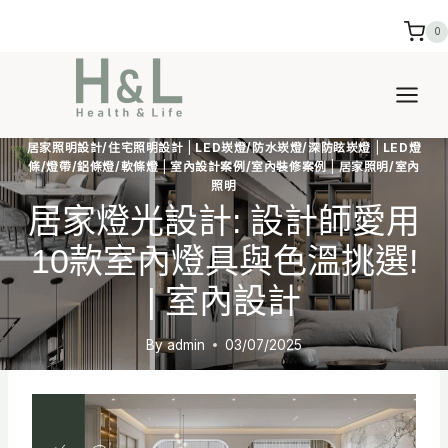
Skip
0
to
content
居家照明設計/住宅照明設計
|
LED崁燈/防水崁燈/深防眩崁燈
|
LED燈
條/燈帶/鋁條燈/軟條燈
|
室內設計案例/室內裝修案例
|
居家照明/室內
照明
居家燈光設計: 設計師愛用
10款室內燈具與色溫挑選!
| 室內設計
By
admin
03/07/2025