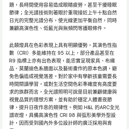
題，長時間使用容易造成眼睛疲勞，甚至干擾睡眠
到
節律；全光譜技術則著眼於重現接近上午十點自然
N
日光的完整光譜分布，使光線更加平衡自然，同時
T
兼顧高演色性、低藍光與無頻閃等護眼條件。
$
6
此類燈具在色彩表現上具有明顯優勢，其演色性指
2
數（CRI）多能維持在 95 以上，部分產品甚至在
0
R9 指標上亦有出色表現，能忠實呈現家具、布織
品、莫蘭迪色系牆面以及藝術畫作的原本色調，避
免色偏造成視覺落差。對於家中有學齡孩童需要長
時間閱讀學習，或對生活空間色彩準確度有高度要
求的族群而言，全光譜照明可說是目前兼顧健康與
視覺品質的理想方案，並有助於穩定人體晝夜節
律，提升日夜作息的規律性。例如 H&L 的ARC全光
譜崁燈，具備高演色性 CRI 98 與弧形美學外型設
計，因而受到國內外多位設計師的廣泛採用與肯