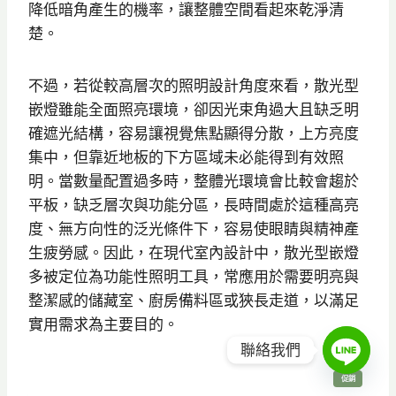
降低暗角產生的機率，讓整體空間看起來乾淨清
楚。
不過，若從較高層次的照明設計角度來看，散光型
嵌燈雖能全面照亮環境，卻因光束角過大且缺乏明
確遮光結構，容易讓視覺焦點顯得分散，上方亮度
集中，但靠近地板的下方區域未必能得到有效照
明。當數量配置過多時，整體光環境會比較會趨於
平板，缺乏層次與功能分區，長時間處於這種高亮
度、無方向性的泛光條件下，容易使眼睛與精神產
生疲勞感。因此，在現代室內設計中，散光型嵌燈
多被定位為功能性照明工具，常應用於需要明亮與
整潔感的儲藏室、廚房備料區或狹長走道，以滿足
實用需求為主要目的。
聯絡我們
特
促銷
價
商