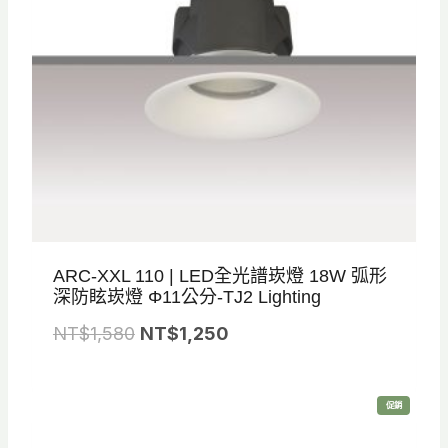
7
6
5
0
0
0
。
。
ARC-XXL 110 | LED全光譜崁燈 18W 弧形
深防眩崁燈 Φ11公分-TJ2 Lighting
原
目
NT$
1,580
NT$
1,250
始
前
價
價
特
促銷
格
格
價
商
品
：
：