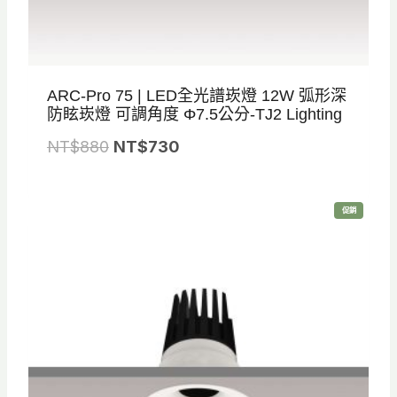
ARC-Pro 75 | LED全光譜崁燈 12W 弧形深
防眩崁燈 可調角度 Φ7.5公分-TJ2 Lighting
原
目
NT$
880
NT$
730
始
前
價
價
特
促銷
格
格
價
商
品
：
：
N
N
T
T
$
$
8
7
8
3
0
0