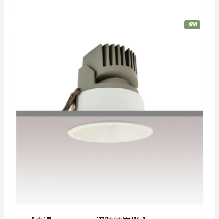
始
前
價
價
特
促銷
格
格
價
商
品
：
：
N
N
T
T
$
$
8
5
0
6
0
0
。
。