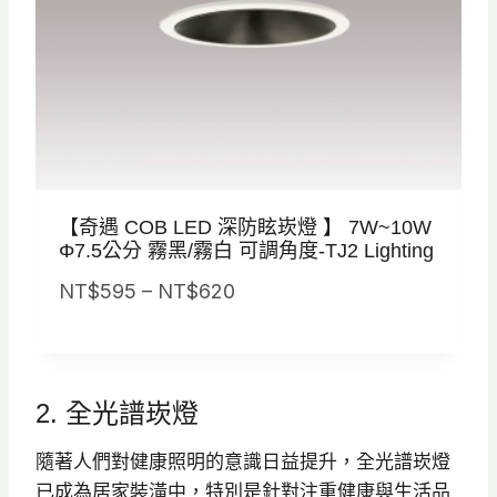
5
到
N
T
$
7
3
【奇遇 COB LED 深防眩崁燈 】 7W~10W
0
Φ7.5公分 霧黑/霧白 可調角度-TJ2 Lighting
價
NT$
595
–
NT$
620
格
範
圍
2. 全光譜崁燈
：
N
隨著人們對健康照明的意識日益提升，全光譜崁燈
T
已成為居家裝潢中，特別是針對注重健康與生活品