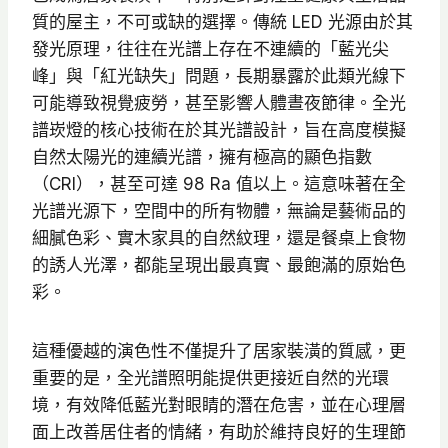
$
質的屋主，不可或缺的選擇。傳統 LED 光源由於其
5
發光原理，往往在光譜上存在不連續的「藍光尖
9
峰」與「紅光缺失」問題，長期暴露於此類光線下
5
可能導致視覺疲勞，甚至影響人體晝夜節律。全光
到
譜崁燈的核心技術在於其光譜設計，旨在高度模擬
N
自然太陽光的連續光譜，擁有極高的顯色指數
T
（CRI），甚至可達 98 Ra 值以上。這意味著在全
$
光譜光源下，空間中的所有物體，無論是藝術品的
6
細膩色彩、實木家具的自然紋理，還是餐桌上食物
2
的誘人光澤，都能呈現出最真實、最飽滿的原始色
0
彩。
這種優越的演色性不僅提升了居家裝潢的質感，更
重要的是，全光譜照明能提供更接近自然的光環
境，有效降低藍光對眼睛的潛在危害，並在心理層
面上改善居住者的情緒，有助於維持良好的生理節