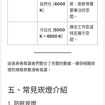
自然光 (
4000
房、廚房等需
K
)
要專注的空
間。
適合工作區或
冷白光 (
5000
特定展示空
K ~ 6500 K
)
間。
這張表格幫讀者們整合了完整的數據，確保相關崁
燈的規格參數清晰易讀。
五、常見崁燈介紹
1. 防眩崁燈