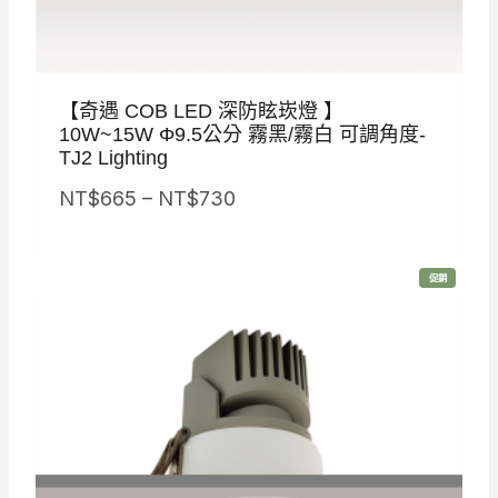
【奇遇 COB LED 深防眩崁燈 】
10W~15W Φ9.5公分 霧黑/霧白 可調角度-
TJ2 Lighting
價
NT$
665
–
NT$
730
格
範
特
促銷
圍
價
商
品
：
N
T
$
6
6