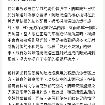
在追求極致居住品質的現代裝潢中，防眩設計已從
加分項躍升為核心要求。防眩崁燈的核心技術在於
其光學結構的精妙配置，通常採用深凹的燈杯設
計，讓 LED 光源深藏於燈具內部，從而形成一個遮
光角度。當人眼在正常的平視或仰視角度時，視線
不會直接接觸到發光體，而是接收到經過多次反射
或折射後的柔和光線。這種「見光不見燈」的效
果，能有效消除傳統崁燈因直射光造成的眩光與刺
眼感，極大地提升了空間的視覺舒適度。
設計師尤其偏愛將防眩崁燈應用於客廳的沙發區上
方、餐廳的餐桌照明，以及臥室的床頭區域。在這
些需要長時間停留或放鬆的空間，防眩崁燈能避免
光源對眼睛的直接刺激，營造出一種高級酒店般的
寧靜與奢華感。同時，確保即使在光線充足的情況
下，也不會對人眼造成任何負擔，讓居住者感受到