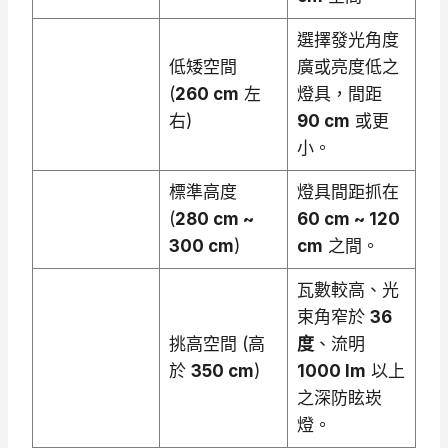
選擇發光角度
低矮空間
廣或亮度低之
(
260 cm
左
燈具，間距
右)
90 cm
或更
小。
標準高度
燈具間距抓在
(
280 cm ~
60 cm ~ 120
300 cm
)
cm
之間。
瓦數較高、光
束角窄於
36
挑高空間 (高
度
、流明
於
350 cm
)
1000 lm
以上
之深防眩崁
燈。