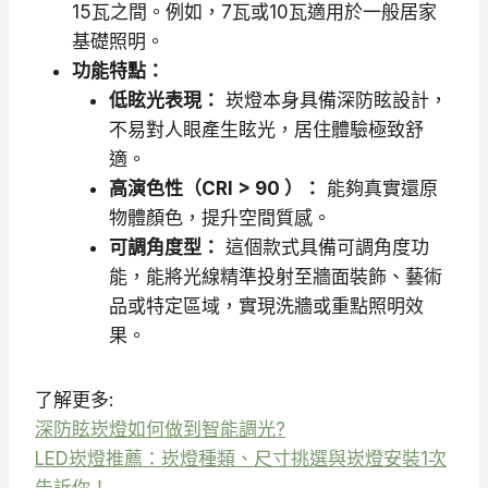
15瓦之間。例如，7瓦或10瓦適用於一般居家
基礎照明。
功能特點：
低眩光表現：
崁燈本身具備深防眩設計，
不易對人眼產生眩光，居住體驗極致舒
適。
高演色性（CRI > 90 ）：
能夠真實還原
物體顏色，提升空間質感。
可調角度型：
這個款式具備可調角度功
能，能將光線精準投射至牆面裝飾、藝術
品或特定區域，實現洗牆或重點照明效
果。
了解更多:
深防眩崁燈如何做到智能調光?
LED崁燈推薦：崁燈種類、尺寸挑選與崁燈安裝1次