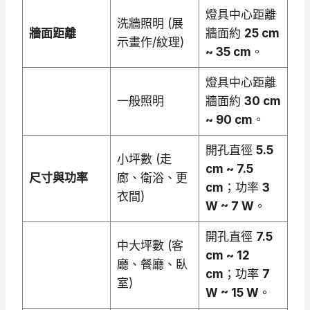
燈具中心距離
洗牆照明 (展
牆面距離
牆面約
25 cm
示畫作/紋理)
~ 35 cm
。
燈具中心距離
一般照明
牆面約
30 cm
~ 90 cm
。
開孔直徑
5.5
小坪數 (走
cm ~ 7.5
尺寸與功率
廊、衛浴、更
cm
；功率
3
衣間)
W ~ 7 W
。
開孔直徑
7.5
中大坪數 (客
cm ~ 12
廳、餐廳、臥
cm
；功率
7
室)
W ~ 15 W
。