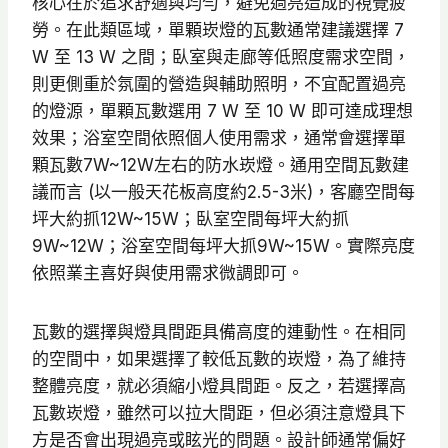
核心在於追求舒適與均勻，避免過亮造成的視覺疲
勞。在此類區域，單顆崁燈的瓦數通常建議選擇 7
W 至 13 W 之間；臥室與走廊等低照度需求空間，
則更側重於氛圍的營造與輔助照明，不宜配置過亮
的燈源，單顆瓦數選用 7 W 至 10 W 即可達成理想
效果；浴室空間依照個人使用需求，通常會選擇單
顆瓦數7W~12W左右的防水崁燈。通用空間瓦數建
議而言 (以一般天花板高度約2.5-3米)，客廳空間每
坪大約抓12W~15W；臥室空間每坪大約抓
9W~12W；浴室空間每坪大抓9W~15W。實際亮度
依照業主喜好與使用需求微調即可。
瓦數的選擇與燈具間距具備高度的連動性。在相同
的空間中，如果選擇了較低瓦數的崁燈，為了維持
整體亮度，就必須縮小燈具間距。反之，若選擇高
瓦數崁燈，雖然可以拉大間距，但必須注意燈具下
方是否會出現過亮或眩光的問題。設計師通常偏好