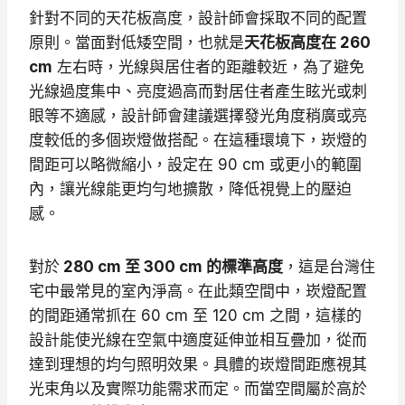
針對不同的天花板高度，設計師會採取不同的配置
原則。當面對低矮空間，也就是
天花板高度在 260
cm
左右時，光線與居住者的距離較近，為了避免
光線過度集中、亮度過高而對居住者產生眩光或刺
眼等不適感，設計師會建議選擇發光角度稍廣或亮
度較低的多個崁燈做搭配。在這種環境下，崁燈的
間距可以略微縮小，設定在 90 cm 或更小的範圍
內，讓光線能更均勻地擴散，降低視覺上的壓迫
感。
對於
280 cm 至 300 cm 的標準高度
，這是台灣住
宅中最常見的室內淨高。在此類空間中，崁燈配置
的間距通常抓在 60 cm 至 120 cm 之間，這樣的
設計能使光線在空氣中適度延伸並相互疊加，從而
達到理想的均勻照明效果。具體的崁燈間距應視其
光束角以及實際功能需求而定。而當空間屬於高於