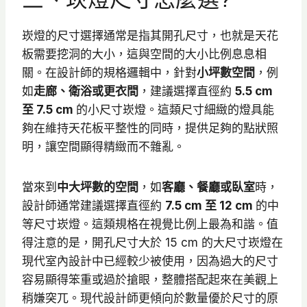
崁燈的尺寸選擇通常是指其開孔尺寸，也就是天花
板需要挖洞的大小，這與空間的大小比例息息相
關。在設計師的規格邏輯中，針對
小坪數空間
，例
如
走廊、衛浴或更衣間
，建議選擇直徑約
5.5 cm
至 7.5 cm
的小尺寸崁燈。這類尺寸細緻的燈具能
夠在維持天花板平整性的同時，提供足夠的點狀照
明，讓空間顯得精緻而不雜亂。
當來到
中大坪數的空間
，如
客廳、餐廳或臥室
時，
設計師通常建議選擇直徑約
7.5 cm 至 12 cm
的中
等尺寸崁燈。這類規格在視覺比例上最為和諧。值
得注意的是，開孔尺寸大於 15 cm 的大尺寸崁燈在
現代室內設計中已經較少被使用，因為過大的尺寸
容易顯得笨重或過於搶眼，整體搭配起來在美觀上
稍嫌突兀。現代設計師更傾向於數量優於尺寸的原