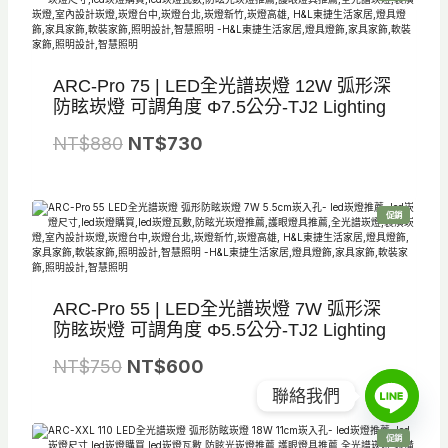
價
商
品
ARC-Pro 75 | LED全光譜崁燈 12W 弧形深
防眩崁燈 可調角度 Φ7.5公分-TJ2 Lighting
原
目
NT$
880
NT$
730
始
前
價
價
特
促銷
格
格
價
商
品
：
：
N
N
ARC-Pro 55 | LED全光譜崁燈 7W 弧形深
T
T
防眩崁燈 可調角度 Φ5.5公分-TJ2 Lighting
$
$
原
目
NT$
750
8
NT$
600
7
始
前
8
3
聯絡我們
價
價
0
0
特
促銷
價