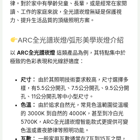
律。對於家中有學齡兒童、長輩，或是經常在家閱
讀、工作的家庭來說，全光譜崁燈無疑是保護視
力、提升生活品質的頂級照明方案。
ARC全光譜崁燈/弧形美學崁燈介紹
以
ARC全光譜崁燈
這類產品為例，其特點集中於
極致的色彩表現和光線舒適度：
尺寸：
由於其照明技術要求較高，尺寸選擇多
樣，有5.5公分開孔、7.5公分開孔、9.5公分開
孔、11公分開孔等中小型尺寸。
色溫：
由於追求自然光，常見色溫範圍從溫暖
的 3000K 到自然的 4000K，甚至到冷白光
5700K，ARC全光譜崁燈智能款式更提供可變
色溫或晝夜節律等照明功能。
瓦數：
一般家用瓦數通常在7瓦到15瓦之間，