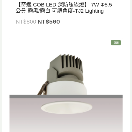
【奇遇 COB LED 深防眩崁燈】 7W Φ5.5
公分 霧黑/霧白 可調角度-TJ2 Lighting
原
目
NT$
800
NT$
560
始
前
價
價
特
促銷
格
格
價
商
品
：
：
N
N
T
T
$
$
8
5
0
6
0
0
。
。