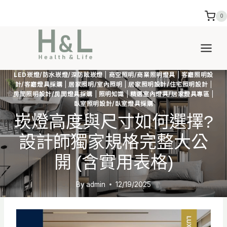
Skip
0
to
content
LED崁燈/防水崁燈/深防眩崁燈
|
商空照明/商業照明燈具
|
客廳照明設
計/客廳燈具採購
|
居家照明/室內照明
|
居家照明設計/住宅照明設計
|
房間照明設計/房間燈具採購
|
照明知識
|
精選室內燈具/居家燈具專區
|
臥室照明設計/臥室燈具採購
崁燈高度與尺寸如何選擇?
設計師獨家規格完整大公
開 (含實用表格)
By
admin
12/19/2025