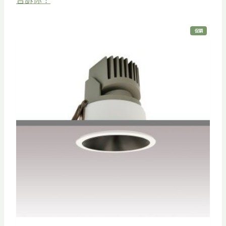
告訴你！
特
促銷
價
商
品