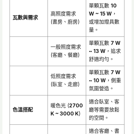
單顆瓦數
10
高照度需求
W ~ 15 W
，
瓦數與需求
(書房、廚房)
或增加燈具數
量。
單顆瓦數
7 W
一般照度需求
~ 13 W
，追求
(客廳、餐廳)
舒適均勻。
單顆瓦數
7 W
低照度需求
~ 10 W
，側重
(臥室、走廊)
氛圍營造。
適合臥室、客
暖色光 (
2700
色溫搭配
廳等需要放鬆
K ~ 3000 K
)
的空間。
適合客廳、書