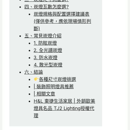
四、崁燈瓦數怎麼選?
崁燈規格與配置選擇建議表
(僅供參考，應依現場情形判
斷)
五、常見崁燈介紹
1. 防眩崁燈
2. 全光譜崁燈
3. 防水崁燈
4. 散光型崁燈
六、結論
各種尺寸崁燈挑選
| 裝飾照明燈具推薦
| 相關文章
H&L 東捷生活家居 | 外銷歐美
燈具名品 TJ2 Lighting授權代
理