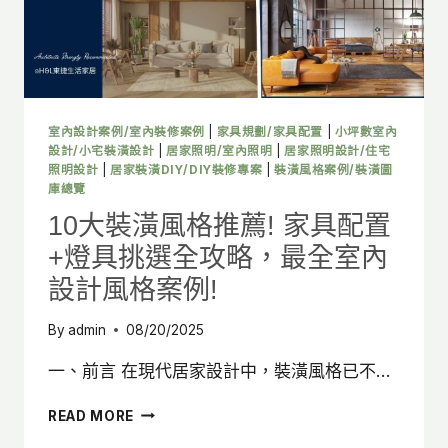
大
熱
門
風
格
一
次
室內設計案例/室內裝修案例
|
家具規劃/家具配置
|
小坪數室內
掌
設計/小宅裝潢設計
|
居家照明/室內照明
|
居家照明設計/住宅
握!
照明設計
|
居家裝潢DIY/DIY裝修專案
|
裝潢風格案例/裝潢圖
庫總覽
10大裝潢風格推薦! 家具配置
+燈具挑選全攻略，最全室內
設計風格案例!
By
admin
08/20/2025
一、前言 在現代居家設計中，裝潢風格已不…
10
READ MORE
大