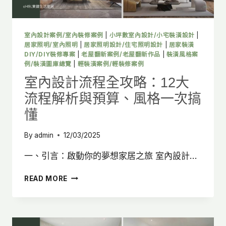
軟
裝
案
例
室內設計案例/室內裝修案例
|
小坪數室內設計/小宅裝潢設計
|
一
居家照明/室內照明
|
居家照明設計/住宅照明設計
|
居家裝潢
次
DIY/DIY裝修專案
|
老屋翻新案例/老屋翻新作品
|
裝潢風格案
例/裝潢圖庫總覽
|
輕裝潢案例/輕裝修案例
看！
室內設計流程全攻略：12大
流程解析與預算、風格一次搞
懂
By
admin
12/03/2025
一、引言：啟動你的夢想家居之旅 室內設計…
室
READ MORE
內
設
計
流