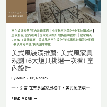
具
規
劃
+6
大
燈
室內設計案例/室內裝修案例
|
小坪數室內設計/小宅裝潢設計
|
具
居家照明/室內照明
|
居家照明設計/住宅照明設計
|
居家裝潢
挑
DIY/DIY裝修專案
|
美式風格室內設計/美式風格裝潢設計案例
|
裝潢風格案例/裝潢圖庫總覽
選
一
美式風裝潢推薦: 美式風家具
次
規劃+6大燈具挑選一次看! 室
看!
室
內設計
內
設
By
admin
08/17/2025
計
一、引言 在眾多居家風格中，美式風裝潢一…
美
READ MORE
式