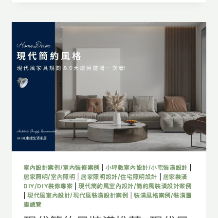
裝
潢
風
格
推
薦!
家
具
配
置
+燈
具
挑
選
全
攻
略，
室內設計案例/室內裝修案例
|
小坪數室內設計/小宅裝潢設計
|
最
居家照明/室內照明
|
居家照明設計/住宅照明設計
|
居家裝潢
全
DIY/DIY裝修專案
|
現代簡約風室內設計/簡約風裝潢設計案例
|
現代風室內設計/現代風裝潢設計案例
|
裝潢風格案例/裝潢圖
室
庫總覽
內
設