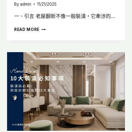
By
admin
11/21/2025
一、引言 老屋翻新不像一般裝潢，它牽涉的…
老
READ MORE
屋
翻
新
全
攻
略:
設
計
師
教
你
老
屋
翻
新
4