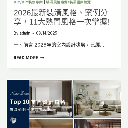
大
DIY/DIY裝修專案
|
裝潢風格案例/裝潢圖庫總覽
風
2026最新裝潢風格、案例分
格
享，11大熱門風格一次掌握!
的
高
質
By
admin
09/14/2025
感
家
一、前言 2026年的室內設計趨勢，已經…
居！
2026
READ MORE
最
新
裝
潢
風
格、
案
例
分
享，
11