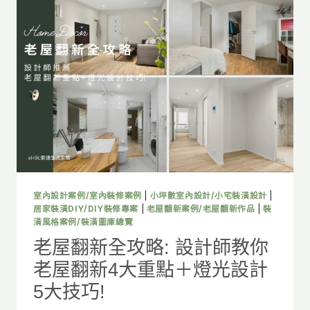
程
全
攻
略：
12
大
流
程
解
析
與
預
算、
風
室內設計案例/室內裝修案例
|
小坪數室內設計/小宅裝潢設計
|
格
居家裝潢DIY/DIY裝修專案
|
老屋翻新案例/老屋翻新作品
|
裝
一
潢風格案例/裝潢圖庫總覽
次
老屋翻新全攻略: 設計師教你
搞
老屋翻新4大重點＋燈光設計
懂
5大技巧!