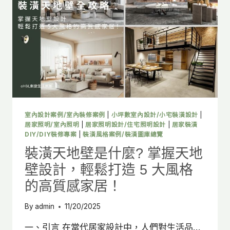
哪
些?
居
家
裝
潢
前
須
與
設
計
室內設計案例/室內裝修案例
|
小坪數室內設計/小宅裝潢設計
|
師
居家照明/室內照明
|
居家照明設計/住宅照明設計
|
居家裝潢
討
DIY/DIY裝修專案
|
裝潢風格案例/裝潢圖庫總覽
論
裝潢天地壁是什麼? 掌握天地
的
壁設計，輕鬆打造 5 大風格
10
大
的高質感家居！
重
點！
By
admin
11/20/2025
一、引言 在當代居家設計中，人們對生活品…