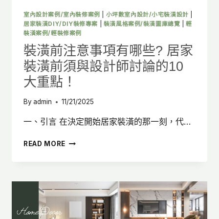
大
重
室內設計案例/室內裝修案例
|
小坪數室內設計/小宅裝潢設計
|
點
居家裝潢DIY/DIY裝修專案
|
裝潢風格案例/裝潢圖庫總覽
|
輕
＋
裝潢案例/輕裝修案例
燈
裝潢前注意事項有哪些? 居家
光
裝潢前須與設計師討論的10
設
計
大重點！
5
大
By
admin
11/21/2025
技
巧!
一、引言 在決定開始居家裝潢的那一刻，代…
裝
READ MORE
潢
前
注
意
事
項
有