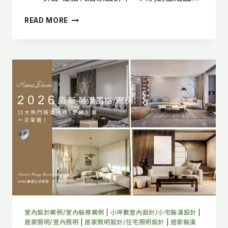
裝
READ MORE
潢
天
地
壁
是
什
麼?
掌
握
天
地
壁
設
計，
輕
鬆
打
造
室內設計案例/室內裝修案例
|
小坪數室內設計/小宅裝潢設計
|
5
居家照明/室內照明
|
居家照明設計/住宅照明設計
|
居家裝潢