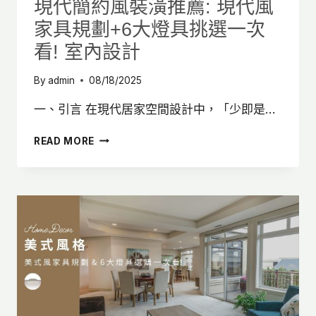
現代簡約風裝潢推薦: 現代風
計
家具規劃+6大燈具挑選一次
風
格
看! 室內設計
案
例!
By
admin
08/18/2025
一、引言 在現代居家空間設計中，「少即是…
現
READ MORE
代
簡
約
風
裝
潢
推
薦:
現
代
風
家