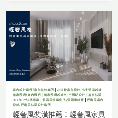
風
裝
潢
推
薦:
美
式
風
家
具
規
劃
+6
大
燈
具
挑
室內設計案例/室內裝修案例
|
小坪數室內設計/小宅裝潢設計
|
選
居家照明/室內照明
|
居家照明設計/住宅照明設計
|
居家裝潢
一
DIY/DIY裝修專案
|
裝潢風格案例/裝潢圖庫總覽
|
輕奢風室內
設計/輕奢風裝潢設計案例
次
看!
輕奢風裝潢推薦：輕奢風家具
室