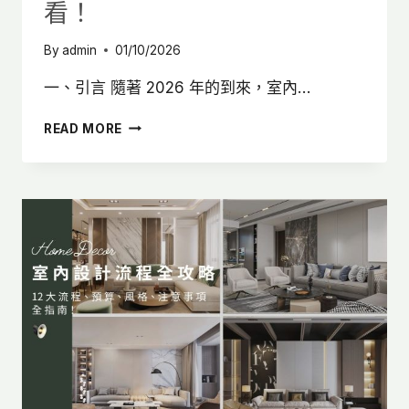
看！
By
admin
01/10/2026
一、引言 隨著 2026 年的到來，室內…
【2026】
READ MORE
室
內
設
計
風
格
TOP
11
＆
設
計
師
精
選