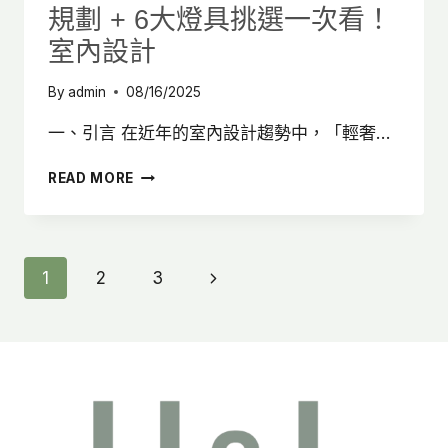
規劃 + 6大燈具挑選一次看！
內
設
室內設計
計
By
admin
08/16/2025
一、引言 在近年的室內設計趨勢中，「輕奢…
輕
READ MORE
奢
風
裝
潢
Page
Next
1
2
3
推
薦：
Page
Navigation
輕
奢
風
家
具
規
劃