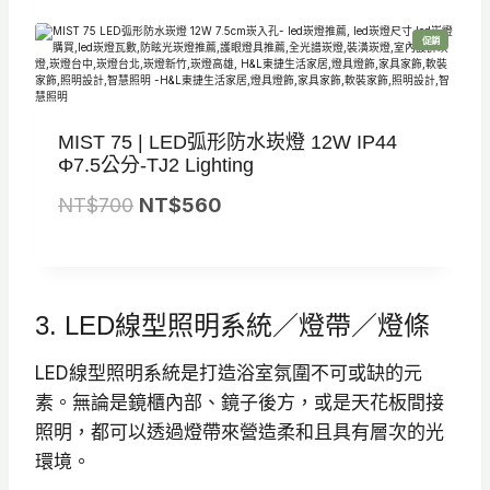
價
價
2
0
特
促銷
格
格
8
8
價
商
品
：
：
0
0
N
N
。
。
MIST 75 | LED弧形防水崁燈 12W IP44
T
T
Φ7.5公分-TJ2 Lighting
$
$
原
目
NT$
700
8
NT$
560
7
始
前
8
2
價
價
0
0
格
格
。
。
3. LED線型照明系統／燈帶／燈條
：
：
N
N
LED線型照明系統是打造浴室氛圍不可或缺的元
T
T
素。無論是鏡櫃內部、鏡子後方，或是天花板間接
$
$
照明，都可以透過燈帶來營造柔和且具有層次的光
7
5
環境。
0
6