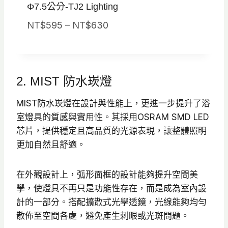
Φ7.5公分-TJ2 Lighting
價
NT$
595
–
NT$
630
格
範
圍
2. MIST 防水崁燈
：
N
MIST防水崁燈在設計與性能上，更進一步提升了浴
T
室燈具的質感與實用性。其採用OSRAM SMD LED
$
芯片，提供穩定且高品質的光源表現，讓整體照明
5
更加自然且舒適。
9
5
在外觀設計上，弧形面框的設計能夠提升空間美
到
學，使燈具不再只是功能性存在，而是成為室內設
N
計的一部分。搭配擴散式光學透鏡，光線能夠均勻
T
散佈至空間各處，避免產生刺眼或光斑問題。
$