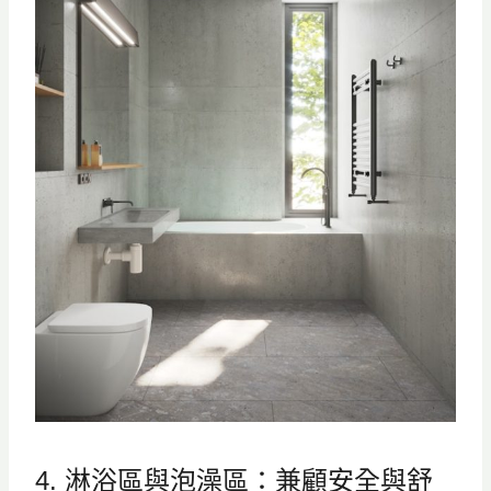
4. 淋浴區與泡澡區：兼顧安全與舒