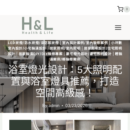
Skip
0
to
content
LED崁燈/防水崁燈/深防眩崁燈
|
室內設計案例/室內裝修案例
|
小坪數
室內設計/小宅裝潢設計
|
居家照明/室內照明
|
居家照明設計/住宅照明
設計
|
居家裝潢DIY/DIY裝修專案
|
豪宅燈光設計/豪宅照明設計
|
輕裝
潢案例/輕裝修案例
浴室燈光設計：5大照明配
置與浴室燈具推薦，打造
空間高級感！
By
admin
03/23/2026