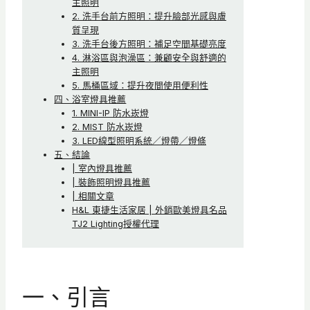
主照明
2. 洗手台前方照明：提升臉部光感與膚
質呈現
3. 洗手台後方照明：補足空間基礎亮度
4. 淋浴區與泡澡區：兼顧安全與舒適的
主照明
5. 馬桶區域：提升夜間使用便利性
四、浴室燈具推薦
1. MINI-IP 防水崁燈
2. MIST 防水崁燈
3. LED線型照明系統／燈帶／燈條
五、結論
| 室內燈具推薦
| 裝飾照明燈具推薦
| 相關文章
H&L 東捷生活家居 | 外銷歐美燈具名品
TJ2 Lighting授權代理
一、引言