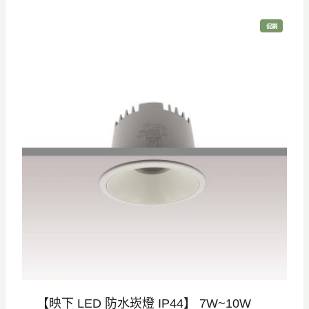
價
價
特
促銷
格
格
價
商
品
：
：
N
N
T
T
$
$
9
6
8
9
0
0
。
。
【映下 LED 防水崁燈 IP44】 7W~10W