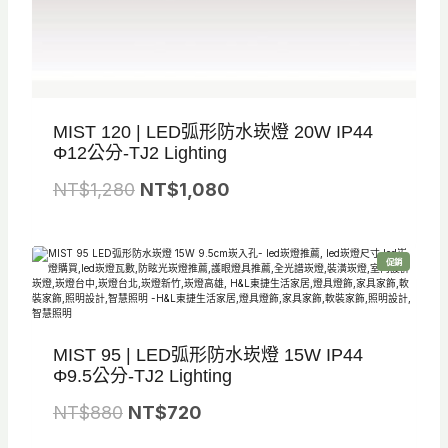
MIST 120 | LED弧形防水崁燈 20W IP44
Φ12公分-TJ2 Lighting
原
目
NT$
1,280
NT$
1,080
始
前
價
價
特
促銷
格
格
價
商
品
：
：
N
N
MIST 95 | LED弧形防水崁燈 15W IP44
T
T
Φ9.5公分-TJ2 Lighting
$
$
原
目
NT$
880
NT$
1
720
1
始
前
,
,