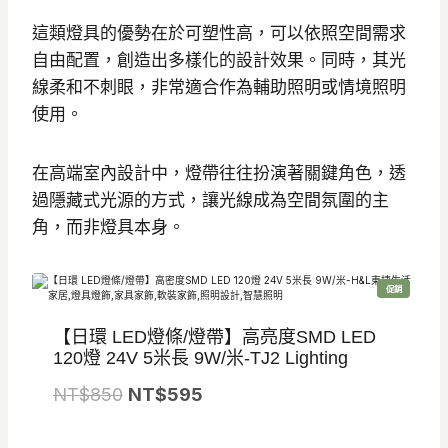
0
0
這類燈具的優勢在於可塑性高，可以依照空間需求
。
。
自由配置，創造出多樣化的設計效果。同時，其光
線柔和不刺眼，非常適合作為輔助照明或情境照明
使用。
在高端室內設計中，燈帶往往扮演著關鍵角色，透
過隱藏式光源的方式，讓光線成為空間氛圍的主
角，而非燈具本身。
特
促銷
價
商
品
【日環 LED燈條/燈帶】高亮度SMD LED
120燈 24V 5米長 9W/米-TJ2 Lighting
原
目
NT$
850
NT$
595
始
前