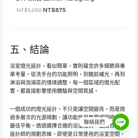
T
T
原
目
NT$
1,250
NT$
875
$
$
始
前
1
1
價
價
,
,
格
格
5
0
：
：
五、結論
0
5
N
N
0
0
T
T
浴室燈光設計，看似簡單，實則蘊含許多細節與專
。
。
$
$
業考量。從洗手台的功能照明，到鏡前補光，再到
1
8
淋浴與泡澡區的情境調整，每一個區域的燈光配
,
7
置，都直接影響使用體驗與空間質感。
2
5
5
。
一個成功的燈光設計，不只是讓空間變亮，而是透
0
過多層次的光源規劃，讓功能性與氛圍感同時達到
。
聯絡我們
最佳平衡。透過選擇合適的浴室燈具，並結合專業
設計師的規劃思維，即使是日常使用的浴室空間，