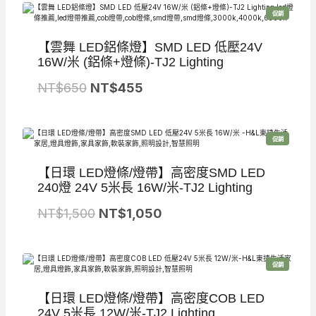
價
價
特
促銷
格
格
價
商
品
：
：
【雲舞 LED鋁條燈】SMD LED 低壓24V
N
N
16W/米 (鋁條+燈條)-TJ2 Lighting
T
T
原
目
NT$
650
NT$
455
$
$
始
前
8
5
價
價
5
9
特
促銷
格
格
價
商
0
5
品
：
：
【日環 LED燈條/燈帶】高密度SMD LED
。
。
N
N
240燈 24V 5米長 16W/米-TJ2 Lighting
T
T
原
目
NT$
1,500
NT$
1,050
$
$
始
前
6
4
價
價
5
5
特
促銷
格
格
價
商
0
5
品
：
：
【日環 LED燈條/燈帶】高密度COB LED
。
。
N
N
24V 5米長 12W/米-TJ2 Lighting