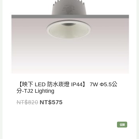
【映下 LED 防水崁燈 IP44】 7W Φ5.5公
分-TJ2 Lighting
原
目
NT$
820
NT$
575
始
前
價
價
特
促銷
格
格
價
商
品
：
：