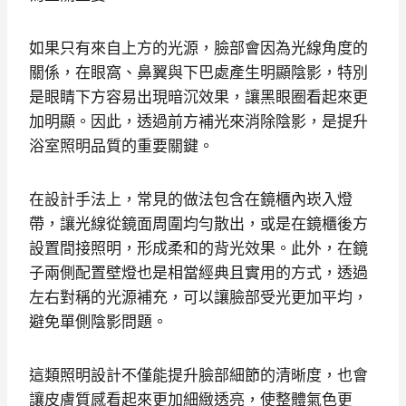
如果只有來自上方的光源，臉部會因為光線角度的
關係，在眼窩、鼻翼與下巴處產生明顯陰影，特別
是眼睛下方容易出現暗沉效果，讓黑眼圈看起來更
加明顯。因此，透過前方補光來消除陰影，是提升
浴室照明品質的重要關鍵。
在設計手法上，常見的做法包含在鏡櫃內崁入燈
帶，讓光線從鏡面周圍均勻散出，或是在鏡櫃後方
設置間接照明，形成柔和的背光效果。此外，在鏡
子兩側配置壁燈也是相當經典且實用的方式，透過
左右對稱的光源補充，可以讓臉部受光更加平均，
避免單側陰影問題。
這類照明設計不僅能提升臉部細節的清晰度，也會
讓皮膚質感看起來更加細緻透亮，使整體氣色更