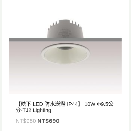
N
N
T
T
$
$
8
5
2
7
0
5
。
。
【映下 LED 防水崁燈 IP44】 10W Φ9.5公
分-TJ2 Lighting
原
目
NT$
980
NT$
690
始
前