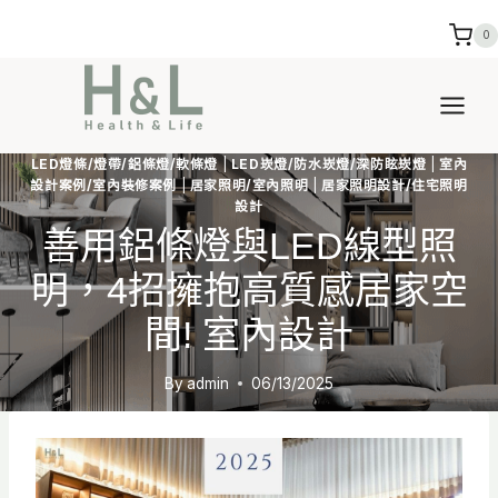
Skip
0
to
content
LED燈條/燈帶/鋁條燈/軟條燈
|
LED崁燈/防水崁燈/深防眩崁燈
|
室內
設計案例/室內裝修案例
|
居家照明/室內照明
|
居家照明設計/住宅照明
設計
善用鋁條燈與lED線型照
明，4招擁抱高質感居家空
間! 室內設計
By
admin
06/13/2025