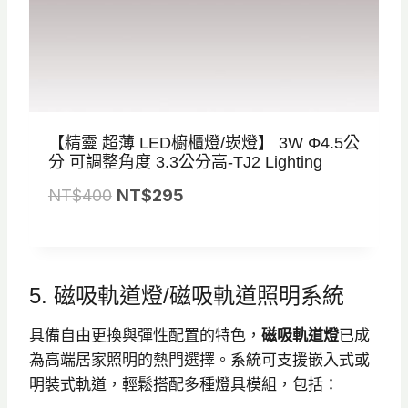
【精靈 超薄 LED櫥櫃燈/崁燈】 3W Φ4.5公
分 可調整角度 3.3公分高-TJ2 Lighting
原
目
NT$
400
NT$
295
始
前
價
價
格
格
5. 磁吸軌道燈/磁吸軌道照明系統
：
：
N
N
具備自由更換與彈性配置的特色，
磁吸軌道燈
已成
T
T
為高端居家照明的熱門選擇。系統可支援嵌入式或
$
$
明裝式軌道，輕鬆搭配多種燈具模組，包括：
4
2