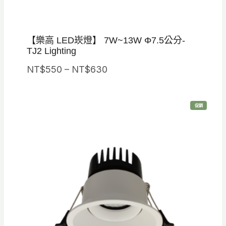
【樂高 LED崁燈】 7W~13W Φ7.5公分-
TJ2 Lighting
價
NT$
550
–
NT$
630
格
範
特
促銷
圍
價
商
品
：
N
T
$
5
5
0
到