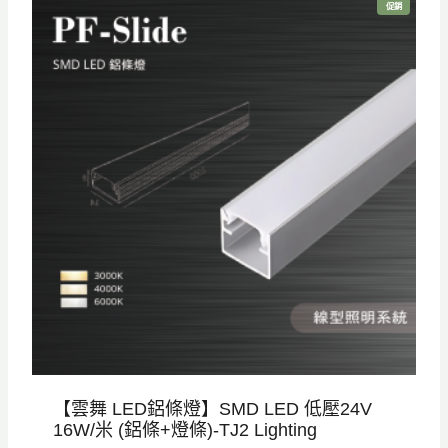
特
促銷
格
格
價
商
品
：
：
N
N
T
T
$
$
8
5
5
9
0
5
。
。
【雲舞 LED鋁條燈】SMD LED 低壓24V
16W/米 (鋁條+燈條)-TJ2 Lighting