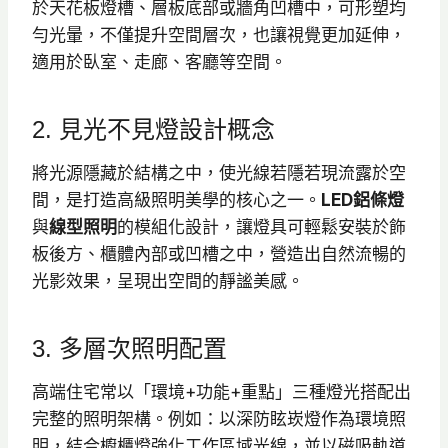
於天花板燈槽、層板底部或牆角凹槽中，可形塑均
勻光暈，不僅提升空間層次，也讓視覺更加延伸，
適用於臥室、走廊、客廳等空間。
2. 見光不見燈設計概念
將光源隱藏於結構之中，使光線若隱若現流露於空
間，是打造高級照明美學的核心之一。
LED鋁條燈
與
線型照明
的模組化設計，讓燈具可輕鬆安裝於飾
板後方、櫃體內部或凹槽之中，營造出自然流暢的
光影效果，呈現出空間的靜謐美感。
3. 多層次照明配置
高端住宅常以「環境+功能+重點」三種燈光搭配出
完整的照明架構。例如：以深防眩崁燈作為環境照
明，結合櫥櫃燈強化工作區域光線，並以磁吸軌道