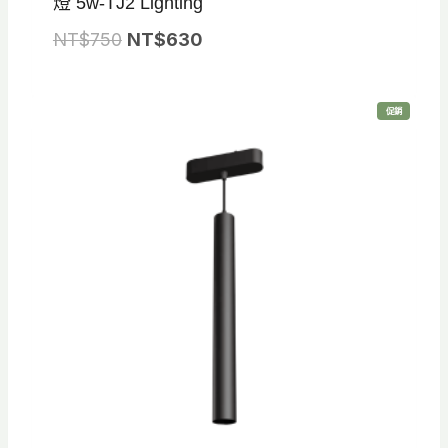
燈 5w-TJ2 Lighting
原
目
NT$
750
NT$
630
始
前
價
價
特
促銷
格
格
價
商
品
：
：
N
N
T
T
$
$
7
6
5
3
0
0
。
。