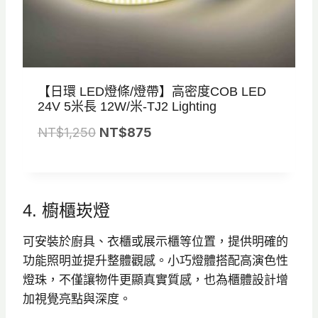
。
。
【日環 LED燈條/燈帶】高密度COB LED
24V 5米長 12W/米-TJ2 Lighting
原
目
NT$
1,250
NT$
875
始
前
價
價
格
格
4. 櫥櫃崁燈
：
：
N
N
可安裝於廚具、衣櫃或展示櫃等位置，提供明確的
T
T
功能照明並提升整體觀感。小巧燈體搭配高演色性
$
$
燈珠，不僅讓物件更顯真實質感，也為櫃體設計增
1
8
加視覺亮點與深度。
,
7