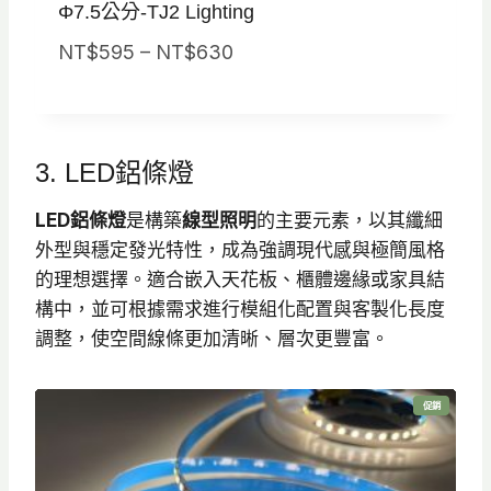
Φ7.5公分-TJ2 Lighting
價
NT$
595
–
NT$
630
格
範
圍
3. LED鋁條燈
：
N
LED鋁條燈
是構築
線型照明
的主要元素，以其纖細
T
外型與穩定發光特性，成為強調現代感與極簡風格
$
的理想選擇。適合嵌入天花板、櫃體邊緣或家具結
5
構中，並可根據需求進行模組化配置與客製化長度
9
調整，使空間線條更加清晰、層次更豐富。
5
到
特
促銷
N
價
商
品
T
$