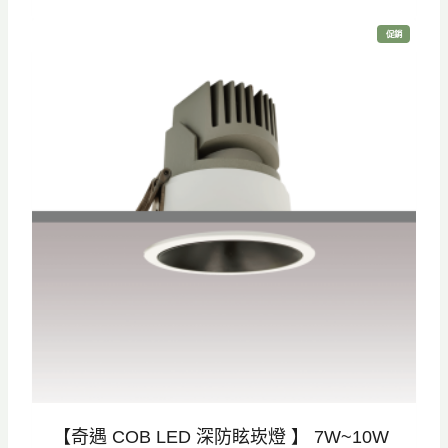
範
特
促銷
圍
價
商
品
：
N
T
$
6
6
5
到
N
T
$
7
3
【奇遇 COB LED 深防眩崁燈 】 7W~10W
0