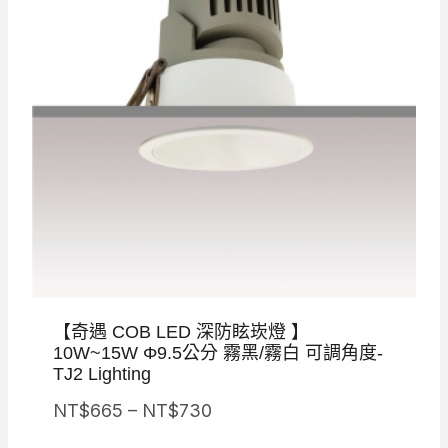
T
T
$
$
8
5
0
6
0
0
。
。
【奇遇 COB LED 深防眩崁燈 】
10W~15W Φ9.5公分 霧黑/霧白 可調角度-
TJ2 Lighting
價
NT$
665
–
NT$
730
格