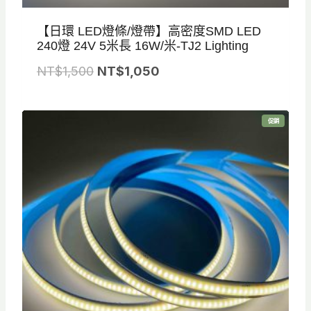
【日環 LED燈條/燈帶】高密度SMD LED
240燈 24V 5米長 16W/米-TJ2 Lighting
原
目
NT$
1,500
NT$
1,050
始
前
價
價
特
促銷
格
格
價
商
品
：
：
N
N
T
T
$
$
1
1
,
,
5
0
0
5
0
0