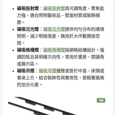
0
9
磁吸投射燈
：
磁吸投射燈
具可調角度、聚焦能
0
5
力強，適合照明藝術品、壁面材質或裝飾細
。
。
節。
磁吸泛光燈
：
磁吸泛光燈
提供均勻分布的環境
照明，減少明暗落差，適用於大坪數開放空
間。
磁吸格柵燈
：
磁吸格柵燈
採網格結構設計，強
調防眩且具明確方向性，常用於書房、閱讀角
或展示區。
磁吸吊燈
：
磁吸吊燈
優雅垂掛於中島、床頭或
餐桌上方，結合裝飾性與實用性，是輕奢風格
的加分元素。
特
促銷
價
商
品