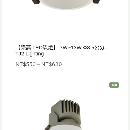
N
T
$
6
3
【樂高 LED崁燈】 7W~13W Φ8.5公分-
0
TJ2 Lighting
價
NT$
550
–
NT$
630
格
範
特
促銷
圍
價
商
品
：
N
T
$
5