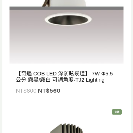
5
0
到
N
T
$
6
3
【奇遇 COB LED 深防眩崁燈】 7W Φ5.5
0
公分 霧黑/霧白 可調角度-TJ2 Lighting
原
目
NT$
800
NT$
560
始
前
價
價
特
促銷
格
格
價
商
品
：
：
N
N