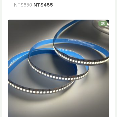
原
目
NT$
650
NT$
455
始
前
價
價
特
促銷
格
格
價
商
品
：
：
N
N
T
T
$
$
6
4
5
5
0
5
。
。