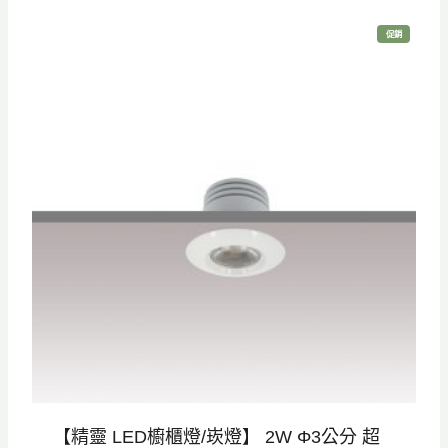
2
5
特
促銷
5
。
價
商
品
0
。
【精靈 LED櫥櫃燈/崁燈】 2W Φ3公分 超