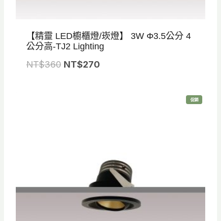
【精靈 LED櫥櫃燈/崁燈】 3W Φ3.5公分 4
公分高-TJ2 Lighting
原
目
NT$
360
NT$
270
始
前
價
價
特
促銷
格
格
價
商
品
：
：
N
N
T
T
$
$
3
2
6
7
0
0
。
。