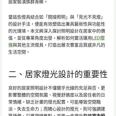
居家裝潢族群青睞。
當這些燈具結合如「間接照明」與「見光不見燈」
的設計手法，便能有效塑造出兼具藝術性與功能性
的光環境。本文將深入探討照明設計在居家中的價
值，並從專業角度出發，解析如何靈活運用
LED燈
條
與其他主流燈具，打造出層次豐富且質感非凡的
生活空間。
二、居家燈光設計的重要性
良好的居家照明設計不僅關乎光線的充足與否，更
影響整體的空間氛圍、視覺舒適度以及居住者的日
常情緒。缺乏計畫的燈光配置，可能導致空間黯
淡、失去生命力；而精心設計的燈光，則可強調建
築語彙、引導視線焦點，並進一步提升整體
室內設