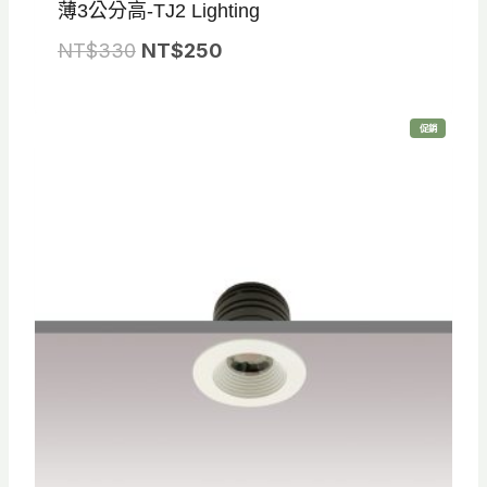
薄3公分高-TJ2 Lighting
原
目
NT$
330
NT$
250
始
前
價
價
特
促銷
格
格
價
商
品
：
：
N
N
T
T
$
$
3
2
3
5
0
0
。
。