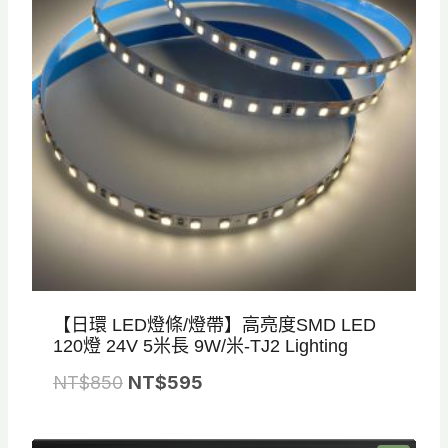
6
3
0
【日環 LED燈條/燈帶】高亮度SMD LED
120燈 24V 5米長 9W/米-TJ2 Lighting
原
目
NT$
850
NT$
595
始
前
價
價