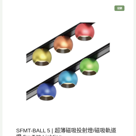
價
價
特
促銷
格
格
價
商
品
：
：
N
N
T
T
$
$
2
1
,
,
3
8
0
0
0
0
。
。
SFMT-BALL 5 | 超薄磁吸投射燈/磁吸軌道