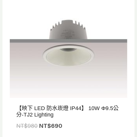
N
N
T
T
$
$
8
5
2
7
0
5
。
。
【映下 LED 防水崁燈 IP44】 10W Φ9.5公
分-TJ2 Lighting
原
目
NT$
980
NT$
690
始
前