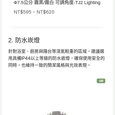
Φ7.5公分 霧黑/霧白 可調角度-TJ2 Lighting
價
NT$
595
–
NT$
620
格
範
圍
2. 防水崁燈
：
N
針對浴室、廚房與陽台等濕氣較重的區域，建議選
T
用具備IP44以上等級的防水嵌燈，確保使用安全的
$
同時，也維持一致的簡潔風格與光效表現。
5
9
特
促銷
5
價
商
品
到
N
T
$