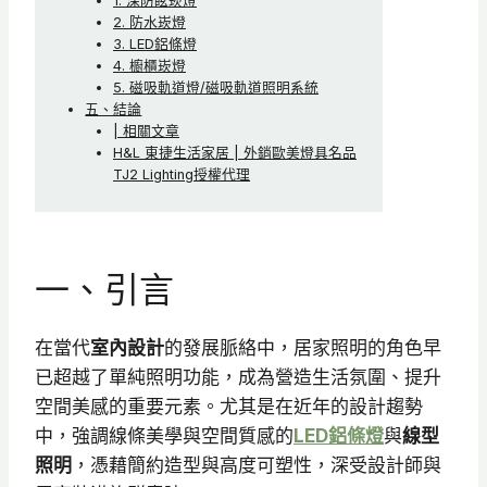
1. 深防眩崁燈
2. 防水崁燈
3. LED鋁條燈
4. 櫥櫃崁燈
5. 磁吸軌道燈/磁吸軌道照明系統
五、結論
| 相關文章
H&L 東捷生活家居 | 外銷歐美燈具名品
TJ2 Lighting授權代理
一、引言
在當代
室內設計
的發展脈絡中，居家照明的角色早
已超越了單純照明功能，成為營造生活氛圍、提升
空間美感的重要元素。尤其是在近年的設計趨勢
中，強調線條美學與空間質感的
LED鋁條燈
與
線型
照明
，憑藉簡約造型與高度可塑性，深受設計師與