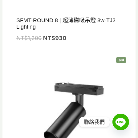
SFMT-ROUND 8 | 超薄磁吸吊燈 8w-TJ2
Lighting
原
目
NT$
1,200
NT$
930
始
前
價
價
特
促銷
格
格
價
商
品
：
：
N
N
T
T
$
$
1
9
,
3
聯絡我們
2
0
0
。