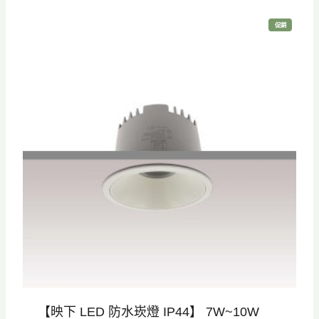
價
價
特
促銷
格
格
價
商
品
：
：
N
N
T
T
$
$
9
6
8
9
0
0
。
。
【映下 LED 防水崁燈 IP44】 7W~10W