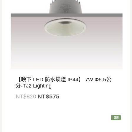
6
2
0
【映下 LED 防水崁燈 IP44】 7W Φ5.5公
分-TJ2 Lighting
原
目
NT$
820
NT$
575
始
前
價
價
特
促銷
格
格
價
商
品
：
：