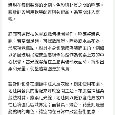
體現在每個裝飾的比例、色彩與材質之間的呼應。
設計師會利用軟裝配置與藝術品，為空間注入靈
魂。
牆面可選擇抽象畫或幾何構圖畫作，呼應整體色
調；若空間足夠，可擺放雕塑、陶藝或水晶花器，
形成視覺焦點。燈具本身也能成為裝飾主角，例如
以多層玻璃吊燈或金屬線條吊燈作為餐桌上方的中
心視覺，當光線灑落在金屬與玻璃表面時，折射出
柔和光暈，使整體氛圍更加高貴。
設計師也會在細節中注入層次感，例如使用布簾、
地毯與餐具的搭配來呼應空間主題。布簾選擇輕柔
絲絨材質，能柔化光線；地毯則以低彩度花紋或中
性色塊強化區域界定；而餐具、燭台、花藝則是畫
龍點睛的角色，讓空間在日常中散發藝術氣息。