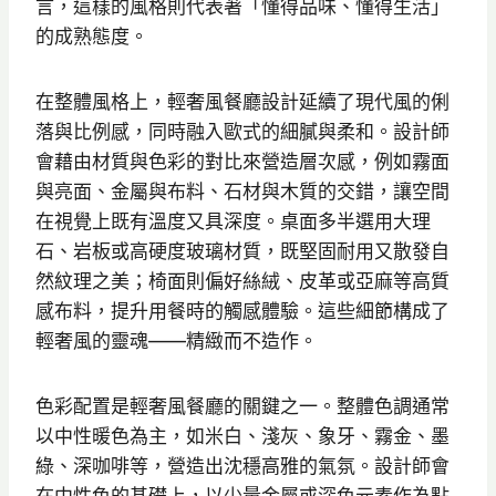
言，這樣的風格則代表著「懂得品味、懂得生活」
的成熟態度。
在整體風格上，輕奢風餐廳設計延續了現代風的俐
落與比例感，同時融入歐式的細膩與柔和。設計師
會藉由材質與色彩的對比來營造層次感，例如霧面
與亮面、金屬與布料、石材與木質的交錯，讓空間
在視覺上既有溫度又具深度。桌面多半選用大理
石、岩板或高硬度玻璃材質，既堅固耐用又散發自
然紋理之美；椅面則偏好絲絨、皮革或亞麻等高質
感布料，提升用餐時的觸感體驗。這些細節構成了
輕奢風的靈魂——精緻而不造作。
色彩配置是輕奢風餐廳的關鍵之一。整體色調通常
以中性暖色為主，如米白、淺灰、象牙、霧金、墨
綠、深咖啡等，營造出沈穩高雅的氣氛。設計師會
在中性色的基礎上，以少量金屬或深色元素作為點