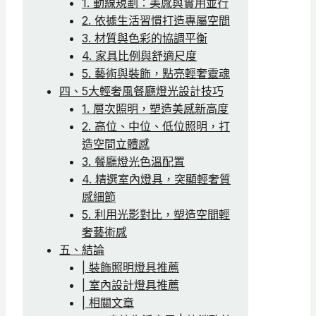
1. 動線規劃：美感與實用並行
2. 依據生活習慣打造專屬空間
3. 材質與色彩的協調平衡
4. 家具比例與舒適尺度
5. 藝術與裝飾，點亮輕奢靈魂
四、5大輕奢風餐廳燈光設計技巧
1. 層次照明，塑造美感新高度
2. 高位、中位、低位照明，打
造空間立體感
3. 餐廳燈光色溫配置
4. 精選室內燈具，突顯輕奢質
感細節
5. 利用光影對比，塑造空間輕
奢藝術感
五、結論
| 裝飾照明燈具推薦
| 室內設計燈具推薦
| 相關文章