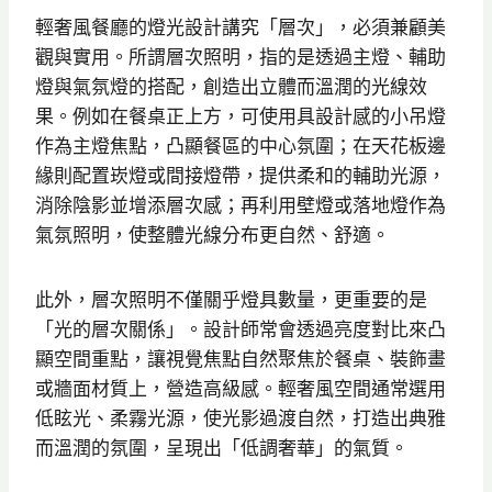
輕奢風餐廳的燈光設計講究「層次」，必須兼顧美
觀與實用。所謂層次照明，指的是透過主燈、輔助
燈與氣氛燈的搭配，創造出立體而溫潤的光線效
果。例如在餐桌正上方，可使用具設計感的小吊燈
作為主燈焦點，凸顯餐區的中心氛圍；在天花板邊
緣則配置崁燈或間接燈帶，提供柔和的輔助光源，
消除陰影並增添層次感；再利用壁燈或落地燈作為
氣氛照明，使整體光線分布更自然、舒適。
此外，層次照明不僅關乎燈具數量，更重要的是
「光的層次關係」。設計師常會透過亮度對比來凸
顯空間重點，讓視覺焦點自然聚焦於餐桌、裝飾畫
或牆面材質上，營造高級感。輕奢風空間通常選用
低眩光、柔霧光源，使光影過渡自然，打造出典雅
而溫潤的氛圍，呈現出「低調奢華」的氣質。