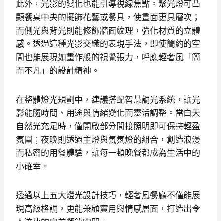
此外，光影的變化也能引導視線焦點。聚光燈可凸
顯餐桌中央的擺飾花藝或餐具，使畫面更具層次；
而側光與背光則能修飾牆面紋理，強化材質的立體
感。透過這種光影交織的表現手法，即使簡約的空
間也能展現如畫作般的視覺張力，呼應輕奢風「簡
而不凡」的設計精神。
在整體燈光規劃中，建議搭配智慧調光系統，讓光
影能隨時間、用途與情緒變化而靈活調整。當白天
自然光充足時，僅開啟部分間接照明即可保持輕盈
氛圍；夜晚則透過主燈與氣氛燈的組合，創造浪漫
而私密的用餐體驗，讓每一頓晚餐都成為生活中的
小確幸。
透過以上五大燈光設計技巧，輕奢風餐廳不僅能展
現高級格調，更能兼顧實用與情感層面，打造出令