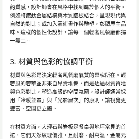
約質感，設計師會在風格中找到屬於個人的平衡。
例如將鍍鈦金屬結構與木質牆板結合，呈現現代與
自然的對比；或加入藝術畫作與雕塑，彰顯屋主品
味。這樣的個性化設計，讓每一個輕奢風餐廳都獨
一無二。
3. 材質與色彩的協調平衡
材質與色彩是決定輕奢風餐廳氣質的靈魂所在。輕
奢風的奢華並非來自昂貴堆疊，而是透過材質質地
與色彩對比，塑造高級的空間氛圍。設計師通常採
用「冷暖並置」與「光影層次」的原則，讓視覺更
豐富、空間更立體。
在材質方面，大理石與岩板是餐桌與地坪常見的首
選，它們天然紋理優雅，且耐磨、耐高溫。金屬元