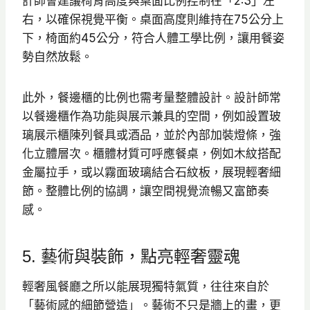
計師會建議椅背高度與桌面比例控制在「2:3」左
右，以確保視覺平衡。桌面高度則維持在75公分上
下，椅面約45公分，符合人體工學比例，讓用餐姿
勢自然放鬆。
此外，餐邊櫃的比例也需考量整體設計。設計師常
以餐邊櫃作為功能與展示兼具的空間，例如設置玻
璃展示櫃陳列餐具或酒品，並於內部加裝燈條，強
化立體層次。櫃體材質可呼應餐桌，例如木紋搭配
金屬拉手，或以霧面玻璃結合石紋板，展現輕奢細
節。整體比例的協調，讓空間視覺流暢又富節奏
感。
5. 藝術與裝飾，點亮輕奢靈魂
輕奢風餐廳之所以能展現獨特氣質，往往來自於
「藝術感的細節營造」。藝術不只是牆上的畫，更