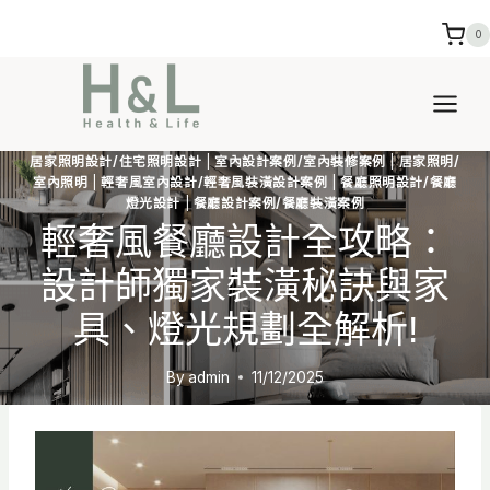
Skip
0
to
content
居家照明設計/住宅照明設計
|
室內設計案例/室內裝修案例
|
居家照明/
室內照明
|
輕奢風室內設計/輕奢風裝潢設計案例
|
餐廳照明設計/餐廳
燈光設計
|
餐廳設計案例/餐廳裝潢案例
輕奢風餐廳設計全攻略：
設計師獨家裝潢秘訣與家
具、燈光規劃全解析!
By
admin
11/12/2025