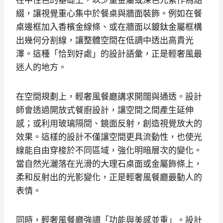
綴，讓視覺重心集中於餐桌與牆面裝飾。例如在餐
桌邊框加入香檳金線條、或在牆面以鍍鈦金屬框構
出幾何分割線，讓整體空間在低調中透出高貴光
澤。這種「恰到好處」的設計語彙，正是輕奢風最
迷人的地方。
在空間規劃上，輕奢風餐廳講求開闊與通透。設計
師會透過開放式餐廚設計，讓空間之間產生延伸
感；或利用玻璃隔間、鏡面反射，創造視覺放大的
效果。這樣的設計不僅讓空間更具流動性，也使光
線能自由穿梭於不同區域，強化明暗層次的變化。
當自然光灑落在光滑的大理石桌面或金屬飾條上，
柔和反射出的光影變化，正是輕奢風餐廳最動人的
表情。
同時，輕奢風餐廳強調「功能與美感並重」。設計