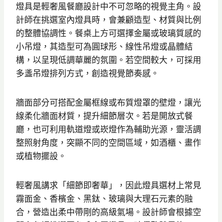
燈具是輕奢風餐廳設計中不可忽略的視覺主角。設
計師在挑選室內燈具時，會兼顧造型、材質與比例
的整體協調性。餐桌上方可選擇金屬或玻璃質感的
小吊燈，其造型可為圓球形、線性吊燈或晶體結
構，以呈現低調華麗的氛圍。若空間較大，可採用
多盞吊燈排列方式，創造視覺節奏感。
牆面部分可搭配金屬框線或布質燈罩的壁燈，讓光
線柔化牆面材質，提升細節層次。若是開放式餐
廳，也可利用軌道燈或崁燈作為輔助光源，靈活調
整照射角度，突顯不同的空間區域，如酒櫃、畫作
或植物擺設。
輕奢風講求「細節即奢華」，因此燈具選材上常見
霧面金、香檳金、黑鈦、玻璃與大理石元素的融
合，營造出柔中帶剛的高級氣場。設計師會根據空