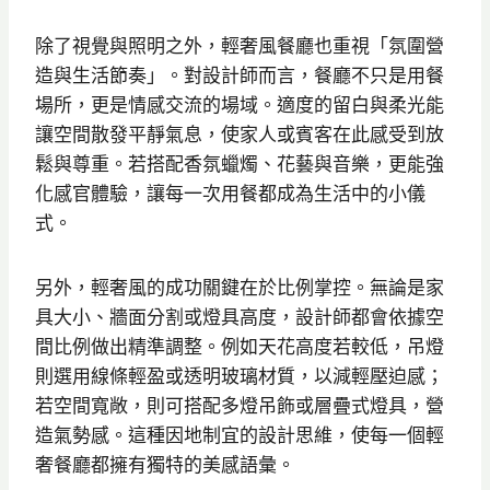
除了視覺與照明之外，輕奢風餐廳也重視「氛圍營
造與生活節奏」。對設計師而言，餐廳不只是用餐
場所，更是情感交流的場域。適度的留白與柔光能
讓空間散發平靜氣息，使家人或賓客在此感受到放
鬆與尊重。若搭配香氛蠟燭、花藝與音樂，更能強
化感官體驗，讓每一次用餐都成為生活中的小儀
式。
另外，輕奢風的成功關鍵在於比例掌控。無論是家
具大小、牆面分割或燈具高度，設計師都會依據空
間比例做出精準調整。例如天花高度若較低，吊燈
則選用線條輕盈或透明玻璃材質，以減輕壓迫感；
若空間寬敞，則可搭配多燈吊飾或層疊式燈具，營
造氣勢感。這種因地制宜的設計思維，使每一個輕
奢餐廳都擁有獨特的美感語彙。