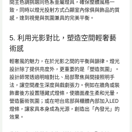
間主色調挑選同色系金屬燈具，確保整體風格一
致，同時以燈光投射方式凸顯室內傢俱與飾品的質
感，達到視覺與氛圍兼具的完美平衡。
5. 利用光影對比，塑造空間輕奢藝
術感
輕奢風的魅力，在於光影之間的平衡與韻律。燈光
設計除了提供亮度外，更重要的是「塑造氛圍」。
設計師常透過明暗對比、局部聚焦與間接照明手
法，讓空間產生深度與戲劇張力。例如在牆角或裝
飾畫後方設置隱藏式燈條，使牆面產生柔和光暈，
營造藝術氛圍；或在吧台底部與櫃體內部加入LED
燈條，讓家具本身成為光源，創造出「內發光」的
效果。