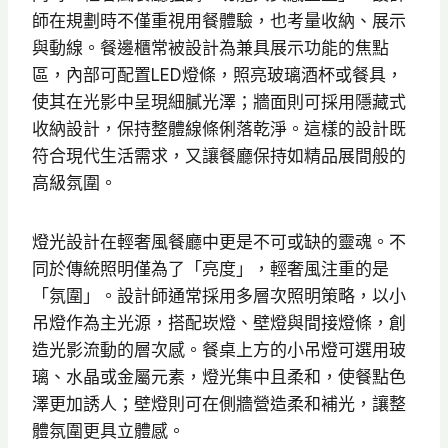
師在規劃時不僅重視用餐體驗，也考量收納、展示
與動線。餐邊櫃常被設計為兼具展示功能的焦點
區，內部可配置LED燈條，照亮玻璃酒杯或餐具，
使其在光影中呈現細膩光澤；牆面則可採用隱藏式
收納設計，保持整體線條俐落乾淨。這樣的設計既
符合現代生活需求，又讓餐廳保持如精品展間般的
高級氛圍。
燈光設計在輕奢風餐廳中更是不可或缺的靈魂。不
同於傳統照明僅為了「亮度」，輕奢風注重的是
「氛圍」。設計師通常採用多層次照明策略，以小
吊燈作為主光源，搭配崁燈、壁燈與間接燈條，創
造光影流動的層次感。餐桌上方的小吊燈可選用玻
璃、水晶或金屬元素，燈光集中且柔和，使餐點色
澤更加誘人；壁燈則可在側牆營造柔和補光，讓整
體氛圍更具立體感。