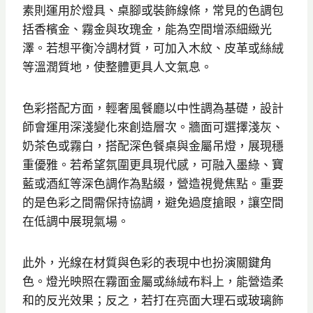
素則運用於燈具、桌腳或裝飾線條，常見的色調包
括香檳金、霧金與玫瑰金，能為空間增添細緻光
澤。若想平衡冷調材質，可加入木紋、皮革或絲絨
等溫潤質地，使整體更具人文氣息。
色彩搭配方面，輕奢風餐廳以中性調為基礎，設計
師會運用深淺變化來創造層次。牆面可選擇淺灰、
奶茶色或霧白，搭配深色餐桌與金屬吊燈，展現穩
重優雅。若希望氛圍更具現代感，可融入墨綠、寶
藍或酒紅等深色調作為點綴，營造視覺焦點。重要
的是色彩之間需保持協調，避免過度搶眼，讓空間
在低調中展現氣場。
此外，光線在材質與色彩的表現中也扮演關鍵角
色。燈光映照在霧面金屬或絲絨布料上，能營造柔
和的反光效果；反之，若打在亮面大理石或玻璃飾