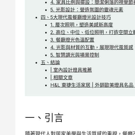
4. 家具比例與擺設：簡潔俐落的視覺節
5. 光影設計：營造氛圍的靈魂元素
四、5大現代風餐廳燈光設計技巧
1. 層次照明，塑造美感新高度
2. 高位、中位、低位照明，打造空間立
3. 餐廳燈光色溫配置
4. 光影與材質的互動，展現現代風質感
5. 智慧調光與場景控制
五、結論
| 室內設計燈具推薦
| 相關文章
H&L 東捷生活家居 | 外銷歐美燈具名品 TJ
一、引言
隨著現代人對居家美學與生活質感的重視，餐廳