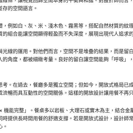
雜線條，讓視覺回歸空間本身的平衡與和諧。對設計師而言
並存的空間語言。
礎，例如白、灰、米、淺木色、霧黑等，搭配自然材質的紋
質的組合能讓空間顯得輕盈而不失深度，展現出現代人追求
與光線的運用。對他們而言，空間不是堆疊的結果，而是留
入的角度，都被細緻考量。良好的留白讓空間能夠「呼吸」
思考。在過去，餐廳多是獨立空間；但如今，開放式格局已
成流暢而具互動性的空間關係。這樣的開放設計讓用餐不再
× 機能完整」。餐桌多以岩板、大理石或實木為主，結合金
同時提供長時間用餐的舒適支撐。若是開放式設計，設計師
心。