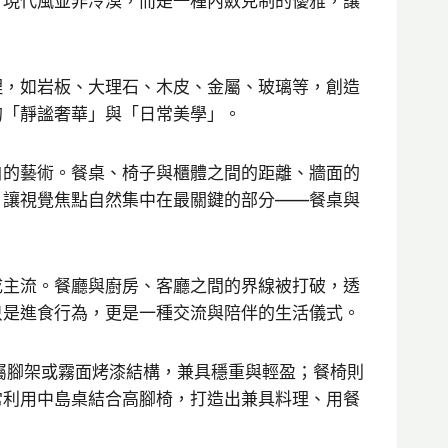
，現代風並非冷漠，而是一種內斂克制的優雅，讓
理，如岩板、大理石、木皮、金屬、玻璃等，創造
的「靜謐奢華」與「日常美學」。
白的藝術。餐桌、椅子與櫃體之間的距離、牆面的
，讓視覺焦點自然集中在最關鍵的部分——餐桌與
成主流。餐廳與廚房、客廳之間的界線被打破，透
只是進食行為，更是一種交流與陪伴的生活儀式。
屬腳架或霧面烤漆結構，兼具穩重與輕盈；餐椅則
常利用中島桌結合高腳椅，打造出兼具料理、用餐