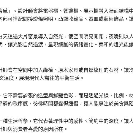
合感」。設計師會將電器櫃、餐邊櫃、展示櫃融入牆面結構
內部可搭配間接燈條照明，凸顯收藏品、器皿或藝術飾品，
白天透過大片窗景導入自然光，使空間明亮開闊；夜晚則以
明，讓光影自然過渡，呈現細膩的情緒變化。柔和的燈光能
計師會在空間中加入綠植、原木家具或自然紋理的石材，讓
人文溫度，展現現代人嚮往的平衡生活。
。它不需要誇張的造型與鮮豔色彩，而是透過光線、比例、
平靜的秩序感，彷彿時間都變得緩慢，讓人能專注於美食與
一種生活哲學。它代表著理性中的感性、簡約中的深度，讓
計師與消費者喜愛的原因所在。