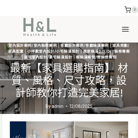
Skip
0
to
content
室內設計案例/室內裝修案例
|
客廳設計案例/客廳裝潢案例
|
家具規劃/
家具配置
|
小坪數室內設計/小宅裝潢設計
|
居家裝潢DIY/DIY裝修專案
|
豪宅室內設計/豪宅裝潢設計
|
輕裝潢案例/輕裝修案例
最新【家具選購指南】 材
質、風格、尺寸攻略，設
計師教你打造完美家居!
By
admin
12/08/2025