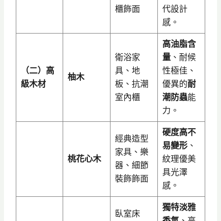
櫃飾面
代設計
感。
高油脂含
衛浴家
量
、耐候
（二）高
具、地
性極佳、
柚木
級木材
板、抗潮
優異的
耐
室內櫃
潮防蟲
能
力。
硬度高不
經典造型
易變形
、
家具、樂
桃花心木
紋理優美
器、細節
具光澤
裝飾飾面
感。
獨特淡雅
臥室床
香氣
、高