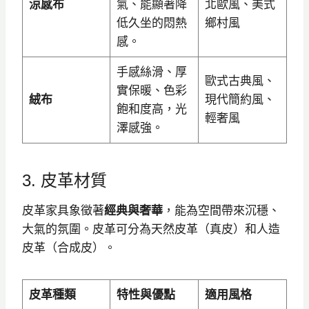
涼感布
氣、能顯著降
北歐風、美式
低久坐的悶熱
鄉村風
感。
手感絲滑、厚
歐式古典風、
實保暖、色彩
絨布
現代簡約風、
飽和度高，光
輕奢風
澤感強。
3. 皮革材質
皮革家具象徵著
經典與奢華
，能為空間帶來沉穩、
大氣的氛圍。皮革可分為天然皮革（真皮）和人造
皮革（合成皮）。
皮革種類
特性與優點
適用風格