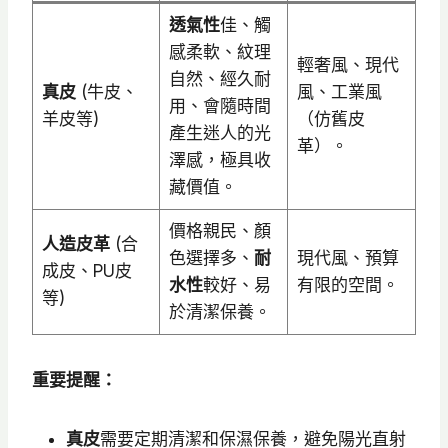
透氣性
佳、觸
感柔軟、紋理
輕奢風、現代
自然、經久耐
真皮
(牛皮、
風、工業風
用、會隨時間
羊皮等)
（仿舊皮
產生迷人的光
革）。
澤感，極具收
藏價值。
價格親民、顏
人造皮革
(合
色選擇多、
耐
現代風、預算
成皮、PU皮
水性
較好、易
有限的空間。
等)
於清潔保養。
重要提醒：
真皮
需要定期清潔和保濕保養，避免陽光直射