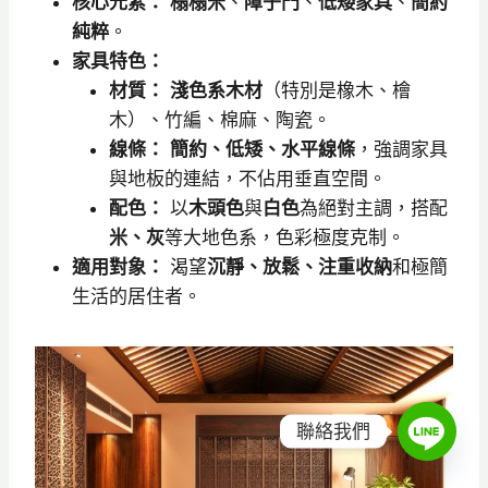
核心元素：
榻榻米
、
障子門
、
低矮家具
、
簡約
純粹
。
家具特色：
材質：
淺色系木材
（特別是橡木、檜
木）、竹編、棉麻、陶瓷。
線條：
簡約、低矮、水平線條
，強調家具
與地板的連結，不佔用垂直空間。
配色：
以
木頭色
與
白色
為絕對主調，搭配
米、灰
等大地色系，色彩極度克制。
適用對象：
渴望
沉靜、放鬆、注重收納
和極簡
生活的居住者。
聯絡我們