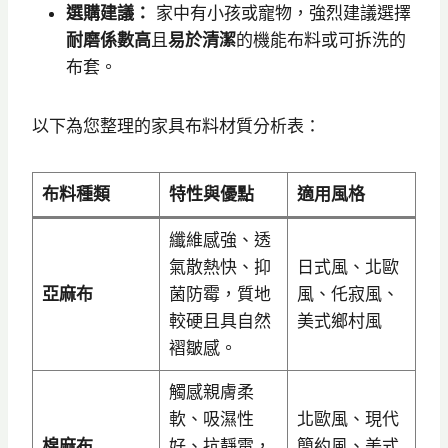
選購建議：
家中有小孩或寵物，強烈建議選擇
耐磨係數高
且
易於清潔
的機能布料或可拆洗的
布套。
以下為您整理的家具布料材質分析表：
布料種類
特性與優點
適用風格
纖維感強、透
氣散熱快、抑
日式風、北歐
亞麻布
菌防霉，質地
風、仛寂風、
較硬且具自然
美式鄉村風
褶皺感。
觸感親膚柔
軟、吸濕性
北歐風、現代
棉麻布
好、抗靜電，
簡約風、美式