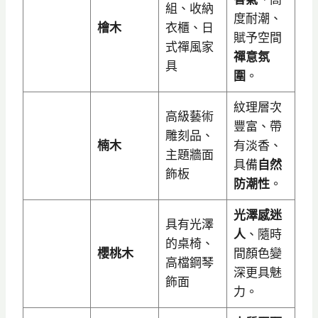
組、收納
度耐潮、
檜木
衣櫃、日
賦予空間
式禪風家
禪意氛
具
圍
。
紋理層次
高級藝術
豐富、帶
雕刻品、
楠木
有淡香、
主題牆面
具備
自然
飾板
防潮性
。
光澤感迷
具有光澤
人
、隨時
的桌椅、
櫻桃木
間顏色變
高檔鋼琴
深更具魅
飾面
力。