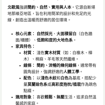
北歐風
強調
簡約、自然、實用與人本
。它源自斯堪
地那維亞地區，旨在利用簡潔的設計和充足的光
線，創造出溫暖而舒適的居住環境。
核心元素：
自然採光
、
大面積留白
（白色牆
面/櫃體）、
低飽和度的大地色系
。
家具特色：
材質：
淺色
實木材質
（如：白橡木、樺
木）、棉麻、羊毛等天然纖維。
線條：
簡約、流暢的幾何線條
，通常帶有
圓角設計，強調舒適的
人體工學
。
配色：
以
淺色木紋
和
白色
為基底，搭配少
量
莫蘭迪色系
或
高彩度抱枕/植栽
作為跳色
點綴。
適用對象：
喜歡
輕鬆、無壓
生活，追求自然溫
馨感的家庭。