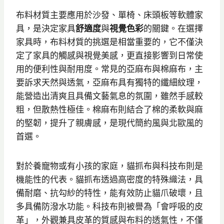
布料材質主要應用於沙發、單椅、床頭板等軟體家
具，是決定家具
舒適度
與
視覺色彩
的關鍵。在選擇
家具時，布料材質的挑選是相當重要的，它不僅決
定了家具的觸感與視覺美感，更直接影響到日常使
用的便利性與耐用度。常見的亞麻布與棉麻布，主
要訴求天然與透氣，亞麻布具有獨特的纖細紋理，
能營造出清爽且具備文藝氣息的氛圍，雖然手感較
粗，但散熱性極佳。棉麻布則結合了棉的柔軟與麻
的堅韌，提升了親膚感，是現代簡約風與北歐風的
首選。
對於養寵物或有小孩的家庭，貓抓布與科技布則是
機能性的代表。貓抓布透過高密度的特殊織法，具
備耐磨、抗勾紗的特性，能有效防止貓爪破壞，且
多具備防潑水功能。科技布則被譽為「會呼吸的皮
革」，外觀兼具皮革的質感與布料的透氣性，不僅