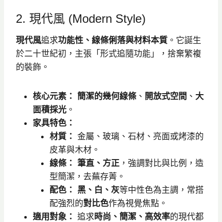
2. 現代風 (Modern Style)
現代風
追求
功能性、線條俐落與材料本質
。它誕生
於二十世紀初，主張「形式追隨功能」，捨棄繁複
的裝飾。
核心元素：
簡潔的幾何線條
、
開放式空間
、
大
面積採光
。
家具特色：
材質：
金屬、玻璃、石材、亮面或烤漆的
皮革與木材。
線條：
筆直、方正
，強調對比與比例，造
型簡潔，去蕪存菁。
配色：
黑、白、灰
等中性色為主調，常搭
配強烈的
對比色
作為視覺焦點。
適用對象：
追求
時尚、簡潔、高效率
的現代都