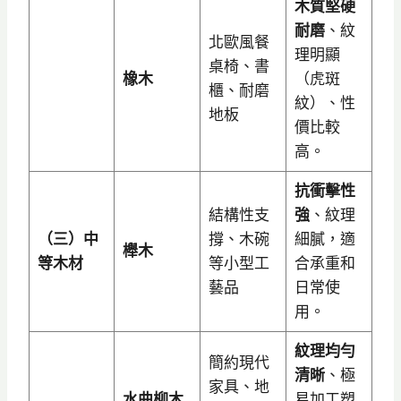
木質堅硬
耐磨
、紋
北歐風餐
理明顯
桌椅、書
橡木
（虎斑
櫃、耐磨
紋）、性
地板
價比較
高。
抗衝擊性
結構性支
強
、紋理
（三）中
撐、木碗
細膩，適
櫸木
等木材
等小型工
合承重和
藝品
日常使
用。
紋理均勻
簡約現代
清晰
、極
家具、地
水曲柳木
易加工塑