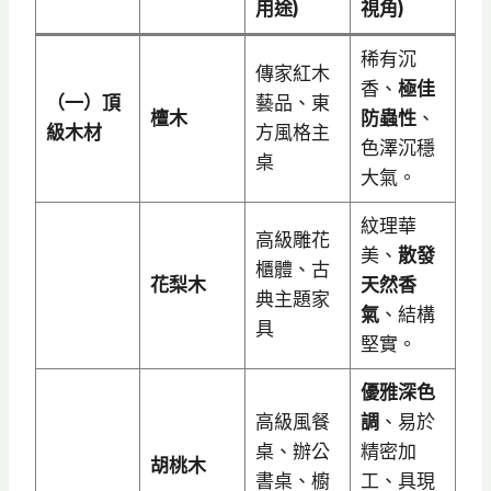
用途)
視角)
稀有沉
傳家紅木
香、
極佳
（一）頂
藝品、東
檀木
防蟲性
、
級木材
方風格主
色澤沉穩
桌
大氣。
紋理華
高級雕花
美、
散發
櫃體、古
花梨木
天然香
典主題家
氣
、結構
具
堅實。
優雅深色
高級風餐
調
、易於
桌、辦公
精密加
胡桃木
書桌、櫥
工、具現