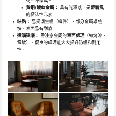
或戶外家具。
黃銅/鍍鈦金屬：
具有光澤感，是
輕奢風
的標誌性元素。
缺點：
易受潮生鏽（鐵件）、部分金屬導熱
快、表面易有刮痕。
選購建議：
需注意金屬的
表面處理
（如烤漆、
電鍍），優良的處理能大大提升防鏽和耐用
性。