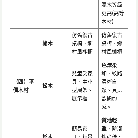
臘木等級
更高(高等
木材)。
仿舊復古
仿舊復古
榆木
桌椅、鄉
桌椅、鄉
村風櫥櫃
村風櫥櫃
色澤柔
兒童房家
和
、紋路
（四）平
具、中小
清晰自
松木
價木材
型層架、
然、具北
展示櫃
歐簡約
感。
質地輕
簡易家
盈
、防潮
杉木
具、輕量
性尚佳、