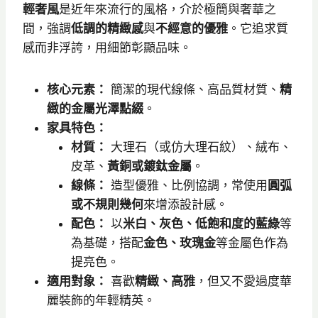
輕奢風
是近年來流行的風格，介於極簡與奢華之
間，強調
低調的精緻感
與
不經意的優雅
。它追求質
感而非浮誇，用細節彰顯品味。
核心元素：
簡潔的現代線條、高品質材質、
精
緻的金屬光澤點綴
。
家具特色：
材質：
大理石（或仿大理石紋）、絨布、
皮革、
黃銅或鍍鈦金屬
。
線條：
造型優雅、比例協調，常使用
圓弧
或不規則幾何
來增添設計感。
配色：
以
米白、灰色、低飽和度的藍綠
等
為基礎，搭配
金色、玫瑰金
等金屬色作為
提亮色。
適用對象：
喜歡
精緻、高雅
，但又不愛過度華
麗裝飾的年輕精英。