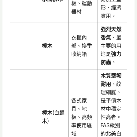
板、運動
形、經濟
器材
實用。
強烈天然
衣櫃內
香氣
、最
樟木
部、換季
主要的用
收納箱
途是
強力
防蟲
。
木質堅韌
耐用
、紋
理細膩、
各式家
是平價木
具、地
材中穩定
梣木
(白蠟
板、高頻
性高者。
木)
率使用區
FAS級別
域
的北美白