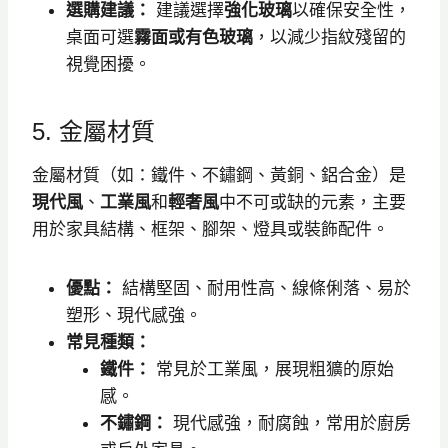
選購建議：
建議選擇
強化玻璃
以確保安全性，
桌面可選
霧面或有色玻璃
，以減少指紋殘留的
視覺困擾。
5. 金屬材質
金屬材質（如：鐵件、不鏽鋼、黃銅、鋁合金）是
現代風
、
工業風
和
輕奢風
中不可或缺的元素，主要
用於家具結構、框架、腳架、燈具或裝飾配件。
優點：
結構堅固、耐用性高、線條俐落、易於
塑形、現代感強。
常見種類：
鐵件：
常見於工業風，展現粗獷的原始
感。
不鏽鋼：
現代感強，耐腐蝕，常用於廚房