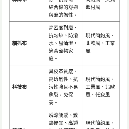
結合棉的舒適
鄉村風
與麻的韌性。
高密度耐磨、
抗勾紗、防潑
現代簡約風、
貓抓布
水、易清潔，
北歐風、工業
適合寵物家
風
庭。
具皮革質感、
高透氣性、抗
現代簡約風、
科技布
污性強且不易
工業風、北歐
龜裂，免保
風、仛寂風
養。
瞬涼觸感、散
熱優異、高透
現代簡約風、