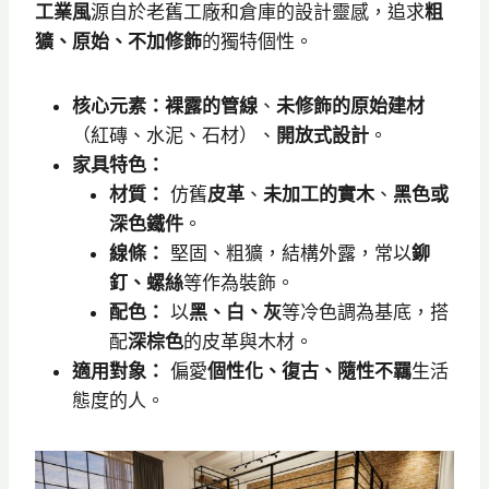
工業風
源自於老舊工廠和倉庫的設計靈感，追求
粗
獷、原始、不加修飾
的獨特個性。
核心元素：裸露的管線
、
未修飾的原始建材
（紅磚、水泥、石材）、
開放式設計
。
家具特色：
材質：
仿舊
皮革
、
未加工的實木
、
黑色或
深色鐵件
。
線條：
堅固、粗獷，結構外露，常以
鉚
釘、螺絲
等作為裝飾。
配色：
以
黑、白、灰
等冷色調為基底，搭
配
深棕色
的皮革與木材。
適用對象：
偏愛
個性化、復古、隨性不羈
生活
態度的人。