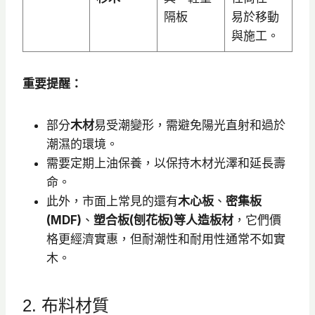
隔板
易於移動
與施工。
重要提醒：
部分
木材
易受潮變形，需避免陽光直射和過於
潮濕的環境。
需要定期上油保養，以保持木材光澤和延長壽
命。
此外，市面上常見的還有
木心板
、
密集板
(MDF)
、
塑合板(刨花板)等人造板材
，它們價
格更經濟實惠，但耐潮性和耐用性通常不如實
木。
2. 布料材質