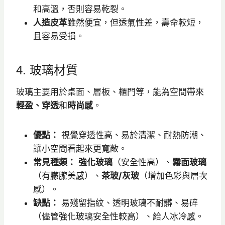
和高溫，否則容易乾裂。
人造皮革
雖然便宜，但透氣性差，壽命較短，
且容易受損。
4. 玻璃材質
玻璃主要用於桌面、層板、櫃門等，能為空間帶來
輕盈、穿透
和
時尚感
。
優點：
視覺穿透性高、易於清潔、耐熱防潮、
讓小空間看起來更寬敞。
常見種類：
強化玻璃
（安全性高）、
霧面玻璃
（有朦朧美感）、
茶玻/灰玻
（增加色彩與層次
感）。
缺點：
易殘留指紋、透明玻璃不耐髒、易碎
（儘管強化玻璃安全性較高）、給人冰冷感。