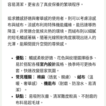
容易清潔，更省去了真皮保養的繁瑣程序。
追求體感舒適與奢華感的使用者，則可以考慮涼感
布與絨布。涼感布利用特殊機能纖維，能迅速導熱
降溫，非常適合氣候炎熱的環境。而絨布則以細膩
的短毛觸感著稱，隨著光線照射角度展現出迷人的
光澤，能瞬間提升空間的尊榮感。
優點：
觸感柔軟舒適、花色與紋理選擇極多、
易於搭配各種
室內設計
風格、換季時可更換布
套，快速改變居家氛圍。
常見種類：
棉麻
（透氣、親膚）、
絨布
（溫
暖、奢華感）、
機能布
（耐磨、防潑水、易清
潔）。
缺點：
易吸附灰塵、清潔難度較高、不耐磨的
布料易起毛球。