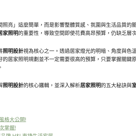
間照亮」這麼簡單，而是影響整體質感、氛圍與生活品質的
居家照明
的重要性，導致空間即使花費高昂預算，仍缺乏層
將
照明設計
視為核心之一。透過居家燈光的明暗、角度與色
好的居家照明規劃並不一定需要很高的預算，只要掌握關鍵
。
解
照明設計
的核心邏輯，並深入解析
居家照明
的五大秘訣與
風格大公開!
次掌握!