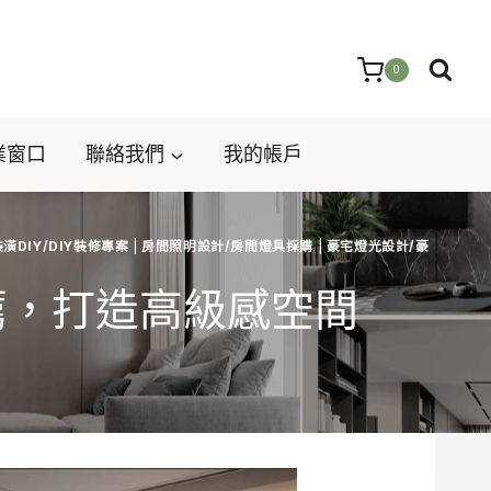
0
業窗口
聯絡我們
我的帳戶
潢DIY/DIY裝修專案
|
房間照明設計/房間燈具採購
|
豪宅燈光設計/豪
薦，打造高級感空間