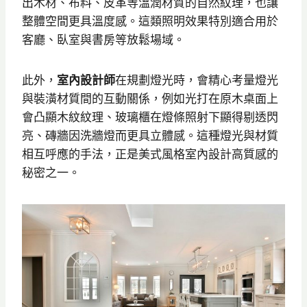
出木材、布料、皮革等溫潤材質的自然紋理，也讓
整體空間更具溫度感。這類照明效果特別適合用於
客廳、臥室與書房等放鬆場域。
此外，
室內設計師
在規劃燈光時，會精心考量燈光
與裝潢材質間的互動關係，例如光打在原木桌面上
會凸顯木紋紋理、玻璃櫃在燈條照射下顯得剔透閃
亮、磚牆因洗牆燈而更具立體感。這種燈光與材質
相互呼應的手法，正是美式風格室內設計高質感的
秘密之一。