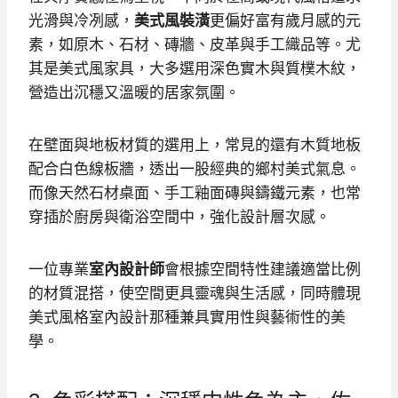
光滑與冷冽感，
美式風裝潢
更偏好富有歲月感的元
素，如原木、石材、磚牆、皮革與手工織品等。尤
其是美式風家具，大多選用深色實木與質樸木紋，
營造出沉穩又溫暖的居家氛圍。
在壁面與地板材質的選用上，常見的還有木質地板
配合白色線板牆，透出一股經典的鄉村美式氣息。
而像天然石材桌面、手工釉面磚與鑄鐵元素，也常
穿插於廚房與衛浴空間中，強化設計層次感。
一位專業
室內設計師
會根據空間特性建議適當比例
的材質混搭，使空間更具靈魂與生活感，同時體現
美式風格室內設計那種兼具實用性與藝術性的美
學。