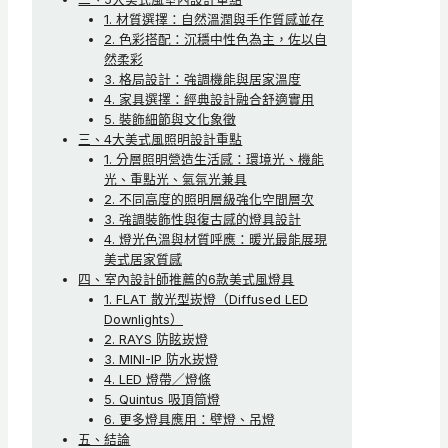
1. 材質選擇：自然溫潤與手作質感並存
2. 色彩搭配：沉穩中性色為主，佐以自
然柔彩
3. 格局設計：強調機能與居家溫度
4. 家具選擇：經典設計融合舒適實用
5. 裝飾細節與文化象徵
三、4大美式風照明設計重點
1. 分層照明營造生活感：環境光、機能
光、重點光、氣氛光兼具
2. 不同高度的照明層級強化空間層次
3. 強調裝飾性與復古感的燈具設計
4. 燈光色溫與材質呼應：暖光最能展現
美式居家質感
四、室內設計師推薦的6款美式風燈具
1. FLAT 散光型崁燈（Diffused LED
Downlights）
2. RAYS 防眩崁燈
3. MINI-IP 防水崁燈
4. LED 燈帶／燈條
5. Quintus 吸頂筒燈
6. 更多燈具應用：壁燈、吊燈
五、結論