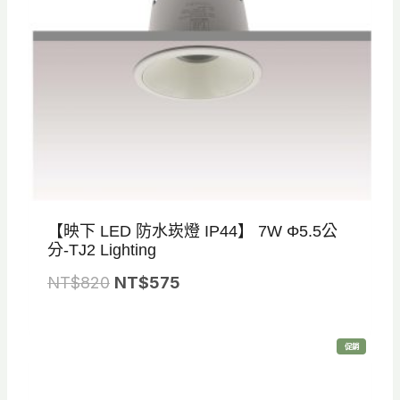
【映下 LED 防水崁燈 IP44】 7W Φ5.5公
分-TJ2 Lighting
原
目
NT$
820
NT$
575
始
前
價
價
特
促銷
格
格
價
商
品
：
：