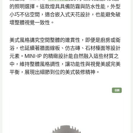
$
$
的照明選擇。這款燈具具備防霧與防水性能，外型
3
2
小巧不佔空間，適合嵌入式天花設計，也能避免破
2
2
壞整體視覺一致性。
0
5
。
。
美式風格講究空間整體的連貫性，即便是廚房或衛
浴，也延續著牆面線板、仿古磚、石材檯面等設計
元素。MINI-IP 的精緻設計能自然融入這些材質之
中，維持整體風格調性，讓功能性與視覺美感完美
平衡，展現出細節到位的美式裝修精神。
特
促銷
價
商
品