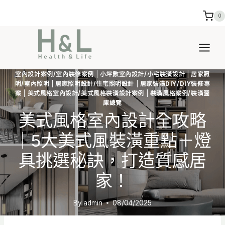
Skip
0
to
content
室內設計案例/室內裝修案例
|
小坪數室內設計/小宅裝潢設計
|
居家照
明/室內照明
|
居家照明設計/住宅照明設計
|
居家裝潢DIY/DIY裝修專
案
|
美式風格室內設計/美式風格裝潢設計案例
|
裝潢風格案例/裝潢圖
庫總覽
美式風格室內設計全攻略
｜5大美式風裝潢重點＋燈
具挑選秘訣，打造質感居
家！
By
admin
08/04/2025