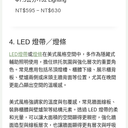
價
NT$
595
–
NT$
630
格
範
圍
4. LED 燈帶／燈條
：
N
LED燈帶
或
燈條
在美式風格空間中，多作為隱藏式
T
輔助照明使用，擔任烘托氛圍與強化層次的重要角
$
色。常見應用包括吊頂燈槽、櫃體下緣、展示櫃背
5
板、壁爐兩側或床頭主牆背面等位置，尤其在晚間
9
更能凸顯出空間的溫暖感。
5
到
美式風格強調家的溫度與包覆感，常見牆面線板、
N
裝飾櫃體與壁爐架等結構元素。透過 LED 燈帶的柔
T
和光暈，可以讓大面積的空間顯得更親密，強化牆
$
面造型與線板層次，也讓牆面顯得更有層次與呼吸