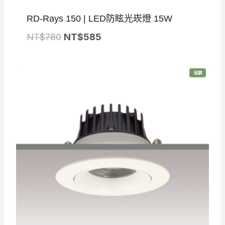
RD-Rays 150 | LED防眩光崁燈 15W
原
目
NT$
780
NT$
585
始
前
價
價
特
促銷
格
格
價
商
品
：
：
N
N
T
T
$
$
7
5
8
8
0
5
。
。