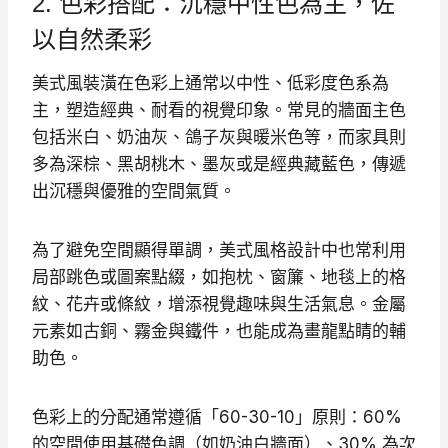
2. 色彩搭配：沉穩中性色為主，佐
以自然柔彩
美式風裝潢在色彩上通常以中性、低彩度色系為
主，塑造經典、耐看的視覺印象。常見的牆面主色
包括米白、奶油灰、鴿子灰與暖米色等，而家具則
多為深棕、黑胡桃木、墨灰或是經典藏藍色，傳遞
出沉穩與優雅的空間氣質。
為了避免空間顯得單調，美式風格設計中也常利用
局部跳色或圖案點綴，如抱枕、窗簾、地毯上的格
紋、花卉或條紋，增添視覺趣味與生活氣息。金屬
元素如古銅、霧金與鐵件，也能成為畫龍點睛的輔
助色。
色彩上的分配通常遵循「60-30-10」原則：60%
的空間使用基礎色調（如奶油白牆面）、30% 為次