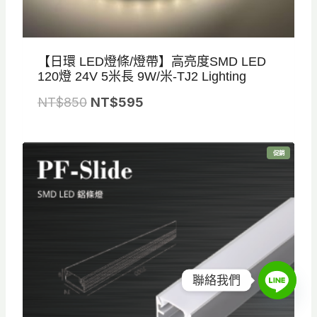
【日環 LED燈條/燈帶】高亮度SMD LED
120燈 24V 5米長 9W/米-TJ2 Lighting
原
目
NT$
850
NT$
595
始
前
價
價
特
促銷
格
格
價
商
品
：
：
N
N
T
T
$
$
8
5
5
9
聯絡我們
0
5