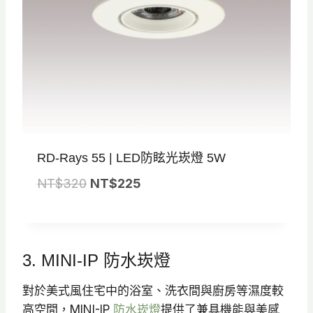
5
5
0
0
。
。
RD-Rays 55 | LED防眩光崁燈 5W
原
目
NT$
320
NT$
225
始
前
價
價
格
格
3. MINI-IP 防水崁燈
：
：
N
N
對於美式風住宅中的浴室、洗衣間與廚房等濕度較
T
T
高空間，MINI-IP
防水崁燈
提供了兼具機能與美感