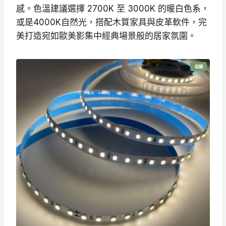
6
感。色溫建議選擇 2700K 至 3000K 的暖白色系，
3
或是4000K自然光，搭配木質家具與皮革軟件，完
0
美打造宛如歐美影集中經典場景般的居家氛圍。
特
促銷
價
商
品