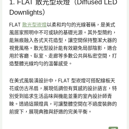
1. FLAT 散光型崁燈（Diffused LED
Downlights）
FLAT
散光型崁燈
以柔和均勻的光線著稱，是美式
風居家照明中不可或缺的基礎光源。其外型簡約，
能無痕融入各式天花造型，讓空間保持整潔大器的
視覺風格。散光型設計能有效避免局部陰影，適合
用於客廳、臥室、走廊等多數公共與私密空間，打
造整體光線均勻的溫馨感受。
在美式風裝潢設計中，FLAT 型崁燈可搭配線板天
花或仿古吊扇，展現低調但有質感的設計語言，特
別受到追求生活品味與機能並重的室內設計師青
睞。透過這類燈具，可讓整體空間在不過度裝飾的
前提下，展現典雅與舒適的完美平衡。
特