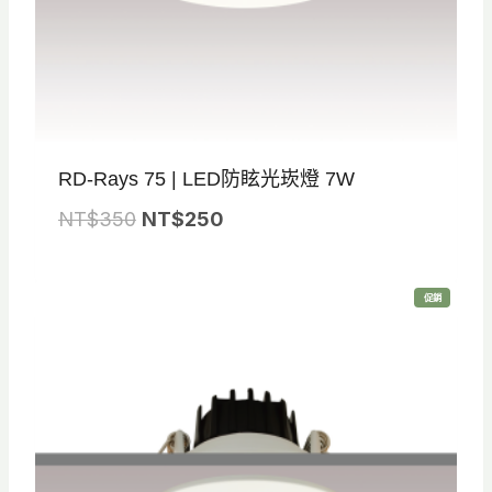
RD-Rays 75 | LED防眩光崁燈 7W
原
目
NT$
350
NT$
250
始
前
價
價
特
促銷
格
格
價
商
品
：
：
N
N
T
T
$
$
3
2