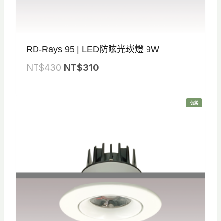
RD-Rays 95 | LED防眩光崁燈 9W
原
目
NT$
430
NT$
310
始
前
價
價
特
促銷
格
格
價
商
品
：
：
N
N
T
T
$
$
4
3
3
1
0
0
。
。