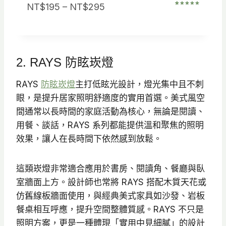
價
NT$
195
–
NT$
295
評分
1
5.00
/ 5，已有
格
位顧客進
行評分
範
圍
2. RAYS 防眩崁燈
：
N
RAYS
防眩崁燈
主打低眩光設計，燈光集中且不刺
T
眼，是提升居家照明舒適度的實用首選。美式風空
$
間通常以長時間的家庭活動為核心，無論是閱讀、
1
用餐、談話，RAYS 系列都能提供溫和聚焦的照明
9
效果，讓人在長時間下依然感到放鬆。
5
到
這類崁燈非常適合應用於書房、閱讀角、餐廳與臥
N
室牆面上方。設計師也常將 RAYS 搭配木質天花或
T
仿舊線板牆面使用，與經典美式家具如沙發、岩板
$
餐桌相互呼應，提升空間整體質感。RAYS 不只是
2
照明方案，更是一種體現「實用中見細膩」的設計