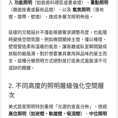
入
功能照明
（如廚房料理區或書桌燈）、
重點照明
（牆面掛畫或藝術品燈）、以及
氣氛照明
（落地
燈、燈帶、壁燈），達成多層次照明佈局。
這樣的交錯設計不僅能根據需求調整亮度，也能隨
時變換空間氛圍。例如晚間關掉主燈，僅以檯燈、
壁燈營造柔和溫暖的氣息，讓客廳或臥室瞬間變成
放鬆的避風港。對於想要兼具實用與品味的屋主而
言，這種分層照明方式絕對是打造美式風裝潢不可
或缺的關鍵。
2. 不同高度的照明層級強化空間層
次
美式居家照明特別重視「光源的垂直分佈」，透過
高位照明（如崁燈、軌道燈、吸頂燈）
、
中位
照明