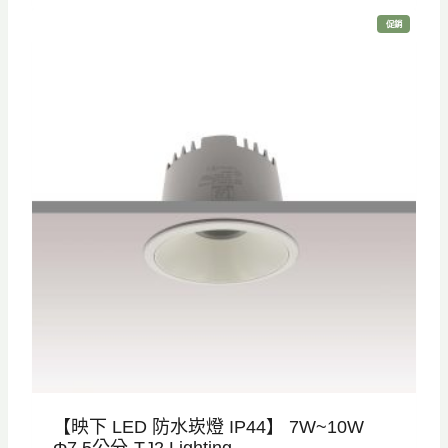
價
價
特
促銷
格
格
價
商
品
：
：
N
N
T
T
$
$
9
6
8
9
0
0
。
。
【映下 LED 防水崁燈 IP44】 7W~10W
Φ7.5公分-TJ2 Lighting