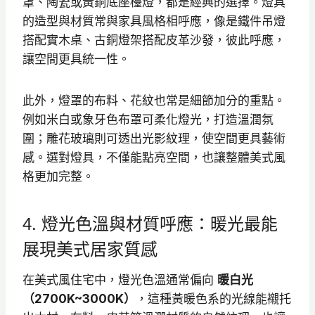
罩、陶瓷或黃銅底座檯燈，都是經典的選擇。燈具
的造型與材質常與家具風格相呼應，像是鐵件吊燈
搭配實木桌、古銅燈架搭配皮革沙發，彼此呼應，
讓空間更具統一性。
此外，燈罩的布料、花紋也常是細節加分的重點。
例如米白或象牙色布罩可柔化燈光，打造溫潤氛
圍；雕花玻璃則可透出光影紋理，使空間更具藝術
感。選對燈具，不僅能點亮空間，也讓整體美式風
格更加完整。
4. 燈光色溫與材質呼應：暖光最能
展現美式居家質感
在美式風住宅中，燈光色溫通常偏向
暖白光
（2700K~3000K）
，這種黃暖色系的光線能襯托