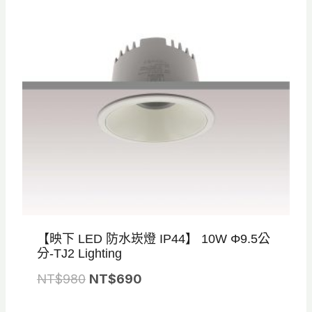
N
N
T
T
$
$
8
5
2
7
0
5
。
。
【映下 LED 防水崁燈 IP44】 10W Φ9.5公
分-TJ2 Lighting
原
目
NT$
980
NT$
690
始
前