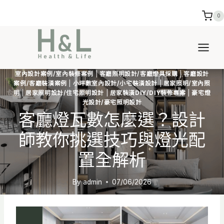
Skip
0
to
content
室內設計案例/室內裝修案例
|
客廳照明設計/客廳燈具採購
|
客廳設計
案例/客廳裝潢案例
|
小坪數室內設計/小宅裝潢設計
|
居家照明/室內照
明
|
居家照明設計/住宅照明設計
|
居家裝潢DIY/DIY裝修專案
|
豪宅燈
光設計/豪宅照明設計
客廳燈瓦數怎麼選？設計
師教你挑選技巧與燈光配
置全解析
By
admin
07/06/2026