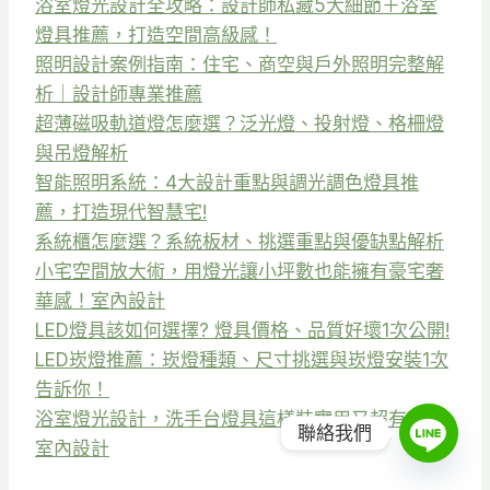
浴室燈光設計全攻略：設計師私藏5大細節＋浴室
燈具推薦，打造空間高級感！
照明設計案例指南：住宅、商空與戶外照明完整解
析｜設計師專業推薦
超薄磁吸軌道燈怎麼選？泛光燈、投射燈、格柵燈
與吊燈解析
智能照明系統：4大設計重點與調光調色燈具推
薦，打造現代智慧宅!
系統櫃怎麼選？系統板材、挑選重點與優缺點解析
小宅空間放大術，用燈光讓小坪數也能擁有豪宅奢
華感！室內設計
LED燈具該如何選擇? 燈具價格、品質好壞1次公開!
LED崁燈推薦：崁燈種類、尺寸挑選與崁燈安裝1次
告訴你！
浴室燈光設計，洗手台燈具這樣裝實用又超有質感!
聯絡我們
室內設計