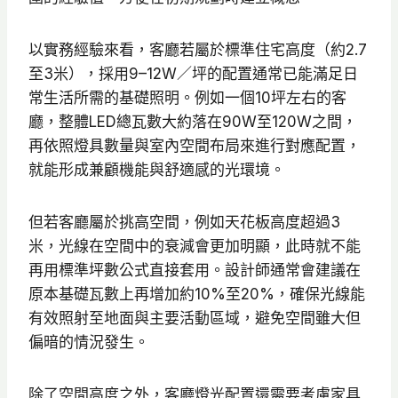
以實務經驗來看，客廳若屬於標準住宅高度（約2.7
至3米），採用9–12W／坪的配置通常已能滿足日
常生活所需的基礎照明。例如一個10坪左右的客
廳，整體LED總瓦數大約落在90W至120W之間，
再依照燈具數量與室內空間布局來進行對應配置，
就能形成兼顧機能與舒適感的光環境。
但若客廳屬於挑高空間，例如天花板高度超過3
米，光線在空間中的衰減會更加明顯，此時就不能
再用標準坪數公式直接套用。設計師通常會建議在
原本基礎瓦數上再增加約10%至20%，確保光線能
有效照射至地面與主要活動區域，避免空間雖大但
偏暗的情況發生。
除了空間高度之外，客廳燈光配置還需要考慮家具