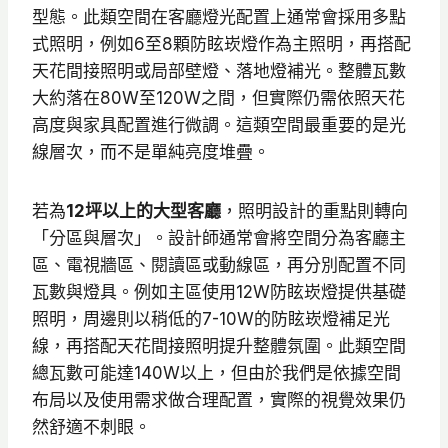
型態。此類空間在客廳燈光配置上通常會採用多點
式照明，例如6至8顆防眩崁燈作為主照明，再搭配
天花間接照明或局部壁燈、落地燈補光。整體瓦數
大約落在80W至120W之間，但實際仍需依照天花
高度與家具配置進行微調。這類空間最重要的是光
線層次，而不是單純亮度堆疊。
若為
12坪以上的大型客廳
，照明設計的重點則轉向
「分區與層次」。設計師通常會將空間分為客廳主
區、電視牆區、閱讀區或動線區，再分別配置不同
瓦數與燈具。例如主區使用12W防眩崁燈提供基礎
照明，周邊則以稍低的7-10W的防眩崁燈補足光
線，再搭配天花間接照明提升整體氛圍。此類空間
總瓦數可能達140W以上，但由於我們是依據空間
布局以及使用需求做合理配置，實際的視覺效果仍
然舒適不刺眼。