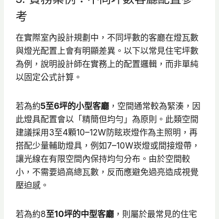
考
在實際室內設計規劃中，不同坪數的客廳在燈瓦數
與燈光配置上會有明顯差異。以下以常見住宅坪數
為例，說明設計師在實務上的配置邏輯，而非單純
以固定公式計算。
若為約
5至6坪的小型客廳
，空間通常較為緊湊，因
此燈具配置會以「精簡但均勻」為原則。此類空間
建議採用3至4顆10–12W防眩崁燈作為主照明，再
搭配少量輔助燈具，例如7–10W崁燈或間接燈帶，
讓光線在有限空間內保持均勻分布。由於空間較
小，不需要過高總瓦數，反而應避免過亮造成視覺
壓迫感。
若為約8
至10坪的中型客廳
，則屬於最常見的住宅