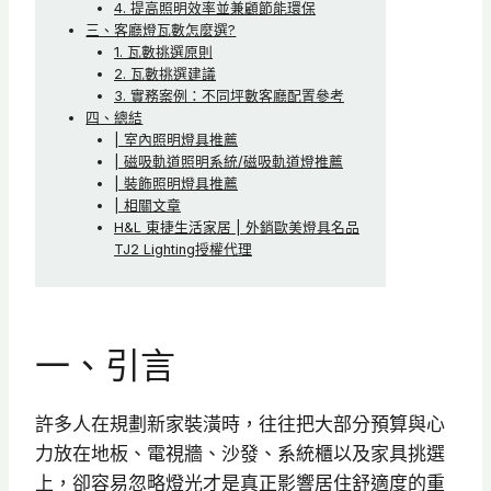
4. 提高照明效率並兼顧節能環保
三、客廳燈瓦數怎麼選?
1. 瓦數挑選原則
2. 瓦數挑選建議
3. 實務案例：不同坪數客廳配置參考
四、總結
| 室內照明燈具推薦
| 磁吸軌道照明系統/磁吸軌道燈推薦
| 裝飾照明燈具推薦
| 相關文章
H&L 東捷生活家居 | 外銷歐美燈具名品
TJ2 Lighting授權代理
一、引言
許多人在規劃新家裝潢時，往往把大部分預算與心
力放在地板、電視牆、沙發、系統櫃以及家具挑選
上，卻容易忽略燈光才是真正影響居住舒適度的重