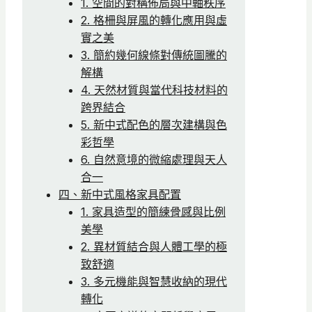
1. 空間的對稱佈局與中軸秩序
2. 格柵與屏風的轉化應用與虛
實之美
3. 簡約幾何線條對傳統圖騰的
解構
4. 天然材質與當代科技材料的
跨界結合
5. 新中式配色的層次建構與色
彩哲學
6. 自然意境的微縮處理與天人
合一
四、新中式風格家具配置
1. 家具造型的簡練骨感與比例
美學
2. 異材質結合與人體工學的極
致舒適
3. 多元機能與智慧收納的現代
轉化