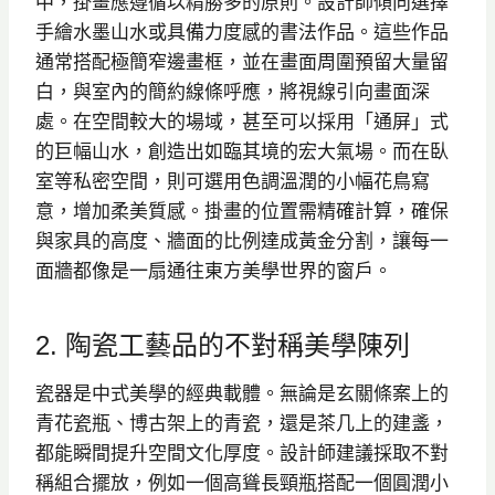
中，掛畫應遵循以精勝多的原則。設計師傾向選擇
手繪水墨山水或具備力度感的書法作品。這些作品
通常搭配極簡窄邊畫框，並在畫面周圍預留大量留
白，與室內的簡約線條呼應，將視線引向畫面深
處。在空間較大的場域，甚至可以採用「通屏」式
的巨幅山水，創造出如臨其境的宏大氣場。而在臥
室等私密空間，則可選用色調溫潤的小幅花鳥寫
意，增加柔美質感。掛畫的位置需精確計算，確保
與家具的高度、牆面的比例達成黃金分割，讓每一
面牆都像是一扇通往東方美學世界的窗戶。
2. 陶瓷工藝品的不對稱美學陳列
瓷器是中式美學的經典載體。無論是玄關條案上的
青花瓷瓶、博古架上的青瓷，還是茶几上的建盞，
都能瞬間提升空間文化厚度。設計師建議採取不對
稱組合擺放，例如一個高聳長頸瓶搭配一個圓潤小