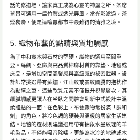
話的修道場，讓家真正成為心靈的神聖之所。茶席
背景可選用一扇竹簾或透光屏風，當光影濾過，茶
煙裊裊，便是這喧囂都市中最難得的清雅之境。
5. 織物布藝的點睛與質地觸感
為了中和實木與石材的堅硬，織物的選用至關重
要。絲綢、亞麻與高品質棉麻材質的靠墊、地毯或
床品，是增加空間溫馨感與高級感的祕密武器。設
計師常挑選帶有蘇繡、江山紋或雲紋圖騰的抱枕作
為點睛之筆。這些軟質元素不僅提升視覺層次，其
細膩觸感更讓人在坐臥之間體會到新中式設計中溫
柔體貼的一面。在色彩上，布藝織物常扮演「調和
劑」的角色，將冷色調的硬裝與溫暖的居家生活連
結。地毯的選材則建議選用帶有抽象水墨紋理的羊
毛製品，不僅能吸音除噪，更能為冰冷的地磚或木