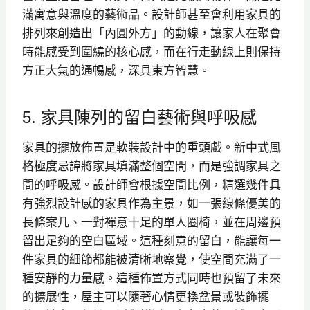
滿寓意與溫度的藝術品。設計師甚至會利用家具的
排列來創造出「內圓外方」的動線，讓家人在聚會
時能感受到圍繞的核心感，而在行走動線上則保持
方正大氣的通暢感，深具東方智慧。
5. 家具陳列的留白藝術與呼吸感
家具的擺放佈置是軟裝設計中的重頭戲。新中式風
格極度忌諱將家具填滿整個空間，而是強調家具之
間的呼吸感。設計師會根據空間比例，精選幾件具
有強烈設計感的家具作為主景，如一張線條優美的
長條案几、一對禪意十足的單人圈椅，並在周邊預
留出足夠的空白區域。這種刻意的留白，能讓每一
件家具的細節都能被清晰地察覺，使空間充滿了一
種安靜的力量感。這種佈置方式同時也預留了未來
的擴展性，屋主可以隨著心情更換盆景或裝飾擺