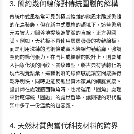
3. 簡約幾何線條對傳統圖騰的解構
傳統中式風格常可見到極其複雜的龍鳳木雕或繁雜
的花鳥裝飾，但在新中式風格的語境下，這些繁瑣
元素被大刀闊斧地提煉為簡潔的直線、正方與圓
弧。例如，天花板不再使用層層疊疊的複雜線板，
而是利用洗鍊的黑鋼條或實木邊線勾勒輪廓，強調
空間的幾何張力。在門片或櫃體的設計上，則會加
入抽象化後的回紋、雲紋造型，將古典符號轉化為
現代視覺語彙。這種俐落的線條感能讓空間感顯得
乾淨明快，同時更能反襯出實木家具的細膩質感。
設計師在處理牆面轉角時，也常運用「圓角」處理
來對應傳統「圓融」的處世哲學，讓剛硬的現代框
架中多了一份溫柔的包容感。
4. 天然材質與當代科技材料的跨界