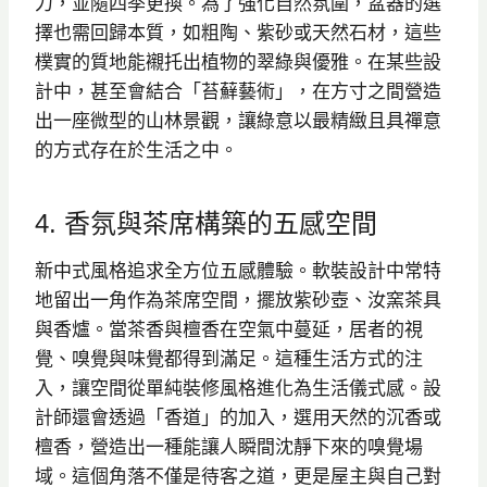
力，並隨四季更換。為了強化自然氛圍，盆器的選
擇也需回歸本質，如粗陶、紫砂或天然石材，這些
樸實的質地能襯托出植物的翠綠與優雅。在某些設
計中，甚至會結合「苔蘚藝術」，在方寸之間營造
出一座微型的山林景觀，讓綠意以最精緻且具禪意
的方式存在於生活之中。
4. 香氛與茶席構築的五感空間
新中式風格追求全方位五感體驗。軟裝設計中常特
地留出一角作為茶席空間，擺放紫砂壺、汝窯茶具
與香爐。當茶香與檀香在空氣中蔓延，居者的視
覺、嗅覺與味覺都得到滿足。這種生活方式的注
入，讓空間從單純裝修風格進化為生活儀式感。設
計師還會透過「香道」的加入，選用天然的沉香或
檀香，營造出一種能讓人瞬間沈靜下來的嗅覺場
域。這個角落不僅是待客之道，更是屋主與自己對