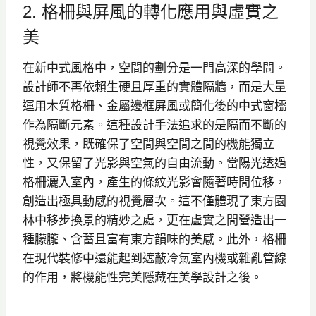
2. 格柵與屏風的轉化應用與虛實之
美
在新中式風格中，空間的劃分是一門高深的學問。
設計師不再依賴生硬且厚重的實體隔牆，而是大量
運用木質格柵、金屬邊框屏風或簡化後的中式窗櫺
作為隔斷元素。這種設計手法追求的是隔而不斷的
視覺效果，既確保了空間與空間之間的機能獨立
性，又保留了光影與空氣的自由流動。當陽光透過
格柵灑入室內，產生的條紋光影會隨著時間位移，
創造出極具動感的視覺層次。這不僅體現了東方園
林中移步換景的精妙之處，更在虛實之間營造出一
種朦朧、含蓄且富有東方韻味的美感。此外，格柵
在現代裝修中還能起到遮蔽冷氣室內機或雜亂管線
的作用，將機能性完美隱藏在美學設計之後。