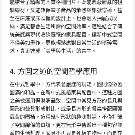
能結合了精緻的木質格柵門片，既能遮蔽雜亂的視
聽線材，又能確保電子產品的散熱與訊號穿透。甚
至在床底或床頭櫃的設計上，也會融入抽屜式收
納，滿足都會生活所需的空間效率。這種結合了傳
統美感與現代收納邏輯的家具配置，讓新中式空間
不僅美如畫作，更能輕鬆應對日常生活的瑣碎需
求，真正達成「美學與生活」的共生。
4. 方圓之道的空間哲學應用
在中式哲學中，方代表著嚴謹的規矩，圓則像徵著
圓滿的和諧。在新中式風格家具配置中，這種方圓
之美被運用得淋漓盡致。空間中常見方形的長几與
圓形的鼓凳形成對比，或是長方形的餐桌搭配圓弧
靠背的圈椅。這種幾何形狀的趣味對話，不僅打破
了空間線條的單調，更在無形中傳遞出一種包容並
蓄的生活哲理。家具不再只是死板的物件，而是充