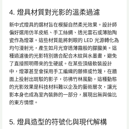
4. 燈具材質對光影的溫柔過濾
新中式燈具的選材旨在模擬自然柔光效果。設計師
偏好選用仿羊皮紙、手工絲綢、透光雲石或薄胎陶
瓷作為燈罩。這些材質能將刺眼的 LED 光源轉化為
均勻漫射光，產生如月光穿透薄霧般的朦朧美。這
種過濾後的光影特別適合配合木紋與水墨畫，避免
了直接照明帶來的生硬感。在某些頂級軟裝設計
中，燈罩甚至會採用手工編織的藤條或竹篾，在牆
面上投射出斑駁的影子，彷彿竹林風動，這種動態
的光影效果是科技材料難以企及的藝術層次，讓光
影本身也成為室內裝飾的一部分，展現出無與倫比
的東方情懷。
5. 燈具造型的符號化與現代解構