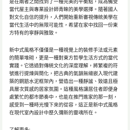
是在兩者之間找到了一種完美的平衡點，成為備受
當代屋主與專業設計師青睞的美學選擇。隨著國人
對文化自信的提升，人們開始重新審視傳統美學在
當代生活中的無限可能性，希望在家中找回一份東
方特有的寧靜與雅致。
新中式風格不僅僅是一種視覺上的裝修手法或元素
的簡單堆砌，更是一種對東方哲學生活方式的當代
實踐。它透過對傳統文化的深度理解，將繁複的符
號進行提煉與簡化，把古典的氣韻無縫嵌入現代建
築的鋼筋水泥框架內，營造出一種靜謐、致遠且極
具層次質感的居家氛圍。這種風格讓居住者即便身
處繁忙的都市節奏中，也能在推門進家的那一刻，
感受到一種時光慢下來的從容，這正是新中式風格
在現代室內設計中歷久彌新的靈魂所在。
了解更多: