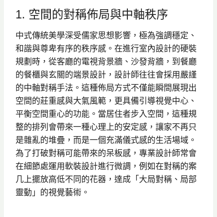
1. 空間的對稱佈局與中軸秩序
中式傳統美學深受儒家思想影響，極為強調穩定、
和諧與尊卑有序的秩序感。在進行室內設計的硬裝
規劃時，從客廳的電視背景牆、沙發背牆，到餐廳
的餐櫃與玄關的端景設計，設計師往往會採用嚴謹
的中軸對稱手法。這種佈局方式不僅能瞬間展現出
空間的莊重感與大氣風範，更具備引導視覺中心、
平衡空間重心的功能。當居住者步入空間，這種規
整的排列會帶來一種心理上的安定感，讓家不再只
是雜亂的堆疊，而是一個充滿儀式感的生活場域。
為了打破對稱可能帶來的呆板感，專業設計師常會
在細節處運用軟裝設計進行微調，例如在對稱的案
几上擺放高低不同的花器，達成「大局對稱、局部
靈動」的視覺藝術。