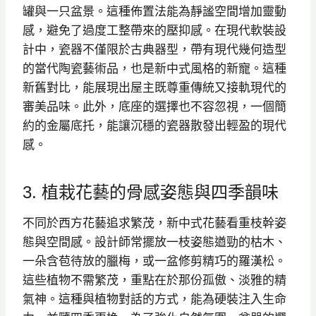
罐與一只盆景。這種佈置法能為靜謐空間增加靈動
感，避免了過度工整帶來的壓抑感。在現代軟裝設
計中，瓷器不僅限於古典器型，帶有現代幾何造型
的當代陶瓷藝術品，也是新中式風格的新寵。這種
新舊對比，能展現出屋主既尊重傳統又接軌現代的
審美品味。此外，底座的選擇也不容忽視，一個簡
約的金屬底托，能讓沉穩的瓷器散發出輕盈的現代
感。
3. 植栽花藝的骨感姿態與四季韻味
不同於西方花藝追求繁茂，新中式花藝看重枝幹姿
態與空間感。設計師常擺放一枝姿態遒勁的枯木、
一朵含苞待放的臘梅，或一盆修剪精巧的羅漢松。
這些植物不需繁茂，重點在於那份孤傲、淡雅的精
氣神。這種與植物對話的方式，能為硬裝注入生命