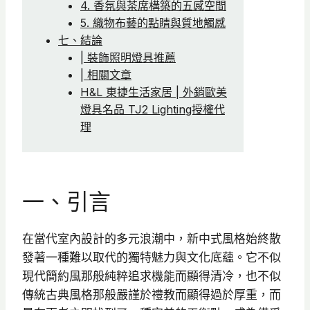
4. 香氛與茶席構築的五感空間
5. 織物布藝的點睛與質地觸感
七、結論
| 裝飾照明燈具推薦
| 相關文章
H&L 東捷生活家居 | 外銷歐美
燈具名品 TJ2 Lighting授權代
理
一、引言
在當代室內設計的多元浪潮中，新中式風格始終散
發著一種難以取代的獨特魅力與文化底蘊。它不似
現代簡約風那般純粹追求機能而顯得清冷，也不似
傳統古典風格那般嚴謹於禮教而顯得過於厚重，而