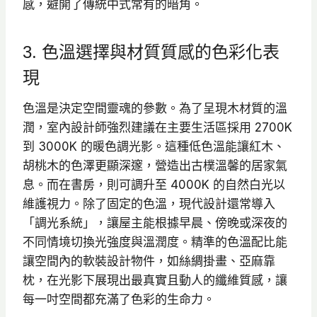
感，避開了傳統中式常有的暗角。
3. 色溫選擇與材質質感的色彩化表
現
色溫是決定空間靈魂的參數。為了呈現木材質的溫
潤，室內設計師強烈建議在主要生活區採用 2700K
到 3000K 的暖色調光影。這種低色溫能讓紅木、
胡桃木的色澤更顯深邃，營造出古樸溫馨的居家氣
息。而在書房，則可調升至 4000K 的自然白光以
維護視力。除了固定的色溫，現代設計還常導入
「調光系統」，讓屋主能根據早晨、傍晚或深夜的
不同情境切換光強度與溫潤度。精準的色溫配比能
讓空間內的軟裝設計物件，如絲綢掛畫、亞麻靠
枕，在光影下展現出最真實且動人的纖維質感，讓
每一吋空間都充滿了色彩的生命力。