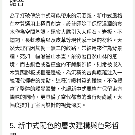
結合
為了打破傳統中式可能帶來的沉悶感，新中式風格
在材質選用上極具創意。設計師除了保留溫潤的實
木作為空間基調，還會大膽引入大理石、岩板、不
鏽鋼、長虹玻璃以及皮革等現代感十足的材料。天
然大理石因其獨一無二的紋路，常被用來作為背景
牆，宛如一幅潑墨山水畫，象徵著自然山林的意
境。而古銅色或香檳金的不鏽鋼飾條，則常被嵌入
木質踢腳板或櫃體邊緣，為沉穩的古典底蘊注入一
絲現代輕奢的亮點。這種冷暖材質的碰撞，不僅豐
富了整體的觸覺體驗，也讓新中式風格在保留東方
韻味的同時，更具備了當代都市的流行時尚感，大
幅度提升了室內設計的視覺深度。
5. 新中式配色的層次建構與色彩哲