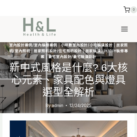
Skip
0
to
content
室內設計案例/室內裝修案例
|
小坪數室內設計/小宅裝潢設計
|
居家照
明/室內照明
|
居家照明設計/住宅照明設計
|
居家裝潢DIY/DIY裝修專
案
|
豪宅室內設計/豪宅裝潢設計
新中式風格是什麼? 6大核
心元素、家具配色與燈具
選型全解析
By
admin
12/24/2025