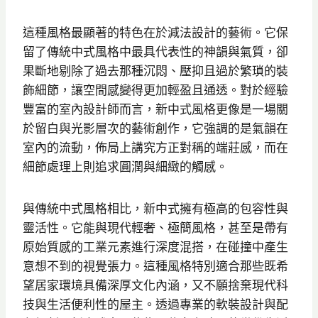
這種風格最顯著的特色在於減法設計的藝術。它保
留了傳統中式風格中最具代表性的神韻與氣質，卻
果斷地剔除了過去那種沉悶、壓抑且過於繁瑣的裝
飾細節，讓空間感變得更加輕盈且通透。對於經驗
豐富的室內設計師而言，新中式風格更像是一場關
於留白與光影層次的藝術創作，它強調的是氣韻在
室內的流動，佈局上講究方正對稱的端莊感，而在
細節處理上則追求圓潤與細緻的觸感。
與傳統中式風格相比，新中式擁有極高的包容性與
靈活性。它能與現代輕奢、極簡風格，甚至是帶有
原始質感的工業元素進行深度混搭，在碰撞中產生
意想不到的視覺張力。這種風格特別適合那些既希
望居家環境具備深厚文化內涵，又不願捨棄現代科
技與生活便利性的屋主。透過專業的軟裝設計與配