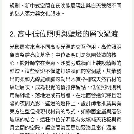
規劃，新中式空間在夜晚能展現出與白天截然不同
的迷人張力與文化韻味。
2. 高中低位照明與壁燈的層次過渡
光影層次來自不同高度光源的交互作用。高位照明
負責整體亮度基準；中位照明則是氛圍營造的核
心，設計師常在走廊、沙發旁或牆面上裝設精緻的
壁燈。這些壁燈不僅能打破牆面的空洞感，其散發
出的柔和光線能細膩勾勒出木質格柵或天然石材的
紋理層次，成為視覺的優雅停留點。低位照明則利
用踢腳燈、落地燈或石燈籠，在地面營造沉穩且溫
馨的夜間光影。壁燈的選擇上，設計師常推薦具有
東方造型但採現代材質的款式，如霧面金屬與磨砂
玻璃的結合，這種中位光源能有效填補天花板與家
具之間的空隙，讓空間氛圍更加緊湊且富有溫度