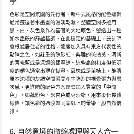
學
色彩是空間氛圍的先行者，新中式風格的配色邏輯
通常遵循著水墨畫的濃淡乾濕。整體空間多選用
黑、白、灰色系作為基礎的大地底色，營造出一種
如水墨般的靜謐基調。在此穩定的基礎上，設計師
會根據居住者的性格，適度加入具有東方代表性的
點睛之色，如莊重的硃砂紅、典雅的琉璃黃、清新
的青瓷藍或是深邃的翡翠綠。這些高飽和度但低明
度的顏色通常出現在掛畫、靠枕或是單椅上，能讓
原本沈穩的灰調空間瞬間產生強烈的視覺張力與層
次感。更進階的配色方案還會加入豐富的「中間
色」，如藕粉色、米杏色或豆沙綠，用來柔化整體
線條，讓色彩的過渡如同宣紙上的暈染一般自然優
雅。
6. 自然意境的微縮處理與天人合一