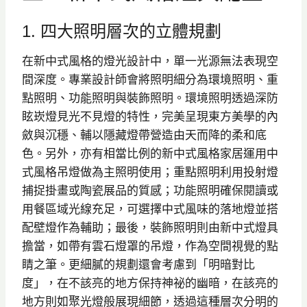
1. 四大照明層次的立體規劃
在新中式風格的燈光設計中，單一光源無法表現空
間深度。專業設計師會將照明細分為環境照明、重
點照明、功能照明與裝飾照明。環境照明透過深防
眩崁燈見光不見燈的特性，完美呈現東方美學的內
斂與沉穩、輔以隱藏燈帶營造由天而降的柔和底
色。另外，亦有相當比例的新中式風格家居運用中
式風格吊燈做為主照明使用；重點照明利用投射燈
捕捉掛畫或陶瓷展品的質感；功能照明確保閱讀或
用餐區域光線充足，可選擇中式風味的落地燈並搭
配壁燈作為輔助；最後，裝飾照明則由新中式燈具
擔當，如帶有雲石燈罩的吊燈，作為空間視覺的點
睛之筆。更細膩的規劃還會考慮到「明暗對比
度」，在不該亮的地方保持神祕的幽暗，在該亮的
地方則如聚光燈般展現細節，透過這種層次分明的