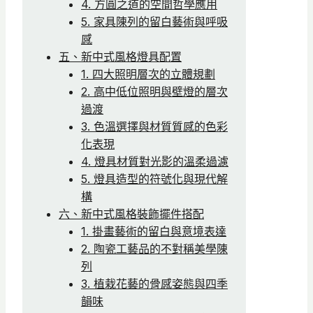
4. 方圓之道的空間哲學應用
5. 家具陳列的留白藝術與呼吸
感
五、新中式風格燈具配置
1. 四大照明層次的立體規劃
2. 高中低位照明與壁燈的層次
過渡
3. 色溫選擇與材質質感的色彩
化表現
4. 燈具材質對光影的溫柔過濾
5. 燈具造型的符號化與現代解
構
六、新中式風格裝飾擺件搭配
1. 掛畫藝術的留白與意境表達
2. 陶瓷工藝品的不對稱美學陳
列
3. 植栽花藝的骨感姿態與四季
韻味