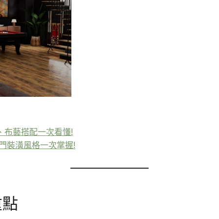
布藝搭配一次看懂!
熱門裝潢風格一次掌握!
重點