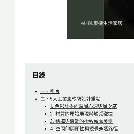
目錄
一、引言
二、5大工業風軟裝設計重點
1. 色彩計畫的深層心理與層次感
2. 材質的原始展現與觸感碰撞
3. 結構與機能的極致顯露美學
4. 空間的開闊性與視覺穿透路徑