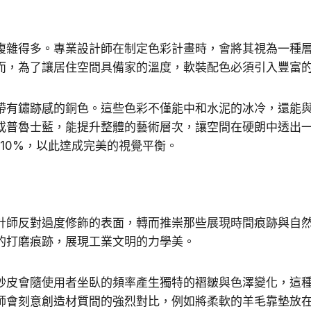
複雜得多。專業設計師在制定色彩計畫時，會將其視為一種
而，為了讓居住空間具備家的溫度，軟裝配色必須引入豐富
帶有鏽跡感的銅色。這些色彩不僅能中和水泥的冰冷，還能
或普魯士藍，能提升整體的藝術層次，讓空間在硬朗中透出
 10%，以此達成完美的視覺平衡。
計師反對過度修飾的表面，轉而推崇那些展現時間痕跡與自
的打磨痕跡，展現工業文明的力學美。
砂皮會隨使用者坐臥的頻率產生獨特的褶皺與色澤變化，這
師會刻意創造材質間的強烈對比，例如將柔軟的羊毛靠墊放