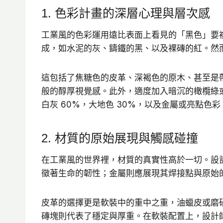
1. 色彩計畫的深層心理與層次感
工業風的色彩運用遠比表面上看見的「黑色」要
成，如水泥的灰、鑄鐵的黑、以及裸磚的紅。然
這包括了焦糖色的皮革、深褐色的原木、甚至是
般的醇厚視覺感。此外，適度加入暗沉的橄欖綠
白灰 60%，大地色 30%，以及金屬或亮點色彩
2. 材質的原始展現與觸感碰撞
在工業風的世界裡，材質的真實性高於一切。設
徵著生命的韌性；金屬則應展現其焊接點與原始
皮革的選擇更是軟裝中的重中之重，油蠟皮或磨
磚塊則代表了穩定與厚重。在軟裝配置上，設計