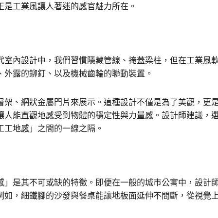
正是工業風讓人著迷的感官魅力所在。
代室內設計中，我們習慣隱藏管線、掩蓋梁柱，但在工業風
、外露的鉚釘、以及機械齒輪的聯動裝置。
層架、網狀金屬門片來展示。這種設計不僅是為了美觀，更
讓人能直觀地感受到物體的穩定性與力量感。設計師建議，
工工地感」之間的一線之隔。
感」是其不可或缺的特徵。即便在一般的城市公寓中，設計
例如，細鐵腳的沙發與餐桌能讓地板面延伸不間斷，從視覺