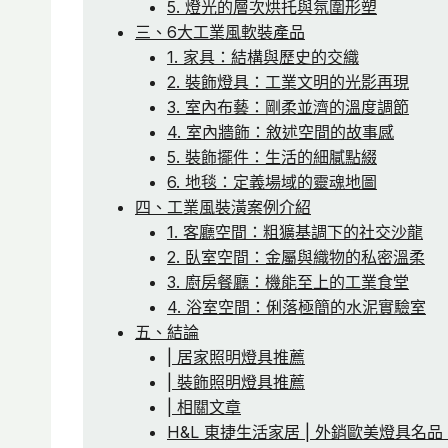
5. 燈光的層次烘托與氛圍形塑
三、6大工業風軟裝產品
1. 家具：結構與歷史的交織
2. 裝飾燈具：工業文明的光影再現
3. 室內布藝：剛柔並濟的溫度調節
4. 室內牆飾：敘述空間的故事感
5. 裝飾擺件：生活的細膩點綴
6. 地毯：定義場域的靈魂地圖
四、工業風裝潢案例介紹
1. 客廳空間：粗獷基調下的社交沙龍
2. 臥室空間：金屬與織物的私密溫柔
3. 廚房餐廳：機能至上的工業食堂
4. 浴室空間：俐落極簡的水泥實驗室
五、結論
| 居家照明燈具推薦
| 裝飾照明燈具推薦
| 相關文章
H&L 東捷生活家居 | 外銷歐美燈具名品 TJ