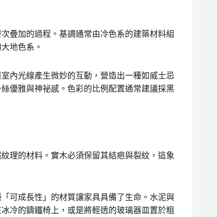
層次疊加的過程。基調通常由冷色系的建築材料組
的大地色系。
與室內光線產生微妙的互動，營造出一種如威士忌
一絲優雅與神祕感。色彩的比例配置通常建議採黑
然紋理的材料。實木必須保留其結疤與裂紋，這象
種「可成長性」的材質讓家具具備了生命。水泥與
在冰冷的鑄鐵椅上，或是將輕透的玻璃器皿置於粗