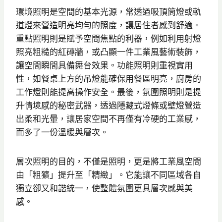
環境照明是空間的基本光源，常透過吸頂筒燈或軌
道燈來營造明亮均勻的照度，讓居住者感到舒適。
重點照明則是賦予空間焦點的利器，例如利用射燈
照亮粗糙的紅磚牆，或凸顯一件工業風藝術裝飾，
讓空間瞬間具備舞台效果。功能照明則重視實用
性，如餐桌上方的吊燈能確保用餐區明亮，廚房的
工作燈則能提高操作安全。最後，氛圍照明則是提
升情境感的秘密武器，透過隱藏式燈條或壁燈營造
出柔和光暈，讓居家空間不再僅有冷硬的工業感，
而多了一份溫暖與層次。
層次照明的目的，不僅是照明，更是將工業風空間
由「粗獷」提升至「精緻」。它能讓不同區域各自
獨立卻又和諧統一，使整體氛圍更具層次感與美
感。