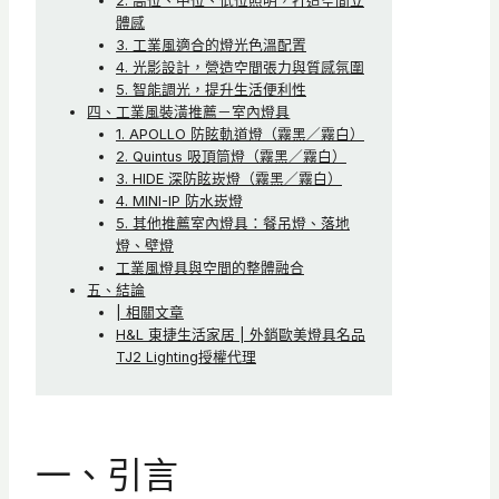
2. 高位、中位、低位照明，打造空間立
體感
3. 工業風適合的燈光色溫配置
4. 光影設計，營造空間張力與質感氛圍
5. 智能調光，提升生活便利性
四、工業風裝潢推薦－室內燈具
1. APOLLO 防眩軌道燈（霧黑／霧白）
2. Quintus 吸頂筒燈（霧黑／霧白）
3. HIDE 深防眩崁燈（霧黑／霧白）
4. MINI-IP 防水崁燈
5. 其他推薦室內燈具：餐吊燈、落地
燈、壁燈
工業風燈具與空間的整體融合
五、結論
| 相關文章
H&L 東捷生活家居 | 外銷歐美燈具名品
TJ2 Lighting授權代理
一、引言