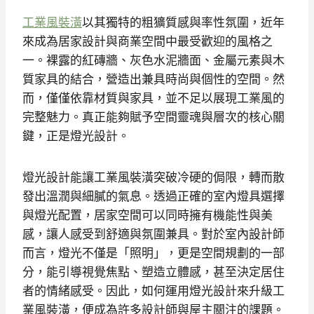
工業風裝潢
以其獨特的粗獷質感與率性氛圍，近年
來成為居家設計與商業空間中最受歡迎的風格之
一。裸露的紅磚牆、灰色水泥牆面、金屬元素與木
質家具的結合，營造出兼具時尚與個性的空間。然
而，僅僅依靠材質與家具，並不足以展現工業風的
完整魅力。真正能夠賦予空間靈魂與層次的核心關
鍵，正是燈光設計。
燈光設計能讓工業風裝潢突破冷硬的侷限，轉而散
發出溫潤與細膩的氣息。透過正確的室內燈具選擇
與燈光配置，居家空間可以同時擁有機能性與美
感，讓人感受到舒適與氛圍兼具。對於室內設計師
而言，燈光不僅是「照明」，更是空間規劃的一部
分，能引導視覺焦點、塑造立體感，甚至決定居住
者的情緒感受。因此，如何運用燈光設計來升級工
業風裝潢，便成為許多設計師與屋主關注的課題。