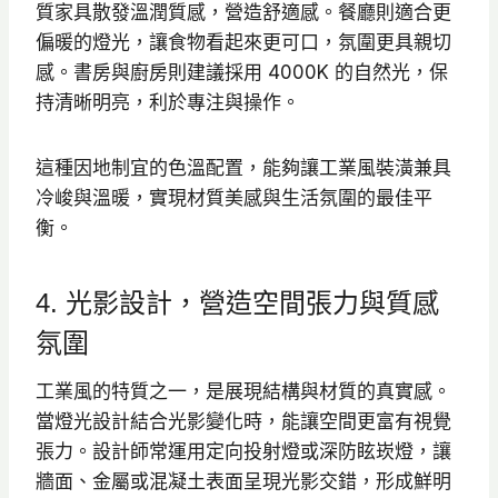
質家具散發溫潤質感，營造舒適感。餐廳則適合更
偏暖的燈光，讓食物看起來更可口，氛圍更具親切
感。書房與廚房則建議採用 4000K 的自然光，保
持清晰明亮，利於專注與操作。
這種因地制宜的色溫配置，能夠讓工業風裝潢兼具
冷峻與溫暖，實現材質美感與生活氛圍的最佳平
衡。
4. 光影設計，營造空間張力與質感
氛圍
工業風的特質之一，是展現結構與材質的真實感。
當燈光設計結合光影變化時，能讓空間更富有視覺
張力。設計師常運用定向投射燈或深防眩崁燈，讓
牆面、金屬或混凝土表面呈現光影交錯，形成鮮明