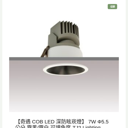
特
促銷
價
商
品
【奇遇 COB LED 深防眩崁燈】 7W Φ5.5
公分 霧黑/霧白 可調角度-TJ2 Lighting