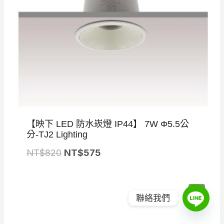
【映下 LED 防水崁燈 IP44】 7W Φ5.5公
分-TJ2 Lighting
原
目
NT$
820
NT$
575
始
前
價
價
特
促銷
格
格
價
聯絡我們
商
品
：
：
N
N