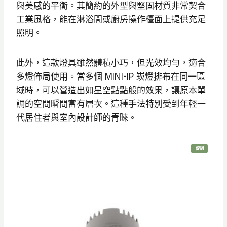
與美感的平衡。其簡約的外型與堅固材質非常契合
9
工業風格，能在淋浴間或廚房操作檯面上提供充足
5
照明。
到
N
此外，這款燈具雖然體積小巧，但光效均勻，適合
T
多燈佈局使用。當多個 MINI-IP 崁燈排布在同一區
$
域時，可以營造出如星空點點般的效果，讓原本單
6
調的空間瞬間富有層次。這種手法特別受到年輕一
2
代居住者與室內設計師的青睞。
0
特
促銷
價
商
品