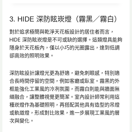
價
價
格
格
3. HIDE 深防眩崁燈（霧黑／霧白）
：
：
N
N
對於追求極簡與乾淨天花板設計的居住者而言，
T
T
HIDE 深防眩崁燈是不可或缺的選擇。這類燈具能夠
$
$
隱身於天花板內，僅以小巧的光圈露出，達到低調
6
5
卻高效的照明效果。
6
8
0
0
深防眩設計讓燈光更為舒適，避免刺眼感，特別適
。
。
合長時間停留的空間，例如客廳或臥室。霧黑的外
框能強化工業風的冷冽氛圍，而霧白則能與牆面無
縫融合，讓整體視覺更簡潔。室內設計師常利用這
種崁燈作為基礎照明，再搭配其他具有造型的吊燈
或軌道燈，形成對比效果，進一步展現工業風的層
次與變化。