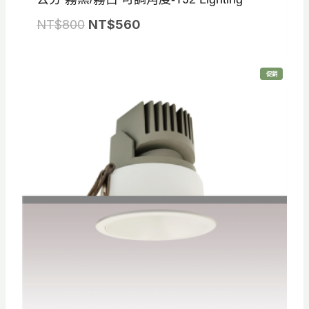
原
目
NT$
800
NT$
560
始
前
價
價
特
促銷
格
格
價
商
品
：
：
N
N
T
T
$
$
8
5
0
6
0
0
。
。