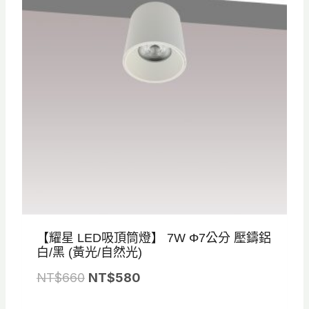
N
N
T
T
$
$
9
6
0
3
0
0
。
。
【耀星 LED吸頂筒燈】 7W Φ7公分 壓鑄鋁
白/黑 (黃光/自然光)
原
目
NT$
660
NT$
580
始
前