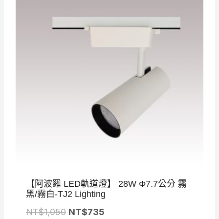
品
【阿波羅 LED軌道燈】 28W Φ7.7公分 霧
黑/霧白-TJ2 Lighting
原
目
NT$
1,050
NT$
735