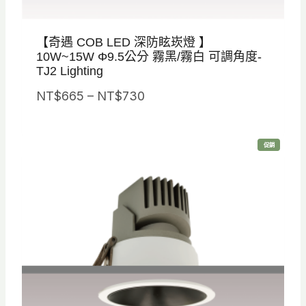
【奇遇 COB LED 深防眩崁燈 】
10W~15W Φ9.5公分 霧黑/霧白 可調角度-
TJ2 Lighting
價
NT$
665
–
NT$
730
格
範
特
促銷
圍
價
商
品
：
N
T
$
6
6
5
到