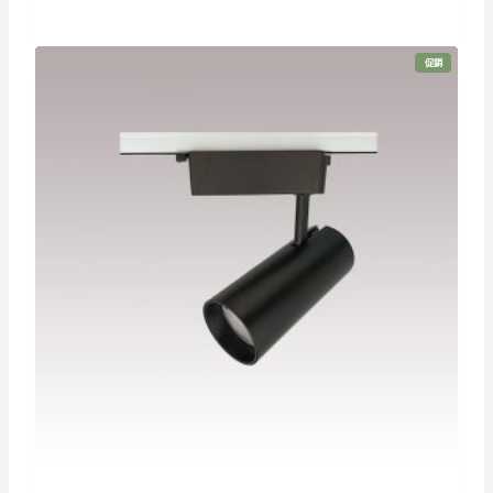
始
前
價
價
特
促銷
格
格
價
商
品
：
：
N
N
T
T
$
$
1
7
,
3
0
5
5
。
0
。