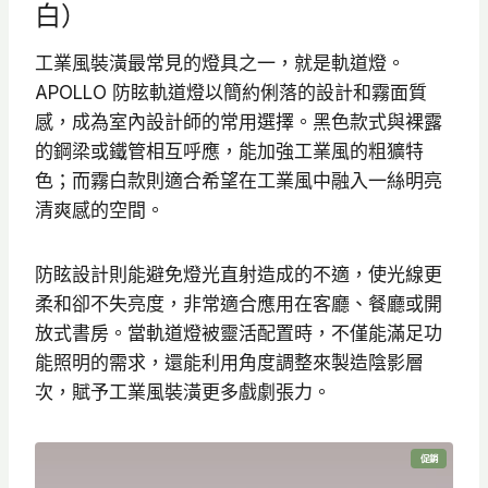
白）
工業風裝潢最常見的燈具之一，就是軌道燈。
APOLLO 防眩軌道燈以簡約俐落的設計和霧面質
感，成為室內設計師的常用選擇。黑色款式與裸露
的鋼梁或鐵管相互呼應，能加強工業風的粗獷特
色；而霧白款則適合希望在工業風中融入一絲明亮
清爽感的空間。
防眩設計則能避免燈光直射造成的不適，使光線更
柔和卻不失亮度，非常適合應用在客廳、餐廳或開
放式書房。當軌道燈被靈活配置時，不僅能滿足功
能照明的需求，還能利用角度調整來製造陰影層
次，賦予工業風裝潢更多戲劇張力。
特
促銷
價
商