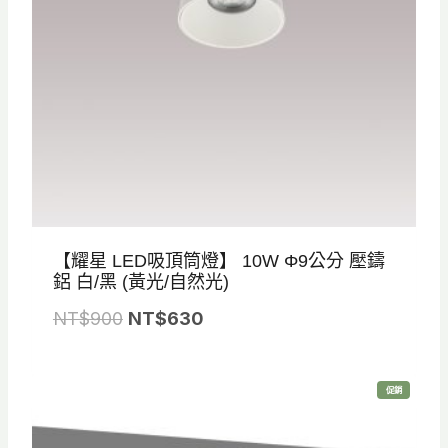
8
5
0
到
N
T
$
9
0
【耀星 LED吸頂筒燈】 10W Φ9公分 壓鑄
0
鋁 白/黑 (黃光/自然光)
原
目
NT$
900
NT$
630
始
前
價
價
特
促銷
格
格
價
商
品
：
：