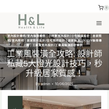
Skip
0
to
content
室內設計案例/室內裝修案例
|
小坪數室內設計/小宅裝潢設計
|
居家照
明/室內照明
|
居家照明設計/住宅照明設計
|
居家裝潢DIY/DIY裝修專
案
|
工業風室內設計/工業風裝潢設計案例
工業風裝潢全攻略: 設計師
私藏5大燈光設計技巧，秒
升級居家質感！
By
admin
10/06/2025