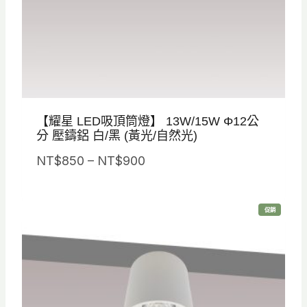
【耀星 LED吸頂筒燈】 13W/15W Φ12公
分 壓鑄鋁 白/黑 (黃光/自然光)
價
NT$
850
–
NT$
900
格
範
特
促銷
圍
價
商
品
：
N
T
$