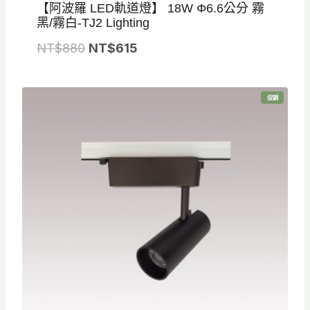
【阿波羅 LED軌道燈】 18W Φ6.6公分 霧
黑/霧白-TJ2 Lighting
原
目
NT$
880
NT$
615
始
前
價
價
特
促銷
格
格
價
商
品
：
：
N
N
T
T
$
$
8
6
8
1
0
5
。
。