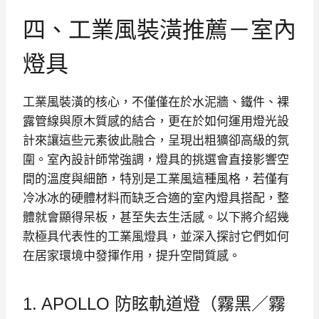
四、工業風裝潢推薦－室內
燈具
工業風裝潢的核心，不僅僅在於水泥牆、鐵件、裸
露管線與原木質感的結合，更在於如何運用燈光設
計來讓這些元素彼此融合，呈現出粗獷卻高級的氛
圍。室內設計師常強調，燈具的挑選會直接影響空
間的溫度與細節，特別是工業風這種風格，若僅有
冷冰冰的硬體材料而缺乏合適的室內燈具搭配，整
體就會顯得呆板，甚至失去生活感。以下將介紹幾
款極具代表性的工業風燈具，並深入探討它們如何
在居家環境中發揮作用，提升空間質感。
1. APOLLO 防眩軌道燈（霧黑／霧