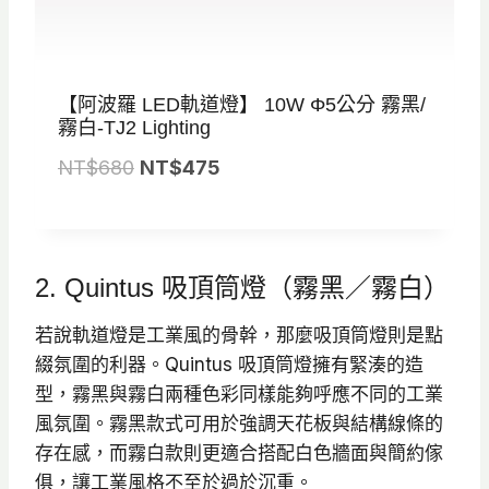
【阿波羅 LED軌道燈】 10W Φ5公分 霧黑/
霧白-TJ2 Lighting
原
目
NT$
680
NT$
475
始
前
價
價
格
格
2. Quintus 吸頂筒燈（霧黑／霧白）
：
：
N
N
若說軌道燈是工業風的骨幹，那麼吸頂筒燈則是點
T
T
綴氛圍的利器。Quintus 吸頂筒燈擁有緊湊的造
$
$
型，霧黑與霧白兩種色彩同樣能夠呼應不同的工業
6
4
風氛圍。霧黑款式可用於強調天花板與結構線條的
8
7
存在感，而霧白款則更適合搭配白色牆面與簡約傢
0
5
俱，讓工業風格不至於過於沉重。