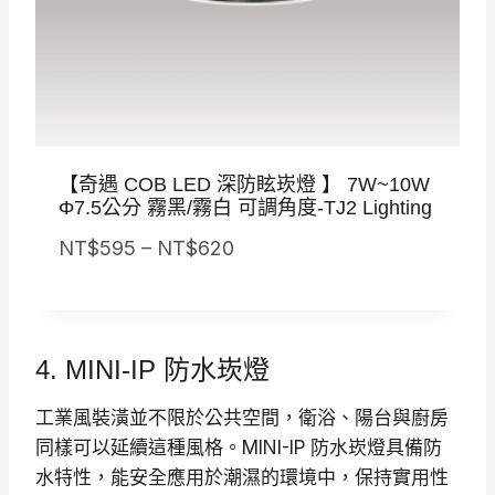
N
T
$
7
3
【奇遇 COB LED 深防眩崁燈 】 7W~10W
0
Φ7.5公分 霧黑/霧白 可調角度-TJ2 Lighting
價
NT$
595
–
NT$
620
格
範
圍
4. MINI-IP 防水崁燈
：
N
工業風裝潢並不限於公共空間，衛浴、陽台與廚房
T
同樣可以延續這種風格。MINI-IP 防水崁燈具備防
$
水特性，能安全應用於潮濕的環境中，保持實用性
5