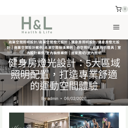
Skip
0
to
content
商業空間照明設計/商業空間燈光設計
|
健身房照明設計/健身房燈光設
計
|
商業空間設計案例/商業空間裝潢案例
|
商空照明/商業照明燈具
|
室
內設計案例/室內裝修案例
|
居家照明/室內照明
健身房燈光設計：5大區域
照明配置，打造專業舒適
的運動空間體驗
By
admin
06/02/2026