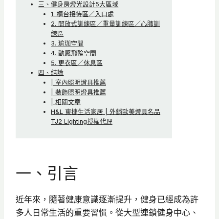
三、健身房燈光設計5大區域
1. 櫃台接待區／入口處
2. 開放式訓練區／重量訓練區／心肺訓
練區
3. 瑜珈空間
4. 動感飛輪空間
5. 更衣區／休息區
四、結論
| 室內照明燈具推薦
| 裝飾照明燈具推薦
| 相關文章
H&L 東捷生活家居 | 外銷歐美燈具名品
TJ2 Lighting授權代理
一、引言
近年來，隨著健康意識逐漸提升，健身已經成為許
多人日常生活的重要習慣。從大型連鎖健身中心、