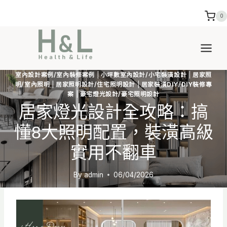
Skip
0
to
content
室內設計案例/室內裝修案例
|
小坪數室內設計/小宅裝潢設計
|
居家照
明/室內照明
|
居家照明設計/住宅照明設計
|
居家裝潢DIY/DIY裝修專
案
|
豪宅燈光設計/豪宅照明設計
居家燈光設計全攻略：搞
懂8大照明配置，裝潢高級
實用不翻車
By
admin
06/04/2026