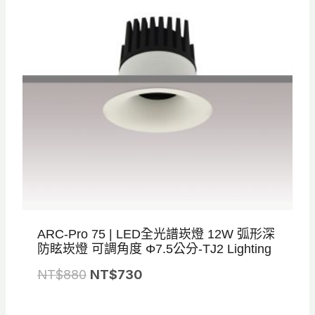
ARC-Pro 75 | LED全光譜崁燈 12W 弧形深
防眩崁燈 可調角度 Φ7.5公分-TJ2 Lighting
原
目
NT$
880
NT$
730
始
前
價
價