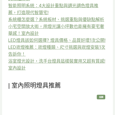
智能照明系統：4大設計重點與調光調色燈具推
薦，打造現代智慧宅!
系統櫃怎麼選？系統板材、挑選重點與優缺點解析
小宅空間放大術，用燈光讓小坪數也能擁有豪宅奢
華感！室內設計
LED燈具該如何選擇? 燈具價格、品質好壞1次公開!
LED崁燈推薦：崁燈種類、尺寸挑選與崁燈安裝1次
告訴你！
浴室燈光設計，洗手台燈具這樣裝實用又超有質感!
室內設計
| 室內照明燈具推薦
特
促銷
價
商
品