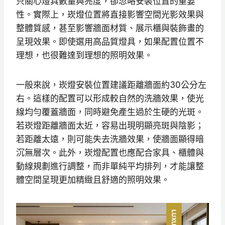
只關心燈具數量與亮度，卻忽略安裝位置的重要
性。實際上，崁燈位置將直接影響空間光影效果與
整體質感，甚至影響牆面材質、展示櫃與裝飾畫的
呈現效果。即使選用高品質燈具，如果配置位置不
理想，也很難達到理想的照明效果。
一般來說，崁燈安裝位置建議距離牆面約30公分左
右。這樣的配置可以形成較自然的洗牆效果，使光
線均勻覆蓋牆面，同時避免產生過於生硬的光斑。
若崁燈距離牆面太近，容易出現明顯亮斑與陰影；
若距離太遠，則可能失去洗牆效果，使牆面顯得暗
沉無層次。此外，崁燈配置也應配合家具、櫃體與
動線規劃進行調整，而非單純平均排列，才能讓整
體空間呈現更加精緻且舒適的照明效果。