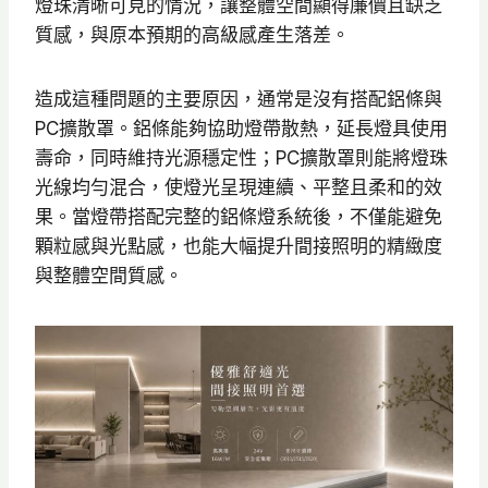
燈珠清晰可見的情況，讓整體空間顯得廉價且缺乏
質感，與原本預期的高級感產生落差。
造成這種問題的主要原因，通常是沒有搭配鋁條與
PC擴散罩。鋁條能夠協助燈帶散熱，延長燈具使用
壽命，同時維持光源穩定性；PC擴散罩則能將燈珠
光線均勻混合，使燈光呈現連續、平整且柔和的效
果。當燈帶搭配完整的鋁條燈系統後，不僅能避免
顆粒感與光點感，也能大幅提升間接照明的精緻度
與整體空間質感。