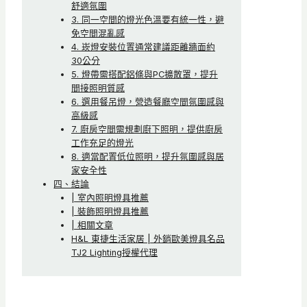
舒適氛圍
3. 同一空間的燈光色溫要有統一性，避
免空間混亂感
4. 崁燈安裝位置通常建議距離牆面約
30公分
5. 燈帶需搭配鋁條與PC擴散罩，提升
間接照明質感
6. 選用餐吊燈，營造餐廳空間氛圍感與
高級感
7. 廚房空間需規劃廚下照明，提供廚房
工作充足的燈光
8. 適當配置低位照明，提升氛圍感與居
家安全性
四、結論
| 室內照明燈具推薦
| 裝飾照明燈具推薦
| 相關文章
H&L 東捷生活家居 | 外銷歐美燈具名品
TJ2 Lighting授權代理