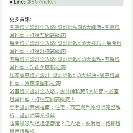
● Line:
@857mcksk
更多資訊:
客廳燈光設計全攻略: 設計師私藏6大細節+客廳燈
具推薦，打造空間高級感!
房間燈光設計全攻略: 設計師教你6大技巧＋房間燈
具推薦，打造舒適高級感!
廚房燈光設計全攻略: 設計師教你3大重點+廚房燈
具推薦，功能美感都拉滿!
居家餐廳燈光設計: 設計師教你3大祕訣+餐廳燈具
推薦，質感氛圍都拉滿!
浴室燈光設計全攻略：設計師私藏5大細節＋浴室
燈具推薦，打造空間高級感！
照明設計案例指南：住宅、商空與戶外照明完整解
析｜設計師專業推薦
超薄磁吸軌道燈怎麼選？泛光燈、投射燈、格柵燈
與吊燈解析