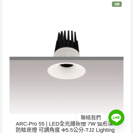
特
促銷
格
格
價
商
品
：
：
N
N
T
T
$
$
8
7
8
3
0
0
。
。
聯絡我們
ARC-Pro 55 | LED全光譜崁燈 7W 弧形深
防眩崁燈 可調角度 Φ5.5公分-TJ2 Lighting