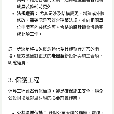
成屋裝修耗時更久。
法規遵循：
尤其是涉及結構變更、增建或外牆
修改，需確認是否符合建築法規，並向相關單
位申請室內裝修許可。合格的
設計師
會協助完
成此項工作。
這一步驟是將抽象概念轉化為具體執行方案的階
段，雙方應簽訂正式的
老屋翻新
設計與施工合約，
明確權責。
3. 保護工程
保護工程雖然看似簡單，卻是確保施工安全、避免
公設損壞及鄰里糾紛的必要前置作業。
公共區域保護：
針對公寓大樓的梯廳、電梯、