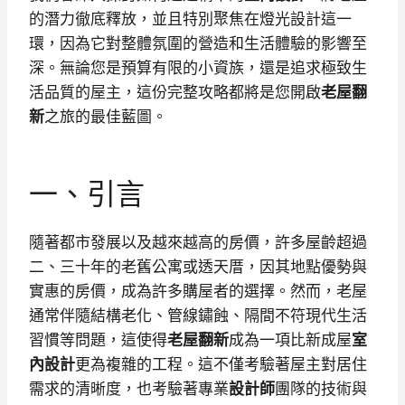
的潛力徹底釋放，並且特別聚焦在燈光設計這一
環，因為它對整體氛圍的營造和生活體驗的影響至
深。無論您是預算有限的小資族，還是追求極致生
活品質的屋主，這份完整攻略都將是您開啟
老屋翻
新
之旅的最佳藍圖。
一、引言
隨著都市發展以及越來越高的房價，許多屋齡超過
二、三十年的老舊公寓或透天厝，因其地點優勢與
實惠的房價，成為許多購屋者的選擇。然而，老屋
通常伴隨結構老化、管線鏽蝕、隔間不符現代生活
習慣等問題，這使得
老屋翻新
成為一項比新成屋
室
內設計
更為複雜的工程。這不僅考驗著屋主對居住
需求的清晰度，也考驗著專業
設計師
團隊的技術與