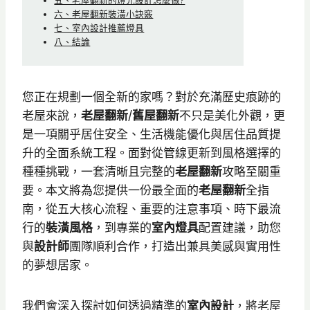
五、老屋翻新的燈光設計怎麼做?
六、老屋翻新裝潢小訣竅
七、室內設計推薦燈具
八、結論
您正在規劃一個全新的家嗎？對於充滿歷史痕跡的
老屋來說，
老屋翻新
/
舊屋翻新
不只是美化外觀，更
是一項關乎居住安全、生活機能優化與居住品質提
升的全面系統工程。面對從管線更新到風格選擇的
種種挑戰，一套清晰且完整的
老屋翻新
攻略至關重
要。本文將為您提供一份最全面的
老屋翻新
全指
南，從五大核心流程、重要的注意事項、時下最流
行的
裝潢風格
，到專業的
室內燈具
配置建議，助您
與
設計師
團隊順利合作，打造出兼具美感與實用性
的夢想居家。
我們會深入探討如何透過精準的
室內設計
，將老屋