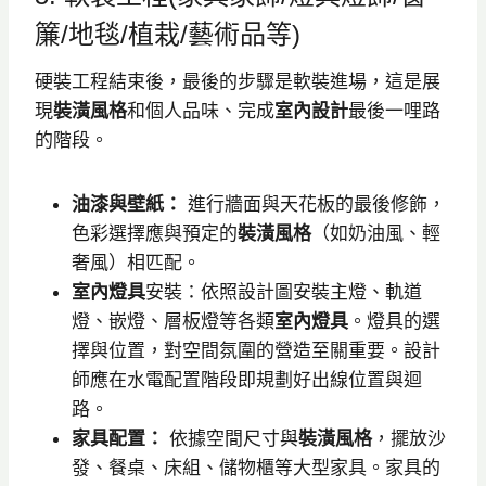
簾/地毯/植栽/藝術品等)
硬裝工程結束後，最後的步驟是軟裝進場，這是展
現
裝潢風格
和個人品味、完成
室內設計
最後一哩路
的階段。
油漆與壁紙：
進行牆面與天花板的最後修飾，
色彩選擇應與預定的
裝潢風格
（如奶油風、輕
奢風）相匹配。
室內燈具
安裝：依照設計圖安裝主燈、軌道
燈、嵌燈、層板燈等各類
室內燈具
。燈具的選
擇與位置，對空間氛圍的營造至關重要。設計
師應在水電配置階段即規劃好出線位置與迴
路。
家具配置：
依據空間尺寸與
裝潢風格
，擺放沙
發、餐桌、床組、儲物櫃等大型家具。家具的