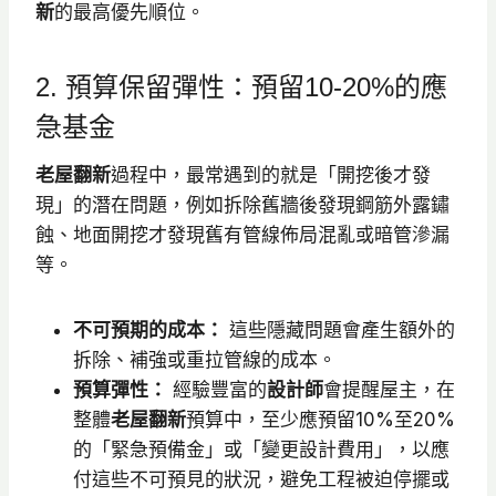
新
的最高優先順位。
2. 預算保留彈性：預留10-20%的應
急基金
老屋翻新
過程中，最常遇到的就是「開挖後才發
現」的潛在問題，例如拆除舊牆後發現鋼筋外露鏽
蝕、地面開挖才發現舊有管線佈局混亂或暗管滲漏
等。
不可預期的成本：
這些隱藏問題會產生額外的
拆除、補強或重拉管線的成本。
預算彈性：
經驗豐富的
設計師
會提醒屋主，在
整體
老屋翻新
預算中，至少應預留10%至20%
的「緊急預備金」或「變更設計費用」，以應
付這些不可預見的狀況，避免工程被迫停擺或