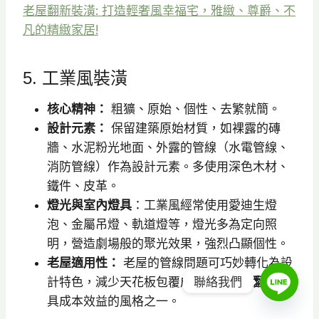
老屋翻新裝潢: 打造輕奢風幸福宅，雅緻、尊爵、不
凡的精緻家居!
5. 工業風裝潢
核心精神：
粗獷、原始、個性、去繁就簡。
設計元素：
保留建築原始材質，如裸露的磚
牆、水泥粉光地面、外露的管線（水電管線、
消防管線）作為設計元素。多使用深色木材、
鐵件、皮革。
燈光與室內燈具
：工業風經常使用愛迪生燈
泡、金屬吊燈、軌道燈等，燈光多為定向照
明，營造劇場般的聚光效果，強烈凸顯個性。
老屋適用性：
老屋的管線問題可巧妙轉化為設
計特色，減少天花板包覆成本，是
老屋翻新
中
聯絡我們
具成本效益的風格之一。