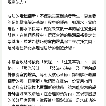
規劃能力。
成功的
老屋翻新
，不僅能讓空間煥發新生，更重要
的是能徹底解決基礎工程中的隱患，如漏水、電線
老舊、排水不良等，確保未來數十年的居住安全與
舒適。在這個過程中，選擇合適的
裝潢風格
奠定美
學基礎，並透過精巧的
室內燈具
配置來烘托氛圍，
是將老屋轉化為理想居所的關鍵步驟。
本篇全攻略將依循「流程」、「注意事項」、「風
格」、「燈光設計」、「裝潢小訣竅」及「
室內設
計
推薦
室內燈具
」等七大核心章節，詳細解析
老屋
翻新
的每一個環節。我們旨在提供一份實用指南，
幫助您有效掌握
老屋翻新
的精髓，讓您能與您的
設
計師
團隊高效溝通，在合理的預算內，實現專屬您
的美好居家願景。掌握這些關鍵知識，是您成功進