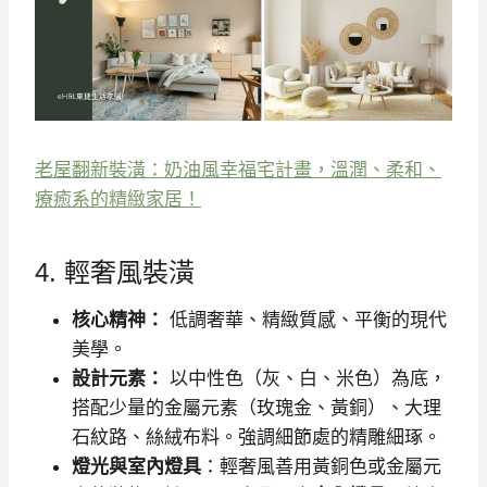
老屋翻新裝潢：奶油風幸福宅計畫，溫潤、柔和、
療癒系的精緻家居！
4. 輕奢風裝潢
核心精神：
低調奢華、精緻質感、平衡的現代
美學。
設計元素：
以中性色（灰、白、米色）為底，
搭配少量的金屬元素（玫瑰金、黃銅）、大理
石紋路、絲絨布料。強調細節處的精雕細琢。
燈光與室內燈具
：輕奢風善用黃銅色或金屬元