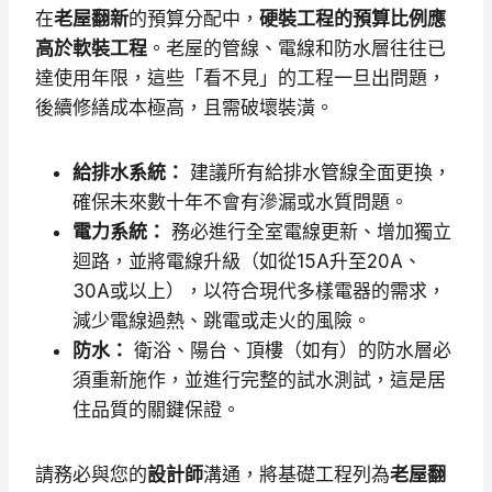
在
老屋翻新
的預算分配中，
硬裝工程的預算比例應
高於軟裝工程
。老屋的管線、電線和防水層往往已
達使用年限，這些「看不見」的工程一旦出問題，
後續修繕成本極高，且需破壞裝潢。
給排水系統：
建議所有給排水管線全面更換，
確保未來數十年不會有滲漏或水質問題。
電力系統：
務必進行全室電線更新、增加獨立
迴路，並將電線升級（如從15A升至20A、
30A或以上），以符合現代多樣電器的需求，
減少電線過熱、跳電或走火的風險。
防水：
衛浴、陽台、頂樓（如有）的防水層必
須重新施作，並進行完整的試水測試，這是居
住品質的關鍵保證。
請務必與您的
設計師
溝通，將基礎工程列為
老屋翻