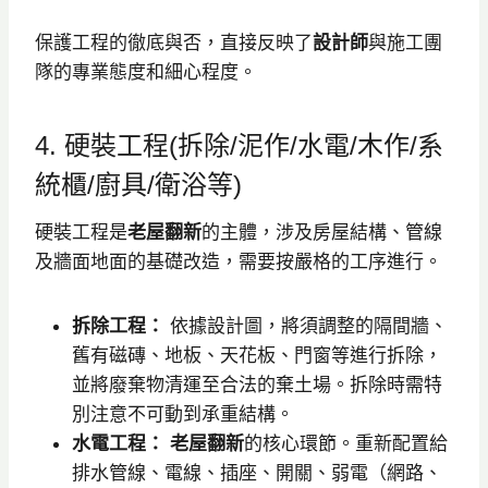
保護工程的徹底與否，直接反映了
設計師
與施工團
隊的專業態度和細心程度。
4. 硬裝工程(拆除/泥作/水電/木作/系
統櫃/廚具/衛浴等)
硬裝工程是
老屋翻新
的主體，涉及房屋結構、管線
及牆面地面的基礎改造，需要按嚴格的工序進行。
拆除工程：
依據設計圖，將須調整的隔間牆、
舊有磁磚、地板、天花板、門窗等進行拆除，
並將廢棄物清運至合法的棄土場。拆除時需特
別注意不可動到承重結構。
水電工程：
老屋翻新
的核心環節。重新配置給
排水管線、電線、插座、開關、弱電（網路、