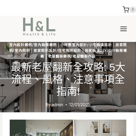
Skip
0
to
content
室內設計案例/室內裝修案例
|
小坪數室內設計/小宅裝潢設計
|
居家照
明/室內照明
|
居家照明設計/住宅照明設計
|
居家裝潢DIY/DIY裝修專
案
|
老屋翻新案例/老屋翻新作品
最新老屋翻新全攻略: 5大
流程、風格、注意事項全
指南!
By
admin
12/01/2025