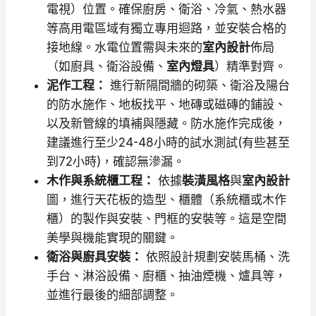
電視）位置。確保廚房、衛浴、冷氣、熱水器
等高用電區域有獨立專用迴路，並安裝合格的
接地線。水電位置需與未來的
室內設計
佈局
（如廚具、衛浴設備、
室內燈具
）精準對齊。
泥作工程：
進行新隔間牆的砌築、衛浴及陽台
的防水施作、地板找平、地磚或磁磚的鋪設、
以及新管線的填補與隱藏。防水施作完成後，
建議進行至少24-48小時的試水測試(有些甚至
到72小時)，確認無滲漏。
木作與系統櫃工程：
依據
裝潢風格
與
室內設計
圖，進行天花板的造型、櫃體（系統櫃或木作
櫃）的製作與安裝、門框的安裝等。這是空間
美學與機能實現的關鍵。
衛浴與廚具安裝：
依照設計規劃安裝馬桶、洗
手台、淋浴設備、廚櫃、抽油煙機、爐具等，
並進行最後的細部調整。