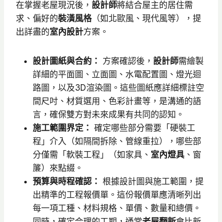
在掌握老屋現況後，
設計師
將結合屋主的居住需
求、偏好的
裝潢風格
（如北歐風、現代風等），提
出詳盡的
室內設計
方案。
設計圖紙與合約：
方案確認後，
設計師
需繪製
詳細的平面圖、立面圖、水電配置圖、燈光迴
路圖，以及3D渲染圖。這些圖紙應詳細標註空
間尺吋、材質選用、色彩計畫等，是溝通的語
言，確保雙方對未來成果有共同的認知。
施工範圍界定：
確定哪些部分需要「硬裝工
程」介入（如隔間拆除、管線重拉），哪些部
分僅需「軟裝工程」（如家具、
室內燈具
、窗
簾）來點綴。
預算與時程確認：
根據設計圖與施工範圍，提
出精準的工程報價單。這份報價單應清晰列出
每一項工種、材料規格、單價、數量和總價。
同時，確定合理的工期，通常
老屋翻新
會比新