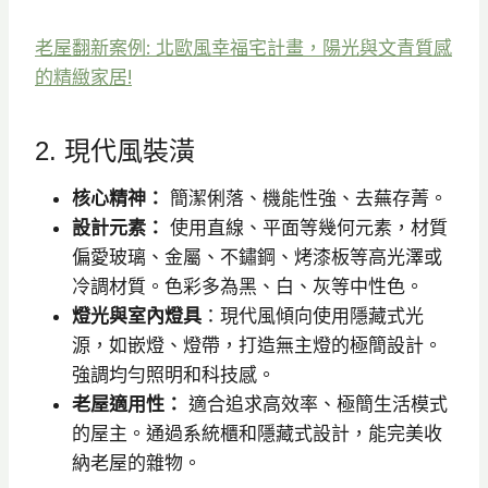
老屋翻新案例: 北歐風幸福宅計畫，陽光與文青質感
的精緻家居!
2. 現代風裝潢
核心精神：
簡潔俐落、機能性強、去蕪存菁。
設計元素：
使用直線、平面等幾何元素，材質
偏愛玻璃、金屬、不鏽鋼、烤漆板等高光澤或
冷調材質。色彩多為黑、白、灰等中性色。
燈光與室內燈具
：現代風傾向使用隱藏式光
源，如嵌燈、燈帶，打造無主燈的極簡設計。
強調均勻照明和科技感。
老屋適用性：
適合追求高效率、極簡生活模式
的屋主。通過系統櫃和隱藏式設計，能完美收
納老屋的雜物。