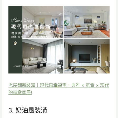
老屋翻新裝潢｜現代風幸福宅，典雅 × 氣質 × 現代
的精緻家居!
3. 奶油風裝潢