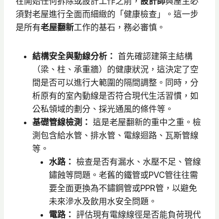
在開始任何拆除或設計工作之前，
設計師
與屋主必
須對老屋進行全面而細緻的「健康檢查」。這一步
是所有
老屋翻新
工作的基石，務必審慎。
結構安全與動線分析：
首先確認建築主結構
（梁、柱、承重牆）的健康狀況，這決定了空
間是否可以進行大範圍的隔間調整。同時，分
析原有的室內動線是否符合現代生活習慣，如
公私領域的劃分、採光通風的條件等。
基礎管線檢測：
這是老屋翻新的重中之重。檢
測包含給水管、排水管、電線迴路、瓦斯管線
等。
水路：
檢查是否有漏水、水壓不足、管線
鏽蝕等問題。老舊的鐵管或PVC管往往需
要全面更換為不鏽鋼管或PPR管，以避免
未來滲水及飲用水安全問題。
電路：
評估現有電線線徑是否能負荷現代