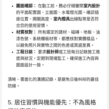
圖面確認：
在動工前，務必仔細審閱
室內設計
的平面配置圖、立面圖、水電燈光圖。確認插
座位置、開關高度、
室內燈具
出線點等是否符
合您的使用習慣。
材質核對：
所有選定的建材、磁磚、地板、油
漆色號、系統櫃板材等，都應核對實體樣品，
以避免照片與實物之間的色差或質感差異。
工程日誌：
要求
設計師
或工班每日記錄施工進
度與狀況，定期到現場監工，確保施工內容與
圖面設計一致。
清晰、書面化的溝通記錄，是避免日後糾紛的最佳
防線。
5. 居住習慣與機能優先：不為風格