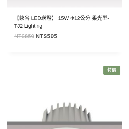
【峽谷 LED崁燈】 15W Φ12公分 柔光型-
TJ2 Lighting
原
目
NT$
850
NT$
595
始
前
價
價
格：
格：
NT$850。
NT$595。
特價