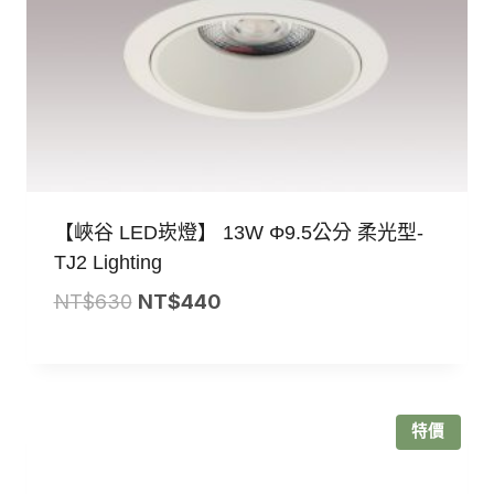
【峽谷 LED崁燈】 13W Φ9.5公分 柔光型-
TJ2 Lighting
原
目
NT$
630
NT$
440
始
前
價
價
格：
格：
NT$630。
NT$440。
特價