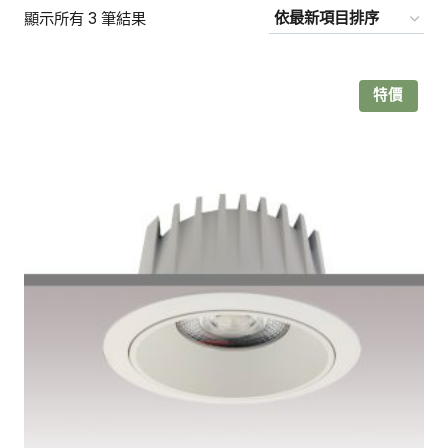
依
顯示所有 3 筆結果
最
新
特價
項
目
排
序