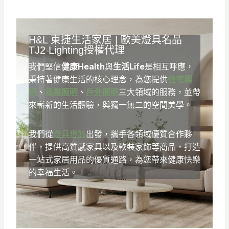
H&L
東捷生活家居
| 歐美燈具名品
TJ2 Lighting
授權代理
我們堅信
健康Health
與
生活Life
是相互呼應，
秉持著健康生活的核心理念，為您提供
住宅照
明
、
商業照明
、
戶外照明
三大領域的服務，並帶
來嶄新的生活體驗，與獨一無二的空間美學。
我們從
燈具燈飾
出發，攜手各領域優質合作夥
伴，提供高質感家具以及軟裝家飾等商品，打造
一站式家居用品的優質通路，為您帶來健康快樂
的幸福生活。