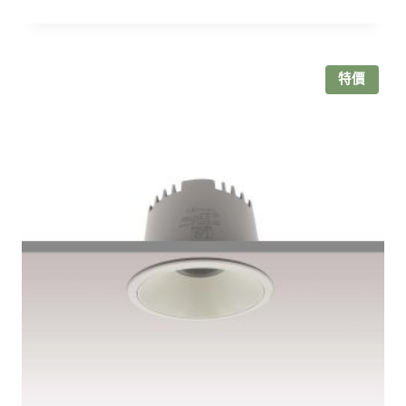
範
圍：
NT$550
特價
到
NT$630