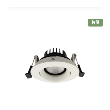
格
範
圍：
NT$370
特價
到
NT$385