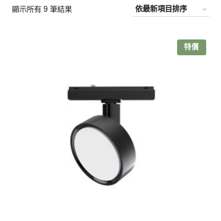
依
顯示所有 9 筆結果
最
新
特價
項
目
排
序