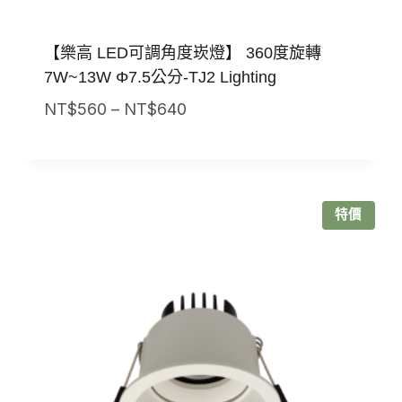
【樂高 LED可調角度崁燈】 360度旋轉
7W~13W Φ7.5公分-TJ2 Lighting
價
NT$
560
–
NT$
640
格
範
圍：
NT$560
特價
到
NT$640