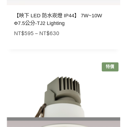
【映下 LED 防水崁燈 IP44】 7W~10W
Φ7.5公分-TJ2 Lighting
價
NT$
595
–
NT$
630
格
範
圍：
NT$595
特價
到
NT$630