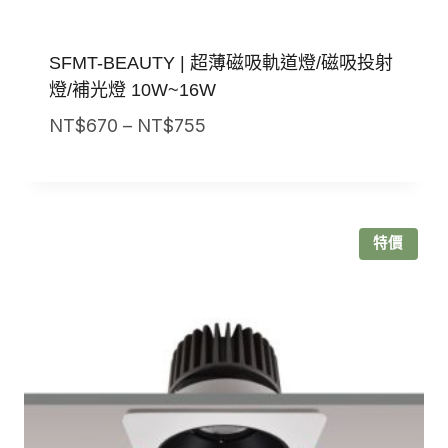
SFMT-BEAUTY | 超薄磁吸軌道燈/磁吸投射
燈/補光燈 10W~16W
價
NT$
670
–
NT$
755
格
範
圍：
NT$670
特價
到
NT$755