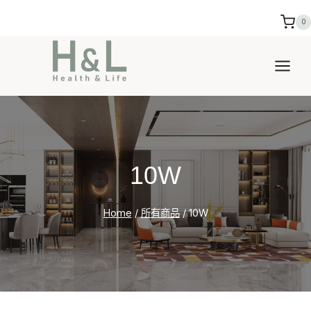
Skip
0
to
content
10W
Home
/
所有商品
/
10W