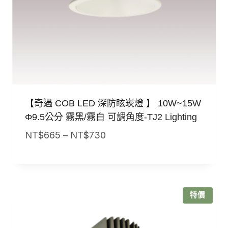
【奇遇 COB LED 深防眩崁燈 】 10W~15W
Φ9.5公分 霧黑/霧白 可調角度-TJ2 Lighting
價
NT$
665
–
NT$
730
格
範
圍：
NT$665
特價
到
NT$730